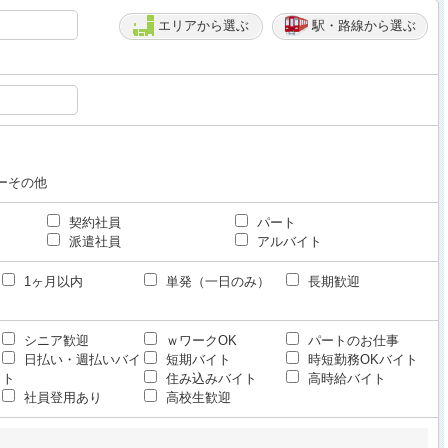
エリアから選ぶ
駅・路線から選ぶ
ーその他
契約社員
パート
派遣社員
アルバイト
1ヶ月以内
単発（一日のみ）
長期歓迎
シニア歓迎
ｗワークOK
パートのお仕事
日払い・週払いバイ
短期バイト
時短勤務OKバイト
ト
住み込みバイト
高時給バイト
社員登用あり
高校生歓迎