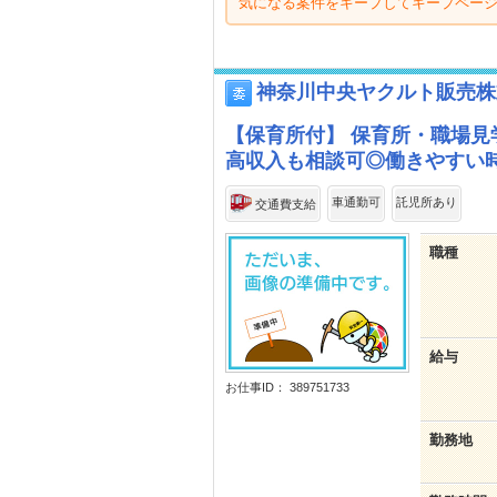
気になる案件をキープしてキープペー
神奈川中央ヤクルト販売株
【保育所付】 保育所・職場見
高収入も相談可◎働きやすい
車通勤可
託児所あり
交通費支給
職種
給与
お仕事ID： 389751733
勤務地