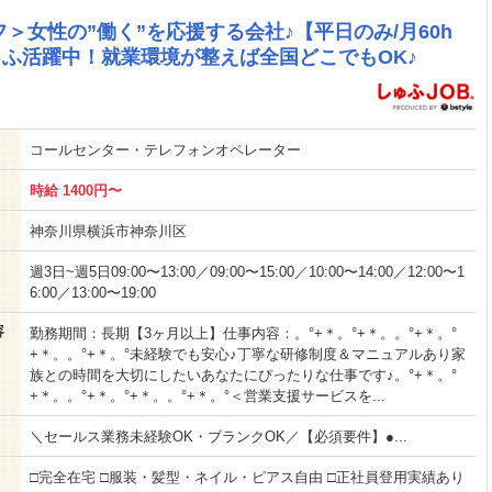
＞女性の”働く”を応援する会社♪【平日のみ/月60h
代しゅふ活躍中！就業環境が整えば全国どこでもOK♪
コールセンター・テレフォンオペレーター
時給 1400円〜
神奈川県横浜市神奈川区
週3日~週5日09:00〜13:00／09:00〜15:00／10:00〜14:00／12:00〜1
6:00／13:00〜19:00
容
勤務期間：長期【3ヶ月以上】仕事内容：。°+＊。°+＊。。°+＊。°
+＊。。°+＊。°未経験でも安心♪丁寧な研修制度＆マニュアルあり家
族との時間を大切にしたいあなたにぴったりな仕事です♪。°+＊。°
+＊。。°+＊。°+＊。。°+＊。°＜営業支援サービスを...
＼セールス業務未経験OK・ブランクOK／【必須要件】●...
□完全在宅 □服装・髪型・ネイル・ピアス自由 □正社員登用実績あり