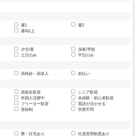
週1
週2
週4以上
夕方/夜
深夜/早朝
土日のみ
平日のみ
高時給・高収入
前払い
高校生歓迎
シニア歓迎
外国人活躍中
未経験・初心者歓迎
フリーター歓迎
英語が活かせる
登録制
学歴不問
寮・社宅あり
社員登用制度あり