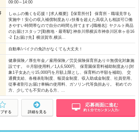
09:00～14:00
容
しゅふの働くを応援！[求人概要]:【保育所付】 保育所・職場見学も
実施中！安心の収入補償制度あり♪扶養を超えた高収入も相談可◎働
きやすい時間帯なので自分の時間も持てます♪[職種名]: ヤクルト商品
のお届けスタッフ[勤務地・最寄駅]:神奈川県横浜市神奈川区幸ヶ谷16
-2【お届け先】横須賀市,横浜...
自動車/バイクの免許がなくても大丈夫！
健康保険／厚生年金／雇用保険／労災保険保育所あり※無償化対象施
設です。 ※月額使用料／1人6,500円、 保育園保育料補助制度あり(対
象1子女あたり15,000円を月額上限とし、保育料の半額を補助)、 交
通費支給、各種表彰制度、報奨金制度、収入助成金制度、社員登用、
従事者割引お届け車輌の使用料、ガソリン代等負担あり。 初めての
方、少しでも不安のある方、...
応募画面に進む
約１分でカンタン入力♪
ープする
詳細を見る