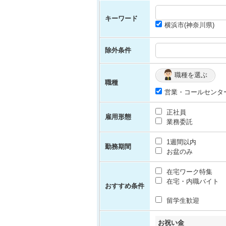
キーワード
横浜市(神奈川県)
除外条件
職種を選ぶ
職種
営業・コールセンタ
正社員
雇用形態
業務委託
1週間以内
勤務期間
お盆のみ
在宅ワーク特集
在宅・内職バイト
おすすめ条件
留学生歓迎
お祝い金