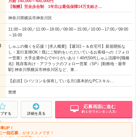
月給 140,000～400,000円
【報酬】完全歩合制 1年目は最低保障14万支給さ...
神奈川県横浜市神奈川区
11:00～19:00／11:00～18:00／09:00～15:00／10:00～17:00／09:00
～16:00
容
しゅふの働くを応援！[求人概要]:【週3日～＆在宅可】新規開拓な
し・直行直帰OK！既にご契約をいただいているお客様への《フォロ
ー営業》大手企業中心でやりがいあり！40代50代しゅふ活躍中[職種
名]: 既存客向け・アフラックのフォロー営業（SP）[勤務地・最寄
駅]:神奈川県横浜市神奈川区など、東...
【必須】□パソコンを保有している方□基本的なPCスキル...
禁煙
応募画面に進む
約１分でカンタン入力♪
ープする
詳細を見る
率UP！
に一括応募
」がオススメです！