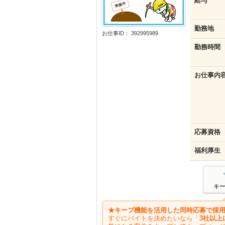
給与
勤務地
お仕事ID： 392995989
勤務時間
お仕事内
応募資格
福利厚生
キ
★キープ機能を活用した同時応募で採用
すぐにバイトを決めたいなら「
3社以上