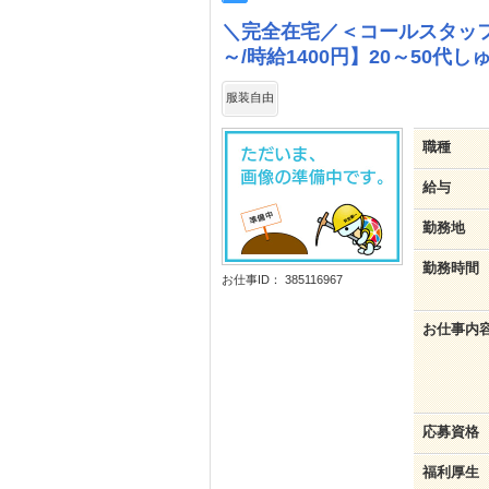
＼完全在宅／＜コールスタッフ
～/時給1400円】20～50
服装自由
職種
給与
勤務地
勤務時間
お仕事ID： 385116967
お仕事内
応募資格
福利厚生