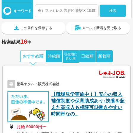
キーワード
この条件を保存する
メールで新着を受け取る
16
検索結果
件
現在地に
おすすめ順
時給順
日給順
新着順
近い順
委
徳島ヤクルト販売株式会社
【職場見学実施中！】安心の収入
補償制度や保育助成あり♪扶養を超
えた高収入も相談可◎働きやすい
時間帯なの...
月給 90000円〜