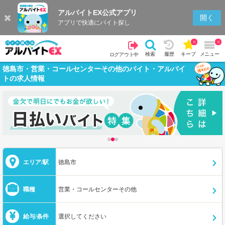
アルバイトEX公式アプリ
開く
アプリで快適にバイト探し
0
0
検索
履歴
キープ
メニュー
ログアウト中
徳島市・営業・コールセンターその他のバイト・アルバイ
トの求人情報
エリア/駅
徳島市
職種
営業・コールセンターその他
給与/条件
選択してください