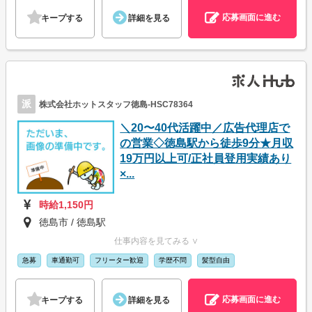
応募画面に進む
キープする
詳細を見る
派
株式会社ホットスタッフ徳島-HSC78364
＼20〜40代活躍中／広告代理店で
の営業◇徳島駅から徒歩9分★月収
19万円以上可/正社員登用実績あり
×...
時給1,150円
徳島市 / 徳島駅
仕事内容を見てみる ∨
急募
車通勤可
フリーター歓迎
学歴不問
髪型自由
応募画面に進む
キープする
詳細を見る