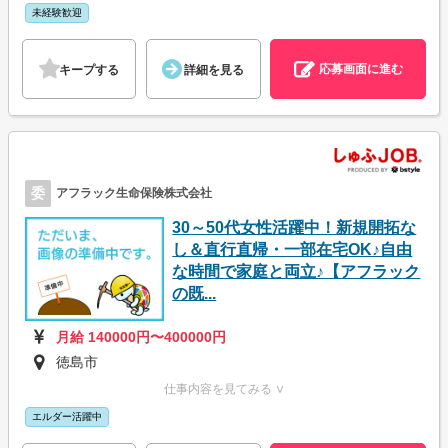
未経験歓迎
応募画面に進む
キープする
詳細を見る
委
アフラック生命保険株式会社
30～50代女性活躍中！新規開拓な
し＆直行直帰・一部在宅OK♪自由
な時間で家庭と両立♪【アフラック
の既...
月給 140000円〜400000円
徳島市
仕事内容を見てみる ∨
エルダー活躍中