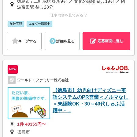
徳島市 / 二軒屋駅 徒歩9分 ／ 文化の森駅 徒歩19分 ／ 阿
波富田駅 徒歩28分
仕事内容を見てみる ∨
年齢不問
エルダー活躍中
応募画面に進む
キープする
詳細を見る
NEW
委
ワールド・ファミリー株式会社
【徳島市】幼児向けディズニー英
語システムのPR営業＜ノルマなし
＞未経験OK・30～40代しゅふ活
躍中・...
1件 40355円〜
徳島市