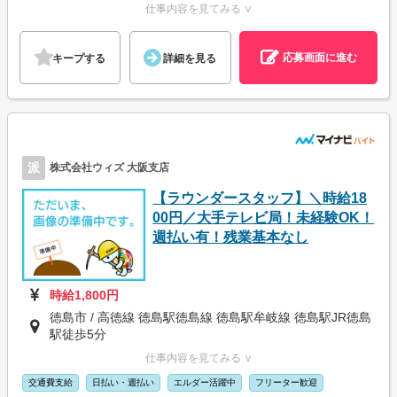
仕事内容を見てみる ∨
応募画面に進む
キープする
詳細を見る
派
株式会社ウィズ 大阪支店
【ラウンダースタッフ】＼時給18
00円／大手テレビ局！未経験OK！
週払い有！残業基本なし
時給1,800円
徳島市 / 高徳線 徳島駅徳島線 徳島駅牟岐線 徳島駅JR徳島
駅徒歩5分
仕事内容を見てみる ∨
交通費支給
日払い・週払い
エルダー活躍中
フリーター歓迎