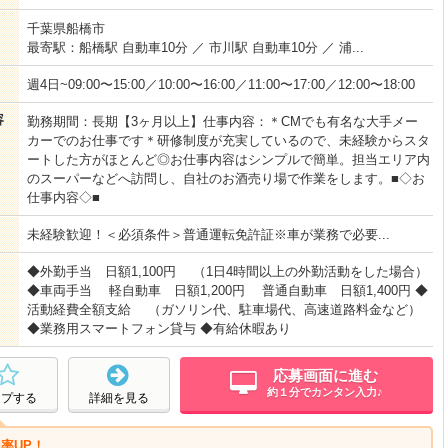
千葉県船橋市
最寄駅：船橋駅 自動車10分 ／ 市川駅 自動車10分 ／ 浦...
週4日~09:00〜15:00／10:00〜16:00／11:00〜17:00／12:00〜18:00
容
勤務期間：長期【3ヶ月以上】仕事内容：＊CMでも有名な大手メー
カーでのお仕事です＊研修制度が充実しているので、未経験からスタ
ートした方がほとんど◎お仕事内容はシンプルで簡単。担当エリア内
のスーパーなどへ訪問し、自社のお酒売り場で作業をします。■◇お
仕事内容◇■
未経験歓迎！＜必須条件＞普通運転免許証※車が業務で必要...
◆外勤手当 日額1,100円 （1日4時間以上の外勤活動をした場合）
◆車両手当 軽自動車 日額1,200円 普通自動車 日額1,400円 ◆
活動経費全額支給 （ガソリン代、駐車場代、高速道路料金など）
◆業務用スマートフォン貸与 ◆有給休暇あり
応募画面に進む
約１分でカンタン入力♪
ープする
詳細を見る
率UP！