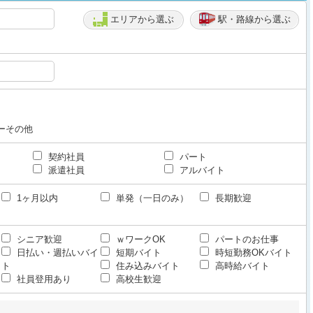
エリアから選ぶ
駅・路線から選ぶ
ーその他
契約社員
パート
派遣社員
アルバイト
1ヶ月以内
単発（一日のみ）
長期歓迎
シニア歓迎
ｗワークOK
パートのお仕事
日払い・週払いバイ
短期バイト
時短勤務OKバイト
ト
住み込みバイト
高時給バイト
社員登用あり
高校生歓迎