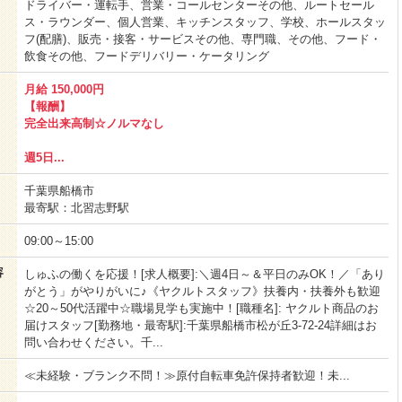
ドライバー・運転手、営業・コールセンターその他、ルートセール
ス・ラウンダー、個人営業、キッチンスタッフ、学校、ホールスタッ
フ(配膳)、販売・接客・サービスその他、専門職、その他、フード・
飲食その他、フードデリバリー・ケータリング
月給 150,000円
【報酬】
完全出来高制☆ノルマなし
週5日...
千葉県船橋市
最寄駅：北習志野駅
09:00～15:00
容
しゅふの働くを応援！[求人概要]:＼週4日～＆平日のみOK！／「あり
がとう」がやりがいに♪《ヤクルトスタッフ》扶養内・扶養外も歓迎
☆20～50代活躍中☆職場見学も実施中！[職種名]: ヤクルト商品のお
届けスタッフ[勤務地・最寄駅]:千葉県船橋市松が丘3-72-24詳細はお
問い合わせください。千...
≪未経験・ブランク不問！≫原付自転車免許保持者歓迎！未...