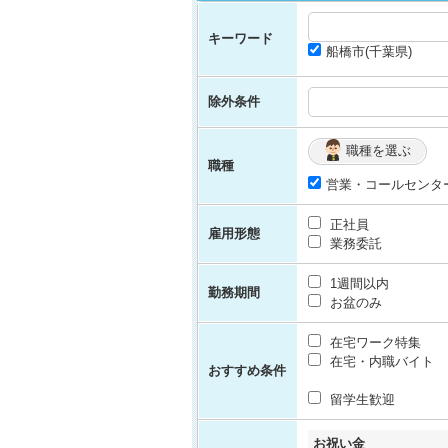
キーワード
船橋市(千葉県)
除外条件
職種を選ぶ
職種
営業・コールセンタ
正社員
雇用形態
業務委託
1週間以内
勤務期間
お盆のみ
在宅ワーク特集
在宅・内職バイト
おすすめ条件
留学生歓迎
お祝い金