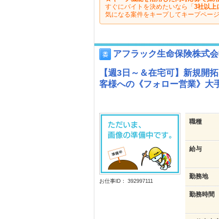
すぐにバイトを決めたいなら「
3社以上
気になる案件をキープしてキープペー
アフラック生命保険株式会
【週3日～＆在宅可】新規開
客様への《フォロー営業》大手
職種
給与
勤務地
お仕事ID： 392997111
勤務時間