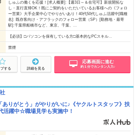
容
しゅふの働くを応援！[求人概要]:【週3日～＆在宅可】新規開拓な
し・直行直帰OK！既にご契約をいただいているお客様への《フォロ
ー営業》大手企業中心でやりがいあり！40代50代しゅふ活躍中[職種
名]: 既存客向け・アフラックのフォロー営業（SP）[勤務地・最寄
駅]:千葉県船橋市など、東京、千葉、...
【必須】□パソコンを保有している方□基本的なPCスキル...
禁煙
応募画面に進む
約１分でカンタン入力♪
ープする
詳細を見る
社
「ありがとう」がやりがいに♪《ヤクルトスタッフ》扶
0代活躍中☆職場見学も実施中！