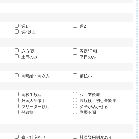
週1
週2
週4以上
夕方/夜
深夜/早朝
土日のみ
平日のみ
高時給・高収入
前払い
高校生歓迎
シニア歓迎
外国人活躍中
未経験・初心者歓迎
フリーター歓迎
英語が活かせる
登録制
学歴不問
寮・社宅あり
社員登用制度あり