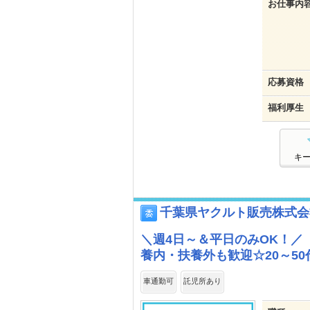
お仕事内
応募資格
福利厚生
キ
千葉県ヤクルト販売株式会
＼週4日～＆平日のみOK！／
養内・扶養外も歓迎☆20～5
車通勤可
託児所あり