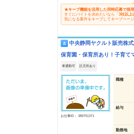
★キープ機能を活用した同時応募で採用
すぐにバイトを決めたいなら「
3社以上
気になる案件をキープしてキープペー
中央静岡ヤクルト販売株式
保育園・保育所あり！子育てママ
車通勤可
託児所あり
職種
給与
お仕事ID： 389751371
勤務地