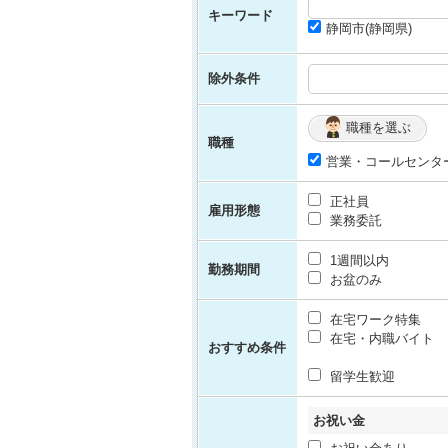
キーワード
静岡市(静岡県)
除外条件
職種を選ぶ
職種
営業・コールセンタ
正社員
雇用形態
業務委託
1週間以内
勤務期間
お盆のみ
在宅ワーク特集
在宅・内職バイト
おすすめ条件
留学生歓迎
お祝い金