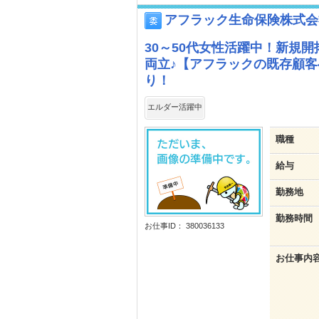
アフラック生命保険株式会
30～50代女性活躍中！新規
両立♪【アフラックの既存顧
り！
エルダー活躍中
職種
給与
勤務地
勤務時間
お仕事ID： 380036133
お仕事内