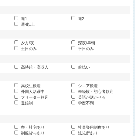
週1
週2
週4以上
夕方/夜
深夜/早朝
土日のみ
平日のみ
高時給・高収入
前払い
高校生歓迎
シニア歓迎
外国人活躍中
未経験・初心者歓迎
フリーター歓迎
英語が活かせる
登録制
学歴不問
寮・社宅あり
社員登用制度あり
制服貸与あり
託児所あり