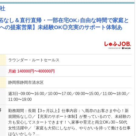
社
開拓なし＆直行直帰・一部在宅OK♪自由な時間で家庭と
客への提案営業】未経験OK◎充実のサポート体制あ
ラウンダー・ルートセールス
月給 140000円〜400000円
静岡県静岡市清水区
週3日~09:00〜16:00／10:00〜17:00／09:00〜15:00／11:00〜18:00／
11:00〜19:00
容
勤務期間：長期【3ヶ月以上】仕事内容：＼既存のお客さま中心！新
規開拓なし◎／【充実のサポート体制】が整っているので、未経験の
方も安心してスタートできます！＼家事や育児と両立OK♪30～50代
女性活躍中／「家庭も大切にしながら、やりがいを持って働ける仕事
はないかしら？...