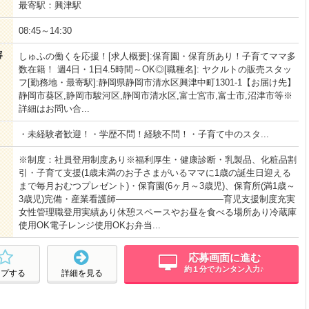
最寄駅：興津駅
08:45～14:30
容
しゅふの働くを応援！[求人概要]:保育園・保育所あり！子育てママ多
数在籍！ 週4日・1日4.5時間～OK◎[職種名]: ヤクルトの販売スタッ
フ[勤務地・最寄駅]:静岡県静岡市清水区興津中町1301-1【お届け先】
静岡市葵区,静岡市駿河区,静岡市清水区,富士宮市,富士市,沼津市等※
詳細はお問い合...
・未経験者歓迎！・学歴不問！経験不問！・子育て中のスタ...
※制度：社員登用制度あり※福利厚生・健康診断・乳製品、化粧品割
引・子育て支援(1歳未満のお子さまがいるママに1歳の誕生日迎える
まで毎月おむつプレゼント)・保育園(6ヶ月～3歳児)、保育所(満1歳～
3歳児)完備・産業看護師――――――――――――育児支援制度充実
女性管理職登用実績あり休憩スペースやお昼を食べる場所あり冷蔵庫
使用OK電子レンジ使用OKお弁当...
応募画面に進む
約１分でカンタン入力♪
ープする
詳細を見る