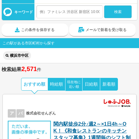
キーワード
この条件を保存する
メールで新着を受け取る
この駅がある市区町村から探す
横浜市中区
2,571
検索結果
件
現在地に
おすすめ順
時給順
日給順
新着順
近い順
ア
パ
株式会社せんざん
関内駅徒歩2分♪週2～×1日4h～O
K！《和食レストランのキッチン
スタッフ募集》1週間毎のシフト制