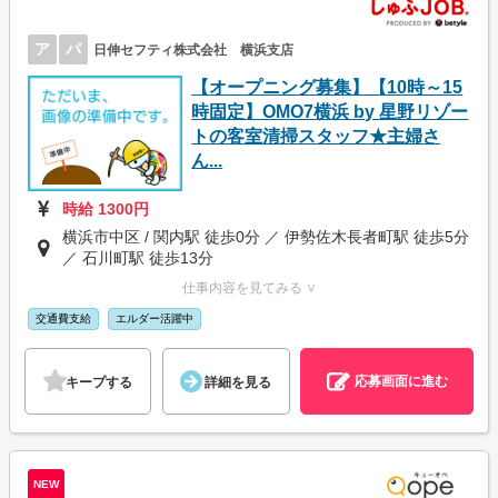
ア
パ
日伸セフティ株式会社 横浜支店
【オープニング募集】【10時～15
時固定】OMO7横浜 by 星野リゾー
トの客室清掃スタッフ★主婦さ
ん...
時給 1300円
横浜市中区 / 関内駅 徒歩0分 ／ 伊勢佐木長者町駅 徒歩5分
／ 石川町駅 徒歩13分
仕事内容を見てみる ∨
交通費支給
エルダー活躍中
応募画面に進む
キープする
詳細を見る
NEW