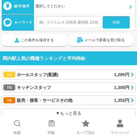
給与/条件
選択してください
キーワード
この条件を保存する
メールで新着を受け取る
関内駅人気の職種ランキングと平均時給
ホールスタッフ(配膳)
1,285円
1位
キッチンスタッフ
1,305円
2位
販売・接客・サービスその他
1,352円
3位
▼もっと見る
2025年8月20日~2026年7月22日
検索
特集
キープ済み
マイページ
関内駅の基本情報