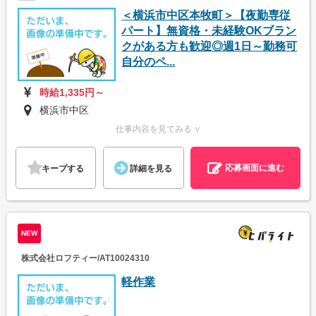
＜横浜市中区本牧町＞【夜勤専従
パート】無資格・未経験OKブラン
クがある方も歓迎◎週1日～勤務可
自分のペ...
時給1,335円～
横浜市中区
仕事内容を見てみる ∨
応募画面に進む
キープする
詳細を見る
NEW
株式会社ロフティー/AT10024310
軽作業