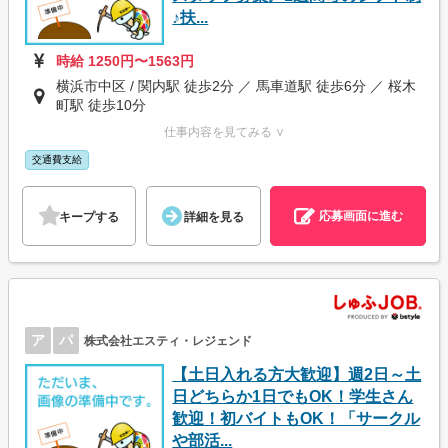
♪扶...
時給 1250円〜1563円
横浜市中区 / 関内駅 徒歩2分 ／ 馬車道駅 徒歩6分 ／ 桜木
町駅 徒歩10分
仕事内容を見てみる ∨
交通費支給
応募画面に進む
キープする
詳細を見る
ア
パ
株式会社エスティ・レジェンド
【土日入れる方大歓迎】週2日～土
日どちらか1日でもOK！学生さん
歓迎！初バイトもOK！「サークル
や部活...