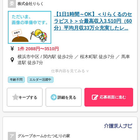
委
株式会社りらく
【1日1時間～OK】＜りらくるのセ
ラピスト＞☆最高収入3,510円（60
分）平均月収33万☆充実したレ...
1件 2088円〜3510円
横浜市中区 / 関内駅 徒歩2分 ／ 桜木町駅 徒歩7分 ／ 馬車
道駅 徒歩7分
仕事内容を見てみる ∨
年齢不問
エルダー活躍中
応募画面に進む
キープする
詳細を見る
ア
グループホームかたつむりの家