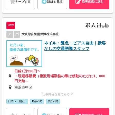
応募画面に進む
キープする
詳細を見る
NEW
ア
パ
大真綜合警備保障株式会社
ネイル・髪色・ピアス自由｜接客
なしの交通誘導スタッフ
日給1万920円〜
・現場移動費（複数現場勤務の際は移動のたびに1、000
円支給...
横浜市中区
仕事内容を見てみる ∨
日払い・週払い
年齢不問
学歴不問