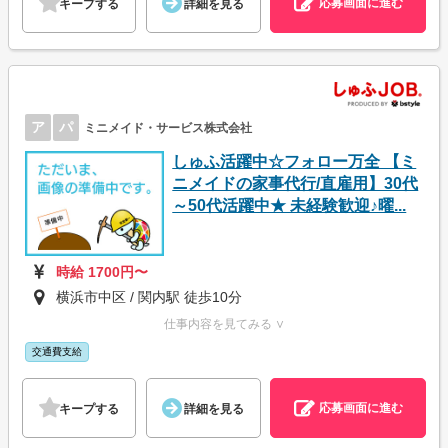
応募画面に進む
キープする
詳細を見る
ア
パ
ミニメイド・サービス株式会社
しゅふ活躍中☆フォロー万全 【ミ
ニメイドの家事代行/直雇用】30代
～50代活躍中★ 未経験歓迎♪曜...
時給 1700円〜
横浜市中区 / 関内駅 徒歩10分
仕事内容を見てみる ∨
交通費支給
応募画面に進む
キープする
詳細を見る