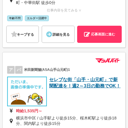
町・中華街駅 徒歩0分
仕事内容を見てみる ∨
年齢不問
エルダー活躍中
応募画面に進む
キープする
詳細を見る
ア
パ
米田新聞舗(ASA山手山元町)1
セレブな街「山手・山元町」で新
聞配達を！週2～3日の勤務でOK！
時給1,535円～
横浜市中区 / 山手駅より徒歩15分、桜木町駅より徒歩18
分、関内駅より徒歩15分