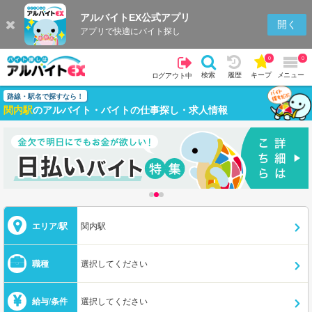
アルバイトEX公式アプリ
開く
アプリで快適にバイト探し
0
0
検索
履歴
キープ
メニュー
ログアウト中
路線・駅名で探すなら！
関内駅
のアルバイト・バイトの仕事探し・求人情報
エリア/駅
関内駅
職種
選択してください
給与/条件
選択してください