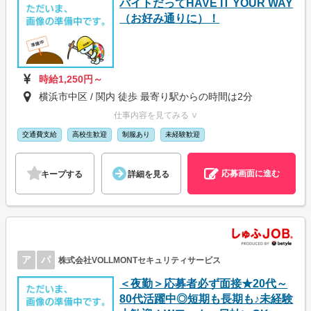
バイトだってHAVE IT YOUR WAY
（お好み通りに）！
時給1,250円～
横浜市中区 / 関内 徒歩 最寄り駅からの時間は2分
仕事内容を見てみる ∨
交通費支給
高校生歓迎
制服あり
未経験歓迎
応募画面に進む
キープする
詳細を見る
ア
パ
株式会社VOLLMONTセキュリティサービス
＜夜勤＞応募者必ず面接★20代～
80代活躍中◎短期も長期も♪未経験