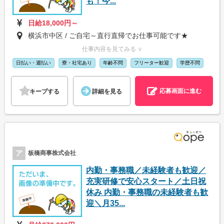
も！今...
日給18,000円～
横浜市中区 / ご自宅～直行直帰でお仕事可能です★
仕事内容を見てみる ∨
日払い・週払い
寮・社宅あり
年齢不問
フリーター歓迎
学歴不問
応募画面に進む
キープする
詳細を見る
ア
板橋商事株式会社
内勤・事務職／未経験者も歓迎／
充実研修で安心スタート／土日祝
休み 内勤・事務職の未経験者も歓
迎＼月35...