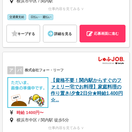
横浜市中区 / 関内駅
仕事内容を見てみる ∨
交通費支給
日払い・週払い
応募画面に進む
キープする
詳細を見る
ア
パ
株式会社フォー・リーフ
【資格不要！関内駅からすぐのフ
ァミリー宅でお料理】家庭料理の
作り置き/夕食2日分★時給1,400円
☆...
時給 1400円〜
横浜市中区 / 関内駅 徒歩5分
仕事内容を見てみる ∨