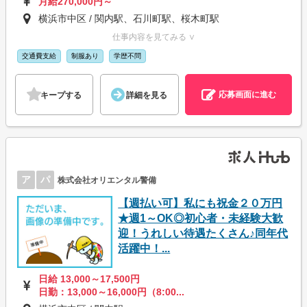
月給270,000円～
横浜市中区 / 関内駅、石川町駅、桜木町駅
仕事内容を見てみる ∨
交通費支給
制服あり
学歴不問
応募画面に進む
キープする
詳細を見る
ア
パ
株式会社オリエンタル警備
【週払い可】私にも祝金２０万円
★週1～OK◎初心者・未経験大歓
迎！うれしい待遇たくさん♪同年代
活躍中！...
日給 13,000～17,500円
日勤：13,000～16,000円（8:00...