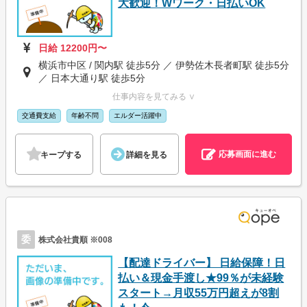
大歓迎！Wワーク・日払いOK
日給 12200円〜
横浜市中区 / 関内駅 徒歩5分 ／ 伊勢佐木長者町駅 徒歩5分
／ 日本大通り駅 徒歩5分
仕事内容を見てみる ∨
交通費支給
年齢不問
エルダー活躍中
応募画面に進む
キープする
詳細を見る
委
株式会社貴順 ※008
【配達ドライバー】 日給保障！日
払い＆現金手渡し★99％が未経験
スタート→月収55万円超えが8割