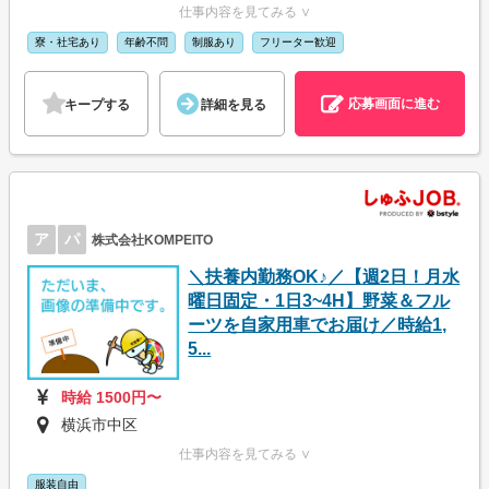
仕事内容を見てみる ∨
寮・社宅あり
年齢不問
制服あり
フリーター歓迎
応募画面に進む
キープする
詳細を見る
ア
パ
株式会社KOMPEITO
＼扶養内勤務OK♪／【週2日！月水
曜日固定・1日3~4H】野菜＆フル
ーツを自家用車でお届け／時給1,
5...
時給 1500円〜
横浜市中区
仕事内容を見てみる ∨
服装自由