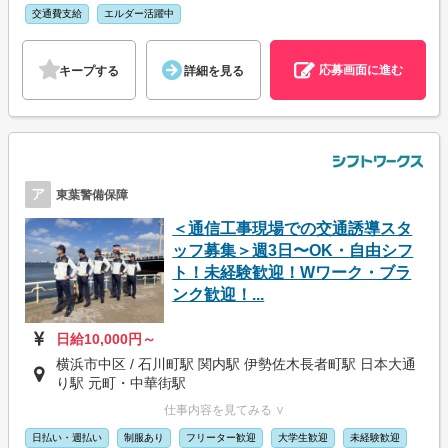
交通費支給
エルダー活躍中
応募画面に進む
キープする
詳細を見る
ア
東葉警備保障
＜通信工事現場での交通誘導スタ
ッフ募集＞週3日〜OK・自由シフ
ト！未経験歓迎！Wワーク・ブラ
ンク歓迎！...
日給10,000円～
横浜市中区 / 石川町駅 関内駅 伊勢佐木長者町駅 日本大通
り駅 元町・中華街駅
仕事内容を見てみる ∨
日払い・週払い
制服あり
フリーター歓迎
大学生歓迎
未経験歓迎