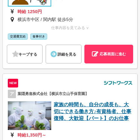
時給 1250円
横浜市中区 / 関内駅 徒歩5分
仕事内容を見てみる ∨
交通費支給
食事付き
応募画面に進む
キープする
詳細を見る
NEW
ア
葉隠勇進株式会社【横浜市立山手保育園】
家族の時間も、自分の成長も、大
切にできる働き方♪有資格者、仕事
復帰、大歓迎【パート】のお仕事
時給1,350円～