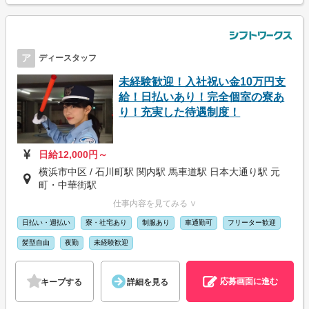
ア
ディースタッフ
未経験歓迎！入社祝い金10万円支
給！日払いあり！完全個室の寮あ
り！充実した待遇制度！
日給12,000円～
横浜市中区 / 石川町駅 関内駅 馬車道駅 日本大通り駅 元
町・中華街駅
仕事内容を見てみる ∨
日払い・週払い
寮・社宅あり
制服あり
車通勤可
フリーター歓迎
髪型自由
夜勤
未経験歓迎
応募画面に進む
キープする
詳細を見る