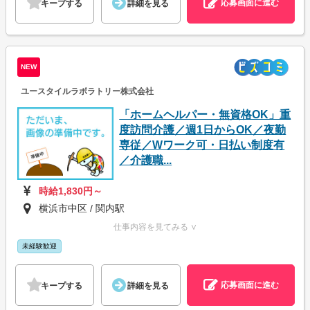
応募画面に進む
キープする
詳細を見る
NEW
ユースタイルラボラトリー株式会社
「ホームヘルパー・無資格OK」重
度訪問介護／週1日からOK／夜勤
専従／Wワーク可・日払い制度有
／介護職...
時給1,830円～
横浜市中区 / 関内駅
仕事内容を見てみる ∨
未経験歓迎
応募画面に進む
キープする
詳細を見る