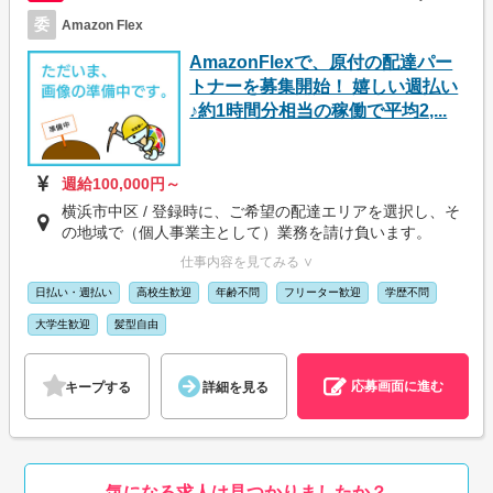
委
Amazon Flex
AmazonFlexで、原付の配達パー
トナーを募集開始！ 嬉しい週払い
♪約1時間分相当の稼働で平均2,...
週給100,000円～
横浜市中区 / 登録時に、ご希望の配達エリアを選択し、そ
の地域で（個人事業主として）業務を請け負います。
仕事内容を見てみる ∨
日払い・週払い
高校生歓迎
年齢不問
フリーター歓迎
学歴不問
大学生歓迎
髪型自由
応募画面に進む
キープする
詳細を見る
気になる求人は見つかりましたか？