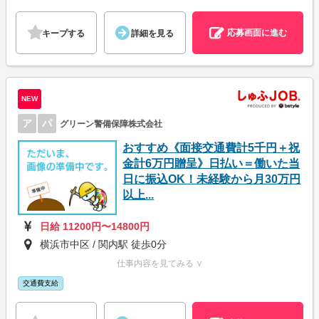
応募画面に進む
キープする
詳細を見る
NEW
ア
パ
グリーン警備保障株式会社
おすすめ《面接交通費計5千円＋祝
金計6万円贈呈》日払い＝働いた当
日に振込OK！未経験から月30万円
以上...
日給 11200円〜14800円
横浜市中区 / 関内駅 徒歩0分
仕事内容を見てみる ∨
交通費支給