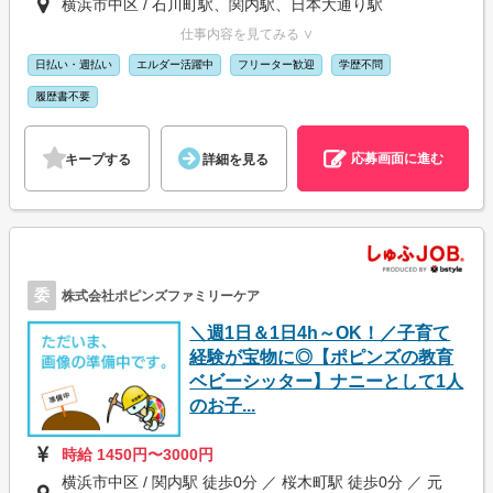
横浜市中区 / 石川町駅、関内駅、日本大通り駅
仕事内容を見てみる ∨
日払い・週払い
エルダー活躍中
フリーター歓迎
学歴不問
履歴書不要
応募画面に進む
キープする
詳細を見る
委
株式会社ポピンズファミリーケア
＼週1日＆1日4h～OK！／子育て
経験が宝物に◎【ポピンズの教育
ベビーシッター】ナニーとして1人
のお子...
時給 1450円〜3000円
横浜市中区 / 関内駅 徒歩0分 ／ 桜木町駅 徒歩0分 ／ 元