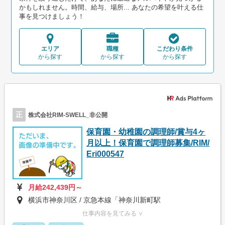
かもしれません。時間、給与、場所... あなたの希望を叶える仕
事を見つけましょう！
エリア
職種
こだわり条件
から探す
から探す
から探す
正
株式会社RIM-SWELL_非公開
保育園・幼稚園の調理師/賞与4ヶ
月以上！保育園で調理師募集/RIM/
Eri000547
月給242,439円～
横浜市神奈川区 / 京急本線「神奈川新町駅
仕事内容を見てみる ∨