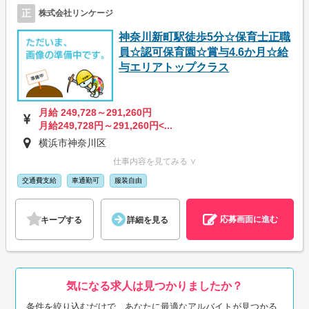
正
株式会社リンケージ
神奈川新町駅徒歩5分☆保育士正職
員☆認可保育園☆賞与4.6か月☆給
与エリアトップクラス
月給 249,728～291,260円
月給249,728円～291,260円<...
横浜市神奈川区
仕事内容を見てみる ∨
交通費支給
車通勤可
服装自由
応募画面に進む
キープする
詳細を見る
気になる求人は見つかりましたか？
条件を絞り込むだけで、あなたに最適なアルバイトが見つかる