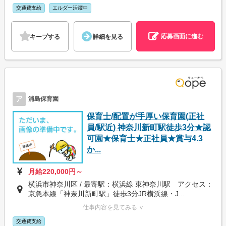
交通費支給
エルダー活躍中
応募画面に進む
キープする
詳細を見る
ア
浦島保育園
保育士/配置が手厚い保育園(正社
員/駅近) 神奈川新町駅徒歩3分★認
可園★保育士★正社員★賞与4.3
か...
月給220,000円～
横浜市神奈川区 / 最寄駅：横浜線 東神奈川駅 アクセス：
京急本線「神奈川新町駅」徒歩3分JR横浜線・J...
仕事内容を見てみる ∨
交通費支給