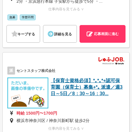
2分 ・京浜急行本線 子安駅から徒歩で5分 ・...
仕事内容を見てみる ∨
急募
学歴不問
応募画面に進む
キープする
詳細を見る
派
セントスタッフ株式会社
【保育士資格必須】*｡*｡*+認可保
育園（保育士）募集+*｡ 派遣／週3
日～5日／8：30～16：30...
時給 1500円〜1700円
横浜市神奈川区 / 神奈川新町駅 徒歩2分
仕事内容を見てみる ∨