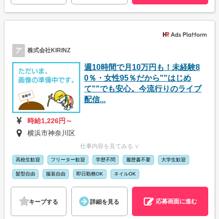
ア
株式会社KIRINZ
週10時間で月10万円も！未経験8
0％・女性95％だから""はじめ
て""でも安心。今流行りのライブ
配信...
時給1,226円～
横浜市神奈川区
仕事内容を見てみる ∨
高校生歓迎
フリーター歓迎
学歴不問
履歴書不要
大学生歓迎
髪型自由
服装自由
即日勤務OK
ネイルOK
応募画面に進む
キープする
詳細を見る