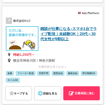
ア
株式会社N.I.C
雑談が仕事になる♪スマホ1台でラ
イブ配信｜未経験OK｜20代～30
代女性が9割以上
時給1,250円～
横浜市神奈川区 / 神奈川新町
仕事内容を見てみる ∨
急募
フリーター歓迎
学歴不問
髪型自由
服装自由
即日勤務OK
ネイルOK
応募画面に進む
キープする
詳細を見る