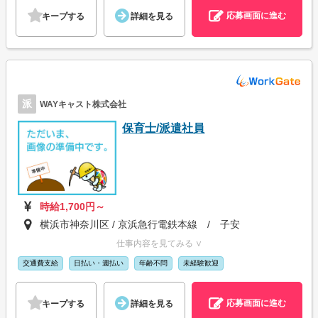
応募画面に進む
キープする
詳細を見る
派
WAYキャスト株式会社
保育士/派遣社員
時給1,700円～
横浜市神奈川区 / 京浜急行電鉄本線 / 子安
仕事内容を見てみる ∨
交通費支給
日払い・週払い
年齢不問
未経験歓迎
応募画面に進む
キープする
詳細を見る