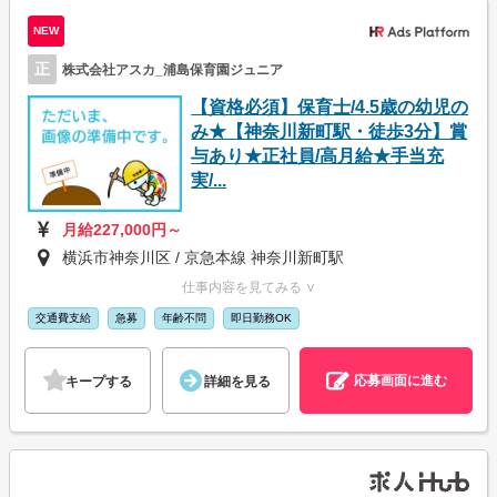
NEW
正
株式会社アスカ_浦島保育園ジュニア
【資格必須】保育士/4.5歳の幼児の
み★【神奈川新町駅・徒歩3分】賞
与あり★正社員/高月給★手当充
実/...
月給227,000円～
横浜市神奈川区 / 京急本線 神奈川新町駅
仕事内容を見てみる ∨
交通費支給
急募
年齢不問
即日勤務OK
応募画面に進む
キープする
詳細を見る