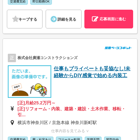
交通費支給
即日勤務OK
応募画面に進む
キープする
詳細を見る
正
株式会社廣瀬コンストラクションズ
仕事もプライベートも妥協なし!未
経験からDIY感覚で始める内装工
[正]月給25.2万円～
[正]リフォーム・内装、建築・建設・土木作業、移転・
引...
横浜市神奈川区 / 京急本線 神奈川新町駅
仕事内容を見てみる ∨
交通費支給
寮・社宅あり
フリーター歓迎
学歴不問
髪型自由