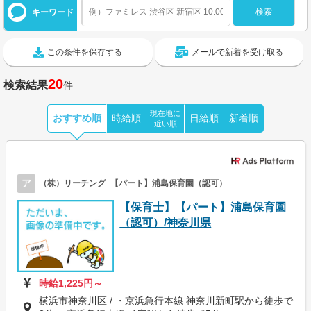
キーワード
この条件を保存する
メールで新着を受け取る
20
検索結果
件
現在地に
おすすめ順
時給順
日給順
新着順
近い順
ア
（株）リーチング_【パート】浦島保育園（認可）
【保育士】【パート】浦島保育園
（認可）/神奈川県
時給1,225円～
横浜市神奈川区 / ・京浜急行本線 神奈川新町駅から徒歩で