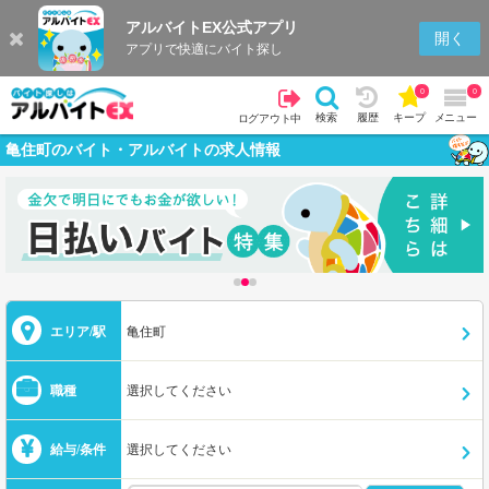
アルバイトEX公式アプリ
開く
アプリで快適にバイト探し
0
0
検索
履歴
キープ
メニュー
ログアウト中
亀住町のバイト・アルバイトの求人情報
エリア/駅
亀住町
職種
選択してください
給与/条件
選択してください