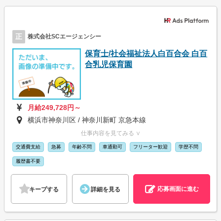
正
株式会社SCエージェンシー
保育士/社会福祉法人白百合会 白百
合乳児保育園
月給249,728円～
横浜市神奈川区 / 神奈川新町 京急本線
仕事内容を見てみる ∨
交通費支給
急募
年齢不問
車通勤可
フリーター歓迎
学歴不問
履歴書不要
応募画面に進む
キープする
詳細を見る