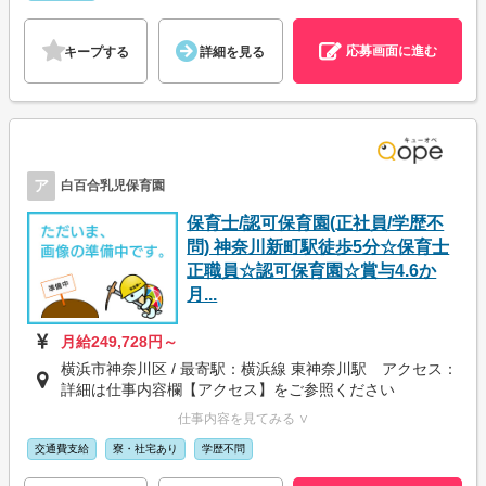
応募画面に進む
キープする
詳細を見る
ア
白百合乳児保育園
保育士/認可保育園(正社員/学歴不
問) 神奈川新町駅徒歩5分☆保育士
正職員☆認可保育園☆賞与4.6か
月...
月給249,728円～
横浜市神奈川区 / 最寄駅：横浜線 東神奈川駅 アクセス：
詳細は仕事内容欄【アクセス】をご参照ください
仕事内容を見てみる ∨
交通費支給
寮・社宅あり
学歴不問