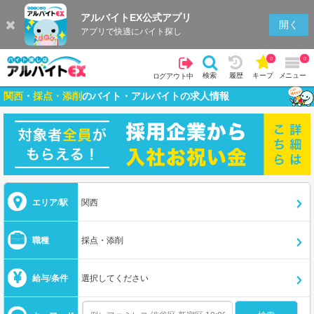
アルバイトEX公式アプリ
開く
アプリで快適にバイト探し
0
0
検索
履歴
キープ
メニュー
ログアウト中
関西
・
採点・添削
のバイト・アルバイトの求人情報
エリア/駅
関西
職種
採点・添削
給与/条件
選択してください