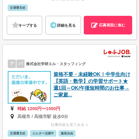
交通費支給
応募画面に進む
キープする
詳細を見る
ア
パ
株式会社学研エル・スタッフィング
資格不要・未経験OK！中学生向け
【英語・数学】の学習サポート★
週1回～OK/午後短時間のお仕事→
ご家庭...
時給 1200円〜1450円
高槻市 / 高槻市駅 徒歩0分
仕事内容を見てみる ∨
交通費支給
エルダー活躍中
服装自由