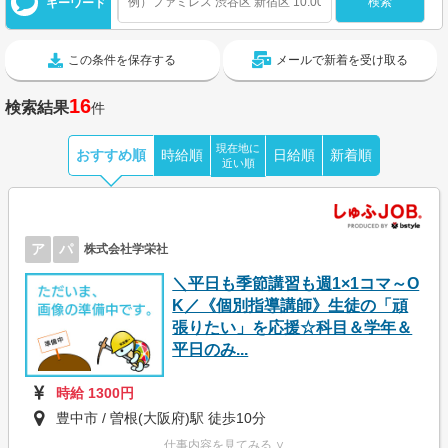
キーワード
この条件を保存する
メールで新着を受け取る
16
検索結果
件
現在地に
おすすめ順
時給順
日給順
新着順
近い順
ア
パ
株式会社学栄社
＼平日も季節講習も週1×1コマ～O
K／《個別指導講師》生徒の「頑
張りたい」を応援☆科目＆学年＆
平日のみ...
時給 1300円
豊中市 / 曽根(大阪府)駅 徒歩10分
仕事内容を見てみる ∨