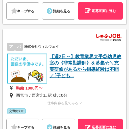
応募画面に進む
キープする
詳細を見る
ア
パ
株式会社ウィルウェイ
【週2日～】教育業界大手◎幼児教
室の《非常勤講師》を募集☆＼充
実研修があるから指導経験は不問
／｢子ども...
時給 1800円〜
西宮市 / 西宮北口駅 徒歩0分
仕事内容を見てみる ∨
交通費支給
応募画面に進む
キープする
詳細を見る