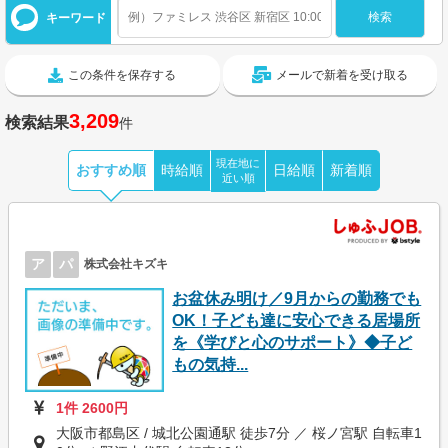
キーワード
この条件を保存する
メールで新着を受け取る
3,209
検索結果
件
現在地に
おすすめ順
時給順
日給順
新着順
近い順
ア
パ
株式会社キズキ
お盆休み明け／9月からの勤務でも
OK！子ども達に安心できる居場所
を《学びと心のサポート》◆子ど
もの気持...
1件 2600円
大阪市都島区 / 城北公園通駅 徒歩7分 ／ 桜ノ宮駅 自転車1