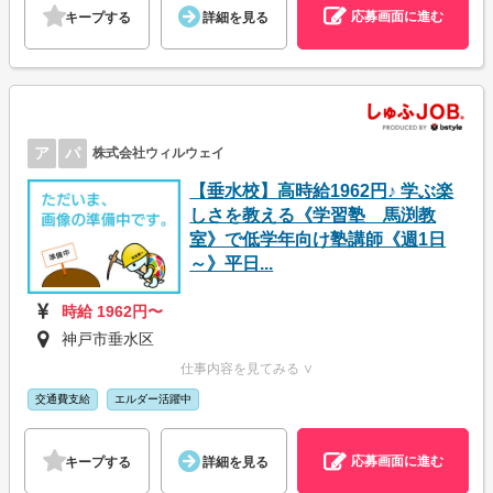
応募画面に進む
キープする
詳細を見る
ア
パ
株式会社ウィルウェイ
【垂水校】高時給1962円♪ 学ぶ楽
しさを教える《学習塾 馬渕教
室》で低学年向け塾講師《週1日
～》平日...
時給 1962円〜
神戸市垂水区
仕事内容を見てみる ∨
交通費支給
エルダー活躍中
応募画面に進む
キープする
詳細を見る