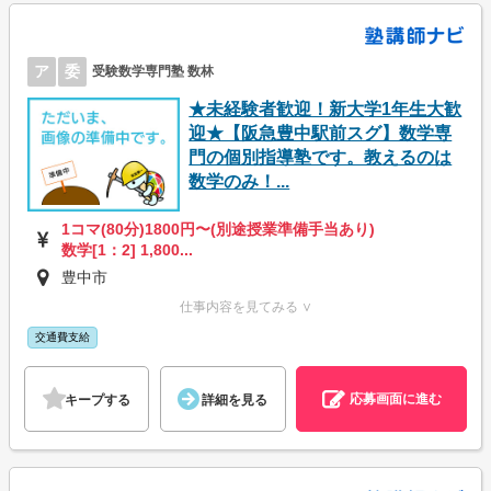
ア
委
受験数学専門塾 数林
★未経験者歓迎！新大学1年生大歓
迎★【阪急豊中駅前スグ】数学専
門の個別指導塾です。教えるのは
数学のみ！...
1コマ(80分)1800円〜(別途授業準備手当あり)
数学[1：2] 1,800...
豊中市
仕事内容を見てみる ∨
交通費支給
応募画面に進む
キープする
詳細を見る