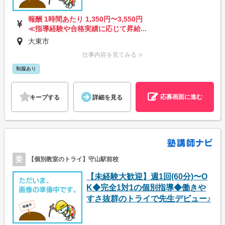
報酬 1時間あたり 1,350円〜3,550円
≪指導経験や合格実績に応じて昇給...
大東市
仕事内容を見てみる ∨
制服あり
応募画面に進む
キープする
詳細を見る
委
【個別教室のトライ】守山駅前校
【未経験大歓迎】週1回(60分)〜O
K◆完全1対1の個別指導◆働きや
すさ抜群のトライで先生デビュー♪