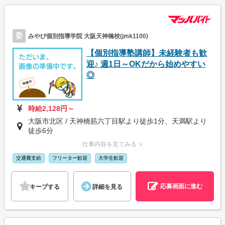
委
みやび個別指導学院 大阪天神橋校(jmk1100)
【個別指導塾講師】未経験者も歓
迎♪ 週1日～OKだから始めやすい
◎
時給2,128円～
大阪市北区 / 天神橋筋六丁目駅より徒歩1分、天満駅より
徒歩6分
仕事内容を見てみる ∨
交通費支給
フリーター歓迎
大学生歓迎
応募画面に進む
キープする
詳細を見る