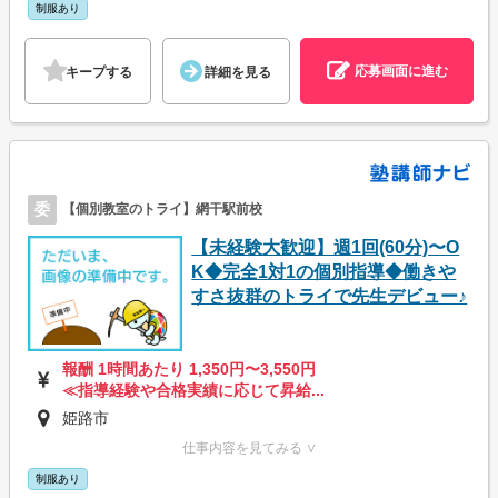
制服あり
応募画面に進む
キープする
詳細を見る
委
【個別教室のトライ】網干駅前校
【未経験大歓迎】週1回(60分)〜O
K◆完全1対1の個別指導◆働きや
すさ抜群のトライで先生デビュー♪
報酬 1時間あたり 1,350円〜3,550円
≪指導経験や合格実績に応じて昇給...
姫路市
仕事内容を見てみる ∨
制服あり