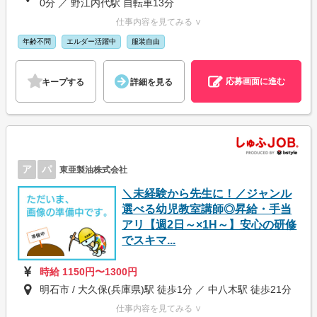
0分 ／ 野江内代駅 自転車13分
仕事内容を見てみる ∨
年齢不問
エルダー活躍中
服装自由
応募画面に進む
キープする
詳細を見る
ア
パ
東亜製油株式会社
＼未経験から先生に！／ジャンル
選べる幼児教室講師◎昇給・手当
アリ【週2日～×1H～】安心の研修
でスキマ...
時給 1150円〜1300円
明石市 / 大久保(兵庫県)駅 徒歩1分 ／ 中八木駅 徒歩21分
仕事内容を見てみる ∨