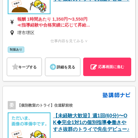
報酬 1時間あたり 1,350円〜3,550円
≪指導経験や合格実績に応じて昇給...
堺市堺区
仕事内容を見てみる ∨
制服あり
応募画面に進む
キープする
詳細を見る
委
【個別教室のトライ】住道駅前校
【未経験大歓迎】週1回(60分)〜O
K◆完全1対1の個別指導◆働きや
すさ抜群のトライで先生デビュー♪