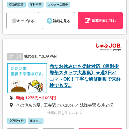
交通費支給
年齢不問
エルダー活躍中
応募画面に進む
キープする
詳細を見る
ア
パ
株式会社 Y.S.JAPAN
急なお休みにも柔軟対応《個別指
導塾スタッフ大募集》★週3日×1
コマ～OK！丁寧な研修制度で未経
験でも安...
時給 1275円〜1695円
その他奈良県 / 王寺駅 バス10分 ／ 法隆寺駅 徒歩24分
仕事内容を見てみる ∨
交通費支給
服装自由