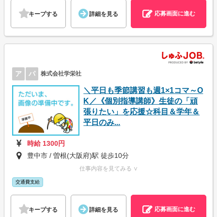
応募画面に進む
キープする
詳細を見る
ア
パ
株式会社学栄社
＼平日も季節講習も週1×1コマ～O
K／《個別指導講師》生徒の「頑
張りたい」を応援☆科目＆学年＆
平日のみ...
時給 1300円
豊中市 / 曽根(大阪府)駅 徒歩10分
仕事内容を見てみる ∨
交通費支給
応募画面に進む
キープする
詳細を見る