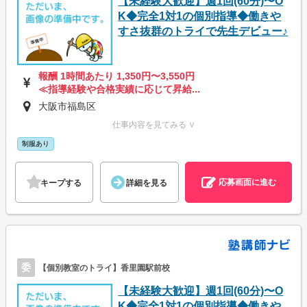
【未経験大歓迎】週1回(60分)〜O
K◆完全1対1の個別指導◆働きや
すさ抜群のトライで先生デビュー♪
報酬 1時間あたり 1,350円〜3,550円
≪指導経験や合格実績に応じて昇給...
大阪市福島区
仕事内容を見てみる ∨
制服あり
応募画面に進む
キープする
詳細を見る
委
【個別教室のトライ】香里園駅前校
【未経験大歓迎】週1回(60分)〜O
K◆完全1対1の個別指導◆働きや