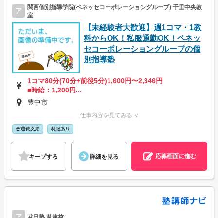
関西個別指導学院(ベネッセコーポレーショングループ) 千里中央教
ア
室
【未経験者大歓迎】週1コマ・1教
科からOK！私服通勤OK！ベネッ
セコーポレーショングループの個
別指導塾
1コマ80分(70分+前後5分)1,600円〜2,346円
■時給：1,200円...
豊中市
仕事内容を見てみる ∨
交通費支給
制服あり
応募画面に進む
キープする
詳細を見る
ア
武田塾 草津校