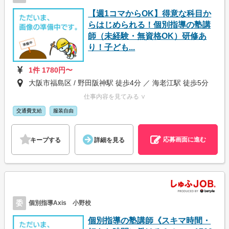
【週1コマからOK】得意な科目か
らはじめられる！個別指導の塾講
師（未経験・無資格OK）研修あ
り！子ども...
1件 1780円〜
大阪市福島区 / 野田阪神駅 徒歩4分 ／ 海老江駅 徒歩5分
仕事内容を見てみる ∨
交通費支給
服装自由
応募画面に進む
キープする
詳細を見る
委
個別指導Axis 小野校
個別指導の塾講師《スキマ時間・