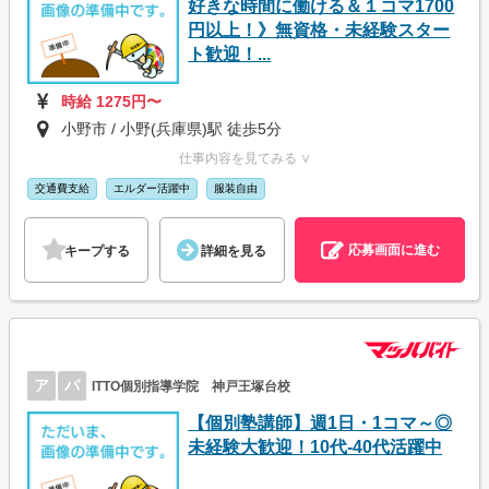
好きな時間に働ける＆１コマ1700
円以上！》無資格・未経験スター
ト歓迎！...
時給 1275円〜
小野市 / 小野(兵庫県)駅 徒歩5分
仕事内容を見てみる ∨
交通費支給
エルダー活躍中
服装自由
応募画面に進む
キープする
詳細を見る
ア
パ
ITTO個別指導学院 神戸王塚台校
【個別塾講師】週1日・1コマ～◎
未経験大歓迎！10代-40代活躍中