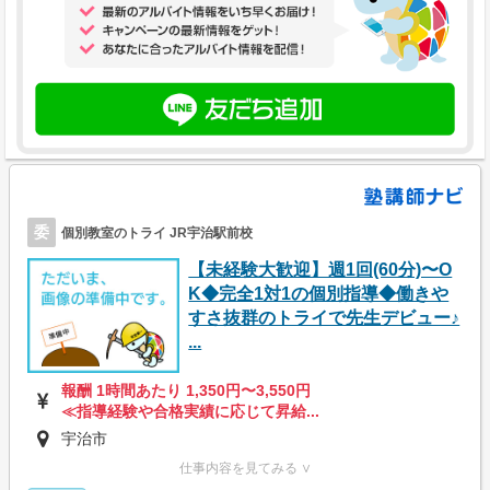
委
個別教室のトライ JR宇治駅前校
【未経験大歓迎】週1回(60分)〜O
K◆完全1対1の個別指導◆働きや
すさ抜群のトライで先生デビュー♪
...
報酬 1時間あたり 1,350円〜3,550円
≪指導経験や合格実績に応じて昇給...
宇治市
仕事内容を見てみる ∨