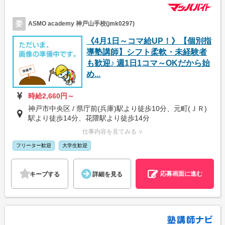
委
ASMO academy 神戸山手校(jmk0297)
《4月1日～コマ給UP！》【個別指
導塾講師】シフト柔軟・未経験者
も歓迎♪ 週1日1コマ～OKだから始
め...
時給2,660円～
神戸市中央区 / 県庁前(兵庫)駅より徒歩10分、元町(ＪＲ)
駅より徒歩14分、花隈駅より徒歩14分
仕事内容を見てみる ∨
フリーター歓迎
大学生歓迎
応募画面に進む
キープする
詳細を見る