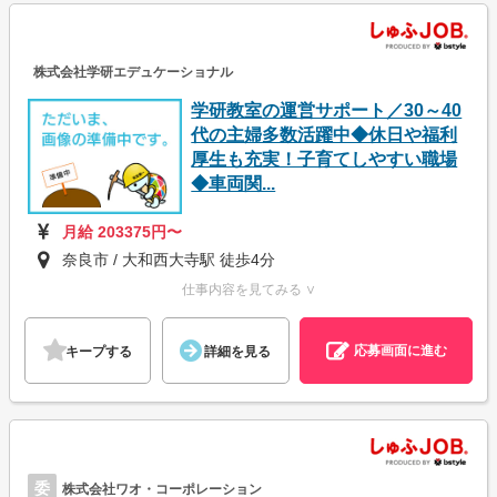
株式会社学研エデュケーショナル
学研教室の運営サポート／30～40
代の主婦多数活躍中◆休日や福利
厚生も充実！子育てしやすい職場
◆車両関...
月給 203375円〜
奈良市 / 大和西大寺駅 徒歩4分
仕事内容を見てみる ∨
応募画面に進む
キープする
詳細を見る
委
株式会社ワオ・コーポレーション