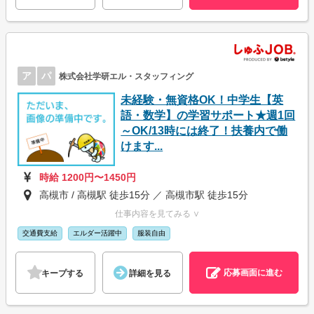
ア
パ
株式会社学研エル・スタッフィング
未経験・無資格OK！中学生【英
語・数学】の学習サポート★週1回
～OK/13時には終了！扶養内で働
けます...
時給 1200円〜1450円
高槻市 / 高槻駅 徒歩15分 ／ 高槻市駅 徒歩15分
仕事内容を見てみる ∨
交通費支給
エルダー活躍中
服装自由
応募画面に進む
キープする
詳細を見る