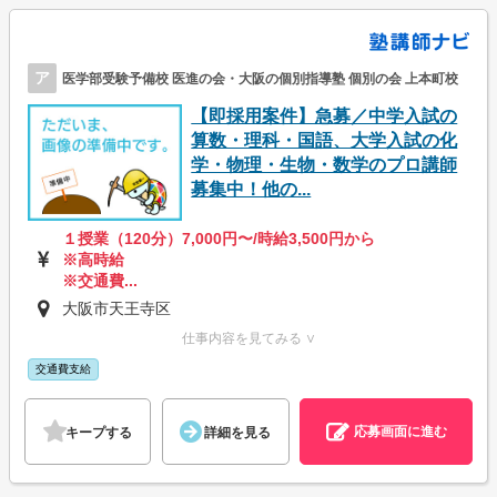
ア
医学部受験予備校 医進の会・大阪の個別指導塾 個別の会 上本町校
【即採用案件】急募／中学入試の
算数・理科・国語、大学入試の化
学・物理・生物・数学のプロ講師
募集中！他の...
１授業（120分）7,000円〜/時給3,500円から
※高時給
※交通費...
大阪市天王寺区
仕事内容を見てみる ∨
交通費支給
応募画面に進む
キープする
詳細を見る