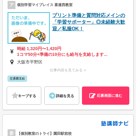
ア
個別学習マイプレイス 喜連西教室
プリント準備と質問対応メインの
「学習サポーター」◎未経験大歓
迎／私服OK！
時給 1,320円〜1,420円
1コマ50分+準備の10分にも給与を支給します...
大阪市平野区
仕事内容を見てみる ∨
交通費支給
応募画面に進む
キープする
詳細を見る
委
【個別教室のトライ】園田駅前校