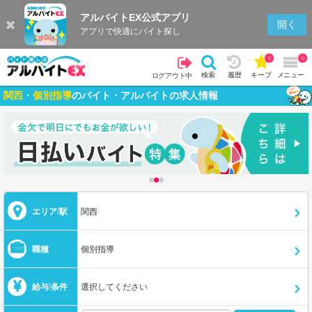
アルバイトEX公式アプリ
開く
アプリで快適にバイト探し
0
0
検索
履歴
キープ
メニュー
ログアウト中
関西
・
個別指導
のバイト・アルバイトの求人情報
エリア/駅
関西
職種
個別指導
給与/条件
選択してください