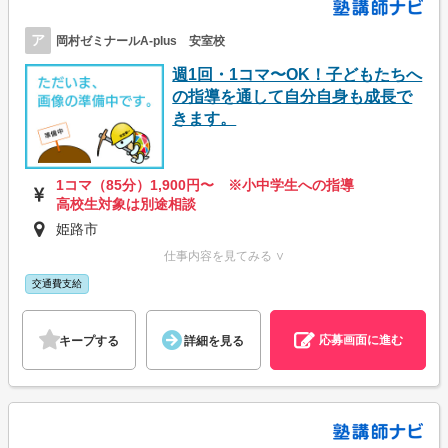
ア
岡村ゼミナールA-plus 安室校
週1回・1コマ〜OK！子どもたちへ
の指導を通して自分自身も成長で
きます。
1コマ（85分）1,900円〜 ※小中学生への指導
高校生対象は別途相談
姫路市
仕事内容を見てみる ∨
交通費支給
応募画面に進む
キープする
詳細を見る