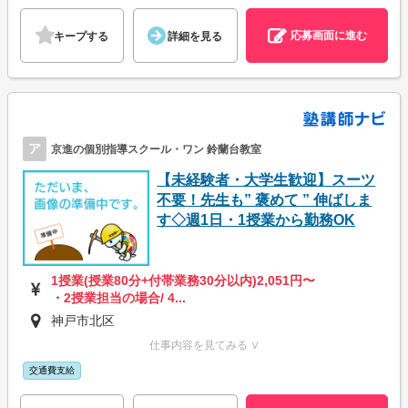
応募画面に進む
キープする
詳細を見る
ア
京進の個別指導スクール・ワン 鈴蘭台教室
【未経験者・大学生歓迎】スーツ
不要！先生も” 褒めて ” 伸ばしま
す◇週1日・1授業から勤務OK
1授業(授業80分+付帯業務30分以内)2,051円〜
・2授業担当の場合/ 4...
神戸市北区
仕事内容を見てみる ∨
交通費支給