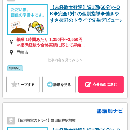
【未経験大歓迎】週1回(60分)〜O
K◆完全1対1の個別指導◆働きや
すさ抜群のトライで先生デビュー♪
報酬 1時間あたり 1,350円〜3,550円
≪指導経験や合格実績に応じて昇給...
尼崎市
仕事内容を見てみる ∨
制服あり
応募画面に進む
キープする
詳細を見る
委
【個別教室のトライ】野田阪神駅前校