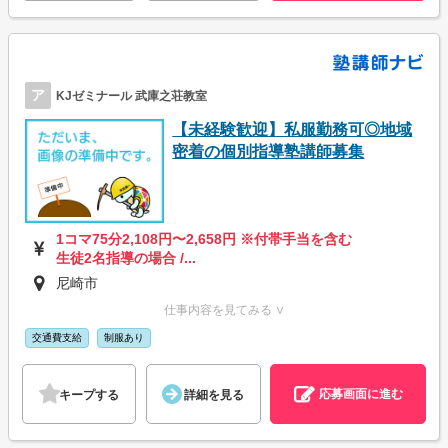
ア
KJゼミナール 武庫之荘教室
【未経験歓迎】私服勤務可◎地域
密着の個別指導塾講師募集
1コマ75分2,108円〜2,658円 ※付帯手当を含む
生徒2名指導の場合 /...
尼崎市
仕事内容を見てみる ∨
交通費支給
制服あり
応募画面に進む
キープする
詳細を見る