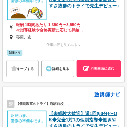
すさ抜群のトライで先生デビュー♪
報酬 1時間あたり 1,350円〜3,550円
≪指導経験や合格実績に応じて昇給...
寝屋川市
仕事内容を見てみる ∨
制服あり
応募画面に進む
キープする
詳細を見る
委
【個別教室のトライ】堺駅前校
【未経験大歓迎】週1回(60分)〜O
K◆完全1対1の個別指導◆働きや
すさ抜群のトライで先生デビュー♪