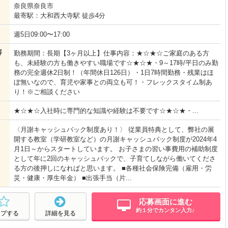
奈良県奈良市
最寄駅：大和西大寺駅 徒歩4分
週5日09:00〜17:00
容
勤務期間：長期【3ヶ月以上】仕事内容：★☆★☆ご家庭のある方
も、未経験の方も働きやすい職場です☆★☆★・9～17時/平日のみ勤
務の完全週休2日制！（年間休日126日）・1日7時間勤務・残業はほ
ぼ無いなので、育児や家事との両立も可！・フレックスタイム制あ
り！※ご相談ください
★☆★☆入社時に専門的な知識や経験は不要です☆★☆★・...
〈月謝キャッシュバック制度あり！〉 従業員特典として、弊社の展
開する教室（学研教室など）の月謝キャッシュバック制度が2024年4
月1日～からスタートしています。 お子さまの習い事費用の補助制度
として年に2回のキャッシュバックで、子育てしながら働いてくださ
る方の後押しになればと思います。 ■各種社会保険完備（雇用・労
災・健康・厚生年金） ■出張手当（片...
応募画面に進む
約１分でカンタン入力♪
ープする
詳細を見る