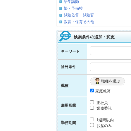
語学講師
塾・予備校
試験監督・試験官
教育・保育その他
検索条件の追加・変更
キーワード
除外条件
職種を選ぶ
職種
家庭教師
正社員
雇用形態
業務委託
1週間以内
勤務期間
お盆のみ