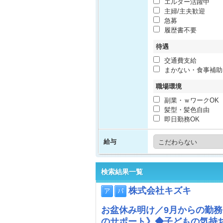
エルダー活躍中
主婦/主夫歓迎
急募
履歴書不要
待遇
交通費支給
まかない・食事補助
職場環境
副業・ｗワークOK
髪型・髪色自由
即日勤務OK
給与
検索結果一覧
株式会社キズキ
お盆休み明け／9月からの勤
のサポート》◆子どもの気持