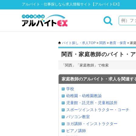
アルバイト・仕事探しなら求人情報サイト【アルバイトEX】
バイト探し・求人TOP
»
関西
»
教育・保育
» 家
関西・家庭教師のバイト・ア
「関西」「家庭教師」で検索
家庭教師のアルバイト・求人を関連す
学校
幼稚園・幼稚園教諭
児童館・託児所・児童相談所
スポーツインストラクター・コーチ
パソコン教室
ヨガ講師・インストラクター
ピアノ講師