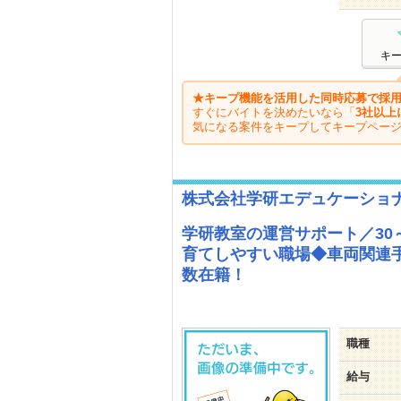
キ
★キープ機能を活用した同時応募で採用
すぐにバイトを決めたいなら「
3社以上
気になる案件をキープしてキープペー
株式会社学研エデュケーショ
学研教室の運営サポート／30
育てしやすい職場◆車両関連
数在籍！
職種
給与