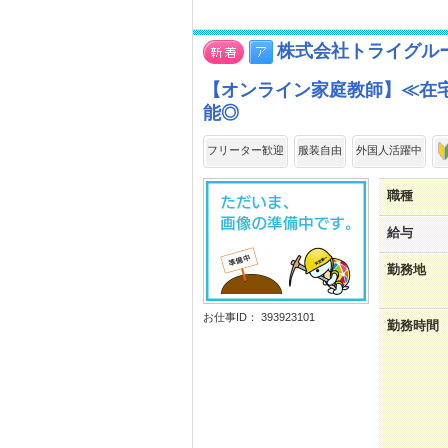
株式会社トライグル
【オンライン家庭教師】≪在
能◎
フリーター歓迎
服装自由
外国人活躍中
職種
給与
勤務地
お仕事ID： 393923101
勤務時間