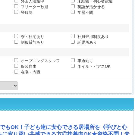
外国人活躍中
未経験・初心者歓迎
フリーター歓迎
英語が活かせる
登録制
学歴不問
寮・社宅あり
社員登用制度あり
制服貸与あり
託児所あり
オープニングスタッフ
車通勤可
服装自由
ネイル・ピアスOK
在宅・内職
務でもOK！子ども達に安心できる居場所を《学びと心
ちに寄り添い共感できる方◎扶養内OK★資格不問！未