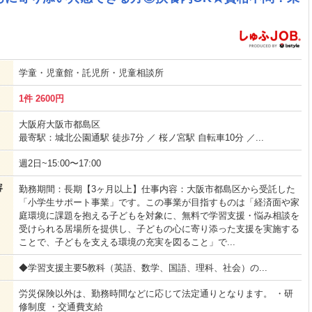
学童・児童館・託児所・児童相談所
1件 2600円
大阪府大阪市都島区
最寄駅：城北公園通駅 徒歩7分 ／ 桜ノ宮駅 自転車10分 ／...
週2日~15:00〜17:00
容
勤務期間：長期【3ヶ月以上】仕事内容：大阪市都島区から受託した
「小学生サポート事業」です。この事業が目指すものは「経済面や家
庭環境に課題を抱える子どもを対象に、無料で学習支援・悩み相談を
受けられる居場所を提供し、子どもの心に寄り添った支援を実施する
ことで、子どもを支える環境の充実を図ること」で...
◆学習支援主要5教科（英語、数学、国語、理科、社会）の...
労災保険以外は、勤務時間などに応じて法定通りとなります。 ・研
修制度 ・交通費支給