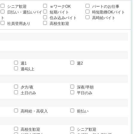
シニア歓迎
ｗワークOK
パートのお仕事
日払い・週払いバイ
短期バイト
時短勤務OKバイト
ト
住み込みバイト
高時給バイト
社員登用あり
高校生歓迎
週1
週2
週4以上
夕方/夜
深夜/早朝
土日のみ
平日のみ
高時給・高収入
前払い
高校生歓迎
シニア歓迎