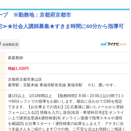
ープ ※勤務地：京都府京都市
宅≫★社会人講師募集★すきま時間に60分から指導可
未経験歓迎
家庭教師
時給1,430円
京都府京都市東山区
最寄駅：京阪本線 東福寺駅奈良線 東福寺駅 ※1） 通いやす...
週1日以上、1日1時間以上 【勤務時間】8:00～23:00上記の間で1コ
マ60分シフトでの指導をお願いします。都合に合わせて日時を指定
できます。【お仕事までの流れ】[1] 応募後に届いたメールから登録
フォームに入る[2] 情報を入力し送信(名前・希望科目等)[3] オンライ
ン上で講習会受講&適性検査[4] オンライン面接で指導スキルや適性
を確認[5] お仕事スタート！適性検査の結果をふまえて、アナタに合
う生徒さんをご紹介します◎その他、ご不安な点はお気軽にご相談く