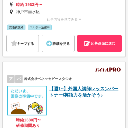
時給 1963円〜
神戸市垂水区
仕事内容を見てみる ∨
交通費支給
エルダー活躍中
応募画面に進む
キープする
詳細を見る
ア
パ
株式会社ベネッセビースタジオ
【週1~】外国人講師レッスンパー
トナー/英語力を活かそう♪
時給1380円〜
研修期間あり