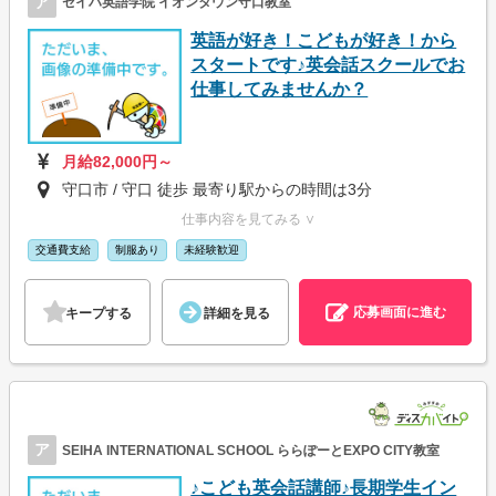
ア
セイハ英語学院 イオンタウン守口教室
英語が好き！こどもが好き！から
スタートです♪英会話スクールでお
仕事してみませんか？
月給82,000円～
守口市 / 守口 徒歩 最寄り駅からの時間は3分
仕事内容を見てみる ∨
交通費支給
制服あり
未経験歓迎
応募画面に進む
キープする
詳細を見る
ア
SEIHA INTERNATIONAL SCHOOL ららぽーとEXPO CITY教室
♪こども英会話講師♪長期学生イン