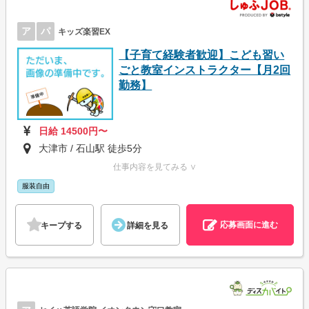
ア
パ
キッズ楽習EX
【子育て経験者歓迎】こども習い
ごと教室インストラクター【月2回
勤務】
日給 14500円〜
大津市 / 石山駅 徒歩5分
仕事内容を見てみる ∨
服装自由
応募画面に進む
キープする
詳細を見る