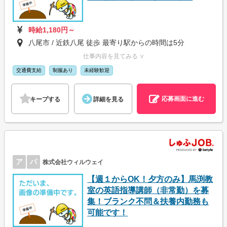
時給1,180円～
八尾市 / 近鉄八尾 徒歩 最寄り駅からの時間は5分
仕事内容を見てみる ∨
交通費支給
制服あり
未経験歓迎
応募画面に進む
キープする
詳細を見る
ア
パ
株式会社ウィルウェイ
【週１からOK！夕方のみ】馬渕教
室の英語指導講師（非常勤）を募
集！ブランク不問＆扶養内勤務も
可能です！