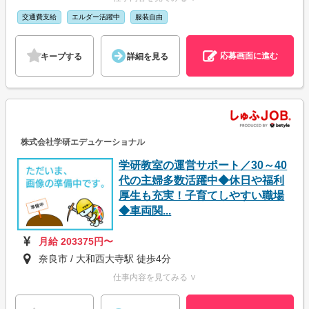
交通費支給
エルダー活躍中
服装自由
応募画面に進む
キープする
詳細を見る
株式会社学研エデュケーショナル
学研教室の運営サポート／30～40
代の主婦多数活躍中◆休日や福利
厚生も充実！子育てしやすい職場
◆車両関...
月給 203375円〜
奈良市 / 大和西大寺駅 徒歩4分
仕事内容を見てみる ∨