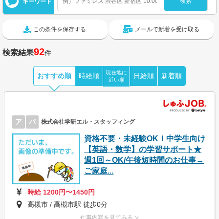
キーワード
この条件を保存する
メールで新着を受け取る
92
検索結果
件
現在地に
おすすめ順
時給順
日給順
新着順
近い順
ア
パ
株式会社学研エル・スタッフィング
資格不要・未経験OK！中学生向け
【英語・数学】の学習サポート★
週1回～OK/午後短時間のお仕事→
ご家庭...
時給 1200円〜1450円
高槻市 / 高槻市駅 徒歩0分
仕事内容を見てみる ∨