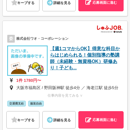
応募画面に進む
キープする
詳細を見る
委
株式会社ワオ・コーポレーション
【週1コマからOK】得意な科目か
らはじめられる！個別指導の塾講
師（未経験・無資格OK）研修あ
り！子ども...
1件 1780円〜
大阪市福島区 / 野田阪神駅 徒歩4分 ／ 海老江駅 徒歩5分
仕事内容を見てみる ∨
交通費支給
服装自由
応募画面に進む
キープする
詳細を見る