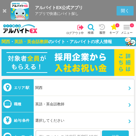
アルバイトEX公式アプリ
開く
アプリで快適にバイト探し
0
0
検索
履歴
キープ
メニュー
ログアウト中
関西
・
英語・英会話教師
のバイト・アルバイトの求人情報
エリア/駅
関西
職種
英語・英会話教師
給与/条件
選択してください