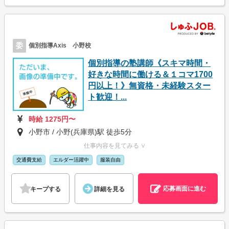
委
個別指導Axis 小野校
個別指導の塾講師《スキマ時間・
好きな時間に働ける＆１コマ1700
円以上！》無資格・未経験スター
ト歓迎！...
時給 1275円〜
小野市 / 小野(兵庫県)駅 徒歩5分
仕事内容を見てみる ∨
交通費支給
エルダー活躍中
服装自由
応募画面に進む
キープする
詳細を見る