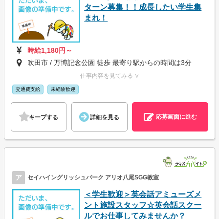
ターン募集！！成長したい学生集
まれ！
時給1,180円～
吹田市 / 万博記念公園 徒歩 最寄り駅からの時間は3分
仕事内容を見てみる ∨
交通費支給
未経験歓迎
応募画面に進む
キープする
詳細を見る
ア
セイハイングリッシュパーク アリオ八尾SGG教室
＜学生歓迎＞英会話アミューズメ
ント施設スタッフ☆英会話スクー
ルでお仕事してみませんか？