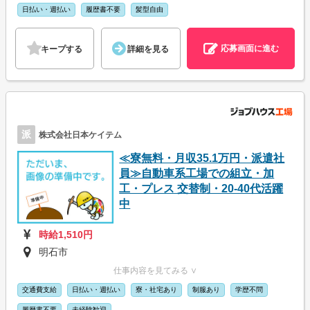
日払い・週払い
履歴書不要
髪型自由
応募画面に進む
キープする
詳細を見る
派
株式会社日本ケイテム
≪寮無料・月収35.1万円・派遣社
員≫自動車系工場での組立・加
工・プレス 交替制・20-40代活躍
中
時給1,510円
明石市
仕事内容を見てみる ∨
交通費支給
日払い・週払い
寮・社宅あり
制服あり
学歴不問
履歴書不要
未経験歓迎