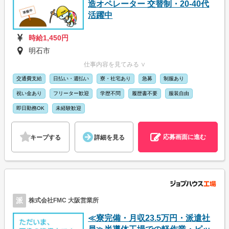
造オペレーター 交替制・20-40代
活躍中
時給1,450円
明石市
仕事内容を見てみる ∨
交通費支給
日払い・週払い
寮・社宅あり
急募
制服あり
祝い金あり
フリーター歓迎
学歴不問
履歴書不要
服装自由
即日勤務OK
未経験歓迎
応募画面に進む
キープする
詳細を見る
派
株式会社FMC 大阪営業所
≪寮完備・月収23.5万円・派遣社