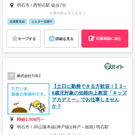
明石市 / 西明石駅 徒歩7分
仕事内容を見てみる ∨
交通費支給
エルダー活躍中
応募画面に進む
キープする
詳細を見る
ア
株式会社TOEZ
【土日に勤務できる方歓迎！】3～
6歳児対象の知能向上教室「キッズ
アカデミー」でお仕事しません
か？
時給1,508円～
明石市 / JR山陽本線(神戸線)(神戸～姫路) 明石駅