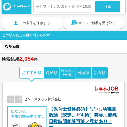
キーワード
この条件を保存する
メールで新着を受け取る
この駅がある市区町村から探す
明石市
2,054
検索結果
件
現在地に
おすすめ順
時給順
日給順
新着順
近い順
ア
パ
セントスタッフ株式会社
【保育士資格必須】*｡*.+:｡幼稚園
教諭（認定こども園）募集.:｡勤務
日数時間相談可能／昇給あり／