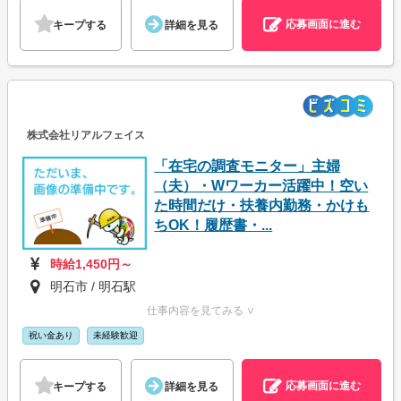
応募画面に進む
キープする
詳細を見る
株式会社リアルフェイス
「在宅の調査モニター」主婦
（夫）・Wワーカー活躍中！空い
た時間だけ・扶養内勤務・かけも
ちOK！履歴書・...
時給1,450円～
明石市 / 明石駅
仕事内容を見てみる ∨
祝い金あり
未経験歓迎
応募画面に進む
キープする
詳細を見る