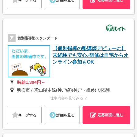
応募画面に進む
キープする
詳細を見る
ア
個別指導塾スタンダード
【個別指導の塾講師デビューに】
未経験でも安心♪研修は自宅からオ
ンライン参加もOK
時給1,304円～
明石市 / JR山陽本線(神戸線)(神戸～姫路) 明石駅
仕事内容を見てみる ∨
応募画面に進む
キープする
詳細を見る