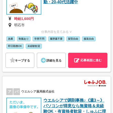
勤・20-40代活躍中
時給1,600円
明石市
仕事内容を見てみる ∨
急募
制服あり
学歴不問
履歴書不要
髪型自由
服装自由
即日勤務OK
未経験歓迎
応募画面に進む
キープする
詳細を見る
ア
パ
ウエルシア薬局株式会社
ウエルシアで調剤事務♪《週3～》
パソコンが得意なら無資格＆未経
験OK・有資格者歓迎・しゅふに理