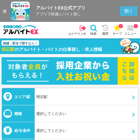
アルバイトEX公式アプリ
開く
アプリで快適にバイト探し
0
0
検索
履歴
キープ
メニュー
ログアウト中
路線・駅名で探すなら！
明石駅
のアルバイト・バイトの仕事探し・求人情報
エリア/駅
明石駅
職種
選択してください
給与/条件
選択してください