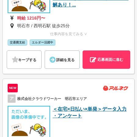
解あり！...
時給 1216円〜
明石市 / 西明石駅 徒歩25分
仕事内容を見てみる ∨
交通費支給
エルダー活躍中
応募画面に進む
キープする
詳細を見る
NEW
ア
株式会社クラウドワーカー 明石市エリア
＜在宅×日払い×単発＞データ入力
・アンケート