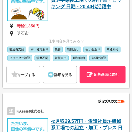
員≫半導体工場での軽作業・ピッ
キング 日勤・20-40代活躍中
時給1,350円
明石市
仕事内容を見てみる ∨
交通費支給
寮・社宅あり
急募
制服あり
祝い金あり
車通勤可
フリーター歓迎
学歴不問
髪型自由
服装自由
未経験歓迎
応募画面に進む
キープする
詳細を見る
派
F.Assist株式会社
≪月収29.5万円・派遣社員≫機械
系工場での組立・加工・プレス 日