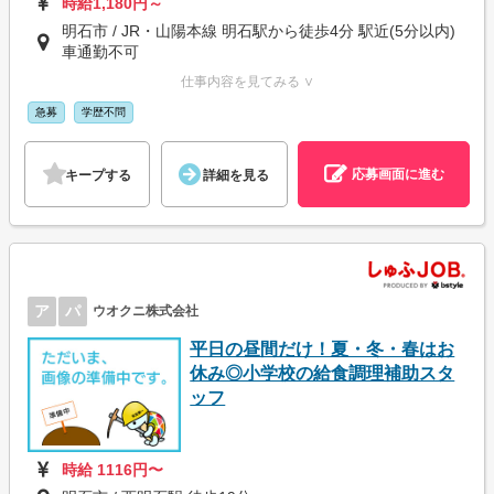
時給1,180円～
明石市 / JR・山陽本線 明石駅から徒歩4分 駅近(5分以内)
車通勤不可
仕事内容を見てみる ∨
急募
学歴不問
応募画面に進む
キープする
詳細を見る
ア
パ
ウオクニ株式会社
平日の昼間だけ！夏・冬・春はお
休み◎小学校の給食調理補助スタ
ッフ
時給 1116円〜