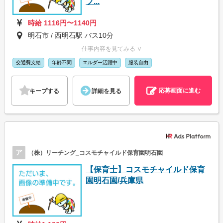
ブ...
時給 1116円〜1140円
明石市 / 西明石駅 バス10分
仕事内容を見てみる ∨
交通費支給
年齢不問
エルダー活躍中
服装自由
応募画面に進む
キープする
詳細を見る
ア
（株）リーチング_コスモチャイルド保育園明石園
【保育士】コスモチャイルド保育
園明石園/兵庫県