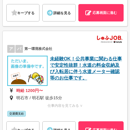
応募画面に進む
キープする
詳細を見る
ア
パ
第一環境株式会社
未経験OK！公共事業に関わる仕事
で安定性抜群！水道の料金収納及
び入転居に伴う水道メーター確認
等のお仕事です。
時給 1200円〜
明石市 / 明石駅 徒歩15分
仕事内容を見てみる ∨
交通費支給