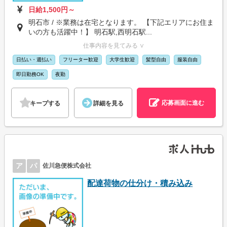
日給1,500円～
明石市 / ※業務は在宅となります。 【下記エリアにお住ま
いの方も活躍中！】 明石駅,西明石駅...
仕事内容を見てみる ∨
日払い・週払い
フリーター歓迎
大学生歓迎
髪型自由
服装自由
即日勤務OK
夜勤
応募画面に進む
キープする
詳細を見る
ア
パ
佐川急便株式会社
配達荷物の仕分け・積み込み