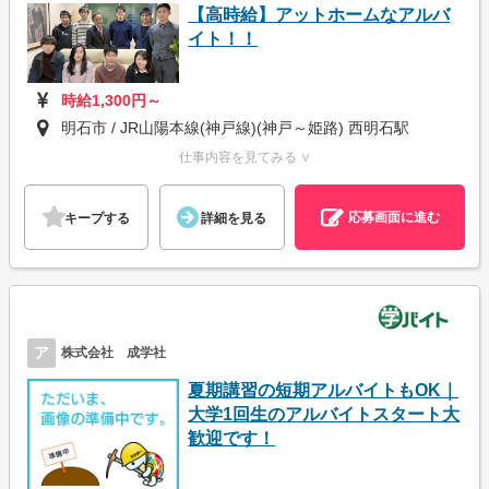
【高時給】アットホームなアルバ
イト！！
時給1,300円～
明石市 / JR山陽本線(神戸線)(神戸～姫路) 西明石駅
仕事内容を見てみる ∨
応募画面に進む
キープする
詳細を見る
ア
株式会社 成学社
夏期講習の短期アルバイトもOK｜
大学1回生のアルバイトスタート大
歓迎です！