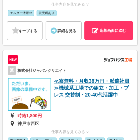
仕事内容を見てみる ∨
エルダー活躍中
託児所あり
応募画面に進む
キープする
詳細を見る
NEW
派
株式会社ジャパンクリエイト
≪寮無料・月収38万円・派遣社員
≫機械系工場での組立・加工・プ
レス 交替制・20-40代活躍中
時給1,800円
神戸市西区
仕事内容を見てみる ∨