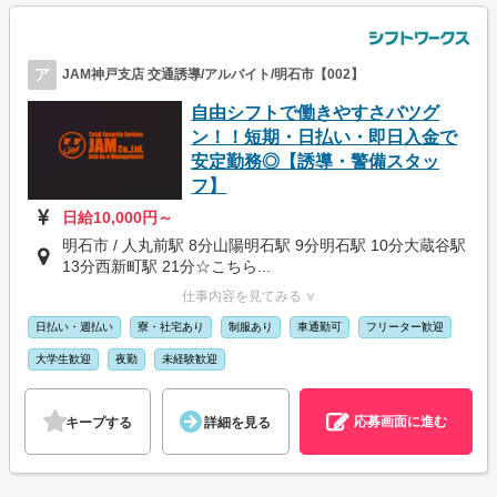
ア
JAM神戸支店 交通誘導/アルバイト/明石市【002】
自由シフトで働きやすさバツグ
ン！！短期・日払い・即日入金で
安定勤務◎【誘導・警備スタッ
フ】
日給10,000円～
明石市 / 人丸前駅 8分山陽明石駅 9分明石駅 10分大蔵谷駅
13分西新町駅 21分☆こちら...
仕事内容を見てみる ∨
日払い・週払い
寮・社宅あり
制服あり
車通勤可
フリーター歓迎
大学生歓迎
夜勤
未経験歓迎
応募画面に進む
キープする
詳細を見る