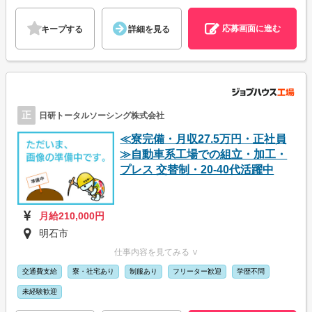
応募画面に進む
キープする
詳細を見る
正
日研トータルソーシング株式会社
≪寮完備・月収27.5万円・正社員
≫自動車系工場での組立・加工・
プレス 交替制・20-40代活躍中
月給210,000円
明石市
仕事内容を見てみる ∨
交通費支給
寮・社宅あり
制服あり
フリーター歓迎
学歴不問
未経験歓迎