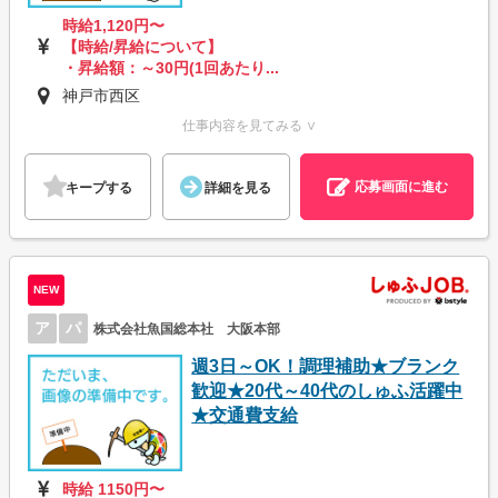
時給1,120円〜
【時給/昇給について】
・昇給額：～30円(1回あたり...
神戸市西区
仕事内容を見てみる ∨
応募画面に進む
キープする
詳細を見る
NEW
ア
パ
株式会社魚国総本社 大阪本部
週3日～OK！調理補助★ブランク
歓迎★20代～40代のしゅふ活躍中
★交通費支給
時給 1150円〜