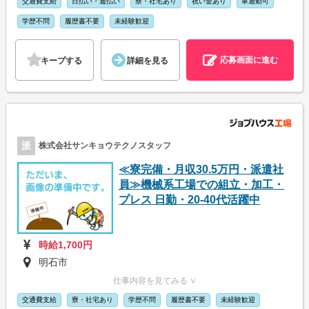
交通費支給
日払い・週払い
寮・社宅あり
祝い金あり
車通勤可
学歴不問
履歴書不要
未経験歓迎
応募画面に進む
キープする
詳細を見る
派
株式会社サンキョウテクノスタッフ
≪寮完備・月収30.5万円・派遣社
員≫機械系工場での組立・加工・
プレス 日勤・20-40代活躍中
時給1,700円
明石市
仕事内容を見てみる ∨
交通費支給
寮・社宅あり
学歴不問
履歴書不要
未経験歓迎