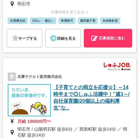
明石市
仕事内容を見てみる ∨
交通費支給
日払い・週払い
車通勤可
履歴書不要
未経験歓迎
応募画面に進む
キープする
詳細を見る
委
兵庫ヤクルト販売株式会社
【子育てとの両立を応援☆】～14
時半まで◎しゅふ活躍中！”週3～/
自社保育園/20個以上の福利厚
生”な...
月給 100000円〜
明石市 / 山陽明石駅 徒歩6分 ／ 西新町駅 徒歩14分 ／ 明
石駅 徒歩14分