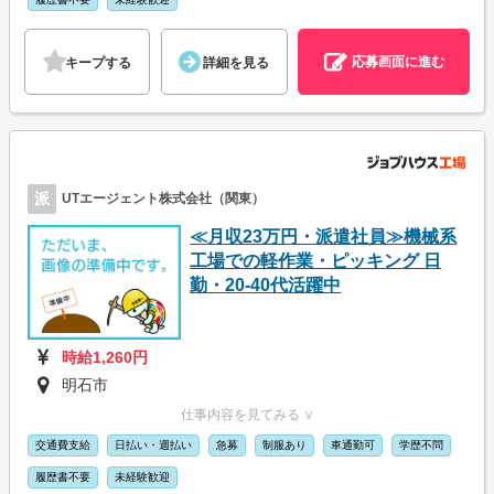
応募画面に進む
キープする
詳細を見る
派
UTエージェント株式会社（関東）
≪月収23万円・派遣社員≫機械系
工場での軽作業・ピッキング 日
勤・20-40代活躍中
時給1,260円
明石市
仕事内容を見てみる ∨
交通費支給
日払い・週払い
急募
制服あり
車通勤可
学歴不問
履歴書不要
未経験歓迎