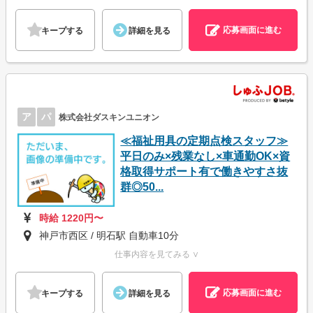
応募画面に進む
キープする
詳細を見る
ア
パ
株式会社ダスキンユニオン
≪福祉用具の定期点検スタッフ≫
平日のみ×残業なし×車通勤OK×資
格取得サポート有で働きやすさ抜
群◎50...
時給 1220円〜
神戸市西区 / 明石駅 自動車10分
仕事内容を見てみる ∨
応募画面に進む
キープする
詳細を見る