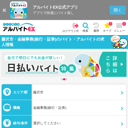
アルバイトEX公式アプリ
開く
アプリで快適にバイト探し
0
0
検索
履歴
キープ
メニュー
ログアウト中
藤沢市・金融事務(銀行・証券)のバイト・アルバイトの求
人情報
エリア/駅
藤沢市
職種
金融事務(銀行・証券)
給与/条件
選択してください