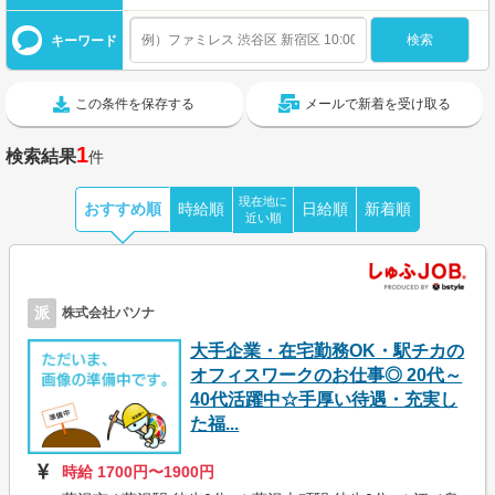
キーワード
この条件を保存する
メールで新着を受け取る
1
検索結果
件
現在地に
おすすめ順
時給順
日給順
新着順
近い順
派
株式会社パソナ
大手企業・在宅勤務OK・駅チカの
オフィスワークのお仕事◎ 20代～
40代活躍中☆手厚い待遇・充実し
た福...
時給 1700円〜1900円