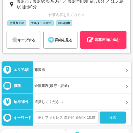
藤沢市 / 藤沢駅 徒歩0分 ／ 藤沢本町駅 徒歩0分 ／ 江ノ島
駅 徒歩0分
仕事内容を見てみる ∨
交通費支給
エルダー活躍中
服装自由
応募画面に進む
キープする
詳細を見る
エリア/駅
藤沢市
職種
金融事務(銀行・証券)
給与/条件
選択してください
キーワード