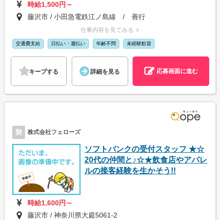
時給1,500円～
藤沢市 / 小田急電鉄江ノ島線 / 善行
仕事内容を見てみる ∨
交通費支給
日払い・週払い
年齢不問
未経験歓迎
応募画面に進む
キープする
詳細を見る
契
株式会社フェローズ
ソフトバンクの受付スタッフ ★☆
20代の仲間と♪☆★飲食店やアパレ
ルの接客経験を生かそう!!
時給1,600円～
藤沢市 / 神奈川県大庭5061-2