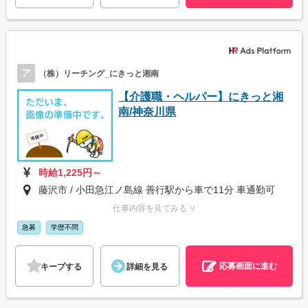
ア
（株）リーチング_にきっと湘南
【介護職・ヘルパー】にきっと湘
南/神奈川県
時給1,225円～
藤沢市 / 小田急江ノ島線 善行駅から車で11分 車通勤可
仕事内容を見てみる ∨
急募
学歴不問
応募画面に進む
キープする
詳細を見る