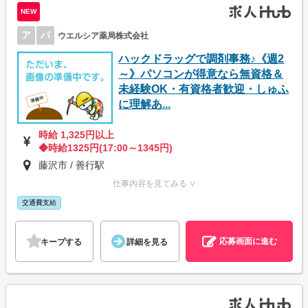
NEW
ア
パ
ウエルシア薬局株式会社
ハックドラッグで調剤事務♪《週2
～》パソコンが得意なら無資格＆
未経験OK・有資格者歓迎・しゅふ
に理解あ...
時給 1,325円以上
◆時給1325円(17:00～1345円)
藤沢市 / 善行駅
仕事内容を見てみる ∨
交通費支給
応募画面に進む
キープする
詳細を見る