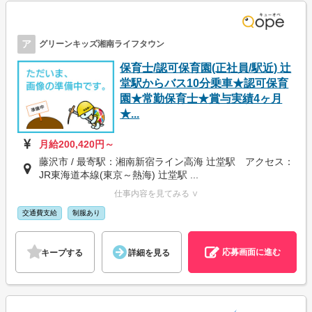
ア
グリーンキッズ湘南ライフタウン
保育士/認可保育園(正社員/駅近) 辻
堂駅からバス10分乗車★認可保育
園★常勤保育士★賞与実績4ヶ月
★...
月給200,420円～
藤沢市 / 最寄駅：湘南新宿ライン高海 辻堂駅 アクセス：
JR東海道本線(東京～熱海) 辻堂駅 ...
仕事内容を見てみる ∨
交通費支給
制服あり
応募画面に進む
キープする
詳細を見る