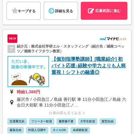
応募画面に進む
キープする
詳細を見る
NEW
紹介元：株式会社学研エル・スタッフィング（紹介先：城南コベッ
ア
ツ／湘南ライフタウン教室）
【個別指導塾講師】[職業紹介] 初
バイト応援♪経験や学力よりも人柄
重視！シフトの融通◎
時給1,388円
藤沢市 / 小田急江ノ島線 善行駅 車 11分小田急江ノ島線 六
会日大前駅 車 11分小田急江ノ...
仕事内容を見てみる ∨
交通費支給
フリーター歓迎
履歴書不要
大学生歓迎
髪型自由
服装自由
外国人活躍中
ネイルOK
未経験歓迎