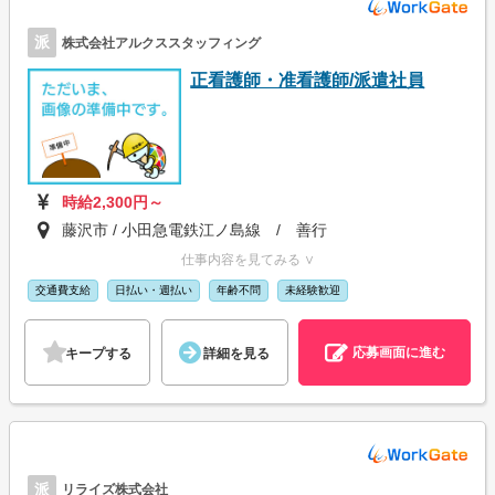
派
株式会社アルクススタッフィング
正看護師・准看護師/派遣社員
時給2,300円～
藤沢市 / 小田急電鉄江ノ島線 / 善行
仕事内容を見てみる ∨
交通費支給
日払い・週払い
年齢不問
未経験歓迎
応募画面に進む
キープする
詳細を見る
派
リライズ株式会社