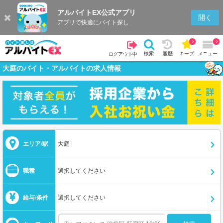
アルバイトEX公式アプリ
開く
アプリで快適にバイト探し
0
0
検索
履歴
キープ
メニュー
ログアウト中
大庭のバイト・アルバイトの求人情報
エリア/駅
大庭
職種
選択してください
給与/条件
選択してください