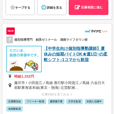
応募画面に進む
キープする
詳細を見る
NEW
ア
個別指導専門 創英ゼミナール 湘南ライフタウン校
【中学生向け個別指導塾講師】夏
休みの短期バイトOK★週1日~の柔
軟シフト♪1コマから歓迎
時給1,332円
藤沢市 / 小田急江ノ島線 善行駅小田急江ノ島線 六会日大
前駅東海道本線(東京－熱海) 辻堂駅湘...
仕事内容を見てみる ∨
交通費支給
フリーター歓迎
履歴書不要
大学生歓迎
外国人活躍中
未経験歓迎