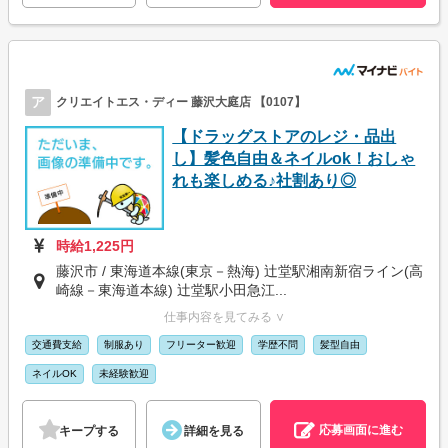
ア
クリエイトエス・ディー 藤沢大庭店 【0107】
【ドラッグストアのレジ・品出
し】髪色自由＆ネイルok！おしゃ
れも楽しめる♪社割あり◎
時給1,225円
藤沢市 / 東海道本線(東京－熱海) 辻堂駅湘南新宿ライン(高
崎線－東海道本線) 辻堂駅小田急江...
仕事内容を見てみる ∨
交通費支給
制服あり
フリーター歓迎
学歴不問
髪型自由
ネイルOK
未経験歓迎
応募画面に進む
キープする
詳細を見る