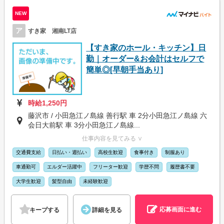
NEW
ア
すき家 湘南LT店
【すき家のホール・キッチン】日
勤｜オーダー&お会計はセルフで
簡単◎[早朝手当あり]
時給1,250円
藤沢市 / 小田急江ノ島線 善行駅 車 2分小田急江ノ島線 六
会日大前駅 車 3分小田急江ノ島線...
仕事内容を見てみる ∨
交通費支給
日払い・週払い
高校生歓迎
食事付き
制服あり
車通勤可
エルダー活躍中
フリーター歓迎
学歴不問
履歴書不要
大学生歓迎
髪型自由
未経験歓迎
応募画面に進む
キープする
詳細を見る