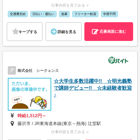
仕事内容を見てみる ∨
交通費支給
日払い・週払い
急募
フリーター歓迎
学歴不問
応募画面に進む
キープする
詳細を見る
ア
株式会社 シークェンス
☆大学生多数活躍中!! ☆明光義塾
で講師デビュー!! ☆未経験者歓迎
♪
時給1,512円～
藤沢市 / JR東海道本線(東京～熱海) 辻堂駅
仕事内容を見てみる ∨