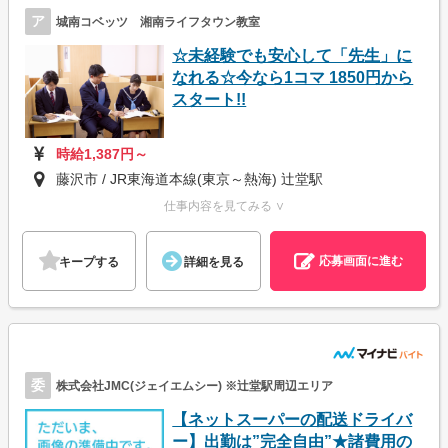
ア
城南コベッツ 湘南ライフタウン教室
☆未経験でも安心して「先生」に
なれる☆今なら1コマ 1850円から
スタート!!
時給1,387円～
藤沢市 / JR東海道本線(東京～熱海) 辻堂駅
仕事内容を見てみる ∨
応募画面に進む
キープする
詳細を見る
委
株式会社JMC(ジェイエムシー) ※辻堂駅周辺エリア
【ネットスーパーの配送ドライバ
ー】出勤は”完全自由”★諸費用の