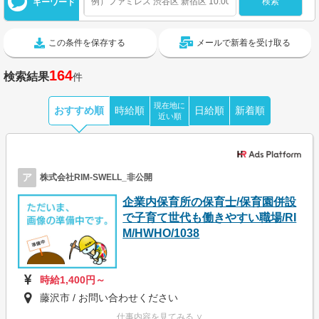
キーワード
この条件を保存する
メールで新着を受け取る
164
検索結果
件
現在地に
おすすめ順
時給順
日給順
新着順
近い順
ア
株式会社RIM-SWELL_非公開
企業内保育所の保育士/保育園併設
で子育て世代も働きやすい職場/RI
M/HWHO/1038
時給1,400円～
藤沢市 / お問い合わせください
仕事内容を見てみる ∨