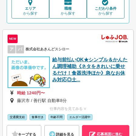
エリア
職種
こだわり条件
から探す
から探す
から探す
NEW
ア
パ
株式会社あきんどスシロー
給与前払いOK★シンプル＆かんた
ん調理補助《ネタをきれいに乗せ
るだけ！食器洗浄ほか》急なお休
み対応◎土...
時給 1240円〜
藤沢市 / 善行駅 自動車8分
仕事内容を見てみる ∨
交通費支給
食事付き
年齢不問
エルダー活躍中
応募画面に進む
キープする
詳細を見る