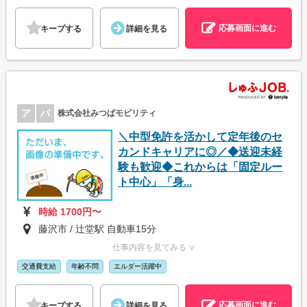
応募画面に進む
キープする
詳細を見る
ア
パ
株式会社みつばモビリティ
＼中型免許を活かして定年後のセ
カンドキャリアに◎／◆送迎未経
験も歓迎◆これからは「固定ルー
ト中心」「身...
時給 1700円〜
藤沢市 / 辻堂駅 自動車15分
仕事内容を見てみる ∨
交通費支給
年齢不問
エルダー活躍中
応募画面に進む
キープする
詳細を見る