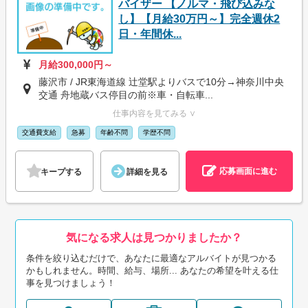
バイザー 【ノルマ・飛び込みな
し】【月給30万円～】完全週休2
日・年間休...
月給300,000円～
藤沢市 / JR東海道線 辻堂駅よりバスで10分→神奈川中央
交通 舟地蔵バス停目の前※車・自転車...
仕事内容を見てみる ∨
交通費支給
急募
年齢不問
学歴不問
応募画面に進む
キープする
詳細を見る
気になる求人は見つかりましたか？
条件を絞り込むだけで、あなたに最適なアルバイトが見つかる
かもしれません。時間、給与、場所... あなたの希望を叶える仕
事を見つけましょう！