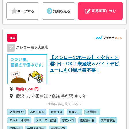
応募画面に進む
キープする
詳細を見る
NEW
ア
スシロー 藤沢大庭店
【スシローのホール】＜夕方～＞
週2日～OK！未経験＆バイトデビ
ューにも◎履歴書不要！
時給1,240円
藤沢市 / 小田急江ノ島線 善行駅 車 8分
仕事内容を見てみる ∨
交通費支給
高校生歓迎
食事付き
制服あり
車通勤可
エルダー活躍中
フリーター歓迎
学歴不問
履歴書不要
大学生歓迎
髪型自由
外国人活躍中
未経験歓迎