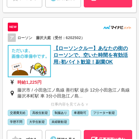
NEW
ア
ローソン 藤沢大庭（受付：6202502）
【ローソンクルー】あなたの街の
ローソンで、空いた時間を有効活
用♪初バイト歓迎！副業OK
時給1,225円
藤沢市 / 小田急江ノ島線 善行駅 徒歩 12分小田急江ノ島線
藤沢本町駅 車 3分小田急江ノ島...
仕事内容を見てみる ∨
交通費支給
高校生歓迎
制服あり
車通勤可
フリーター歓迎
学歴不問
大学生歓迎
未経験歓迎