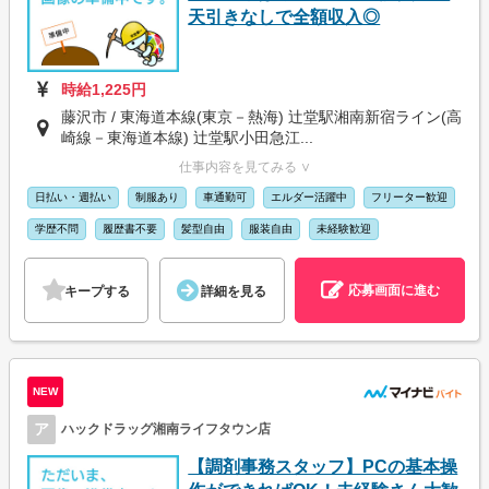
天引きなしで全額収入◎
時給1,225円
藤沢市 / 東海道本線(東京－熱海) 辻堂駅湘南新宿ライン(高
崎線－東海道本線) 辻堂駅小田急江...
仕事内容を見てみる ∨
日払い・週払い
制服あり
車通勤可
エルダー活躍中
フリーター歓迎
学歴不問
履歴書不要
髪型自由
服装自由
未経験歓迎
応募画面に進む
キープする
詳細を見る
NEW
ア
ハックドラッグ湘南ライフタウン店
【調剤事務スタッフ】PCの基本操