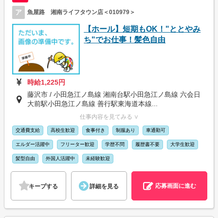
ア
魚屋路 湘南ライフタウン店＜010979＞
【ホール】短期もOK！"ととやみ
ち"でお仕事！髪色自由
時給1,225円
藤沢市 / 小田急江ノ島線 湘南台駅小田急江ノ島線 六会日
大前駅小田急江ノ島線 善行駅東海道本線...
仕事内容を見てみる ∨
交通費支給
高校生歓迎
食事付き
制服あり
車通勤可
エルダー活躍中
フリーター歓迎
学歴不問
履歴書不要
大学生歓迎
髪型自由
外国人活躍中
未経験歓迎
応募画面に進む
キープする
詳細を見る