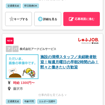
交通費支給
即日勤務OK
応募画面に進む
キープする
詳細を見る
NEW
ア
パ
株式会社アークビルサービス
施設の清掃スタッフ／未経験者歓
迎！毎週月曜日の早朝2時間のみ！
黙々と働きたい方歓迎
時給 1300円〜
藤沢市
仕事内容を見てみる ∨
交通費支給
年齢不問
エルダー活躍中