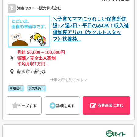
委
湘南ヤクルト販売株式会社
＼子育てママにうれしい保育所併
設♪／週3日～平日のみOK！収入補
償制度アリの《ヤクルトスタッ
フ》扶養枠...
月給 50,000～100,000円
報酬／完全出来高制
平均月収7万円...
藤沢市 / 善行駅
仕事内容を見てみる ∨
車通勤可
託児所あり
応募画面に進む
キープする
詳細を見る