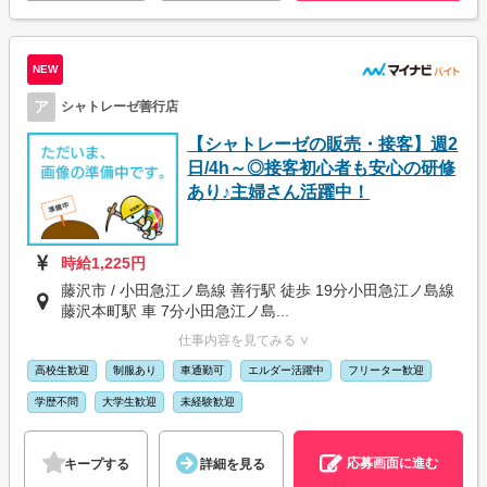
NEW
ア
シャトレーゼ善行店
【シャトレーゼの販売・接客】週2
日/4h～◎接客初心者も安心の研修
あり♪主婦さん活躍中！
時給1,225円
藤沢市 / 小田急江ノ島線 善行駅 徒歩 19分小田急江ノ島線
藤沢本町駅 車 7分小田急江ノ島...
仕事内容を見てみる ∨
高校生歓迎
制服あり
車通勤可
エルダー活躍中
フリーター歓迎
学歴不問
大学生歓迎
未経験歓迎
応募画面に進む
キープする
詳細を見る