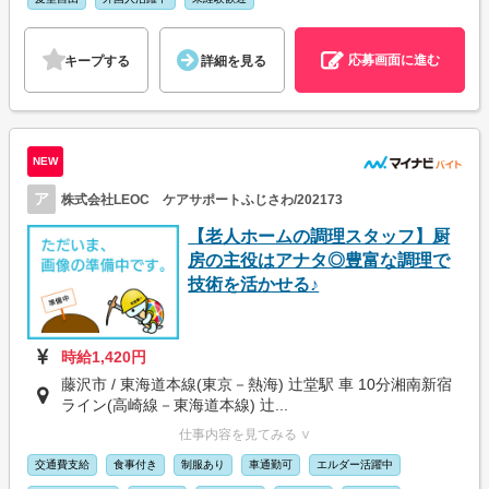
応募画面に進む
キープする
詳細を見る
NEW
ア
株式会社LEOC ケアサポートふじさわ/202173
【老人ホームの調理スタッフ】厨
房の主役はアナタ◎豊富な調理で
技術を活かせる♪
時給1,420円
藤沢市 / 東海道本線(東京－熱海) 辻堂駅 車 10分湘南新宿
ライン(高崎線－東海道本線) 辻...
仕事内容を見てみる ∨
交通費支給
食事付き
制服あり
車通勤可
エルダー活躍中