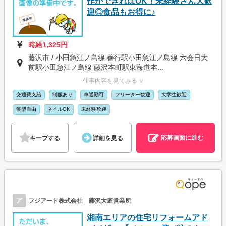
作ができればOK！未経験さん大歓
迎◎食品もお得に♪
時給1,325円
藤沢市 / 小田急江ノ島線 善行駅小田急江ノ島線 六会日大
前駅小田急江ノ島線 藤沢本町駅東海道本...
仕事内容を見てみる ∨
交通費支給
制服あり
車通勤可
フリーター歓迎
大学生歓迎
髪型自由
ネイルOK
未経験歓迎
応募画面に進む
キープする
詳細を見る
ア
フジアート株式会社 藤沢大庭営業所
湘南エリアの住宅リフォームアド