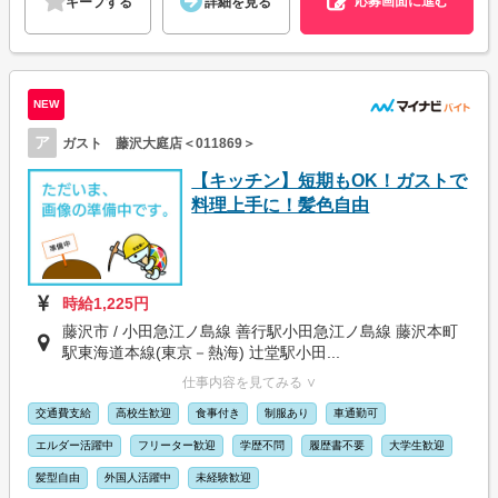
応募画面に進む
キープする
詳細を見る
NEW
ア
ガスト 藤沢大庭店＜011869＞
【キッチン】短期もOK！ガストで
料理上手に！髪色自由
時給1,225円
藤沢市 / 小田急江ノ島線 善行駅小田急江ノ島線 藤沢本町
駅東海道本線(東京－熱海) 辻堂駅小田...
仕事内容を見てみる ∨
交通費支給
高校生歓迎
食事付き
制服あり
車通勤可
エルダー活躍中
フリーター歓迎
学歴不問
履歴書不要
大学生歓迎
髪型自由
外国人活躍中
未経験歓迎