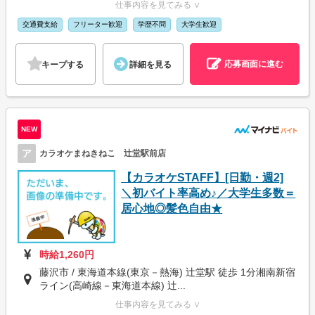
仕事内容を見てみる ∨
交通費支給
フリーター歓迎
学歴不問
大学生歓迎
応募画面に進む
キープする
詳細を見る
NEW
ア
カラオケまねきねこ 辻堂駅前店
【カラオケSTAFF】[日勤・週2]
＼初バイト率高め♪／大学生多数＝
居心地◎髪色自由★
時給1,260円
藤沢市 / 東海道本線(東京－熱海) 辻堂駅 徒歩 1分湘南新宿
ライン(高崎線－東海道本線) 辻...
仕事内容を見てみる ∨