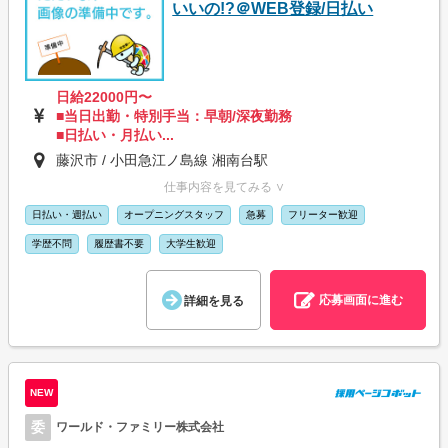
いいの!?＠WEB登録/日払い
日給22000円〜
■当日出勤・特別手当：早朝/深夜勤務
■日払い・月払い...
藤沢市 / 小田急江ノ島線 湘南台駅
仕事内容を見てみる ∨
日払い・週払い
オープニングスタッフ
急募
フリーター歓迎
学歴不問
履歴書不要
大学生歓迎
応募画面に進む
詳細を見る
NEW
委
ワールド・ファミリー株式会社