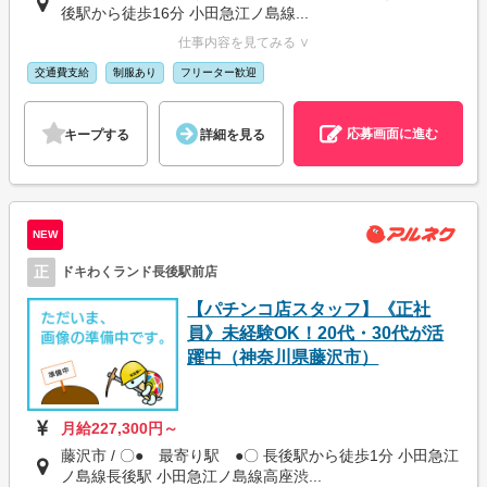
後駅から徒歩16分 小田急江ノ島線...
仕事内容を見てみる ∨
交通費支給
制服あり
フリーター歓迎
応募画面に進む
キープする
詳細を見る
NEW
正
ドキわくランド長後駅前店
【パチンコ店スタッフ】《正社
員》未経験OK！20代・30代が活
躍中（神奈川県藤沢市）
月給227,300円～
藤沢市 / 〇● 最寄り駅 ●〇 長後駅から徒歩1分 小田急江
ノ島線長後駅 小田急江ノ島線高座渋...