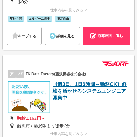
歩0分
仕事内容を見てみる ∨
年齢不問
エルダー活躍中
服装自由
応募画面に進む
キープする
詳細を見る
ア
パ
FK Data Factory(藤沢機器株式会社)
《週3日、1日6時間～勤務OK》経
験を活かせるシステムエンジニア
募集中!
時給1,162円～
藤沢市 / 藤沢駅より徒歩7分
仕事内容を見てみる ∨