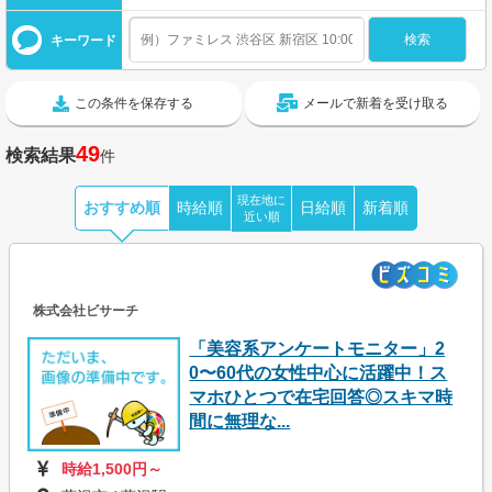
キーワード
この条件を保存する
メールで新着を受け取る
49
検索結果
件
現在地に
おすすめ順
時給順
日給順
新着順
近い順
株式会社ビサーチ
「美容系アンケートモニター」2
0〜60代の女性中心に活躍中！ス
マホひとつで在宅回答◎スキマ時
間に無理な...
時給1,500円～