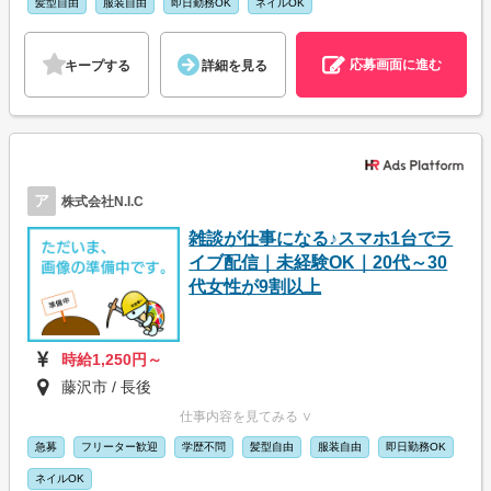
髪型自由
服装自由
即日勤務OK
ネイルOK
応募画面に進む
キープする
詳細を見る
ア
株式会社N.I.C
雑談が仕事になる♪スマホ1台でラ
イブ配信｜未経験OK｜20代～30
代女性が9割以上
時給1,250円～
藤沢市 / 長後
仕事内容を見てみる ∨
急募
フリーター歓迎
学歴不問
髪型自由
服装自由
即日勤務OK
ネイルOK