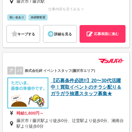
藤沢市 / 藤沢駅
仕事内容を見てみる ∨
祝い金あり
未経験歓迎
応募画面に進む
キープする
詳細を見る
ア
パ
株式会社絆 イベントスタッフ(藤沢市エリア)
【応募条件必読!!】20〜30代活躍
中！買取イベントのチラシ配り＆
ガラガラ抽選スタッフ募集★
時給1,800円～
藤沢市 / 藤沢駅より徒歩0分、辻堂駅より徒歩0分、湘南台
駅より徒歩0分