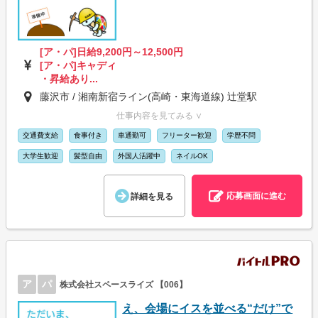
[ア・パ]日給9,200円～12,500円
[ア・パ]キャディ
・昇給あり...
藤沢市 / 湘南新宿ライン(高崎・東海道線) 辻堂駅
仕事内容を見てみる ∨
交通費支給
食事付き
車通勤可
フリーター歓迎
学歴不問
大学生歓迎
髪型自由
外国人活躍中
ネイルOK
応募画面に進む
詳細を見る
ア
パ
株式会社スペースライズ 【006】
え、会場にイスを並べる“だけ”で