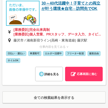
30～40代活躍中！子育てとの両立
が叶う環境★自宅⇔訪問先でOK
[業務委託]完全出来高制
[業務委託]個人営業、PRスタッフ、データ入力、タイピ...
藤沢市 / 湘南新宿ライン(高崎・東海道線) 藤沢駅
仕事内容を見てみる ∨
日払い・週払い
車通勤可
エルダー活躍中
フリーター歓迎
服装自由
ネイルOK
応募画面に進む
詳細を見る
全ての検索結果を表示する