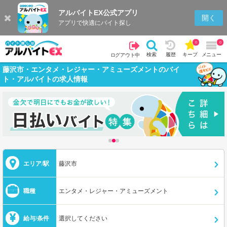
アルバイトEX公式アプリ
開く
アプリで快適にバイト探し
0
0
検索
履歴
キープ
メニュー
ログアウト中
藤沢市・エンタメ・レジャー・アミューズメントのバイ
ト・アルバイトの求人情報
エリア/駅
藤沢市
職種
エンタメ・レジャー・アミューズメント
給与/条件
選択してください