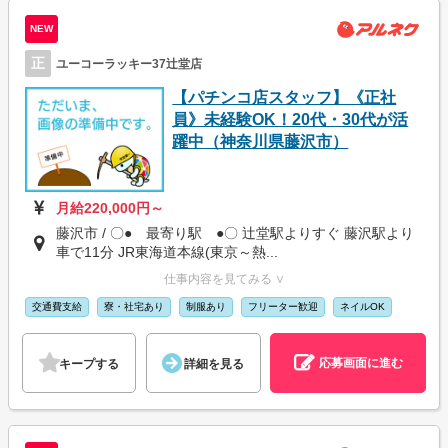
NEW
正
ユーコーラッキー37辻堂店
【パチンコ店スタッフ】《正社
員》未経験OK！20代・30代が活
躍中（神奈川県藤沢市）
月給220,000円～
藤沢市 / 〇● 最寄り駅 ●〇 辻堂駅よりすぐ 藤沢駅より
車で11分 JR東海道本線(東京～熱...
仕事内容を見てみる ∨
交通費支給
寮・社宅あり
制服あり
フリーター歓迎
ネイルOK
応募画面に進む
キープする
詳細を見る