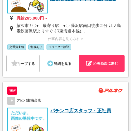
月給265,000円～
藤沢市 / 〇● 最寄り駅 ●〇 藤沢駅南口徒歩２分 江ノ島
電鉄藤沢駅よりすぐ JR東海道本線(...
仕事内容を見てみる ∨
交通費支給
制服あり
フリーター歓迎
応募画面に進む
キープする
詳細を見る
NEW
正
アビバ湘南台店
パチンコ店スタッフ・正社員