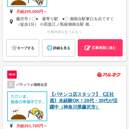
月給255,000円～
藤沢市 / 〇● 最寄り駅 ●〇 湘南台駅東口を出てすぐ
（徒歩1分） 小田急江ノ島線湘南台駅 相...
仕事内容を見てみる ∨
応募画面に進む
キープする
詳細を見る
NEW
正
パラッツォ湘南台店
【パチンコ店スタッフ】《正社
員》未経験OK！20代・30代が活
躍中（神奈川県藤沢市）
月給261,700円～