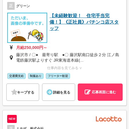
正
グリーン
【未経験歓迎！ 住宅手当完
備！】《正社員》パチンコ店スタ
ッフ
月給250,000円～
藤沢市 / 〇● 最寄り駅 ●〇 藤沢駅南口徒歩２分 江ノ島
電鉄藤沢駅よりすぐ JR東海道本線(...
仕事内容を見てみる ∨
交通費支給
制服あり
フリーター歓迎
応募画面に進む
キープする
詳細を見る
NEW
正
ミモザ 株式会社