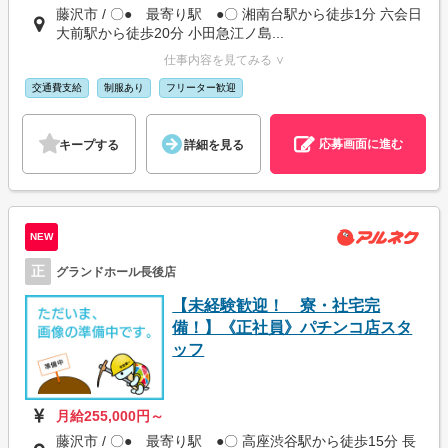
藤沢市 / 〇● 最寄り駅 ●〇 湘南台駅から徒歩1分 六会日
大前駅から徒歩20分 小田急江ノ島...
仕事内容を見てみる ∨
交通費支給
制服あり
フリーター歓迎
応募画面に進む
キープする
詳細を見る
NEW
正
グランドホール長後店
【未経験歓迎！ 寮・社宅完
備！】《正社員》パチンコ店スタ
ッフ
月給255,000円～
藤沢市 / 〇● 最寄り駅 ●〇 高座渋谷駅から徒歩15分 長