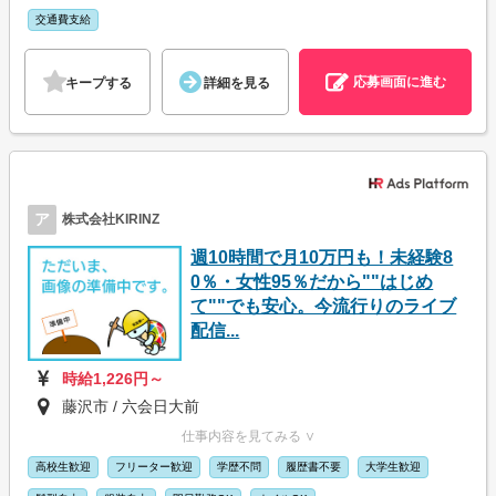
交通費支給
応募画面に進む
キープする
詳細を見る
ア
株式会社KIRINZ
週10時間で月10万円も！未経験8
0％・女性95％だから""はじめ
て""でも安心。今流行りのライブ
配信...
時給1,226円～
藤沢市 / 六会日大前
仕事内容を見てみる ∨
高校生歓迎
フリーター歓迎
学歴不問
履歴書不要
大学生歓迎