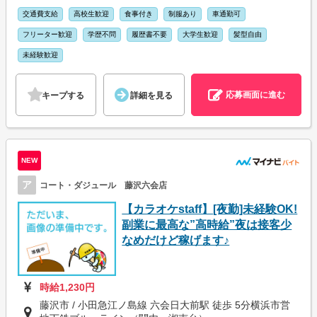
交通費支給
高校生歓迎
食事付き
制服あり
車通勤可
フリーター歓迎
学歴不問
履歴書不要
大学生歓迎
髪型自由
未経験歓迎
応募画面に進む
キープする
詳細を見る
NEW
ア
コート・ダジュール 藤沢六会店
【カラオケstaff】[夜勤]未経験OK!
副業に最高な”高時給”夜は接客少
なめだけど稼げます♪
時給1,230円
藤沢市 / 小田急江ノ島線 六会日大前駅 徒歩 5分横浜市営