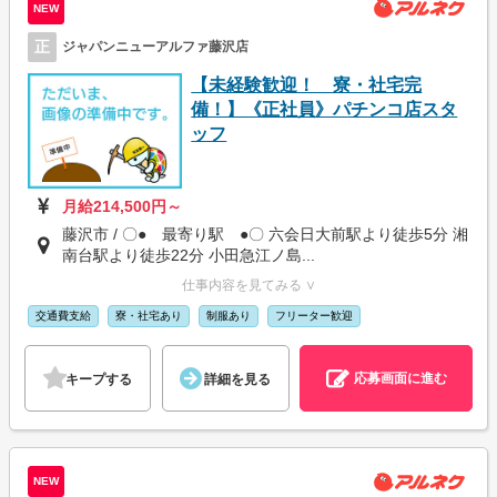
NEW
正
ジャパンニューアルファ藤沢店
【未経験歓迎！ 寮・社宅完
備！】《正社員》パチンコ店スタ
ッフ
月給214,500円～
藤沢市 / 〇● 最寄り駅 ●〇 六会日大前駅より徒歩5分 湘
南台駅より徒歩22分 小田急江ノ島...
仕事内容を見てみる ∨
交通費支給
寮・社宅あり
制服あり
フリーター歓迎
応募画面に進む
キープする
詳細を見る
NEW