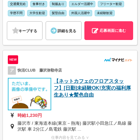
交通費支給
食事付き
制服あり
エルダー活躍中
フリーター歓迎
学歴不問
大学生歓迎
髪型自由
外国人活躍中
未経験歓迎
応募画面に進む
キープする
詳細を見る
NEW
ア
快活CLUB 藤沢弥勒寺店
【ネットカフェのフロアスタッ
フ】[日勤]未経験OK!充実の福利厚
生あり★髪色自由
時給1,230円
藤沢市 / 東海道本線(東京－熱海) 藤沢駅小田急江ノ島線 藤
沢駅 車 2分江ノ島電鉄 藤沢駅 ...
仕事内容を見てみる ∨