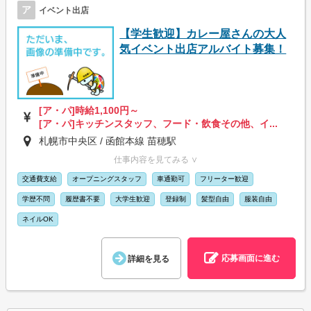
ア
イベント出店
【学生歓迎】カレー屋さんの大人
気イベント出店アルバイト募集！
[ア・パ]時給1,100円～
[ア・パ]キッチンスタッフ、フード・飲食その他、イ...
札幌市中央区 / 函館本線 苗穂駅
仕事内容を見てみる ∨
交通費支給
オープニングスタッフ
車通勤可
フリーター歓迎
学歴不問
履歴書不要
大学生歓迎
登録制
髪型自由
服装自由
ネイルOK
応募画面に進む
詳細を見る