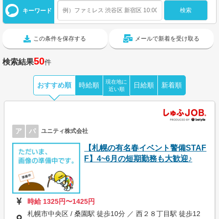
キーワード
この条件を保存する
メールで新着を受け取る
50
検索結果
件
現在地に
おすすめ順
時給順
日給順
新着順
近い順
ア
パ
ユニティ株式会社
【札幌の有名春イベント警備STAF
F】4~6月の短期勤務も大歓迎♪
時給 1325円〜1425円
札幌市中央区 / 桑園駅 徒歩10分 ／ 西２８丁目駅 徒歩12