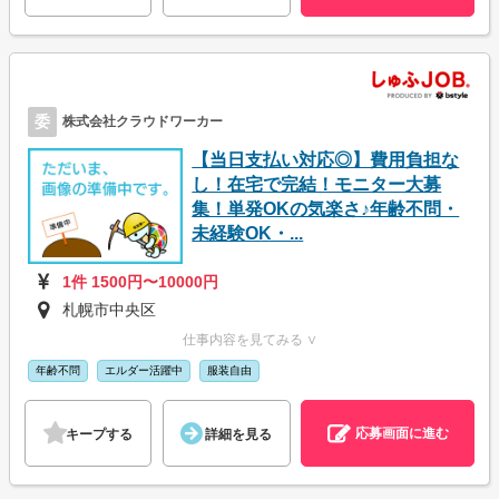
委
株式会社クラウドワーカー
【当日支払い対応◎】費用負担な
し！在宅で完結！モニター大募
集！単発OKの気楽さ♪年齢不問・
未経験OK・...
1件 1500円〜10000円
札幌市中央区
仕事内容を見てみる ∨
年齢不問
エルダー活躍中
服装自由
応募画面に進む
キープする
詳細を見る