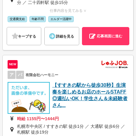
分 ／ 二十四軒駅 徒歩15分
仕事内容を見てみる ∨
交通費支給
年齢不問
エルダー活躍中
応募画面に進む
キープする
詳細を見る
NEW
ア
パ
有限会社ハーモニー
【すすきの駅から徒歩30秒】生演
奏を楽しめるお店のホールSTAFF
◎週払いOK！学生さん＆未経験者
さん...
時給 1155円〜1444円
札幌市中央区 / すすきの駅 徒歩1分 ／ 大通駅 徒歩6分 ／
札幌駅 徒歩19分