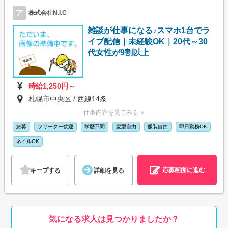
ア
株式会社N.I.C
雑談が仕事になる♪スマホ1台でラ
イブ配信｜未経験OK｜20代～30
代女性が9割以上
時給1,250円～
札幌市中央区 / 西線14条
仕事内容を見てみる ∨
急募
フリーター歓迎
学歴不問
髪型自由
服装自由
即日勤務OK
ネイルOK
応募画面に進む
キープする
詳細を見る
気になる求人は見つかりましたか？