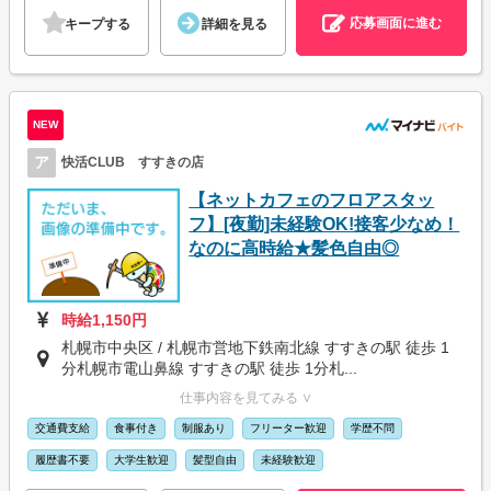
応募画面に進む
キープする
詳細を見る
NEW
ア
快活CLUB すすきの店
【ネットカフェのフロアスタッ
フ】[夜勤]未経験OK!接客少なめ！
なのに高時給★髪色自由◎
時給1,150円
札幌市中央区 / 札幌市営地下鉄南北線 すすきの駅 徒歩 1
分札幌市電山鼻線 すすきの駅 徒歩 1分札...
仕事内容を見てみる ∨
交通費支給
食事付き
制服あり
フリーター歓迎
学歴不問
履歴書不要
大学生歓迎
髪型自由
未経験歓迎