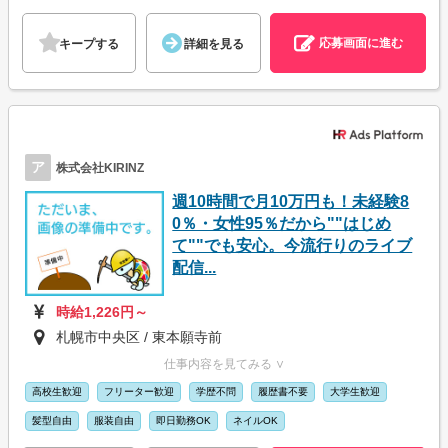
応募画面に進む
キープする
詳細を見る
ア
株式会社KIRINZ
週10時間で月10万円も！未経験8
0％・女性95％だから""はじめ
て""でも安心。今流行りのライブ
配信...
時給1,226円～
札幌市中央区 / 東本願寺前
仕事内容を見てみる ∨
高校生歓迎
フリーター歓迎
学歴不問
履歴書不要
大学生歓迎
髪型自由
服装自由
即日勤務OK
ネイルOK