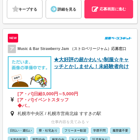
応募画面に進む
キープする
詳細を見る
NEW
ア
Music & Bar Strawberry Jam （ストロベリージャム）応募窓口
★大好評の超かわいい制服☆キャ
ッチとかしません！未経験者向け
[ア・パ]日給3,000円～5,000円
[ア・パ]イベントスタッフ
◆バ...
札幌市中央区 / 札幌市営南北線 すすきの駅
仕事内容を見てみる ∨
日払い・週払い
寮・社宅あり
フリーター歓迎
学歴不問
履歴書不要
大学生歓迎
髪型自由
服装自由
ネイルOK
託児所あり