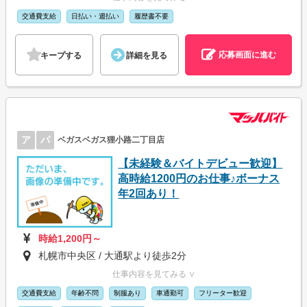
交通費支給
日払い・週払い
履歴書不要
応募画面に進む
キープする
詳細を見る
ア
パ
ベガスベガス狸小路二丁目店
【未経験＆バイトデビュー歓迎】
高時給1200円のお仕事♪ボーナス
年2回あり！
時給1,200円～
札幌市中央区 / 大通駅より徒歩2分
仕事内容を見てみる ∨
交通費支給
年齢不問
制服あり
車通勤可
フリーター歓迎