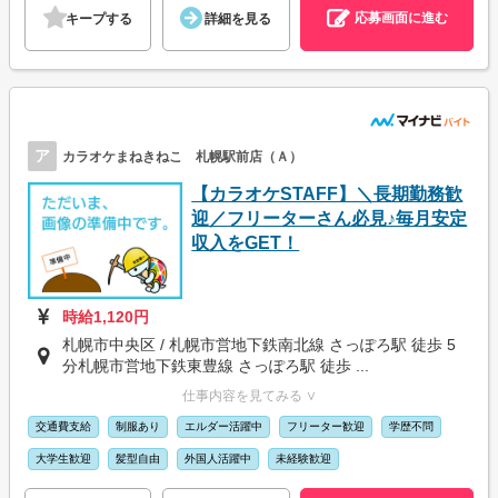
応募画面に進む
キープする
詳細を見る
ア
カラオケまねきねこ 札幌駅前店（Ａ）
【カラオケSTAFF】＼長期勤務歓
迎／フリーターさん必見♪毎月安定
収入をGET！
時給1,120円
札幌市中央区 / 札幌市営地下鉄南北線 さっぽろ駅 徒歩 5
分札幌市営地下鉄東豊線 さっぽろ駅 徒歩 ...
仕事内容を見てみる ∨
交通費支給
制服あり
エルダー活躍中
フリーター歓迎
学歴不問
大学生歓迎
髪型自由
外国人活躍中
未経験歓迎