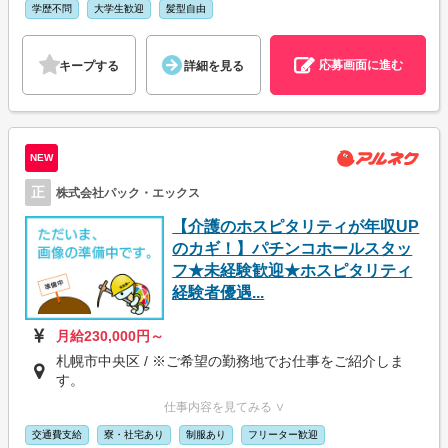
学歴不問
大学生歓迎
髪型自由
応募画面に進む
キープする
詳細を見る
NEW
正
株式会社パック・エックス
【介護のホスピタリティが年収UP
のカギ！】パチンコホールスタッ
フ★未経験歓迎★ホスピタリティ
経験者優遇...
月給230,000円～
札幌市中央区 / ※ご希望の勤務地でお仕事をご紹介しま
す。
仕事内容を見てみる ∨
交通費支給
寮・社宅あり
制服あり
フリーター歓迎