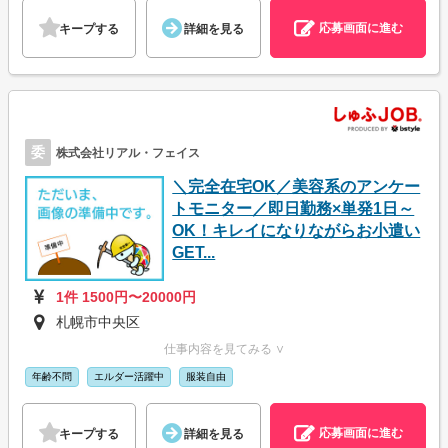
応募画面に進む
キープする
詳細を見る
委
株式会社リアル・フェイス
＼完全在宅OK／美容系のアンケー
トモニター／即日勤務×単発1日～
OK！キレイになりながらお小遣い
GET...
1件 1500円〜20000円
札幌市中央区
仕事内容を見てみる ∨
年齢不問
エルダー活躍中
服装自由
応募画面に進む
キープする
詳細を見る