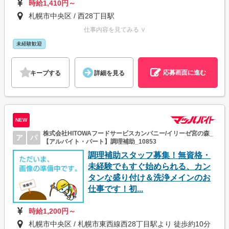
時給1,410円～
札幌市中央区 / 西28丁目駅
仕事内容を見てみる ∨
未経験歓迎
応募画面に進む
キープする
詳細を見る
NEW
株式会社HITOWAフードサービスカンパニー/イリーゼ宮の森_
ア
パ
【アルバイト・パート】調理補助_10853
調理補助スタッフ募集！無資格・
未経験でもすぐ始められる、カン
タンな盛り付け＆洗浄メインのお
仕事です！初...
時給1,200円～
札幌市中央区 / 札幌市東西線西28丁目駅より 徒歩約10分