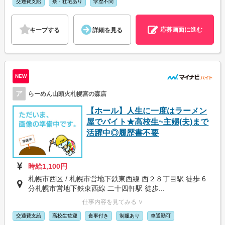
交通費支給
寮・社宅あり
学歴不問
応募画面に進む
キープする
詳細を見る
NEW
ア
らーめん山頭火札幌宮の森店
【ホール】人生に一度はラーメン
屋でバイト★高校生~主婦(夫)まで
活躍中◎履歴書不要
時給1,100円
札幌市西区 / 札幌市営地下鉄東西線 西２８丁目駅 徒歩 6
分札幌市営地下鉄東西線 二十四軒駅 徒歩...
仕事内容を見てみる ∨
交通費支給
高校生歓迎
食事付き
制服あり
車通勤可