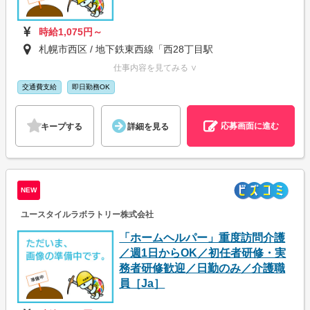
時給1,075円～
札幌市西区 / 地下鉄東西線「西28丁目駅
仕事内容を見てみる ∨
交通費支給
即日勤務OK
応募画面に進む
キープする
詳細を見る
NEW
ユースタイルラボラトリー株式会社
「ホームヘルパー」重度訪問介護
／週1日からOK／初任者研修・実
務者研修歓迎／日勤のみ／介護職
員［Ja］