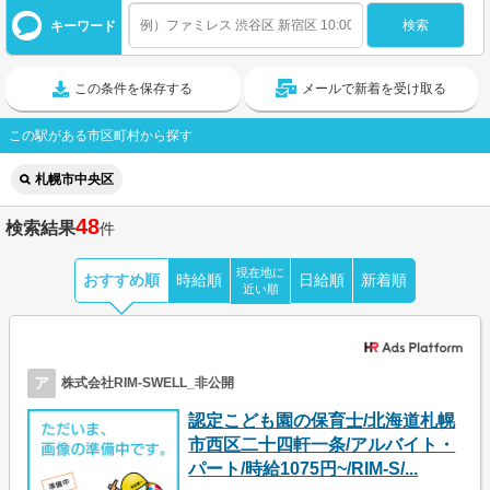
キーワード
この条件を保存する
メールで新着を受け取る
この駅がある市区町村から探す
札幌市中央区
48
検索結果
件
現在地に
おすすめ順
時給順
日給順
新着順
近い順
ア
株式会社RIM-SWELL_非公開
認定こども園の保育士/北海道札幌
市西区二十四軒一条/アルバイト・
パート/時給1075円~/RIM-S/...