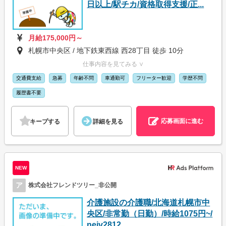
日以上/駅チカ/資格取得支援/正...
月給175,000円～
札幌市中央区 / 地下鉄東西線 西28丁目 徒歩 10分
仕事内容を見てみる ∨
交通費支給
急募
年齢不問
車通勤可
フリーター歓迎
学歴不問
履歴書不要
応募画面に進む
キープする
詳細を見る
NEW
ア
株式会社フレンドツリー_非公開
介護施設の介護職/北海道札幌市中
央区/非常勤（日勤）/時給1075円~/
neiv2812