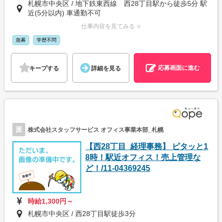
札幌市中央区 / 地下鉄東西線 西28丁目駅から徒歩5分 駅
近(5分以内) 車通勤不可
仕事内容を見てみる ∨
急募
学歴不問
応募画面に進む
キープする
詳細を見る
派
株式会社スタッフサービス オフィス事業本部_札幌
【西28丁目_経理事務】 ピタッと1
8時！駅近オフィス！売上管理な
ど！/11-04369245
時給1,300円～
札幌市中央区 / 西28丁目駅徒歩3分