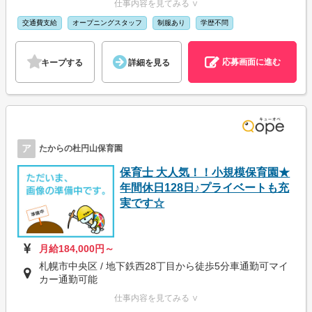
仕事内容を見てみる ∨
交通費支給
オープニングスタッフ
制服あり
学歴不問
応募画面に進む
キープする
詳細を見る
ア
たからの杜円山保育園
保育士 大人気！！小規模保育園★
年間休日128日♪プライベートも充
実です☆
月給184,000円～
札幌市中央区 / 地下鉄西28丁目から徒歩5分車通勤可マイ
カー通勤可能
仕事内容を見てみる ∨