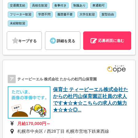
交通費支給
高校生歓迎
食事付き
制服あり
車通勤可
フリーター歓迎
学歴不問
履歴書不要
大学生歓迎
髪型自由
未経験歓迎
応募画面に進む
キープする
詳細を見る
ア
ティービーエル 株式会社 たからの杜円山保育園
保育士 ティービーエル株式会社た
からの杜円山保育園正社員の求人
です★☆★☆こちらの求人の魅力
★☆★☆◎...
月給170,000円～
札幌市中央区 / 西28丁目 札幌市営地下鉄東西線