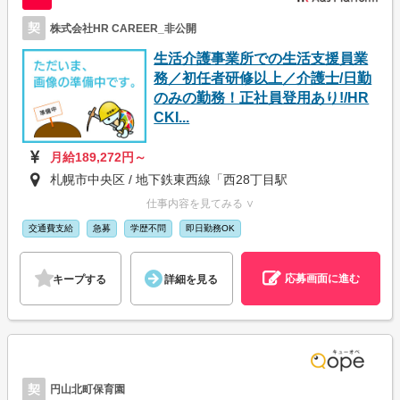
契
株式会社HR CAREER_非公開
生活介護事業所での生活支援員業
務／初任者研修以上／介護士/日勤
のみの勤務！正社員登用あり!/HR
CKI...
月給189,272円～
札幌市中央区 / 地下鉄東西線「西28丁目駅
仕事内容を見てみる ∨
交通費支給
急募
学歴不問
即日勤務OK
応募画面に進む
キープする
詳細を見る
契
円山北町保育園