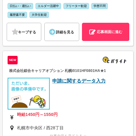
日払い・週払い
エルダー活躍中
フリーター歓迎
学歴不問
履歴書不要
大学生歓迎
応募画面に進む
キープする
詳細を見る
NEW
株式会社綜合キャリアオプション 札幌/0101HF0801HA★1
申請に関するデータ入力
時給1450円～1550円
札幌市中央区 / 西28丁目
仕事内容を見てみる ∨