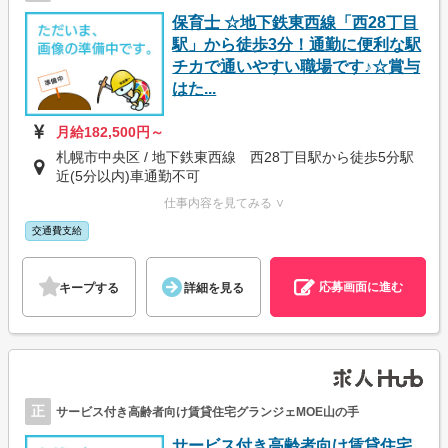
保育士 ☆地下鉄東西線「西28丁目
駅」から徒歩3分！通勤に便利な駅
チカで通いやすい職場です♪☆賞与
はた...
月給182,500円～
札幌市中央区 / 地下鉄東西線 西28丁目駅から徒歩5分駅
近(5分以内)車通勤不可
仕事内容を見てみる ∨
交通費支給
応募画面に進む
キープする
詳細を見る
正
サービス付き高齢者向け賃貸住宅グランジェMOE山の手
サービス付き高齢者向け賃貸住宅