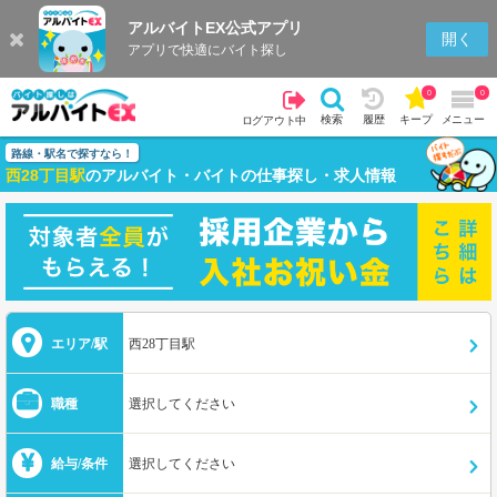
アルバイトEX公式アプリ
開く
アプリで快適にバイト探し
0
0
検索
履歴
キープ
メニュー
ログアウト中
路線・駅名で探すなら！
西28丁目駅
のアルバイト・バイトの仕事探し・求人情報
エリア/駅
西28丁目駅
職種
選択してください
給与/条件
選択してください