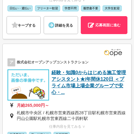
日払い・週払い
フリーター歓迎
学歴不問
履歴書不要
大学生歓迎
応募画面に進む
キープする
詳細を見る
ア
株式会社オープンアップコンストラクション
経験・知識0からはじめる施工管理
アシスタント★/年間休120日 ＜プ
ライム市場上場企業グループで安
心・...
月給265,000円～
札幌市中央区 / 札幌市営東西線西28丁目駅札幌市営東西線
円山公園駅札幌市営東西線二十四軒駅
仕事内容を見てみる ∨