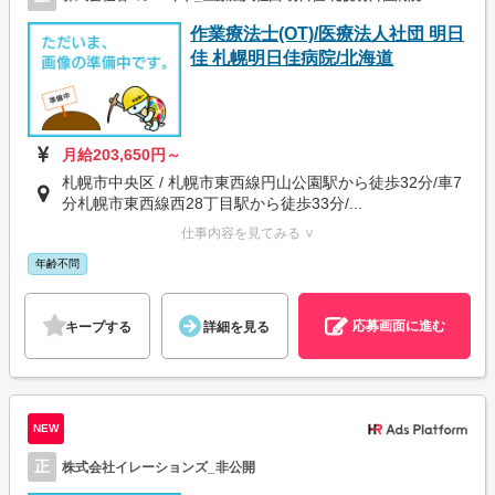
作業療法士(OT)/医療法人社団 明日
佳 札幌明日佳病院/北海道
月給203,650円～
札幌市中央区 / 札幌市東西線円山公園駅から徒歩32分/車7
分札幌市東西線西28丁目駅から徒歩33分/...
仕事内容を見てみる ∨
年齢不問
応募画面に進む
キープする
詳細を見る
NEW
正
株式会社イレーションズ_非公開