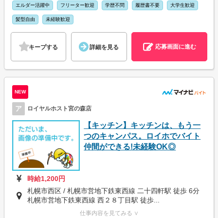
エルダー活躍中
フリーター歓迎
学歴不問
履歴書不要
大学生歓迎
髪型自由
未経験歓迎
応募画面に進む
キープする
詳細を見る
NEW
ア
ロイヤルホスト宮の森店
【キッチン】キッチンは、もう一
つのキャンパス。ロイホでバイト
仲間ができる!未経験OK◎
時給1,200円
札幌市西区 / 札幌市営地下鉄東西線 二十四軒駅 徒歩 6分
札幌市営地下鉄東西線 西２８丁目駅 徒歩...
仕事内容を見てみる ∨