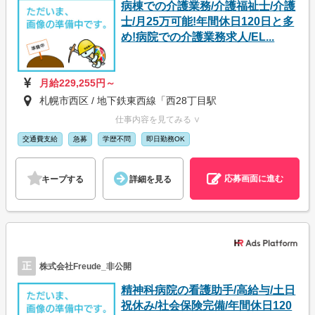
病棟での介護業務/介護福祉士/介護
士/月25万可能!年間休日120日と多
め!病院での介護業務求人/EL...
月給229,255円～
札幌市西区 / 地下鉄東西線「西28丁目駅
仕事内容を見てみる ∨
交通費支給
急募
学歴不問
即日勤務OK
応募画面に進む
キープする
詳細を見る
正
株式会社Freude_非公開
精神科病院の看護助手/高給与/土日
祝休み/社会保険完備/年間休日120