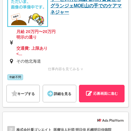
グランジェMOE山の手でのケアマ
ネジャー
月給 20万円〜20万円
明示の通り
交通費: 上限あり
<...
その他北海道
仕事内容を見てみる ∨
年齢不問
応募画面に進む
キープする
詳細を見る
正
株式会社看ゴシエイト_医療法人社団 明日佳 札幌明日佳病院