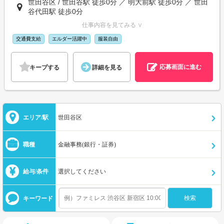
世田谷区 / 世田谷駅 徒歩0分 ／ 明大前駅 徒歩0分 ／ 世田
谷代田駅 徒歩0分
仕事内容を見てみる ∨
交通費支給
エルダー活躍中
服装自由
応募画面に進む
キープする
詳細を見る
エリア/駅
世田谷区
職種
金融事務(銀行・証券)
給与/条件
選択してください
キーワード