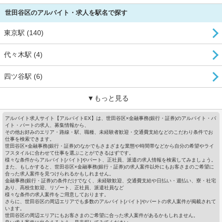
世田谷区のアルバイト・求人を駅名で探す
東京駅 (140)
代々木駅 (4)
四ツ谷駅 (6)
▼もっと見る
アルバイト求人サイト【アルバイトEX】は、世田谷区×金融事務(銀行・証券)のアルバイト・バ
イト・パートの求人、募集情報から、
その他お好みのエリア・路線・駅、職種、未経験者歓迎・交通費支給などのこだわり条件でお
仕事を検索できます。
世田谷区×金融事務(銀行・証券)のなかでもさまざまな業態や時間帯などから自分の希望やライ
フスタイルに合わせて仕事を選ぶことができるはずです。
様々な条件からアルバイト[バイト]やパート、正社員、派遣の求人情報を検索してみましょう。
また、もしかすると、世田谷区×金融事務(銀行・証券)の求人案件以外にもお客さまのご希望に
合った求人案件を見つけられるかもしれません。
金融事務(銀行・証券)の条件だけでなく、未経験歓迎、交通費支給や日払い・週払い、寮・社宅
あり、高校生歓迎、リゾート、正社員、派遣社員など
様々な条件の求人案件をご用意しております。
さらに、世田谷区の周辺エリアでも多数のアルバイト[バイト]やパートの求人案件が掲載されて
います。
世田谷区の周辺エリアにもお客さまのご希望に合った求人案件があるかもしれません。