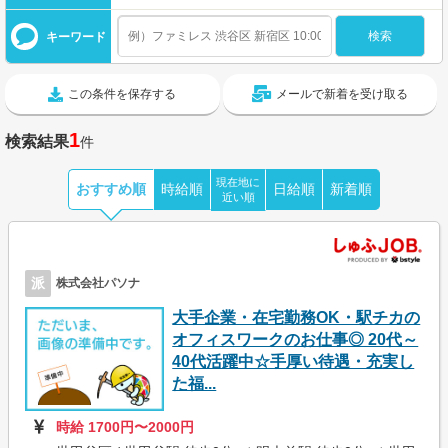
キーワード
この条件を保存する
メールで新着を受け取る
1
検索結果
件
現在地に
おすすめ順
時給順
日給順
新着順
近い順
派
株式会社パソナ
大手企業・在宅勤務OK・駅チカの
オフィスワークのお仕事◎ 20代～
40代活躍中☆手厚い待遇・充実し
た福...
時給 1700円〜2000円