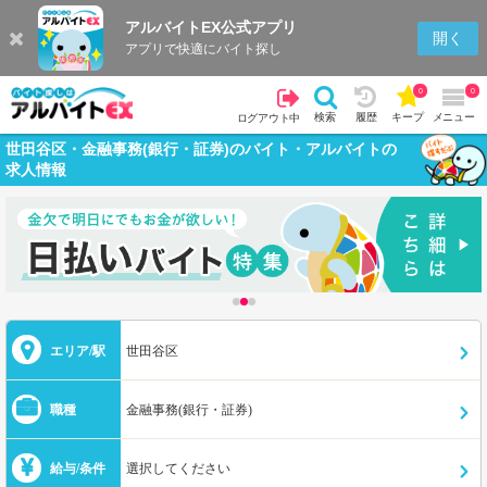
アルバイトEX公式アプリ
開く
アプリで快適にバイト探し
0
0
検索
履歴
キープ
メニュー
ログアウト中
世田谷区・金融事務(銀行・証券)のバイト・アルバイトの
求人情報
エリア/駅
世田谷区
職種
金融事務(銀行・証券)
給与/条件
選択してください