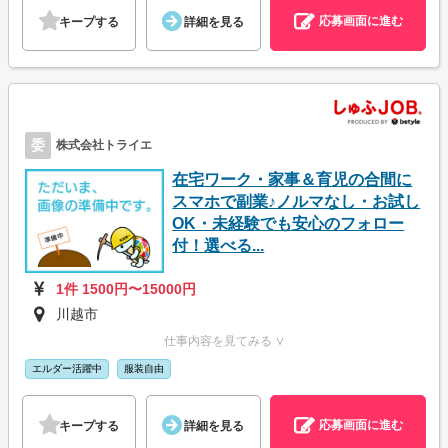
応募画面に進む
キープする
詳細を見る
委
株式会社トライエ
在宅ワーク・家事＆育児の合間に
スマホで副業♪ノルマなし・お試し
OK・未経験でも安心のフォロー
付！選べる...
1件 1500円〜15000円
川越市
仕事内容を見てみる ∨
エルダー活躍中
服装自由
応募画面に進む
キープする
詳細を見る