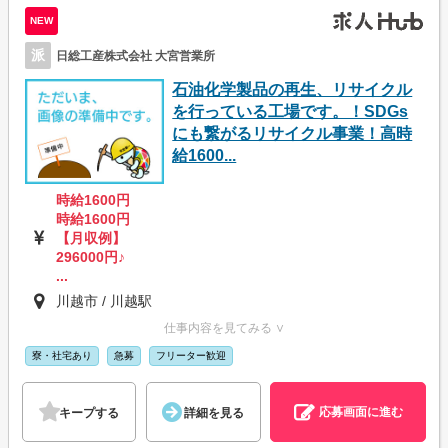
NEW
派
日総工産株式会社 大宮営業所
石油化学製品の再生、リサイクル
を行っている工場です。！SDGs
にも繋がるリサイクル事業！高時
給1600...
時給1600円
時給1600円
【月収例】
296000円♪
...
川越市 / 川越駅
仕事内容を見てみる ∨
寮・社宅あり
急募
フリーター歓迎
応募画面に進む
キープする
詳細を見る