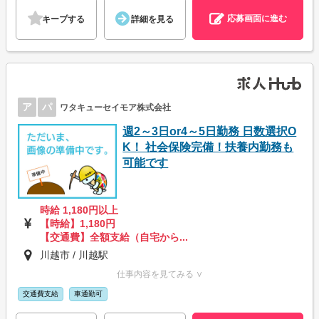
応募画面に進む
キープする
詳細を見る
ア
パ
ワタキューセイモア株式会社
週2～3日or4～5日勤務 日数選択O
K！ 社会保険完備！扶養内勤務も
可能です
時給 1,180円以上
【時給】1,180円
【交通費】全額支給（自宅から...
川越市 / 川越駅
仕事内容を見てみる ∨
交通費支給
車通勤可