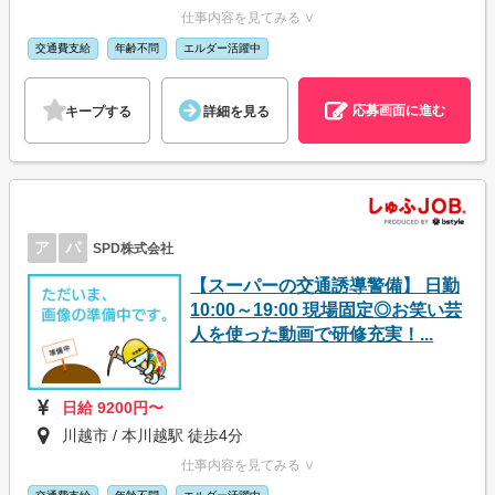
仕事内容を見てみる ∨
交通費支給
年齢不問
エルダー活躍中
応募画面に進む
キープする
詳細を見る
ア
パ
SPD株式会社
【スーパーの交通誘導警備】 日勤
10:00～19:00 現場固定◎お笑い芸
人を使った動画で研修充実！...
日給 9200円〜
川越市 / 本川越駅 徒歩4分
仕事内容を見てみる ∨