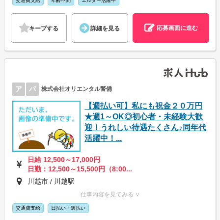
交通費支給
年齢不問
エルダー活躍中
応募画面に進む
キープする
詳細を見る
ア
パ
株式会社オリエンタル警備
【週払い可】私にも祝金２０万円
★週1～OK◎初心者・未経験大歓
迎！うれしい待遇たくさん♪同年代
活躍中！...
日給 12,500～17,000円
日勤：12,500～15,500円（8:00...
川越市 / 川越駅
仕事内容を見てみる ∨
交通費支給
日払い・週払い