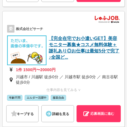
委
株式会社ビサーチ
【完全在宅でお小遣いGET】美容
モニター募集★コスメ無料体験＋
謝礼あり◎お仕事は最短5分で完了
♪全国ど...
1件 1500円〜20000円
川越市 / 川越駅 徒歩0分 ／ 川越市駅 徒歩0分 ／ 南古谷駅
徒歩0分
仕事内容を見てみる ∨
年齢不問
エルダー活躍中
服装自由
応募画面に進む
キープする
詳細を見る