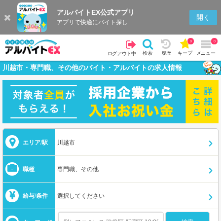
アルバイトEX公式アプリ
開く
アプリで快適にバイト探し
0
0
検索
履歴
キープ
メニュー
ログアウト中
川越市・専門職、その他のバイト・アルバイトの求人情報
エリア/駅
川越市
職種
専門職、その他
給与/条件
選択してください