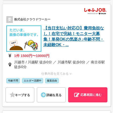
委
株式会社クラウドワーカー
【当日支払い対応◎】費用負担な
し！在宅で完結！モニター大募
集！単発OKの気楽さ♪年齢不問・
未経験OK・...
1件 1500円〜10000円
川越市 / 川越駅 徒歩0分 ／ 川越市駅 徒歩0分 ／ 南古谷駅
徒歩0分
仕事内容を見てみる ∨
年齢不問
エルダー活躍中
服装自由
応募画面に進む
キープする
詳細を見る