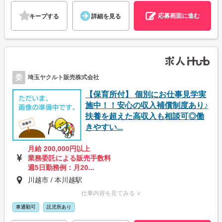
応募画面に進む
キープする
詳細を見る
委
埼玉ヤクルト販売株式会社
【保育所付】 個別にお仕事見学実
施中！！安心の収入補償制度あり♪
扶養を超えた高収入も相談可◎働
きやすい...
月給 200,000円以上
業務委託による販売手数料
週5日勤務例：月20...
川越市 / 本川越駅
仕事内容を見てみる ∨
車通勤可
託児所あり