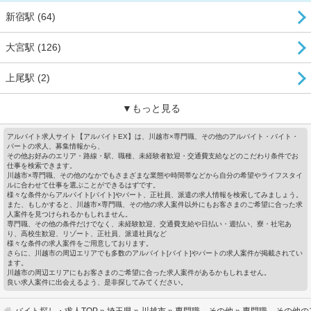
新宿駅 (64)
大宮駅 (126)
上尾駅 (2)
▼もっと見る
アルバイト求人サイト【アルバイトEX】は、川越市×専門職、その他のアルバイト・バイト・
パートの求人、募集情報から、
その他お好みのエリア・路線・駅、職種、未経験者歓迎・交通費支給などのこだわり条件でお
仕事を検索できます。
川越市×専門職、その他のなかでもさまざまな業態や時間帯などから自分の希望やライフスタイ
ルに合わせて仕事を選ぶことができるはずです。
様々な条件からアルバイト[バイト]やパート、正社員、派遣の求人情報を検索してみましょう。
また、もしかすると、川越市×専門職、その他の求人案件以外にもお客さまのご希望に合った求
人案件を見つけられるかもしれません。
専門職、その他の条件だけでなく、未経験歓迎、交通費支給や日払い・週払い、寮・社宅あ
り、高校生歓迎、リゾート、正社員、派遣社員など
様々な条件の求人案件をご用意しております。
さらに、川越市の周辺エリアでも多数のアルバイト[バイト]やパートの求人案件が掲載されてい
ます。
川越市の周辺エリアにもお客さまのご希望に合った求人案件があるかもしれません。
良い求人案件に出会えるよう、是非探してみてください。
バイト探し・求人TOP
»
埼玉県
»
川越市
»
専門職、その他
» 専門職、その他