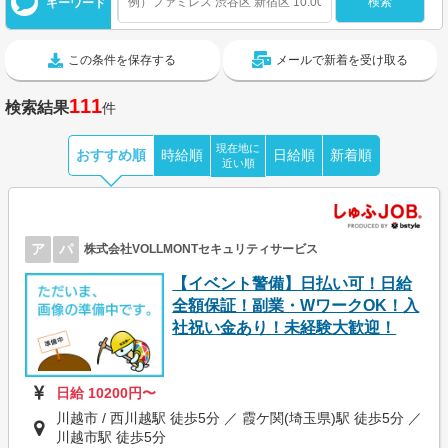
キーワード
この条件を保存する
メールで新着を受け取る
111
検索結果
件
現在地に
おすすめ順
時給順
日給順
新着順
近い順
ア
パ
株式会社VOLLMONTセキュリティサービス
【イベント警備】日払い可！日給
全額保証！副業・WワークOK！入
社祝い金あり！未経験大歓迎！
日給 10200円〜
川越市 / 西川越駅 徒歩5分 ／ 霞ケ関(埼玉県)駅 徒歩5分 ／
川越市駅 徒歩5分