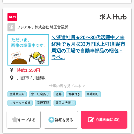
NEW
派
フジアルテ株式会社 埼玉営業所
＼派遣社員★20〜30代活躍中／未
経験でも月収33万円以上可!川越市
周辺の工場で自動車部品の梱包・
ラベ...
時給1,550円
川越市 / 川越駅
仕事内容を見てみる ∨
交通費支給
寮・社宅あり
急募
食事付き
車通勤可
フリーター歓迎
学歴不問
外国人活躍中
応募画面に進む
キープする
詳細を見る