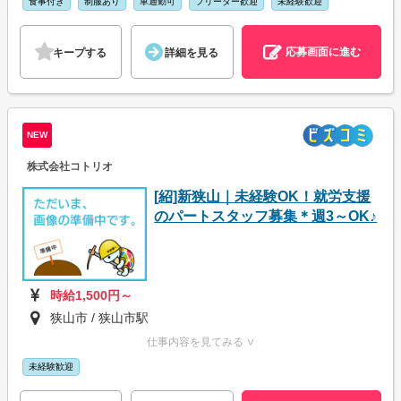
食事付き
制服あり
車通勤可
フリーター歓迎
未経験歓迎
応募画面に進む
キープする
詳細を見る
NEW
株式会社コトリオ
[紹]新狭山｜未経験OK！就労支援
のパートスタッフ募集＊週3～OK♪
時給1,500円～
狭山市 / 狭山市駅
仕事内容を見てみる ∨
未経験歓迎