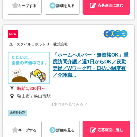
応募画面に進む
キープする
詳細を見る
NEW
ユースタイルラボラトリー株式会社
「ホームヘルパー・無資格OK」重
度訪問介護／週1日からOK／夜勤
専従／Wワーク可・日払い制度有
／介護職...
時給1,830円～
狭山市 / 狭山市駅
仕事内容を見てみる ∨
未経験歓迎
応募画面に進む
キープする
詳細を見る