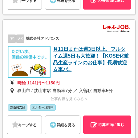
応募画面に進む
キープする
詳細を見る
ア
パ
株式会社アドバンス
月11日または週3日以上、フルタ
イム週5日も大歓迎！【KOSE化粧
品生産ラインのお仕事】長期歓迎
☆車バ...
時給 1141円〜1150円
狭山市 / 狭山市駅 自動車7分 ／ 入曽駅 自動車5分
仕事内容を見てみる ∨
交通費支給
エルダー活躍中
応募画面に進む
キープする
詳細を見る