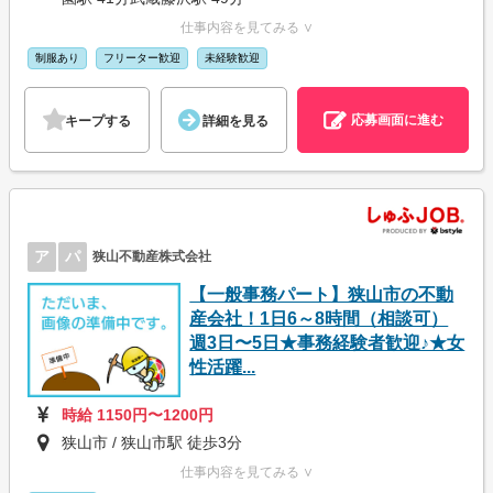
仕事内容を見てみる ∨
制服あり
フリーター歓迎
未経験歓迎
応募画面に進む
キープする
詳細を見る
ア
パ
狭山不動産株式会社
【一般事務パート】狭山市の不動
産会社！1日6～8時間（相談可）
週3日〜5日★事務経験者歓迎♪★女
性活躍...
時給 1150円〜1200円
狭山市 / 狭山市駅 徒歩3分
仕事内容を見てみる ∨