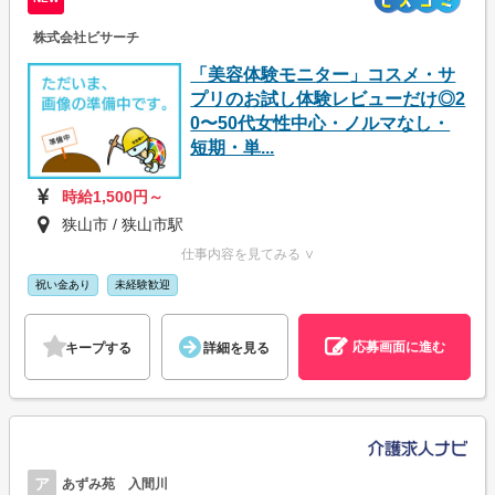
株式会社ビサーチ
「美容体験モニター」コスメ・サ
プリのお試し体験レビューだけ◎2
0〜50代女性中心・ノルマなし・
短期・単...
時給1,500円～
狭山市 / 狭山市駅
仕事内容を見てみる ∨
祝い金あり
未経験歓迎
応募画面に進む
キープする
詳細を見る
ア
あずみ苑 入間川