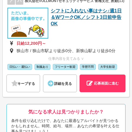
ア
パ
株式会社VOLLMONTセキュリティサービス 青梅支社_夜勤(13)
シフトに入れない事はナシ♪週1日
＆WワークOK／シフト3日前申告
OK
日給12,200円～
狭山市 / 狭山市駅より徒歩0分、新狭山駅より徒歩0分
仕事内容を見てみる ∨
日払い・週払い
制服あり
フリーター歓迎
学歴不問
大学生歓迎
応募画面に進む
キープする
詳細を見る
気になる求人は見つかりましたか？
条件を絞り込むだけで、あなたに最適なアルバイトが見つかる
かもしれません。時間、給与、場所... あなたの希望を叶える仕
事を見つけましょう！