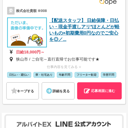
委
株式会社貴順 ※008
【配送スタッフ】 日給保障・日払
い・現金手渡しアリ*ほとんどが軽
いもの×初期費用0円なのでご安心
を◎／...
日給18,000円～
狭山市 / ご自宅～直行直帰でお仕事可能です★
仕事内容を見てみる ∨
日払い・週払い
寮・社宅あり
年齢不問
フリーター歓迎
学歴不問
応募画面に進む
キープする
詳細を見る