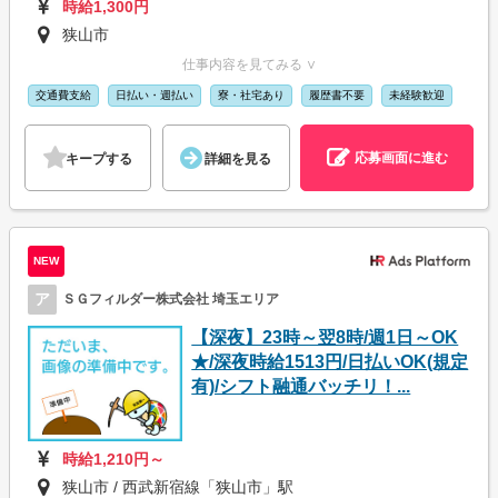
時給1,300円
狭山市
仕事内容を見てみる ∨
交通費支給
日払い・週払い
寮・社宅あり
履歴書不要
未経験歓迎
応募画面に進む
キープする
詳細を見る
NEW
ア
ＳＧフィルダー株式会社 埼玉エリア
【深夜】23時～翌8時/週1日～OK
★/深夜時給1513円/日払いOK(規定
有)/シフト融通バッチリ！...
時給1,210円～
狭山市 / 西武新宿線「狭山市」駅