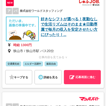
NEW
ア
パ
株式会社ワールドスタッフィング
好きなシフトが選べる！夜勤なし
で生活リズムはそのまま★日勤専
属で毎月の収入を安定させたい方
にぴったり！...
時給 1300円
狭山市 / 狭山市駅 バス20分
仕事内容を見てみる ∨
交通費支給
エルダー活躍中
服装自由
応募画面に進む
キープする
詳細を見る