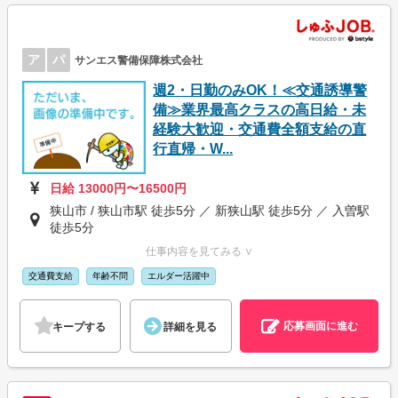
ア
パ
サンエス警備保障株式会社
週2・日勤のみOK！≪交通誘導警
備≫業界最高クラスの高日給・未
経験大歓迎・交通費全額支給の直
行直帰・W...
日給 13000円〜16500円
狭山市 / 狭山市駅 徒歩5分 ／ 新狭山駅 徒歩5分 ／ 入曽駅
徒歩5分
仕事内容を見てみる ∨
交通費支給
年齢不問
エルダー活躍中
応募画面に進む
キープする
詳細を見る