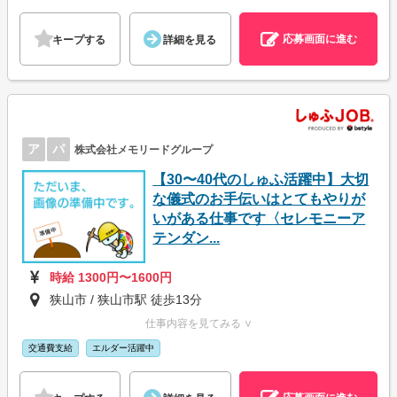
応募画面に進む
キープする
詳細を見る
ア
パ
株式会社メモリードグループ
【30〜40代のしゅふ活躍中】大切
な儀式のお手伝いはとてもやりが
いがある仕事です〈セレモニーア
テンダン...
時給 1300円〜1600円
狭山市 / 狭山市駅 徒歩13分
仕事内容を見てみる ∨
交通費支給
エルダー活躍中