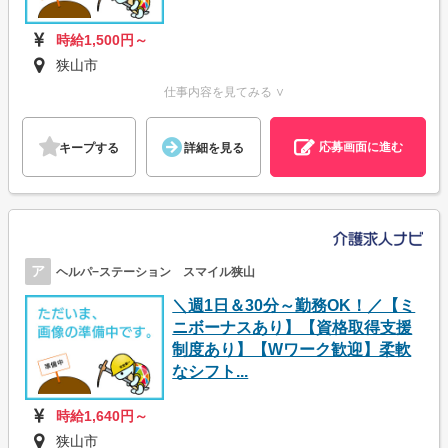
時給1,500円～
狭山市
仕事内容を見てみる ∨
応募画面に進む
キープする
詳細を見る
ア
ヘルパ−ステーション スマイル狭山
＼週1日＆30分～勤務OK！／【ミ
ニボーナスあり】【資格取得支援
制度あり】【Wワーク歓迎】柔軟
なシフト...
時給1,640円～
狭山市