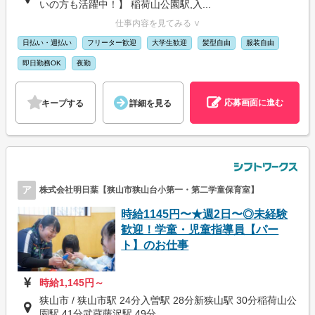
いの方も活躍中！】 稲荷山公園駅,入...
仕事内容を見てみる ∨
日払い・週払い
フリーター歓迎
大学生歓迎
髪型自由
服装自由
即日勤務OK
夜勤
応募画面に進む
キープする
詳細を見る
ア
株式会社明日葉【狭山市狭山台小第一・第二学童保育室】
時給1145円〜★週2日〜◎未経験
歓迎！学童・児童指導員【パー
ト】のお仕事
時給1,145円～
狭山市 / 狭山市駅 24分入曽駅 28分新狭山駅 30分稲荷山公
園駅 41分武蔵藤沢駅 49分