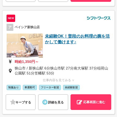
NEW
ア
ベイシア新狭山店
未経験OK！普段のお料理の腕を活
かして働けます♪
時給1,350円～
狭山市 / 新狭山駅 6分狭山市駅 27分南大塚駅 37分稲荷山
公園駅 51分笠幡駅 53分
仕事内容を見てみる ∨
制服あり
車通勤可
フリーター歓迎
未経験歓迎
応募画面に進む
キープする
詳細を見る