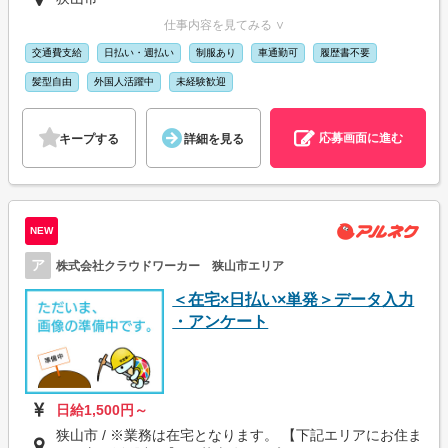
仕事内容を見てみる ∨
交通費支給
日払い・週払い
制服あり
車通勤可
履歴書不要
髪型自由
外国人活躍中
未経験歓迎
応募画面に進む
キープする
詳細を見る
NEW
ア
株式会社クラウドワーカー 狭山市エリア
＜在宅×日払い×単発＞データ入力
・アンケート
日給1,500円～
狭山市 / ※業務は在宅となります。 【下記エリアにお住ま