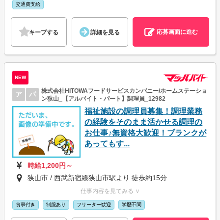
交通費支給
応募画面に進む
キープする
詳細を見る
NEW
株式会社HITOWAフードサービスカンパニー/ホームステーショ
ア
パ
ン狭山_【アルバイト・パート】調理員_12982
福祉施設の調理員募集！調理業務
の経験をそのまま活かせる調理の
お仕事♪無資格大歓迎！ブランクが
あってもす...
時給1,200円～
狭山市 / 西武新宿線狭山市駅より 徒歩約15分
仕事内容を見てみる ∨
食事付き
制服あり
フリーター歓迎
学歴不問