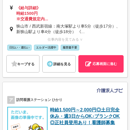
《給与詳細》
時給1500円
※交通費規定内...
狭山市 / 西武新宿線：南大塚駅より車5分（徒歩17分）、
新狭山駅より車4分（徒歩18分） 《...
仕事内容を見てみる ∨
日払い・週払い
エルダー活躍中
履歴書不要
応募画面に進む
キープする
詳細を見る
ア
訪問看護ステーション ひかり
時給1,500円～2,000円◎土日完全
休み・週3日からOK♪ブランクOK
◎正社員登用あり！看護師募集