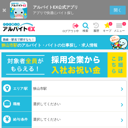
アルバイトEX公式アプリ
開く
アプリで快適にバイト探し
0
0
検索
履歴
キープ
メニュー
ログアウト中
路線・駅名で探すなら！
狭山市駅
のアルバイト・バイトの仕事探し・求人情報
エリア/駅
狭山市駅
職種
選択してください
給与/条件
選択してください