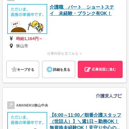
介護職 パート ショートステ
イ 未経験・ブランク有OK！
時給1,164円～
狭山市
仕事内容を見てみる ∨
応募画面に進む
キープする
詳細を見る
ア
AMANEKU狭山中央
【6:00～11:00／朝番介護スタッフ
（世話人）】＼週1日～勤務OK！
無資格未経験OK！見守り中心の...