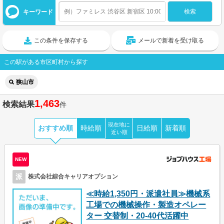
キーワード
この条件を保存する
メールで新着を受け取る
この駅がある市区町村から探す
狭山市
1,463
検索結果
件
現在地に
おすすめ順
時給順
日給順
新着順
近い順
NEW
派
株式会社綜合キャリアオプション
≪時給1,350円・派遣社員≫機械系
工場での機械操作・製造オペレー
ター 交替制・20-40代活躍中