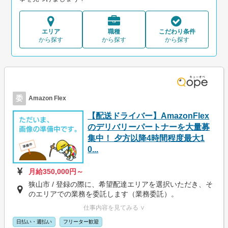
エリア
職種
こだわり条件
から探す
から探す
から探す
委
Amazon Flex
【配送ドライバー】AmazonFlex
のデリバリーパートナーを大量募
集中！ 夕方以降4時間程度最大1
0...
月給350,000円～
狭山市 / 登録の際に、希望配達エリアを選択いただき、そ
のエリアでの業務を委託します（業務委託）。
仕事内容を見てみる ∨
日払い・週払い
フリーター歓迎