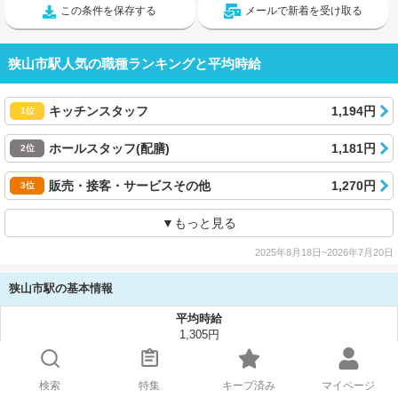
この条件を保存する
メールで新着を受け取る
狭山市駅人気の職種ランキングと平均時給
キッチンスタッフ
1,194円
1位
ホールスタッフ(配膳)
1,181円
2位
販売・接客・サービスその他
1,270円
3位
▼もっと見る
2025年8月18日~2026年7月20日
狭山市駅の基本情報
平均時給
1,305円
30日以内の新着求人数
107,547件
検索
特集
キープ済み
マイページ