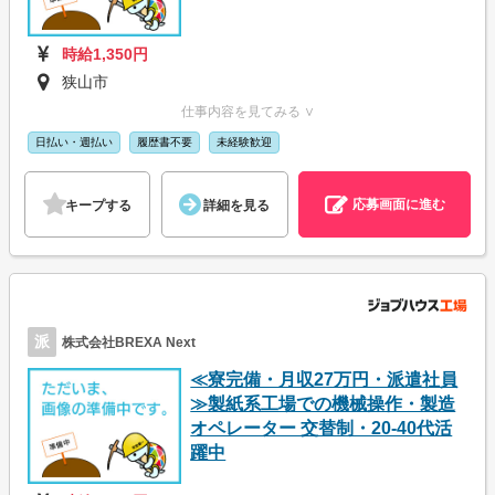
時給1,350円
狭山市
仕事内容を見てみる ∨
日払い・週払い
履歴書不要
未経験歓迎
応募画面に進む
キープする
詳細を見る
派
株式会社BREXA Next
≪寮完備・月収27万円・派遣社員
≫製紙系工場での機械操作・製造
オペレーター 交替制・20-40代活
躍中