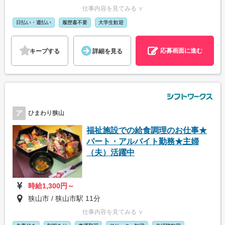
仕事内容を見てみる ∨
日払い・週払い
履歴書不要
大学生歓迎
応募画面に進む
キープする
詳細を見る
ア
ひまわり狭山
福祉施設での給食調理のお仕事★
パート・アルバイト勤務★主婦
（夫）活躍中
時給1,300円～
狭山市 / 狭山市駅 11分
仕事内容を見てみる ∨