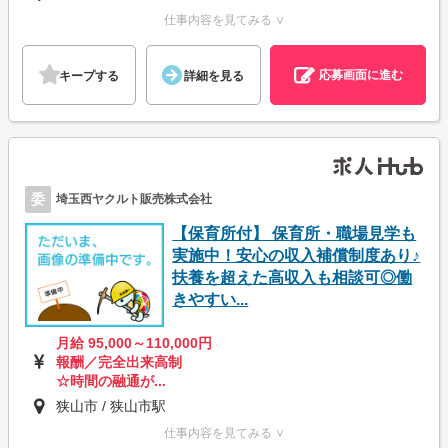
仕事内容を見てみる ∨
応募画面に進む
キープする
詳細を見る
委
埼玉西ヤクルト販売株式会社
【保育所付】 保育所・職場見学も
実施中！安心の収入補償制度あり♪
扶養を超えた高収入も相談可◎働
きやすい...
月給 95,000～110,000円
報酬／完全出来高制
☆時間の融通が...
狭山市 / 狭山市駅
仕事内容を見てみる ∨