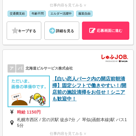
仕事内容を見てみる ∨
交通費支給
年齢不問
エルダー活躍中
服装自由
応募画面に進む
キープする
詳細を見る
ア
パ
北海道ビルサービス株式会社
【白い恋人パーク内の開店前朝清
掃】固定シフトで働きやすい！/開
店前の施設清掃をお任せ！シニア
も歓迎中！
時給 1150円
札幌市西区 / 宮の沢駅 徒歩7分 ／ 琴似(函館本線)駅 バス1
5分
仕事内容を見てみる ∨