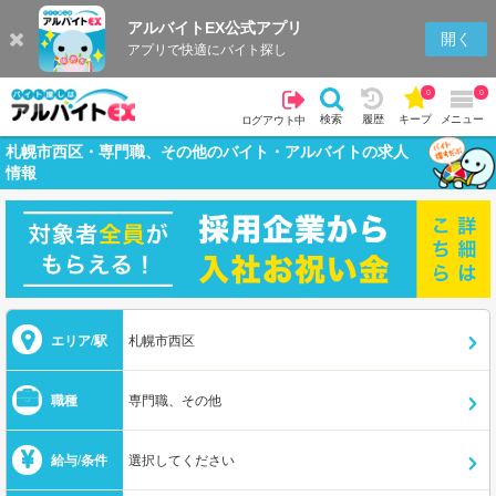
アルバイトEX公式アプリ
開く
アプリで快適にバイト探し
0
0
検索
履歴
キープ
メニュー
ログアウト中
札幌市西区・専門職、その他のバイト・アルバイトの求人
情報
エリア/駅
札幌市西区
職種
専門職、その他
給与/条件
選択してください