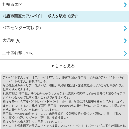
札幌市西区
札幌市西区のアルバイト・求人を駅名で探す
バスセンター前駅 (2)
大通駅 (6)
二十四軒駅 (206)
▼もっと見る
アルバイト求人サイト【アルバイトEX】は、札幌市西区×専門職、その他のアルバイト・バイ
ト・パートの求人、募集情報から、
その他お好みのエリア・路線・駅、職種、未経験者歓迎・交通費支給などのこだわり条件でお
仕事を検索できます。
札幌市西区×専門職、その他のなかでもさまざまな業態や時間帯などから自分の希望やライフス
タイルに合わせて仕事を選ぶことができるはずです。
様々な条件からアルバイト[バイト]やパート、正社員、派遣の求人情報を検索してみましょう。
また、もしかすると、札幌市西区×専門職、その他の求人案件以外にもお客さまのご希望に合っ
た求人案件を見つけられるかもしれません。
専門職、その他の条件だけでなく、未経験歓迎、交通費支給や日払い・週払い、寮・社宅あ
り、高校生歓迎、リゾート、正社員、派遣社員など
様々な条件の求人案件をご用意しております。
さらに、札幌市西区の周辺エリアでも多数のアルバイト[バイト]やパートの求人案件が掲載され