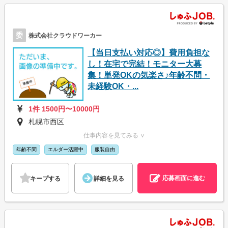
委
株式会社クラウドワーカー
【当日支払い対応◎】費用負担な
し！在宅で完結！モニター大募
集！単発OKの気楽さ♪年齢不問・
未経験OK・...
1件 1500円〜10000円
札幌市西区
仕事内容を見てみる ∨
年齢不問
エルダー活躍中
服装自由
応募画面に進む
キープする
詳細を見る