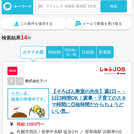
キーワード
この条件を保存する
メールで新着を受け取る
14
検索結果
件
現在地に
おすすめ順
時給順
日給順
新着順
近い順
NEW
ア
パ
株式会社アバ
【そろばん教室の先生】週2日～・
1日3時間OK！家事・子育てのスキ
マ時間に◎短時間だからちょうど
いい気...
時給 1080円〜
札幌市西区 / 発寒中央駅 徒歩2分 ／ 発寒南駅 自動車5分