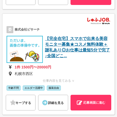
委
株式会社ビサーチ
【完全在宅】スマホで出来る美容
モニター募集★コスメ無料体験＋
謝礼あり◎お仕事は最短5分で完了
♪全国どこ...
1件 1500円〜20000円
札幌市西区
仕事内容を見てみる ∨
年齢不問
エルダー活躍中
服装自由
応募画面に進む
キープする
詳細を見る