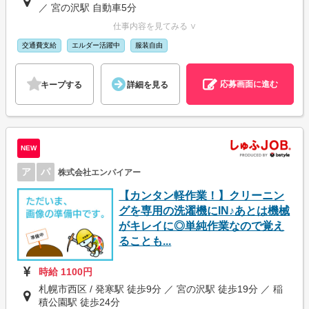
／ 宮の沢駅 自動車5分
仕事内容を見てみる ∨
交通費支給
エルダー活躍中
服装自由
応募画面に進む
キープする
詳細を見る
NEW
ア
パ
株式会社エンパイアー
【カンタン軽作業！】クリーニン
グを専用の洗濯機にIN♪あとは機械
がキレイに◎単純作業なので覚え
ることも...
時給 1100円
札幌市西区 / 発寒駅 徒歩9分 ／ 宮の沢駅 徒歩19分 ／ 稲
積公園駅 徒歩24分