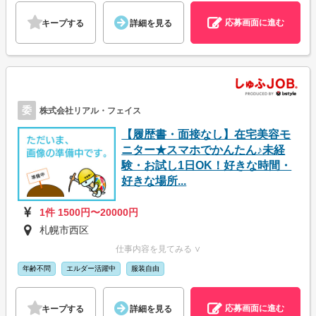
応募画面に進む
キープする
詳細を見る
委
株式会社リアル・フェイス
【履歴書・面接なし】在宅美容モ
ニター★スマホでかんたん♪未経
験・お試し1日OK！好きな時間・
好きな場所...
1件 1500円〜20000円
札幌市西区
仕事内容を見てみる ∨
年齢不問
エルダー活躍中
服装自由
応募画面に進む
キープする
詳細を見る