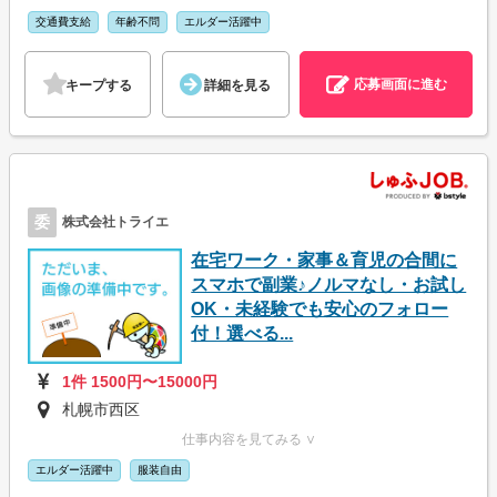
交通費支給
年齢不問
エルダー活躍中
応募画面に進む
キープする
詳細を見る
委
株式会社トライエ
在宅ワーク・家事＆育児の合間に
スマホで副業♪ノルマなし・お試し
OK・未経験でも安心のフォロー
付！選べる...
1件 1500円〜15000円
札幌市西区
仕事内容を見てみる ∨
エルダー活躍中
服装自由