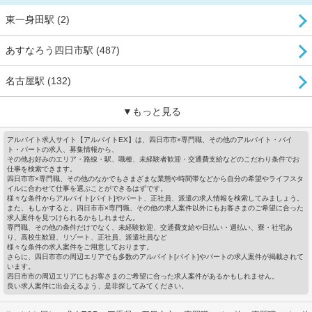
東一身田駅 (2)
あすなろう四日市駅 (487)
名古屋駅 (132)
▼もっと見る
アルバイト求人サイト【アルバイトEX】は、四日市市×専門職、その他のアルバイト・バイ
ト・パートの求人、募集情報から、
その他お好みのエリア・路線・駅、職種、未経験者歓迎・交通費支給などのこだわり条件でお
仕事を検索できます。
四日市市×専門職、その他のなかでもさまざまな業態や時間帯などから自分の希望やライフスタ
イルに合わせて仕事を選ぶことができるはずです。
様々な条件からアルバイト[バイト]やパート、正社員、派遣の求人情報を検索してみましょう。
また、もしかすると、四日市市×専門職、その他の求人案件以外にもお客さまのご希望に合った
求人案件を見つけられるかもしれません。
専門職、その他の条件だけでなく、未経験歓迎、交通費支給や日払い・週払い、寮・社宅あ
り、高校生歓迎、リゾート、正社員、派遣社員など
様々な条件の求人案件をご用意しております。
さらに、四日市市の周辺エリアでも多数のアルバイト[バイト]やパートの求人案件が掲載されて
います。
四日市市の周辺エリアにもお客さまのご希望に合った求人案件があるかもしれません。
良い求人案件に出会えるよう、是非探してみてください。