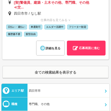
[契]警備員、建築・土木その他、専門職、その他
≪交...
四日市市 / なし駅
仕事内容を見てみる ∨
日払い・週払い
車通勤可
エルダー活躍中
フリーター歓迎
履歴書不要
髪型自由
応募画面に進む
詳細を見る
全ての検索結果を表示する
エリア/駅
四日市市
職種
専門職、その他