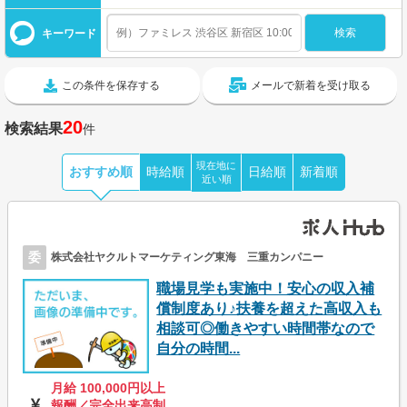
キーワード
この条件を保存する
メールで新着を受け取る
20
検索結果
件
現在地に
おすすめ順
時給順
日給順
新着順
近い順
委
株式会社ヤクルトマーケティング東海 三重カンパニー
職場見学も実施中！安心の収入補
償制度あり♪扶養を超えた高収入も
相談可◎働きやすい時間帯なので
自分の時間...
月給 100,000円以上
報酬／完全出来高制