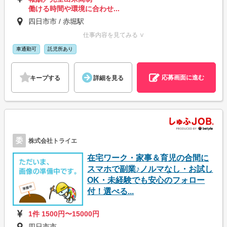
働ける時間や環境に合わせ...
四日市市 / 赤堀駅
仕事内容を見てみる ∨
車通勤可
託児所あり
応募画面に進む
キープする
詳細を見る
委
株式会社トライエ
在宅ワーク・家事＆育児の合間に
スマホで副業♪ノルマなし・お試し
OK・未経験でも安心のフォロー
付！選べる...
1件 1500円〜15000円
四日市市