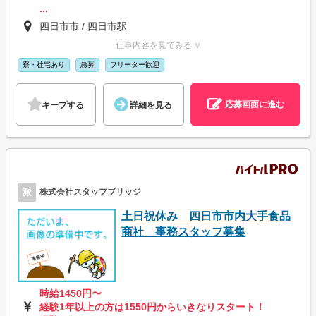
...
四日市市 / 四日市駅
仕事内容を見てみる ∨
寮・社宅あり
急募
フリーター歓迎
応募画面に進む
キープする
詳細を見る
派
株式会社スタッフブリッジ
土日祝休み 四日市市内大手食品
商社 事務スタッフ募集
時給1450円〜
経験1年以上の方は1550円からいきなりスタート！