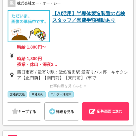
派
株式会社エー・オー・シー
【AI活用】半導体製造装置の点検
スタッフ／寮費半額補助あり
時給 1,800円〜
時給 1,800円
残業・休出・深夜2...
四日市市 / 最寄り駅：近鉄富田駅 最寄りバス停：キオクシ
ア【正門前】【南門前】【東門前】 (車で...
仕事内容を見てみる ∨
交通費支給
車通勤可
エルダー活躍中
応募画面に進む
キープする
詳細を見る