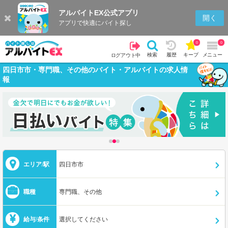
アルバイトEX公式アプリ
開く
アプリで快適にバイト探し
0
0
検索
履歴
キープ
メニュー
ログアウト中
四日市市・専門職、その他のバイト・アルバイトの求人情
報
エリア/駅
四日市市
職種
専門職、その他
給与/条件
選択してください