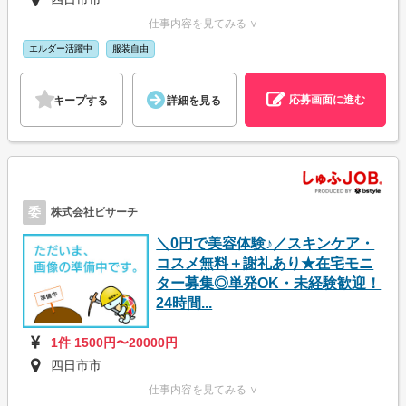
仕事内容を見てみる ∨
エルダー活躍中
服装自由
応募画面に進む
キープする
詳細を見る
委
株式会社ビサーチ
＼0円で美容体験♪／スキンケア・
コスメ無料＋謝礼あり★在宅モニ
ター募集◎単発OK・未経験歓迎！
24時間...
1件 1500円〜20000円
四日市市
仕事内容を見てみる ∨