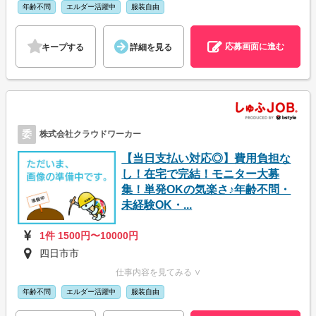
年齢不問
エルダー活躍中
服装自由
応募画面に進む
キープする
詳細を見る
委
株式会社クラウドワーカー
【当日支払い対応◎】費用負担な
し！在宅で完結！モニター大募
集！単発OKの気楽さ♪年齢不問・
未経験OK・...
1件 1500円〜10000円
四日市市
仕事内容を見てみる ∨
年齢不問
エルダー活躍中
服装自由