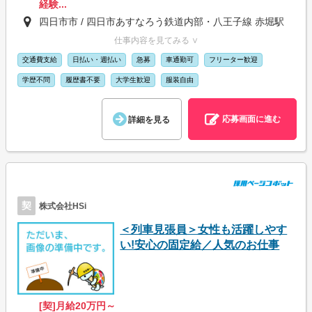
経験...
四日市市 / 四日市あすなろう鉄道内部・八王子線 赤堀駅
仕事内容を見てみる ∨
交通費支給
日払い・週払い
急募
車通勤可
フリーター歓迎
学歴不問
履歴書不要
大学生歓迎
服装自由
応募画面に進む
詳細を見る
契
株式会社HSi
＜列車見張員＞女性も活躍しやす
い!安心の固定給／人気のお仕事
[契]月給20万円～