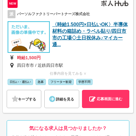
NEW
派
パーソルファクトリーパートナーズ株式会社
〈時給1,500円×日払いOK〉半導体
材料の箱詰め・ラベル貼り/四日市
市の工場◇土日祝休み♪マイカー
通...
時給1,500円
四日市市 / 近鉄四日市駅
仕事内容を見てみる ∨
日払い・週払い
急募
フリーター歓迎
学歴不問
応募画面に進む
キープする
詳細を見る
気になる求人は見つかりましたか？