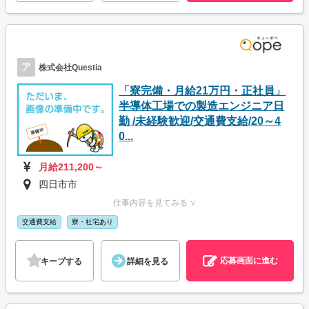
ア
株式会社Questia
「寮完備・月給21万円・正社員」
半導体工場での製造エンジニア日
勤 /未経験歓迎/交通費支給/20～4
0...
月給211,200～
四日市市
仕事内容を見てみる ∨
交通費支給
寮・社宅あり
応募画面に進む
キープする
詳細を見る