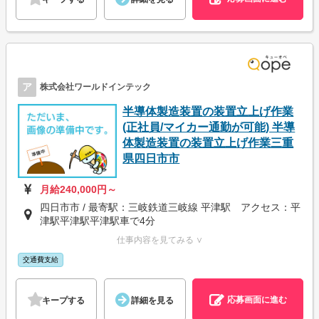
ア
株式会社ワールドインテック
半導体製造装置の装置立上げ作業
(正社員/マイカー通勤が可能) 半導
体製造装置の装置立上げ作業三重
県四日市市
月給240,000円～
四日市市 / 最寄駅：三岐鉄道三岐線 平津駅 アクセス：平
津駅平津駅平津駅車で4分
仕事内容を見てみる ∨
交通費支給
応募画面に進む
キープする
詳細を見る