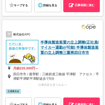
応募画面に進む
キープする
詳細を見る
ア
株式会社APC
半導体製造装置の立上調整(正社員/
マイカー通勤が可能) 半導体製造装
置の立上調整三重県四日市市
月給220,000円～
四日市市 / 最寄駅：三岐鉄道三岐線 平津駅 アクセス：平
津駅平津駅平津駅徒歩で5分
仕事内容を見てみる ∨
交通費支給
応募画面に進む
キープする
詳細を見る