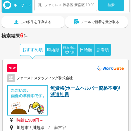
キーワード
この条件を保存する
メールで新着を受け取る
6
検索結果
件
現在地に
おすすめ順
時給順
日給順
新着順
近い順
NEW
派
ファーストスタッフィング株式会社
無資格(ホームヘルパー資格不要)/
派遣社員
時給1,500円～
川越市 / 川越線 / 南古谷