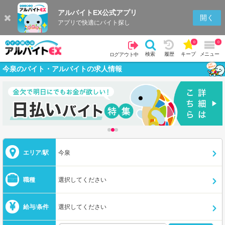
アルバイトEX公式アプリ
開く
アプリで快適にバイト探し
0
0
検索
履歴
キープ
メニュー
ログアウト中
今泉のバイト・アルバイトの求人情報
エリア/駅
今泉
職種
選択してください
給与/条件
選択してください