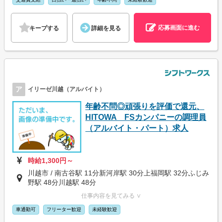
応募画面に進む
キープする
詳細を見る
ア
イリーゼ川越（アルバイト）
年齢不問◎頑張りを評価で還元、
HITOWA FSカンパニーの調理員
（アルバイト・パート）求人
時給1,300円～
川越市 / 南古谷駅 11分新河岸駅 30分上福岡駅 32分ふじみ
野駅 48分川越駅 48分
仕事内容を見てみる ∨
車通勤可
フリーター歓迎
未経験歓迎