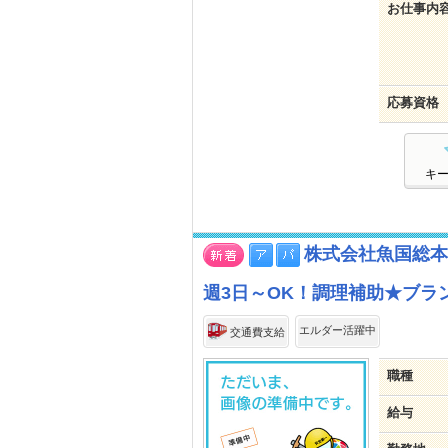
お仕事内
応募資格
キ
株式会社魚国総本
週3日～OK！調理補助★ブラ
エルダー活躍中
交通費支給
職種
給与