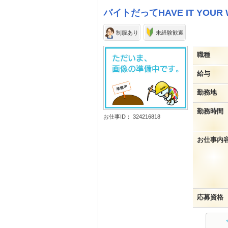
バイトだってHAVE IT YOU
制服あり
未経験歓迎
職種
給与
勤務地
勤務時間
お仕事ID： 324216818
お仕事内
応募資格