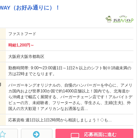
R WAY（お好み通りに）！
ファストフード
時給1,200円～
大阪府大阪市都島区
勤務時間帯: 9:00〜23:00週1日～1日2ｈ以上のシフト制※18歳未満の
方は22時までとなります。
容
バーガーキングオリジナルの、自慢のハンバーガーを中心に、アメリ
カ国内および世界100か国で約14000店舗以上！国内でも、北海道か
ら沖縄まで幅広く展開する、バーガーチェーン店です！アルバイトデ
ビューの方、未経験者、フリーターさん、学生さん、主婦(主夫)、外
国人の方大歓迎！アメリカンなお洒落な店...
応募資格:週1日以上1日2時間から相談しましょう！◇も...
応募画面に進む