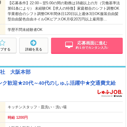
容
【応募条件】22:00～翌5:00の間の勤務は18歳以上の方（労働基準法
第61条により） 未経験OK【求人の特徴】家庭都合のシフト調整OK
学業都合のシフト調整OK年間休日120日以上週休3日OK服装自由髪
型自由髪色自由ネイルOKピアスOK月収20万円以上雇用形...
学歴不問未経験者OK
応募画面に進む
約１分でカンタン入力♪
ープする
詳細を見る
社 大阪本部
ンク歓迎★20代～40代のしゅふ活躍中★交通費支給
キッチンスタッフ・皿洗い・洗い場
時給 1200円