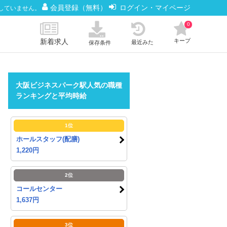
会員登録（無料）
ログイン・マイページ
していません。
0
新着求人
キープ
最近みた
保存条件
大阪ビジネスパーク駅人気の職種
ランキングと平均時給
1位
ホールスタッフ(配膳)
1,220円
2位
コールセンター
1,637円
3位