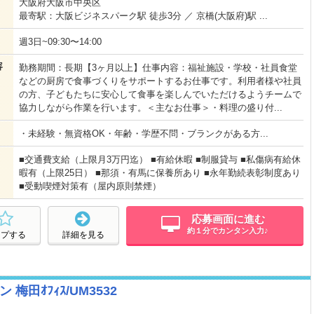
大阪府大阪市中央区
最寄駅：大阪ビジネスパーク駅 徒歩3分 ／ 京橋(大阪府)駅 ...
週3日~09:30〜14:00
容
勤務期間：長期【3ヶ月以上】仕事内容：福祉施設・学校・社員食堂
などの厨房で食事づくりをサポートするお仕事です。利用者様や社員
の方、子どもたちに安心して食事を楽しんでいただけるようチームで
協力しながら作業を行います。＜主なお仕事＞・料理の盛り付...
・未経験・無資格OK・年齢・学歴不問・ブランクがある方...
■交通費支給（上限月3万円迄） ■有給休暇 ■制服貸与 ■私傷病有給休
暇有（上限25日） ■那須・有馬に保養所あり ■永年勤続表彰制度あり
■受動喫煙対策有（屋内原則禁煙）
応募画面に進む
約１分でカンタン入力♪
ープする
詳細を見る
田ｵﾌｨｽ/UM3532