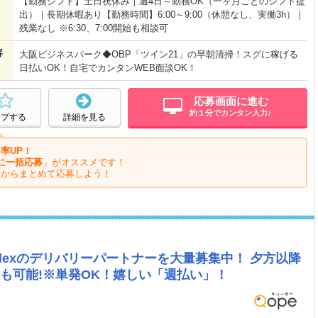
【勤務シフト】土日祝休み｜週4日～勤務OK（一ヶ月ごとのシフト提
出）｜長期休暇あり【勤務時間】6:00～9:00（休憩なし、実働3h）｜
残業なし ※6:30、7:00開始も相談可
容
大阪ビジネスパーク◆OBP「ツイン21」の早朝清掃！スグに稼げる
日払いOK！自宅でカンタンWEB面談OK！
応募画面に進む
約１分でカンタン入力♪
ープする
詳細を見る
率UP！
に一括応募
」がオススメです！
ジからまとめて応募しよう！
Flexのデリバリーパートナーを大量募集中！ 夕方以降
報酬も可能!※単発OK！嬉しい「週払い」！