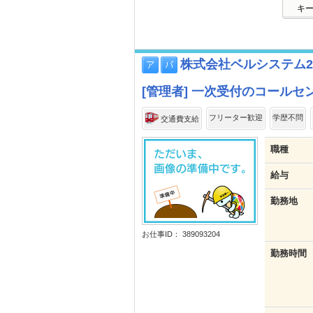
キ
株式会社ベルシステム24/0
[管理者] 一次受付のコールセ
フリーター歓迎
学歴不問
交通費支給
職種
給与
勤務地
お仕事ID： 389093204
勤務時間