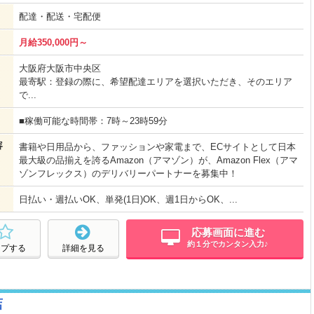
配達・配送・宅配便
月給350,000円～
大阪府大阪市中央区
最寄駅：登録の際に、希望配達エリアを選択いただき、そのエリア
で...
■稼働可能な時間帯：7時～23時59分
容
書籍や日用品から、ファッションや家電まで、ECサイトとして日本
最大級の品揃えを誇るAmazon（アマゾン）が、Amazon Flex（アマ
ゾンフレックス）のデリバリーパートナーを募集中！
日払い・週払いOK、単発(1日)OK、週1日からOK、...
応募画面に進む
約１分でカンタン入力♪
ープする
詳細を見る
店