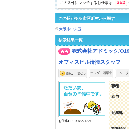
252
この条件にマッチするお仕事は
この駅がある市区町村から探す
大阪市中央区
検索結果一覧
株式会社アドミック/O19
オフィスビル清掃スタッフ
エルダー活躍中
フリータ
日払い・週払い
職種
給与
勤務地
お仕事ID： 394550259
勤務時間