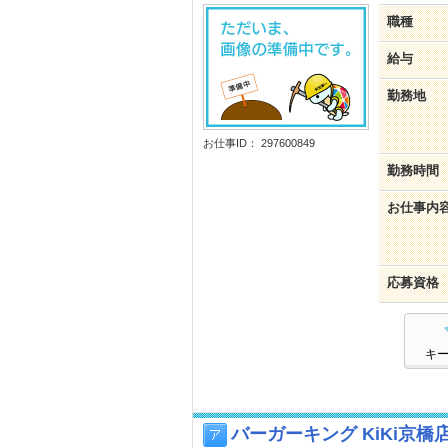
職種
給与
勤務地
お仕事ID： 297600849
勤務時間
お仕事内
応募資格
キ
バーガーキング KiKi京橋