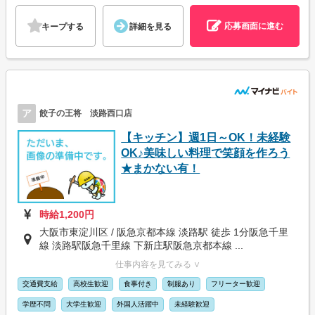
応募画面に進む
キープする
詳細を見る
ア
餃子の王将 淡路西口店
【キッチン】週1日～OK！未経験
OK♪美味しい料理で笑顔を作ろう
★まかない有！
時給1,200円
大阪市東淀川区 / 阪急京都本線 淡路駅 徒歩 1分阪急千里
線 淡路駅阪急千里線 下新庄駅阪急京都本線 ...
仕事内容を見てみる ∨
交通費支給
高校生歓迎
食事付き
制服あり
フリーター歓迎
学歴不問
大学生歓迎
外国人活躍中
未経験歓迎