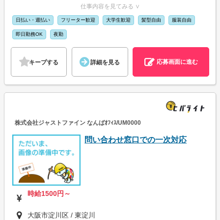
仕事内容を見てみる ∨
日払い・週払い
フリーター歓迎
大学生歓迎
髪型自由
服装自由
即日勤務OK
夜勤
応募画面に進む
キープする
詳細を見る
株式会社ジャストファイン なんばｵﾌｨｽ/UM0000
問い合わせ窓口での一次対応
時給1500円～
大阪市淀川区 / 東淀川