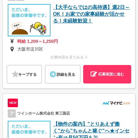
【大手ならではの高待遇】週2日～
OK！お家での家事経験が活かせ
る！未経験歓迎！
時給 1,200～1,250円
大阪市淀川区
仕事内容を見てみる ∨
応募画面に進む
キープする
詳細を見る
NEW
ア
ツインホーム株式会社 東三国店
【物件の案内】"とりあえず働
く"から"ちゃんと稼ぐ"へ★インセ
ン有⇒月50万円も?!