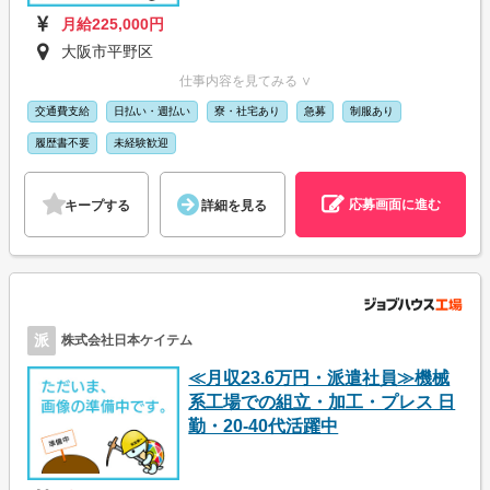
月給225,000円
大阪市平野区
仕事内容を見てみる ∨
交通費支給
日払い・週払い
寮・社宅あり
急募
制服あり
履歴書不要
未経験歓迎
応募画面に進む
キープする
詳細を見る
派
株式会社日本ケイテム
≪月収23.6万円・派遣社員≫機械
系工場での組立・加工・プレス 日
勤・20-40代活躍中