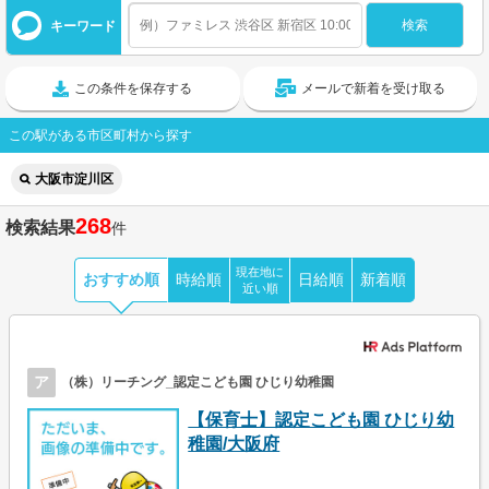
キーワード
この条件を保存する
メールで新着を受け取る
この駅がある市区町村から探す
大阪市淀川区
268
検索結果
件
現在地に
おすすめ順
時給順
日給順
新着順
近い順
ア
（株）リーチング_認定こども園 ひじり幼稚園
【保育士】認定こども園 ひじり幼
稚園/大阪府