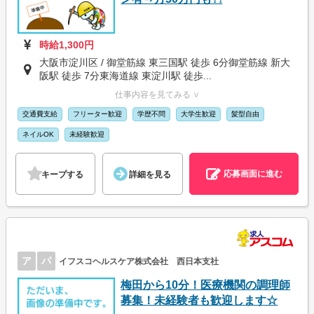
時給1,300円
大阪市淀川区 / 御堂筋線 東三国駅 徒歩 6分御堂筋線 新大
阪駅 徒歩 7分東海道線 東淀川駅 徒歩...
仕事内容を見てみる ∨
交通費支給
フリーター歓迎
学歴不問
大学生歓迎
髪型自由
ネイルOK
未経験歓迎
応募画面に進む
キープする
詳細を見る
ア
パ
イフスコヘルスケア株式会社 西日本支社
梅田から10分！医療機関の調理師
募集！未経験者も歓迎します☆