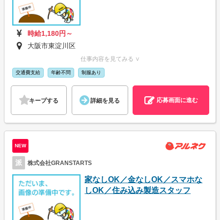
時給1,180円～
大阪市東淀川区
仕事内容を見てみる ∨
交通費支給
年齢不問
制服あり
応募画面に進む
キープする
詳細を見る
NEW
派
株式会社GRANSTARTS
家なしOK／金なしOK／スマホな
しOK／住み込み製造スタッフ