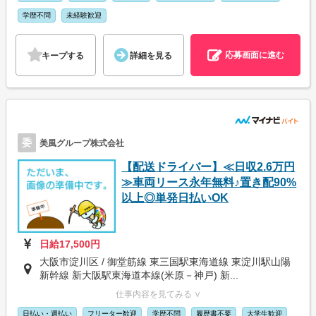
学歴不問
未経験歓迎
応募画面に進む
キープする
詳細を見る
委
美風グループ株式会社
【配送ドライバー】≪日収2.6万円
≫車両リース永年無料♪置き配90%
以上◎単発日払いOK
日給17,500円
大阪市淀川区 / 御堂筋線 東三国駅東海道線 東淀川駅山陽
新幹線 新大阪駅東海道本線(米原－神戸) 新...
仕事内容を見てみる ∨
日払い・週払い
フリーター歓迎
学歴不問
履歴書不要
大学生歓迎