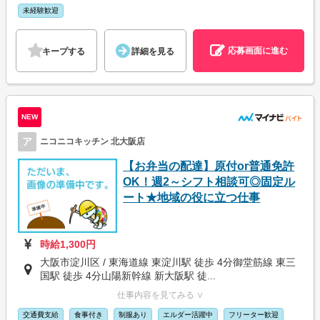
未経験歓迎
応募画面に進む
キープする
詳細を見る
NEW
ア
ニコニコキッチン 北大阪店
【お弁当の配達】原付or普通免許
OK！週2～シフト相談可◎固定ル
ート★地域の役に立つ仕事
時給1,300円
大阪市淀川区 / 東海道線 東淀川駅 徒歩 4分御堂筋線 東三
国駅 徒歩 4分山陽新幹線 新大阪駅 徒...
仕事内容を見てみる ∨
交通費支給
食事付き
制服あり
エルダー活躍中
フリーター歓迎