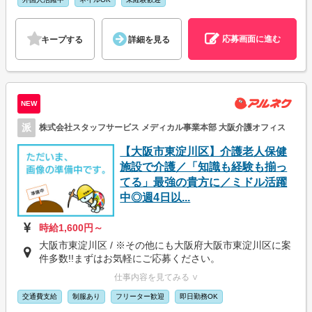
応募画面に進む
キープする
詳細を見る
NEW
派
株式会社スタッフサービス メディカル事業本部 大阪介護オフィス
【大阪市東淀川区】介護老人保健
施設で介護／「知識も経験も揃っ
てる」最強の貴方に／ミドル活躍
中◎週4日以...
時給1,600円～
大阪市東淀川区 / ※その他にも大阪府大阪市東淀川区に案
件多数!!まずはお気軽にご応募ください。
仕事内容を見てみる ∨
交通費支給
制服あり
フリーター歓迎
即日勤務OK