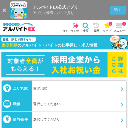
アルバイトEX公式アプリ
開く
アプリで快適にバイト探し
0
0
検索
履歴
キープ
メニュー
ログアウト中
路線・駅名で探すなら！
東淀川駅
のアルバイト・バイトの仕事探し・求人情報
エリア/駅
東淀川駅
職種
選択してください
給与/条件
選択してください