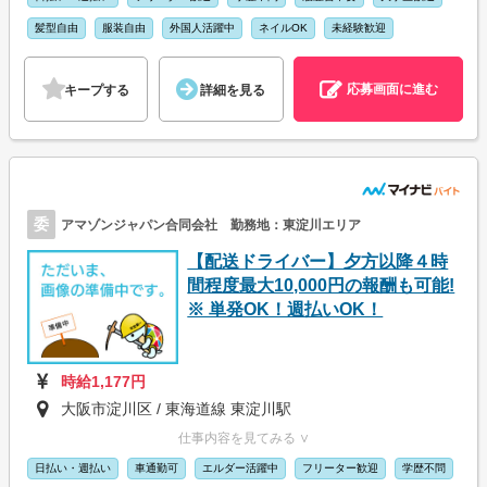
髪型自由
服装自由
外国人活躍中
ネイルOK
未経験歓迎
応募画面に進む
キープする
詳細を見る
委
アマゾンジャパン合同会社 勤務地：東淀川エリア
【配送ドライバー】夕方以降４時
間程度最大10,000円の報酬も可能!
※ 単発OK！週払いOK！
時給1,177円
大阪市淀川区 / 東海道線 東淀川駅
仕事内容を見てみる ∨
日払い・週払い
車通勤可
エルダー活躍中
フリーター歓迎
学歴不問