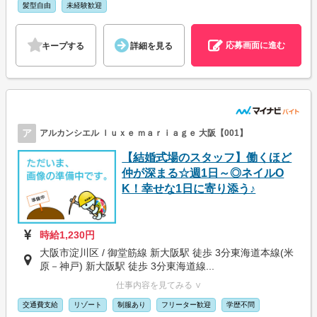
髪型自由
未経験歓迎
応募画面に進む
キープする
詳細を見る
ア
アルカンシエル ｌｕｘｅ ｍａｒｉａｇｅ 大阪【001】
【結婚式場のスタッフ】働くほど
仲が深まる☆週1日～◎ネイルO
K！幸せな1日に寄り添う♪
時給1,230円
大阪市淀川区 / 御堂筋線 新大阪駅 徒歩 3分東海道本線(米
原－神戸) 新大阪駅 徒歩 3分東海道線...
仕事内容を見てみる ∨
交通費支給
リゾート
制服あり
フリーター歓迎
学歴不問