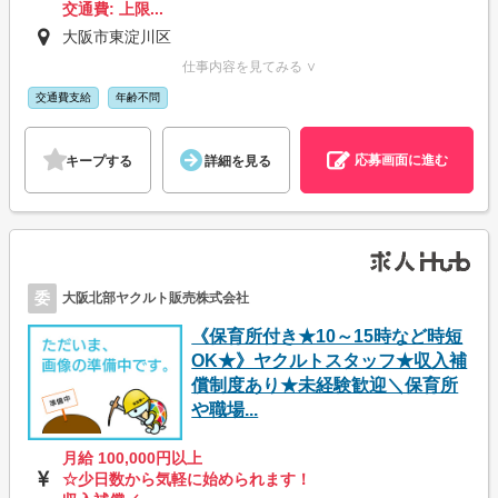
交通費: 上限...
大阪市東淀川区
仕事内容を見てみる ∨
交通費支給
年齢不問
応募画面に進む
キープする
詳細を見る
委
大阪北部ヤクルト販売株式会社
《保育所付き★10～15時など時短
OK★》ヤクルトスタッフ★収入補
償制度あり★未経験歓迎＼保育所
や職場...
月給 100,000円以上
☆少日数から気軽に始められます！