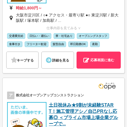
時給1,800円～
大阪市淀川区 / ○● アクセス・最寄り駅 ●○ 東淀川駅 / 新大
阪駅 / 塚本駅 / 加島駅 / ...
仕事内容を見てみる ∨
交通費支給
日払い・週払い
寮・社宅あり
オープニングスタッフ
食事付き
フリーター歓迎
髪型自由
即日勤務OK
夜勤
応募画面に進む
キープする
詳細を見る
ア
株式会社オープンアップコンストラクション
土日祝休み★9割が未経験STAR
T！施工管理アシ／自己PRなし応
募◎ ＜プライム市場上場企業グル
ープで...