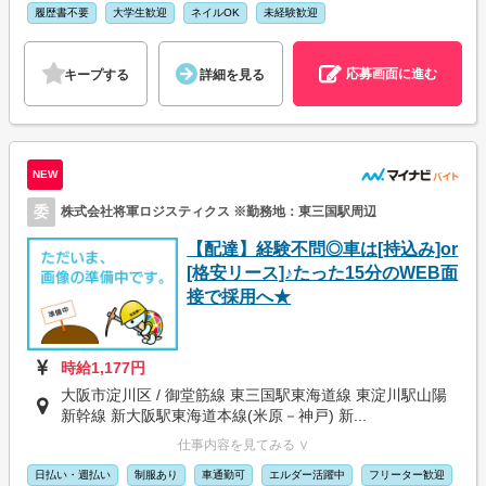
履歴書不要
大学生歓迎
ネイルOK
未経験歓迎
応募画面に進む
キープする
詳細を見る
NEW
委
株式会社将軍ロジスティクス ※勤務地：東三国駅周辺
【配達】経験不問◎車は[持込み]or
[格安リース]♪たった15分のWEB面
接で採用へ★
時給1,177円
大阪市淀川区 / 御堂筋線 東三国駅東海道線 東淀川駅山陽
新幹線 新大阪駅東海道本線(米原－神戸) 新...
仕事内容を見てみる ∨
日払い・週払い
制服あり
車通勤可
エルダー活躍中
フリーター歓迎