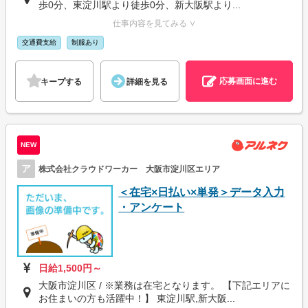
歩0分、東淀川駅より徒歩0分、新大阪駅より...
仕事内容を見てみる ∨
交通費支給
制服あり
応募画面に進む
キープする
詳細を見る
NEW
ア
株式会社クラウドワーカー 大阪市淀川区エリア
＜在宅×日払い×単発＞データ入力
・アンケート
日給1,500円～
大阪市淀川区 / ※業務は在宅となります。 【下記エリアに
お住まいの方も活躍中！】 東淀川駅,新大阪...