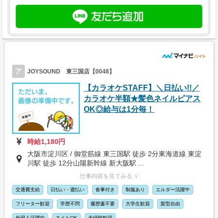
ア
JOYSOUND 東三国店【0048】
【カラオケSTAFF】＼日払い!!／
カラオケ半額★髪色ネイルピアス
OK◎給与は1分毎！
時給1,180円
大阪市淀川区 / 御堂筋線 東三国駅 徒歩 2分東海道線 東淀
川駅 徒歩 12分山陽新幹線 新大阪駅 ...
仕事内容を見てみる ∨
交通費支給
日払い・週払い
食事付き
制服あり
エルダー活躍中
フリーター歓迎
学歴不問
履歴書不要
大学生歓迎
髪型自由
外国人活躍中
ネイルOK
未経験歓迎