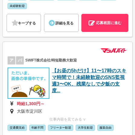
未経験歓迎
応募画面に進む
キープする
詳細を見る
ア
パ
SWIFT株式会社/時短勤務大歓迎
【お昼の5hだけ】11〜17時のスキ
マ時間で！未経験歓迎のSNS監視
週3〜OK、残業なしで夕飯の支
度...
時給1,300円～
大阪市淀川区
仕事内容を見てみる ∨
交通費支給
年齢不問
フリーター歓迎
大学生歓迎
服装自由