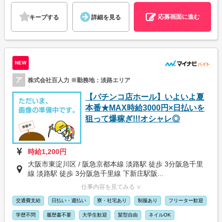
応募画面に進む
キープする
詳細を見る
NEW
ア
株式会社百人力 ※勤務地：淡路エリア
【パチンコ店ホール】いよいよ夏
本番★MAX時給3000円×日払いを
狙って爆稼ぎ!!!オシャレ◎
時給1,200円
大阪市東淀川区 / 阪急京都本線 淡路駅 徒歩 3分阪急千里
線 淡路駅 徒歩 3分阪急千里線 下新庄駅阪...
仕事内容を見てみる ∨
交通費支給
日払い・週払い
寮・社宅あり
制服あり
フリーター歓迎
学歴不問
履歴書不要
大学生歓迎
髪型自由
ネイルOK