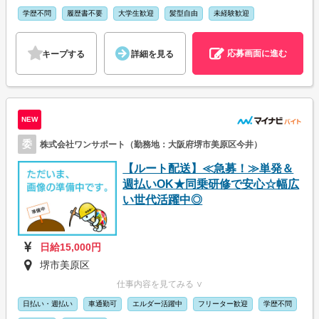
学歴不問
履歴書不要
大学生歓迎
髪型自由
未経験歓迎
応募画面に進む
キープする
詳細を見る
NEW
委
株式会社ワンサポート（勤務地：大阪府堺市美原区今井）
【ルート配送】≪急募！≫単発＆
週払いOK★同乗研修で安心☆幅広
い世代活躍中◎
日給15,000円
堺市美原区
仕事内容を見てみる ∨
日払い・週払い
車通勤可
エルダー活躍中
フリーター歓迎
学歴不問