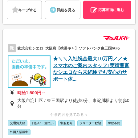
応募画面に進む
キープする
詳細を見る
派
株式会社シエロ_大阪府【携帯キャ】ソフトバンク東三国/AF5
★＼＼入社祝金最大10万円／／★
スマホのご案内スタッフ♪実績豊富
なシエロなら未経験でも安心のサ
ポート体...
時給1,500円～
大阪市淀川区 / 東三国駅より徒歩0分、東淀川駅より徒歩0
分
仕事内容を見てみる ∨
交通費支給
日払い・週払い
制服あり
フリーター歓迎
学歴不問
外国人活躍中