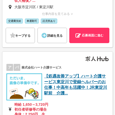
収入補償／...
大阪市淀川区 / 東淀川駅
仕事内容を見てみる ∨
交通費支給
車通勤可
託児所あり
応募画面に進む
キープする
詳細を見る
ア
パ
株式会社ハート介護サービス
【処遇改善アップ】ハート介護サ
ービス東淀川で登録ヘルパーのお
仕事！中高年も活躍中！JR東淀川
駅前 介護...
時給 1,650～3,720円
初任者研修等の場合
身体：2,250円 生...