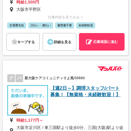
時給1,500円
大阪市平野区
仕事内容を見てみる ∨
交通費支給
日払い・週払い
履歴書不要
未経験歓迎
応募画面に進む
キープする
詳細を見る
ア
パ
新大阪ケアコミュニティそよ風/30660
【週2日～】調理スタッフ/パート
募集！【無資格・未経験歓迎！】
時給1,177円～
大阪市淀川区 / 東三国駅より徒歩0分、三国(大阪)駅より徒