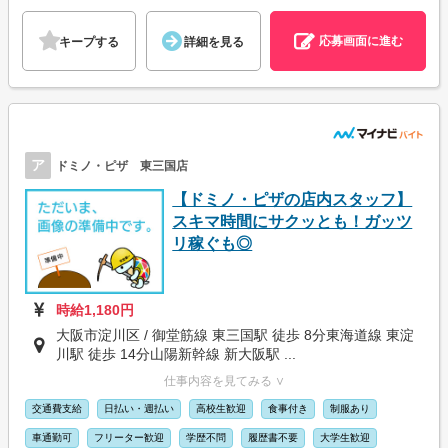
応募画面に進む
キープする
詳細を見る
ア
ドミノ・ピザ 東三国店
【ドミノ・ピザの店内スタッフ】
スキマ時間にサクッとも！ガッツ
リ稼ぐも◎
時給1,180円
大阪市淀川区 / 御堂筋線 東三国駅 徒歩 8分東海道線 東淀
川駅 徒歩 14分山陽新幹線 新大阪駅 ...
仕事内容を見てみる ∨
交通費支給
日払い・週払い
高校生歓迎
食事付き
制服あり
車通勤可
フリーター歓迎
学歴不問
履歴書不要
大学生歓迎