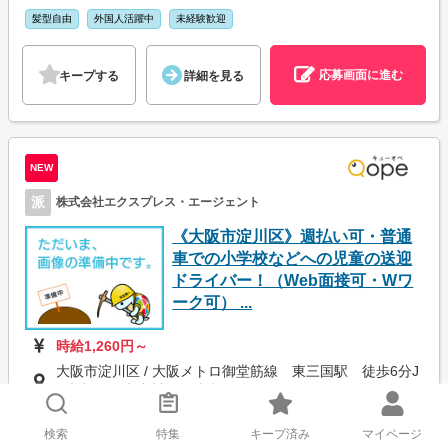
髪型自由
外国人活躍中
未経験歓迎
応募画面に進む
キープする
詳細を見る
NEW
派
株式会社エクスプレス・エージェント
《大阪市淀川区》週払い可・普通
車での小学校などへの児童の送迎
ドライバー！（Web面接可・Wワ
ーク可） ...
時給1,260円～
大阪市淀川区 / 大阪メトロ御堂筋線 東三国駅 徒歩6分J
R京都線 東淀川駅 徒歩14分
仕事内容を見てみる ∨
検索
特集
キープ済み
マイページ
交通費支給
日払い・週払い