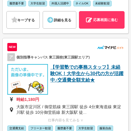
履歴書不要
大学生歓迎
外国人活躍中
ネイルOK
未経験歓迎
応募画面に進む
キープする
詳細を見る
NEW
ア
個別指導キャンパス 東三国校(東三国駅エリア)
【学習塾での事務スタッフ】未経
験OK！大学生から30代の方が活躍
中♪交通費全額支給★
時給1,180円
大阪市淀川区 / 御堂筋線 東三国駅 徒歩 4分東海道線 東淀
川駅 徒歩 10分御堂筋線 新大阪駅 徒...
仕事内容を見てみる ∨
交通費支給
フリーター歓迎
履歴書不要
大学生歓迎
服装自由