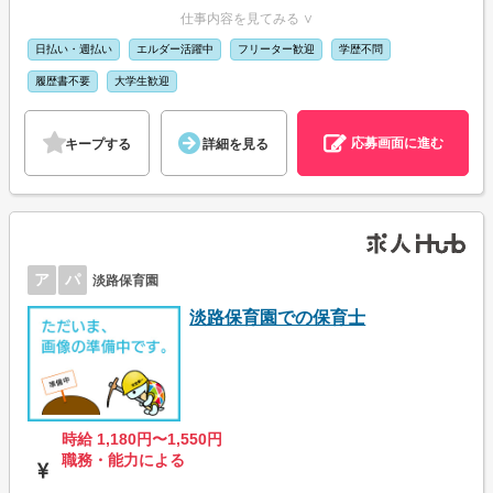
仕事内容を見てみる ∨
日払い・週払い
エルダー活躍中
フリーター歓迎
学歴不問
履歴書不要
大学生歓迎
応募画面に進む
キープする
詳細を見る
ア
パ
淡路保育園
淡路保育園での保育士
時給 1,180円〜1,550円
職務・能力による