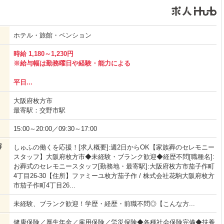
ホテル・旅館・ペンション
時給 1,180～1,230円
※給与幅は勤務曜日や経験・能力による
平日...
大阪府枚方市
最寄駅：交野市駅
15:00～20:00／09:30～17:00
容
しゅふの働くを応援！[求人概要]:週2日からOK【家族葬のセレモニー
スタッフ】大阪府枚方市◆未経験・ブランク歓迎◆経歴不問[職種名]:
お葬式のセレモニースタッフ[勤務地・最寄駅]:大阪府枚方市茄子作町
4丁目26-30【住所】ファミーユ枚方茄子作 / 株式会社花駒大阪府枚方
市茄子作町4丁目26...
未経験、ブランク歓迎！学歴・経歴・前職不問◎【こんな方...
健康保険／厚生年金／雇用保険／労災保険◆各種社会保険完備◆扶養