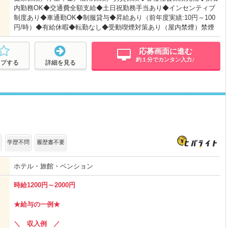
内勤務OK◆交通費全額支給◆土日祝勤務手当あり◆インセンティブ
制度あり◆車通勤OK◆制服貸与◆昇給あり（前年度実績:10円～100
円/時）◆有給休暇◆転勤なし◆受動喫煙対策あり（屋内禁煙）禁煙
応募画面に進む
約１分でカンタン入力♪
ープする
詳細を見る
学歴不問
履歴書不要
ホテル・旅館・ペンション
時給1200円～2000円
★給与の一例★
＼ 収入例 ／