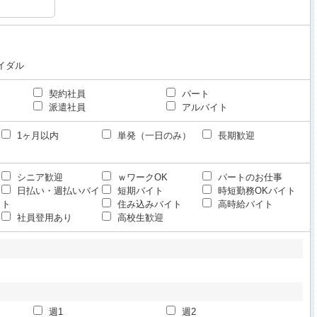
イダル
契約社員
パート
派遣社員
アルバイト
1ヶ月以内
単発（一日のみ）
長期歓迎
シニア歓迎
ｗワークOK
パートのお仕事
日払い・週払いバイ
短期バイト
時短勤務OKバイト
ト
住み込みバイト
高時給バイト
社員登用あり
高校生歓迎
週1
週2