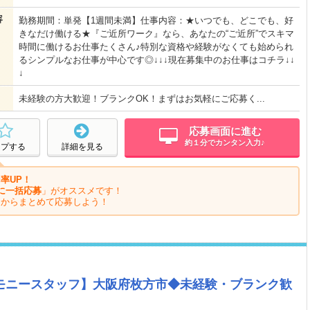
容
勤務期間：単発【1週間未満】仕事内容：★いつでも、どこでも、好
きなだけ働ける★『ご近所ワーク』なら、あなたの“ご近所”でスキマ
時間に働けるお仕事たくさん♪特別な資格や経験がなくても始められ
るシンプルなお仕事が中心です◎↓↓↓現在募集中のお仕事はコチラ↓↓
↓
未経験の方大歓迎！ブランクOK！まずはお気軽にご応募く...
応募画面に進む
約１分でカンタン入力♪
ープする
詳細を見る
率UP！
に一括応募
」がオススメです！
ジからまとめて応募しよう！
レモニースタッフ】大阪府枚方市◆未経験・ブランク歓