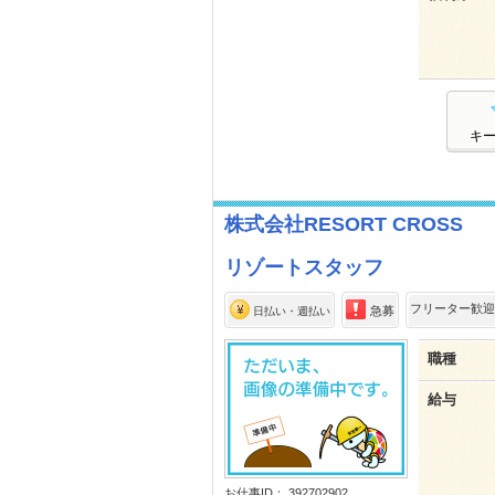
キ
株式会社RESORT CROSS
リゾートスタッフ
フリーター歓迎
急募
日払い・週払い
職種
給与
お仕事ID： 392702902