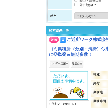
髪型・髪色自由
即日勤務OK
給与
検索結果一覧
ご近所ワーク株式会
ゴミ集積所（分別・清掃）◇
に◎単発＆短期多数！
エルダー活躍中
服装自由
職種
給与
勤務地
勤務時間
お仕事ID： 393647478