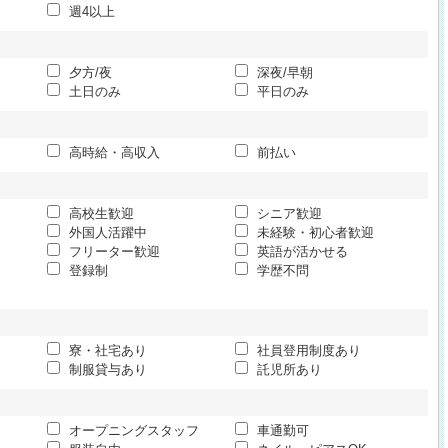
週4以上
夕方/夜
深夜/早朝
土日のみ
平日のみ
高時給・高収入
前払い
高校生歓迎
シニア歓迎
外国人活躍中
未経験・初心者歓迎
フリーター歓迎
英語が活かせる
登録制
学歴不問
寮・社宅あり
社員登用制度あり
制服貸与あり
託児所あり
オープニングスタッフ
車通勤可