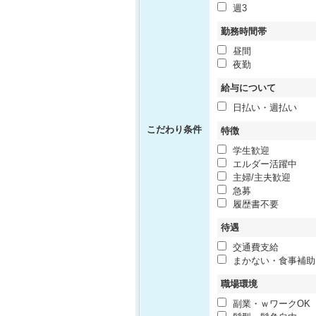
週3
勤務時間帯
昼間
夜勤
給与について
日払い・週払い
こだわり条件
特徴
学生歓迎
エルダー活躍中
主婦/主夫歓迎
急募
履歴書不要
待遇
交通費支給
まかない・食事補助
職場環境
副業・ｗワークOK