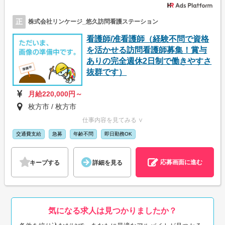
正
株式会社リンケージ_悠久訪問看護ステーション
看護師/准看護師（経験不問で資格
を活かせる訪問看護師募集！賞与
ありの完全週休2日制で働きやすさ
抜群です）
月給220,000円～
枚方市 / 枚方市
仕事内容を見てみる ∨
交通費支給
急募
年齢不問
即日勤務OK
応募画面に進む
キープする
詳細を見る
気になる求人は見つかりましたか？