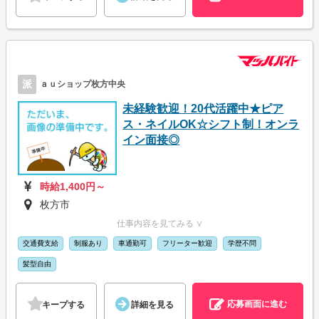
派
ａｕショップ枚方中央
未経験歓迎！20代活躍中★ピア
ス・ネイルOK☆シフト制！オンラ
イン面接◎
時給1,400円～
枚方市
仕事内容を見てみる ∨
交通費支給
制服あり
車通勤可
フリーター歓迎
学歴不問
髪型自由
応募画面に進む
キープする
詳細を見る