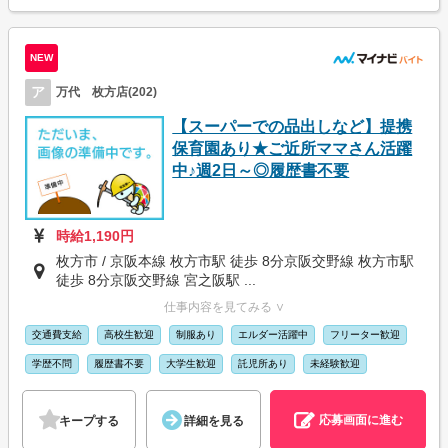
NEW
ア
万代 枚方店(202)
【スーパーでの品出しなど】提携
保育園あり★ご近所ママさん活躍
中♪週2日～◎履歴書不要
時給1,190円
枚方市 / 京阪本線 枚方市駅 徒歩 8分京阪交野線 枚方市駅
徒歩 8分京阪交野線 宮之阪駅 ...
仕事内容を見てみる ∨
交通費支給
高校生歓迎
制服あり
エルダー活躍中
フリーター歓迎
学歴不問
履歴書不要
大学生歓迎
託児所あり
未経験歓迎
応募画面に進む
キープする
詳細を見る