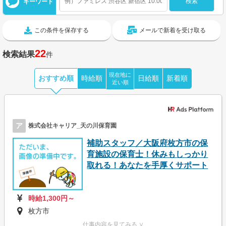
キーワード
この条件を保存する
メールで新着を受け取る
22
検索結果
件
現在地に
おすすめ順
時給順
日給順
新着順
近い順
ア
株式会社キャリア_天の川保育園
補助スタッフ／大阪府枚方市の保
育施設の保育士！休みもしっかり
取れる！あなたを手厚くサポート
時給1,300円～
枚方市
仕事内容を見てみる ∨