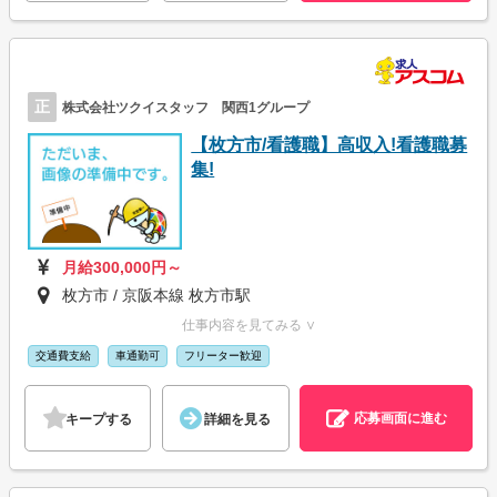
正
株式会社ツクイスタッフ 関西1グループ
【枚方市/看護職】高収入!看護職募
集!
月給300,000円～
枚方市 / 京阪本線 枚方市駅
仕事内容を見てみる ∨
交通費支給
車通勤可
フリーター歓迎
応募画面に進む
キープする
詳細を見る