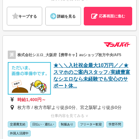
応募画面に進む
キープする
詳細を見る
派
株式会社シエロ_大阪府【携帯キャ】auショップ枚方中央/AF5
★＼＼入社祝金最大10万円／／★
スマホのご案内スタッフ♪実績豊富
なシエロなら未経験でも安心のサ
ポート体...
時給1,400円～
枚方市 / 枚方市駅より徒歩0分、宮之阪駅より徒歩0分
仕事内容を見てみる ∨
交通費支給
日払い・週払い
制服あり
フリーター歓迎
学歴不問
外国人活躍中