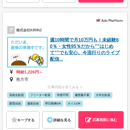
ア
株式会社KIRINZ
週10時間で月10万円も！未経験8
0％・女性95％だから""はじめ
て""でも安心。今流行りのライブ
配信...
時給1,226円～
枚方市
仕事内容を見てみる ∨
高校生歓迎
フリーター歓迎
学歴不問
履歴書不要
大学生歓迎
髪型自由
服装自由
即日勤務OK
ネイルOK
応募画面に進む
キープする
詳細を見る