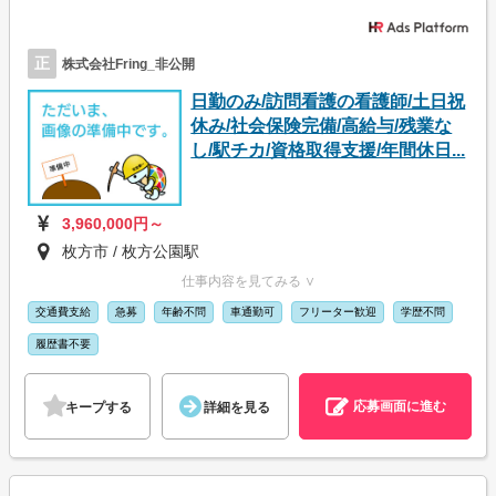
正
株式会社Fring_非公開
日勤のみ/訪問看護の看護師/土日祝
休み/社会保険完備/高給与/残業な
し/駅チカ/資格取得支援/年間休日...
3,960,000円～
枚方市 / 枚方公園駅
仕事内容を見てみる ∨
交通費支給
急募
年齢不問
車通勤可
フリーター歓迎
学歴不問
履歴書不要
応募画面に進む
キープする
詳細を見る