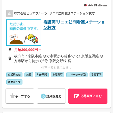
正
株式会社ピュアブルーツ_リニエ訪問看護ステーション枚方
看護師/リニエ訪問看護ステーショ
ン枚方
月給300,000円～
枚方市 / 京阪本線 枚方市駅から徒歩で6分 京阪交野線 枚
方市駅から徒歩で6分 京阪交野線 宮...
仕事内容を見てみる ∨
交通費支給
急募
年齢不問
車通勤可
フリーター歓迎
学歴不問
履歴書不要
応募画面に進む
キープする
詳細を見る