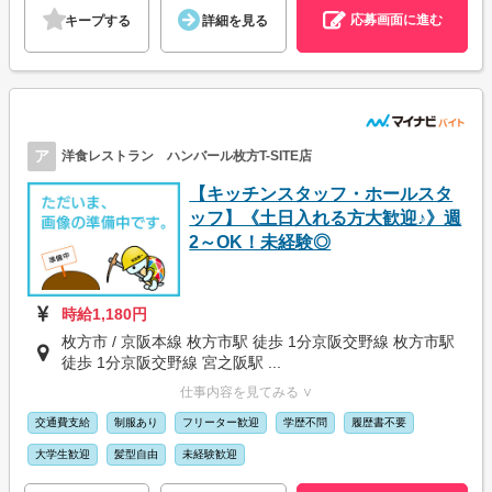
応募画面に進む
キープする
詳細を見る
ア
洋食レストラン ハンバール枚方T-SITE店
【キッチンスタッフ・ホールスタ
ッフ】《土日入れる方大歓迎♪》週
2～OK！未経験◎
時給1,180円
枚方市 / 京阪本線 枚方市駅 徒歩 1分京阪交野線 枚方市駅
徒歩 1分京阪交野線 宮之阪駅 ...
仕事内容を見てみる ∨
交通費支給
制服あり
フリーター歓迎
学歴不問
履歴書不要
大学生歓迎
髪型自由
未経験歓迎