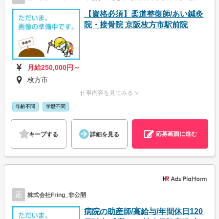
【資格必須】柔道整復師/あい鍼灸
院・接骨院 京阪枚方市駅前院
月給250,000円～
枚方市
仕事内容を見てみる ∨
年齢不問
学歴不問
応募画面に進む
キープする
詳細を見る
正
株式会社Fring_非公開
病院の助産師/高給与/年間休日120