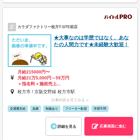
正
カラダファクトリー枚方T-SITE前店
★大事なのは学歴ではなく、あな
たの人間力です★未経験大歓迎！
月給215000円〜
月給21万5,000円～59万円
＋指名料＋施術売上...
枚方市 / 京阪交野線 枚方市駅
仕事内容を見てみる ∨
交通費支給
急募
制服あり
フリーター歓迎
学歴不問
応募画面に進む
詳細を見る