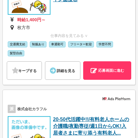
時給1,400円～
枚方市
仕事内容を見てみる ∨
交通費支給
制服あり
車通勤可
フリーター歓迎
学歴不問
髪型自由
応募画面に進む
キープする
詳細を見る
派
株式会社カラフル
20-50代活躍中!!/有料老人ホームの
介護職/夜勤専従/週1日からOK!入
居者さまに寄り添う有料老人...