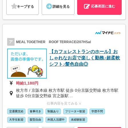
応募画面に進む
キープする
詳細を見る
ア
MEAL TOGETHER ROOF TERRACE/207HSal
【カフェレストランのホール】お
しゃれなお店で楽しく勤務♪超柔軟
シフト♪髪色自由◎
時給1,180円
枚方市 / 京阪本線 枚方市駅 徒歩 0分京阪交野線 枚方市駅
徒歩 0分京阪交野線 宮之阪駅 ...
仕事内容を見てみる ∨
交通費支給
食事付き
制服あり
フリーター歓迎
学歴不問
大学生歓迎
髪型自由
外国人活躍中
未経験歓迎