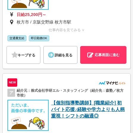
日給25,200円～
枚方市 / 京阪交野線 枚方市駅
仕事内容を見てみる ∨
交通費支給
即日勤務OK
応募画面に進む
キープする
詳細を見る
NEW
紹介元：株式会社学研エル・スタッフィング（紹介先：森塾／枚方
ア
市校）
【個別指導塾講師】[職業紹介] 初
バイト応援♪経験や学力よりも人柄
重視！シフトの融通◎