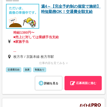
週4～【完全予約制の個室で施術】
時短勤務OK！交通費全額支給
時給1380円〜
■売上に対しては業績手当支給
■家族手当
...
枚方市 / 京阪本線 枚方市駅
仕事内容を見てみる ∨
交通費支給
急募
制服あり
応募画面に進む
詳細を見る