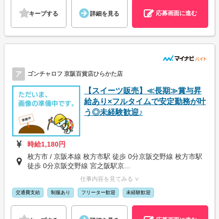
応募画面に進む
キープする
詳細を見る
ア
ゴンチャロフ 京阪百貨店ひらかた店
【スイーツ販売】≪長期≫賞与昇
給あり×フルタイムで安定勤務が叶
う◎未経験歓迎♪
時給1,180円
枚方市 / 京阪本線 枚方市駅 徒歩 0分京阪交野線 枚方市駅
徒歩 0分京阪交野線 宮之阪駅京...
仕事内容を見てみる ∨
交通費支給
制服あり
フリーター歓迎
未経験歓迎