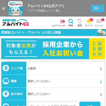
アルバイトEX公式アプリ
開く
アプリで快適にバイト探し
0
0
検索
履歴
キープ
メニュー
ログアウト中
岡東町のバイト・アルバイトの求人情報
エリア/駅
大阪府
職種
選択してください
給与/条件
選択してください