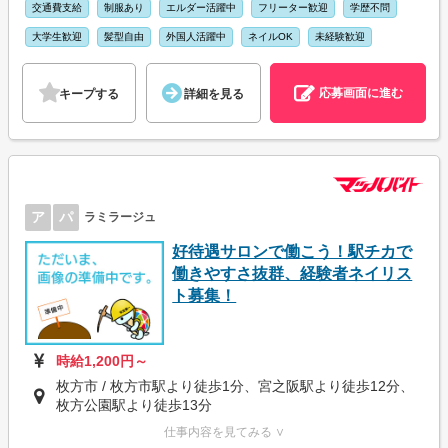
交通費支給
制服あり
エルダー活躍中
フリーター歓迎
学歴不問
大学生歓迎
髪型自由
外国人活躍中
ネイルOK
未経験歓迎
応募画面に進む
キープする
詳細を見る
ア
パ
ラミラージュ
好待遇サロンで働こう！駅チカで
働きやすさ抜群、経験者ネイリス
ト募集！
時給1,200円～
枚方市 / 枚方市駅より徒歩1分、宮之阪駅より徒歩12分、
枚方公園駅より徒歩13分
仕事内容を見てみる ∨