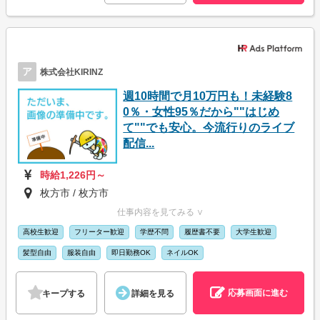
ア
株式会社KIRINZ
週10時間で月10万円も！未経験8
0％・女性95％だから""はじめ
て""でも安心。今流行りのライブ
配信...
時給1,226円～
枚方市 / 枚方市
仕事内容を見てみる ∨
高校生歓迎
フリーター歓迎
学歴不問
履歴書不要
大学生歓迎
髪型自由
服装自由
即日勤務OK
ネイルOK
応募画面に進む
キープする
詳細を見る