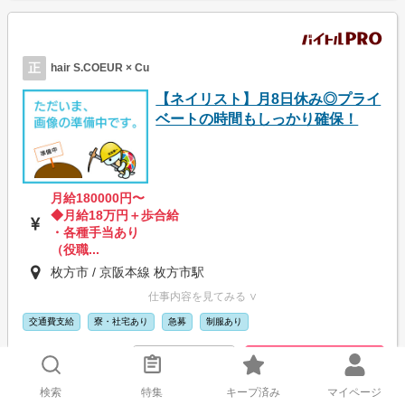
正
hair S.COEUR × Cu
【ネイリスト】月8日休み◎プライ
ベートの時間もしっかり確保！
月給180000円〜
◆月給18万円＋歩合給
・各種手当あり
（役職...
枚方市 / 京阪本線 枚方市駅
仕事内容を見てみる ∨
交通費支給
寮・社宅あり
急募
制服あり
応募画面に進む
詳細を見る
検索
特集
キープ済み
マイページ