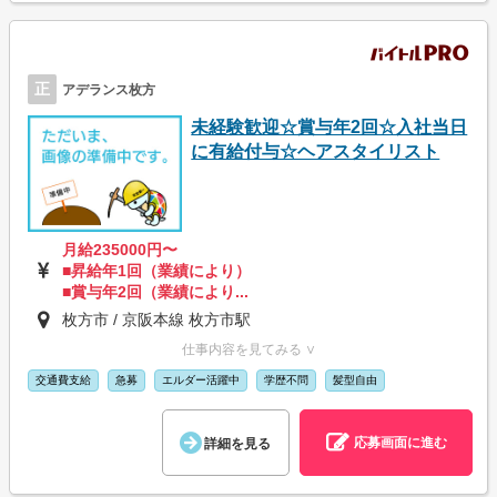
正
アデランス枚方
未経験歓迎☆賞与年2回☆入社当日
に有給付与☆ヘアスタイリスト
月給235000円〜
■昇給年1回（業績により）
■賞与年2回（業績により...
枚方市 / 京阪本線 枚方市駅
仕事内容を見てみる ∨
交通費支給
急募
エルダー活躍中
学歴不問
髪型自由
応募画面に進む
詳細を見る