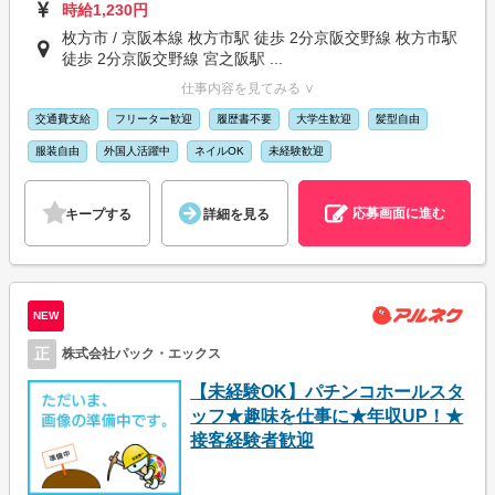
時給1,230円
枚方市 / 京阪本線 枚方市駅 徒歩 2分京阪交野線 枚方市駅
徒歩 2分京阪交野線 宮之阪駅 ...
仕事内容を見てみる ∨
交通費支給
フリーター歓迎
履歴書不要
大学生歓迎
髪型自由
服装自由
外国人活躍中
ネイルOK
未経験歓迎
応募画面に進む
キープする
詳細を見る
NEW
正
株式会社パック・エックス
【未経験OK】パチンコホールスタ
ッフ★趣味を仕事に★年収UP！★
接客経験者歓迎