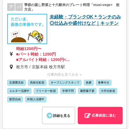
季節の蒸し野菜と十六穀米のプレート料理「musi-vege+ 枚
ア
パ
方店」
未経験・ブランクOK＊ランチのみ
◎仕込みや盛付けなど｜キッチン
時給1200円〜
■パート時給：1200円
■アルバイト時給：1200円<...
枚方市 / 京阪本線 枚方市駅
仕事内容を見てみる ∨
交通費支給
高校生歓迎
オープニングスタッフ
急募
食事付き
エルダー活躍中
フリーター歓迎
学歴不問
履歴書不要
大学生歓迎
髪型自由
外国人活躍中
応募画面に進む
詳細を見る