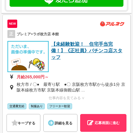
NEW
正
プレミア+ラボ枚方店 本館
【未経験歓迎！ 住宅手当完
備！】《正社員》パチンコ店スタ
ッフ
月給265,000円～
枚方市 / 〇● 最寄り駅 ●〇 京阪枚方市駅から徒歩1分 京
阪本線枚方市駅 京阪本線御殿山駅 ...
仕事内容を見てみる ∨
交通費支給
制服あり
フリーター歓迎
応募画面に進む
キープする
詳細を見る