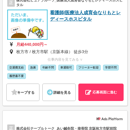
株式会社ピュアブルーツ_医療法人成育会なりもとレディースホスピ
正
タル
看護師/医療法人成育会なりもとレ
ディースホスピタル
月給440,000円～
枚方市 / 枚方市駅（京阪本線） 徒歩3分
仕事内容を見てみる ∨
交通費支給
急募
年齢不問
車通勤可
フリーター歓迎
学歴不問
履歴書不要
応募画面に進む
キープする
詳細を見る
正
株式会社テーブルトーク_あい鍼灸院・接骨院 京阪枚方市駅前院