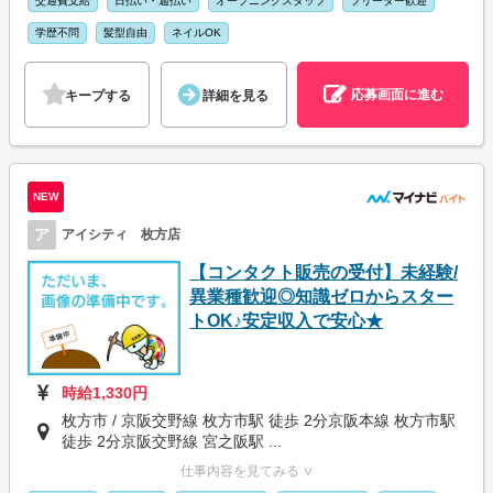
交通費支給
日払い・週払い
オープニングスタッフ
フリーター歓迎
学歴不問
髪型自由
ネイルOK
応募画面に進む
キープする
詳細を見る
NEW
ア
アイシティ 枚方店
【コンタクト販売の受付】未経験/
異業種歓迎◎知識ゼロからスター
トOK♪安定収入で安心★
時給1,330円
枚方市 / 京阪交野線 枚方市駅 徒歩 2分京阪本線 枚方市駅
徒歩 2分京阪交野線 宮之阪駅 ...
仕事内容を見てみる ∨