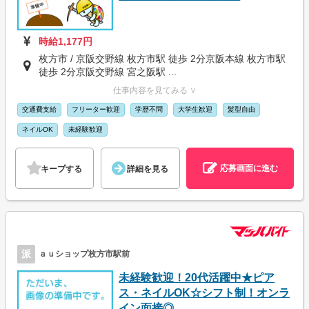
時給1,177円
枚方市 / 京阪交野線 枚方市駅 徒歩 2分京阪本線 枚方市駅
徒歩 2分京阪交野線 宮之阪駅 ...
仕事内容を見てみる ∨
交通費支給
フリーター歓迎
学歴不問
大学生歓迎
髪型自由
ネイルOK
未経験歓迎
応募画面に進む
キープする
詳細を見る
派
ａｕショップ枚方市駅前
未経験歓迎！20代活躍中★ピア
ス・ネイルOK☆シフト制！オンラ
イン面接◎