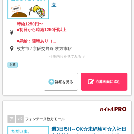
☆
時給1250円〜
■初日から時給1250円以上
■昇給：随時あり（...
枚方市 / 京阪交野線 枚方市駅
仕事内容を見てみる ∨
急募
応募画面に進む
詳細を見る
ア
パ
フォンテーヌ枚方モール
週3日/5H～OK☆未経験可☆入社日