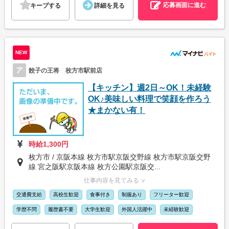
応募画面に進む
キープする
詳細を見る
NEW
ア
餃子の王将 枚方市駅前店
【キッチン】週2日～OK！未経験
OK♪美味しい料理で笑顔を作ろう
★まかない有！
時給1,300円
枚方市 / 京阪本線 枚方市駅京阪交野線 枚方市駅京阪交野
線 宮之阪駅京阪本線 枚方公園駅京阪交...
仕事内容を見てみる ∨
交通費支給
高校生歓迎
食事付き
制服あり
フリーター歓迎
学歴不問
履歴書不要
大学生歓迎
外国人活躍中
未経験歓迎