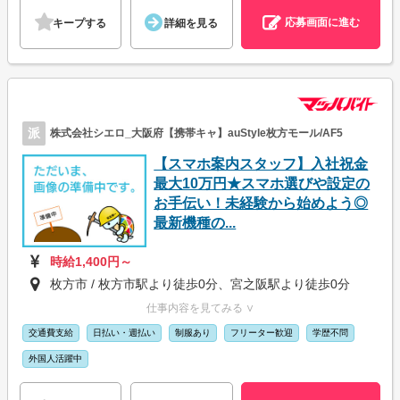
応募画面に進む
キープする
詳細を見る
派
株式会社シエロ_大阪府【携帯キャ】auStyle枚方モール/AF5
【スマホ案内スタッフ】入社祝金
最大10万円★スマホ選びや設定の
お手伝い！未経験から始めよう◎
最新機種の...
時給1,400円～
枚方市 / 枚方市駅より徒歩0分、宮之阪駅より徒歩0分
仕事内容を見てみる ∨
交通費支給
日払い・週払い
制服あり
フリーター歓迎
学歴不問
外国人活躍中