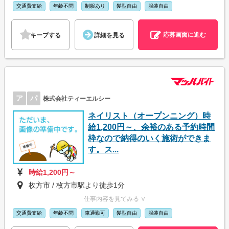
交通費支給
年齢不問
制服あり
髪型自由
服装自由
応募画面に進む
キープする
詳細を見る
ア
パ
株式会社ティーエルシー
ネイリスト（オープンニング）時
給1,200円～、余裕のある予約時間
枠なので納得のいく施術ができま
す。ス...
時給1,200円～
枚方市 / 枚方市駅より徒歩1分
仕事内容を見てみる ∨
交通費支給
年齢不問
車通勤可
髪型自由
服装自由