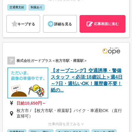
交通費支給
制服あり
応募画面に進む
キープする
詳細を見る
ア
株式会社ガードプラス＜枚方市駅・樟葉駅＞
【オープニング】交通誘導・警備
スタッフ ＜必須:18歳以上＞週4日
～?日・週払いOK！履歴書不要！
紙の...
日給10,650円～
枚方市 / 【枚方市駅・樟葉駅】バイク・車通勤OK （直行
直帰可）
仕事内容を見てみる ∨