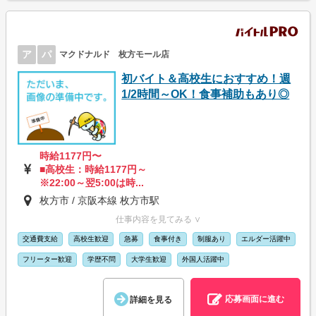
ア
パ
マクドナルド 枚方モール店
初バイト＆高校生におすすめ！週
1/2時間～OK！食事補助もあり◎
時給1177円〜
■高校生：時給1177円～
※22:00～翌5:00は時...
枚方市 / 京阪本線 枚方市駅
仕事内容を見てみる ∨
交通費支給
高校生歓迎
急募
食事付き
制服あり
エルダー活躍中
フリーター歓迎
学歴不問
大学生歓迎
外国人活躍中
応募画面に進む
詳細を見る