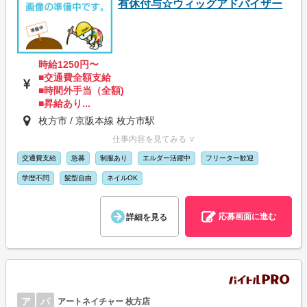
有休付与☆ウィッグアドバイザー
時給1250円〜
■交通費全額支給
■時間外手当（全額)
■昇給あり...
枚方市 / 京阪本線 枚方市駅
仕事内容を見てみる ∨
交通費支給
急募
制服あり
エルダー活躍中
フリーター歓迎
学歴不問
髪型自由
ネイルOK
応募画面に進む
詳細を見る
ア
パ
アートネイチャー 枚方店