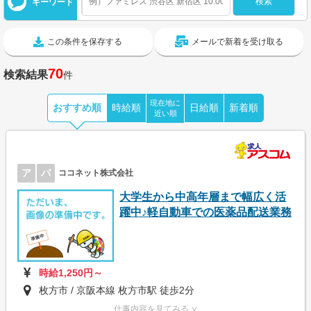
キーワード
この条件を保存する
メールで新着を受け取る
70
検索結果
件
現在地に
おすすめ順
時給順
日給順
新着順
近い順
ア
パ
ココネット株式会社
大学生から中高年層まで幅広く活
躍中♪軽自動車での医薬品配送業務
時給1,250円～
枚方市 / 京阪本線 枚方市駅 徒歩2分
仕事内容を見てみる ∨