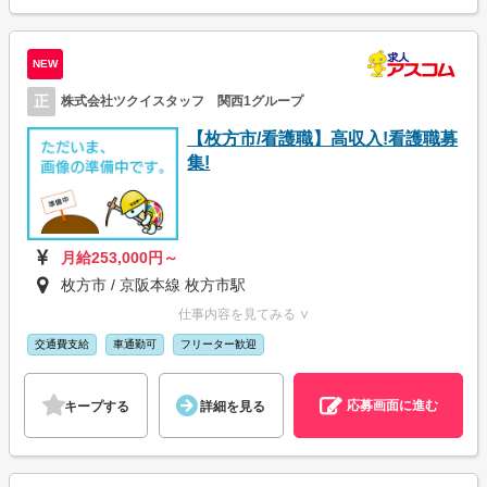
NEW
正
株式会社ツクイスタッフ 関西1グループ
【枚方市/看護職】高収入!看護職募
集!
月給253,000円～
枚方市 / 京阪本線 枚方市駅
仕事内容を見てみる ∨
交通費支給
車通勤可
フリーター歓迎
応募画面に進む
キープする
詳細を見る