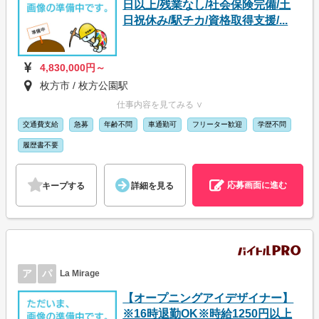
日以上/残業なし/社会保険完備/土
日祝休み/駅チカ/資格取得支援/...
4,830,000円～
枚方市 / 枚方公園駅
仕事内容を見てみる ∨
交通費支給
急募
年齢不問
車通勤可
フリーター歓迎
学歴不問
履歴書不要
応募画面に進む
キープする
詳細を見る
ア
パ
La Mirage
【オープニングアイデザイナー】
※16時退勤OK※時給1250円以上