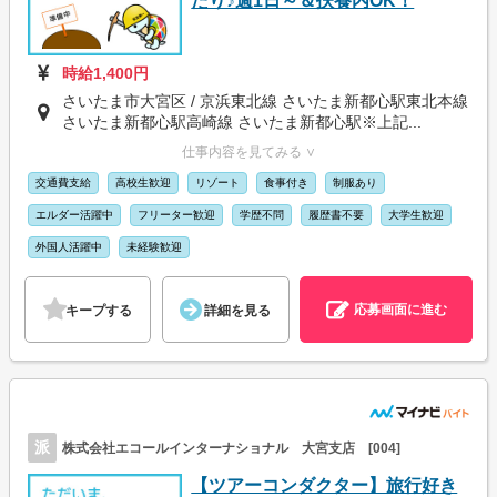
たり♪週1日～＆扶養内OK！
時給1,400円
さいたま市大宮区 / 京浜東北線 さいたま新都心駅東北本線
さいたま新都心駅高崎線 さいたま新都心駅※上記...
仕事内容を見てみる ∨
交通費支給
高校生歓迎
リゾート
食事付き
制服あり
エルダー活躍中
フリーター歓迎
学歴不問
履歴書不要
大学生歓迎
外国人活躍中
未経験歓迎
応募画面に進む
キープする
詳細を見る
派
株式会社エコールインターナショナル 大宮支店 [004]
【ツアーコンダクター】旅行好き