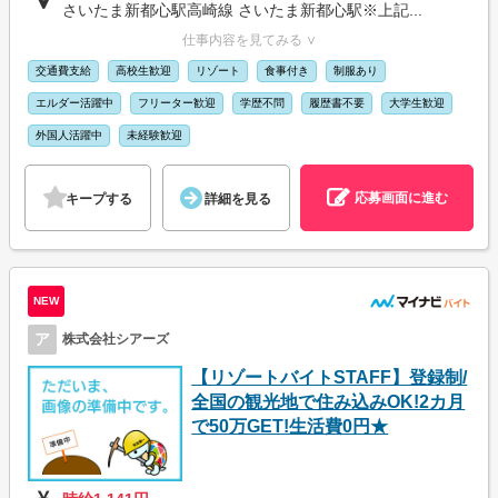
さいたま新都心駅高崎線 さいたま新都心駅※上記...
仕事内容を見てみる ∨
交通費支給
高校生歓迎
リゾート
食事付き
制服あり
エルダー活躍中
フリーター歓迎
学歴不問
履歴書不要
大学生歓迎
外国人活躍中
未経験歓迎
応募画面に進む
キープする
詳細を見る
NEW
ア
株式会社シアーズ
【リゾートバイトSTAFF】登録制/
全国の観光地で住み込みOK!2カ月
で50万GET!生活費0円★