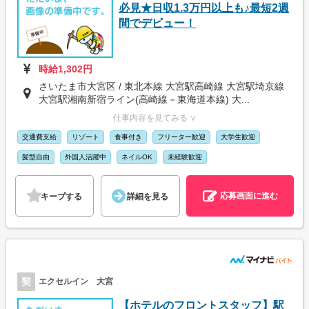
必見★日収1.3万円以上も♪最短2週
間でデビュー！
時給1,302円
さいたま市大宮区 / 東北本線 大宮駅高崎線 大宮駅埼京線
大宮駅湘南新宿ライン(高崎線－東海道本線) 大...
仕事内容を見てみる ∨
交通費支給
リゾート
食事付き
フリーター歓迎
大学生歓迎
髪型自由
外国人活躍中
ネイルOK
未経験歓迎
応募画面に進む
キープする
詳細を見る
契
エクセルイン 大宮
【ホテルのフロントスタッフ】駅