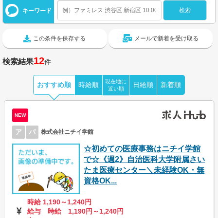
キーワード
この条件を保存する
メールで新着を受け取る
12
検索結果
件
現在地に
おすすめ順
時給順
日給順
新着順
近い順
NEW
ア
パ
株式会社ニチイ学館
☆初めての医療事務はニチイ学館
で☆《週2》自治医科大学附属さい
たま医療センター＼未経験OK・無
資格OK...
時給 1,190～1,240円
給与 時給 1,190円～1,240円