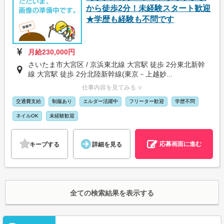
から徒歩2分！未経験スタート歓迎
★学歴も経験も不問です
月給230,000円
さいたま市大宮区 / 京浜東北線 大宮駅 徒歩 2分東北新幹
線 大宮駅 徒歩 2分北陸新幹線(東京－上越妙...
仕事内容を見てみる ∨
交通費支給
制服あり
エルダー活躍中
フリーター歓迎
学歴不問
ネイルOK
未経験歓迎
応募画面に進む
キープする
詳細を見る
全ての検索結果を表示する