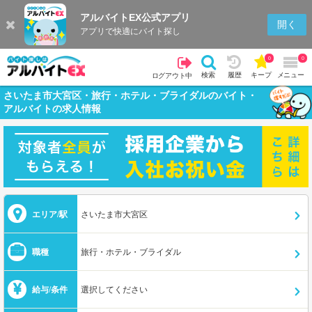
アルバイトEX公式アプリ
開く
アプリで快適にバイト探し
0
0
検索
履歴
キープ
メニュー
ログアウト中
さいたま市大宮区・旅行・ホテル・ブライダルのバイト・
アルバイトの求人情報
エリア/駅
さいたま市大宮区
職種
旅行・ホテル・ブライダル
給与/条件
選択してください