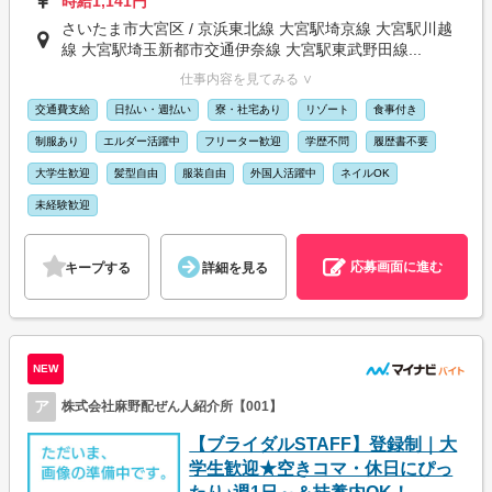
時給1,141円
さいたま市大宮区 / 京浜東北線 大宮駅埼京線 大宮駅川越
線 大宮駅埼玉新都市交通伊奈線 大宮駅東武野田線...
仕事内容を見てみる ∨
交通費支給
日払い・週払い
寮・社宅あり
リゾート
食事付き
制服あり
エルダー活躍中
フリーター歓迎
学歴不問
履歴書不要
大学生歓迎
髪型自由
服装自由
外国人活躍中
ネイルOK
未経験歓迎
応募画面に進む
キープする
詳細を見る
NEW
ア
株式会社麻野配ぜん人紹介所【001】
【ブライダルSTAFF】登録制｜大
学生歓迎★空きコマ・休日にぴっ