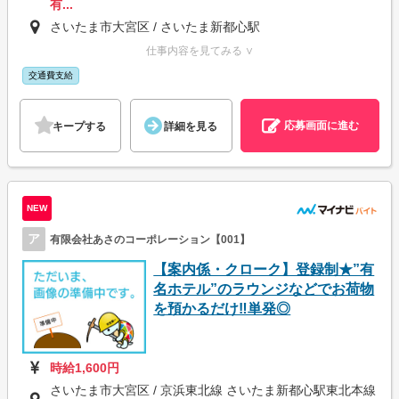
有...
さいたま市大宮区 / さいたま新都心駅
仕事内容を見てみる ∨
交通費支給
応募画面に進む
キープする
詳細を見る
NEW
ア
有限会社あさのコーポレーション【001】
【案内係・クローク】登録制★”有
名ホテル”のラウンジなどでお荷物
を預かるだけ‼単発◎
時給1,600円
さいたま市大宮区 / 京浜東北線 さいたま新都心駅東北本線