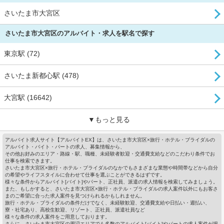
さいたま市大宮区
さいたま市大宮区のアルバイト・求人を駅名で探す
東京駅 (72)
さいたま新都心駅 (478)
大宮駅 (16642)
▼もっと見る
アルバイト求人サイト【アルバイトEX】は、さいたま市大宮区×旅行・ホテル・ブライダルの
アルバイト・バイト・パートの求人、募集情報から、
その他お好みのエリア・路線・駅、職種、未経験者歓迎・交通費支給などのこだわり条件でお
仕事を検索できます。
さいたま市大宮区×旅行・ホテル・ブライダルのなかでもさまざまな業態や時間帯などから自分
の希望やライフスタイルに合わせて仕事を選ぶことができるはずです。
様々な条件からアルバイト[バイト]やパート、正社員、派遣の求人情報を検索してみましょう。
また、もしかすると、さいたま市大宮区×旅行・ホテル・ブライダルの求人案件以外にもお客さ
まのご希望に合った求人案件を見つけられるかもしれません。
旅行・ホテル・ブライダルの条件だけでなく、未経験歓迎、交通費支給や日払い・週払い、
寮・社宅あり、高校生歓迎、リゾート、正社員、派遣社員など
様々な条件の求人案件をご用意しております。
さらに、さいたま市大宮区の周辺エリアでも多数のアルバイト[バイト]やパートの求人案件が掲