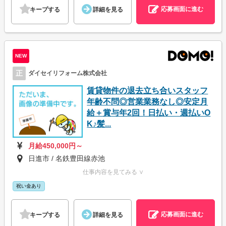
応募画面に進む
キープする
詳細を見る
NEW
正
ダイセイリフォーム株式会社
賃貸物件の退去立ち合いスタッフ
年齢不問◎営業業務なし◎安定月
給＋賞与年2回！日払い・週払いO
K♪髪...
月給450,000円～
日進市 / 名鉄豊田線赤池
仕事内容を見てみる ∨
祝い金あり
応募画面に進む
キープする
詳細を見る