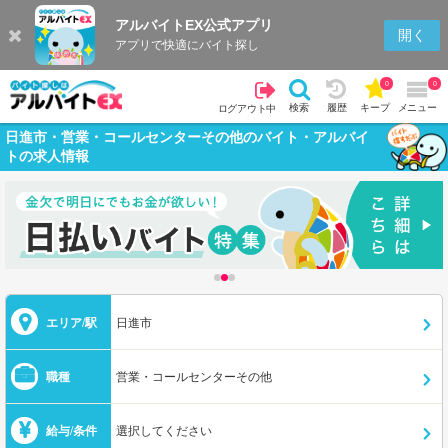
アルバイトEX公式アプリ
開く
アプリで快適にバイト探し
0
0
検索
履歴
キープ
メニュー
ログアウト中
日進市・営業・コールセンターその他のバイト・アルバイ
トの求人情報
エリア/駅
日進市
職種
営業・コールセンターその他
給与/条件
選択してください