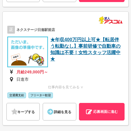
正
ネクステージ日進駅前店
★年収400万円以上可★【転居伴
う転勤なし】事前研修で自動車の
知識は不要！女性スタッフ活躍中
★
月給249,000円～
日進市
仕事内容を見てみる ∨
交通費支給
フリーター歓迎
応募画面に進む
キープする
詳細を見る