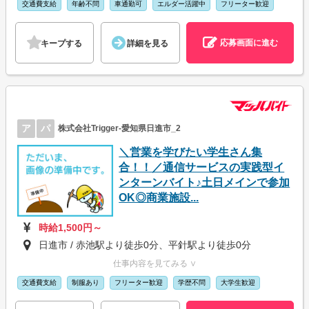
交通費支給
年齢不問
車通勤可
エルダー活躍中
フリーター歓迎
応募画面に進む
キープする
詳細を見る
ア
パ
株式会社Trigger-愛知県日進市_2
＼営業を学びたい学生さん集
合！！／通信サービスの実践型イ
ンターンバイト♪土日メインで参加
OK◎商業施設...
時給1,500円～
日進市 / 赤池駅より徒歩0分、平針駅より徒歩0分
仕事内容を見てみる ∨
交通費支給
制服あり
フリーター歓迎
学歴不問
大学生歓迎