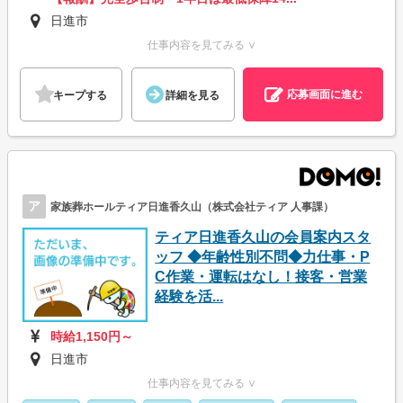
日進市
仕事内容を見てみる ∨
応募画面に進む
キープする
詳細を見る
ア
家族葬ホールティア日進香久山（株式会社ティア 人事課）
ティア日進香久山の会員案内スタ
ッフ ◆年齢性別不問◆力仕事・P
C作業・運転はなし！接客・営業
経験を活...
時給1,150円～
日進市
仕事内容を見てみる ∨