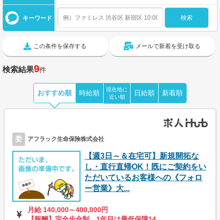
キーワード
この条件を保存する
メールで新着を受け取る
9
検索結果
件
現在地に
おすすめ順
時給順
日給順
新着順
近い順
委
アフラック生命保険株式会社
【週3日～＆在宅可】新規開拓な
し・直行直帰OK！既にご契約をい
ただいているお客様への《フォロ
ー営業》大...
月給 140,000～400,000円
【報酬】完全歩合制 1年目は最低保障14...