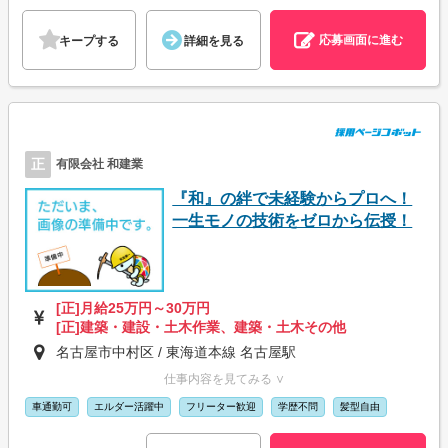
応募画面に進む
キープする
詳細を見る
正
有限会社 和建業
『和』の絆で未経験からプロへ！
一生モノの技術をゼロから伝授！
[正]月給25万円～30万円
[正]建築・建設・土木作業、建築・土木その他
名古屋市中村区 / 東海道本線 名古屋駅
仕事内容を見てみる ∨
車通勤可
エルダー活躍中
フリーター歓迎
学歴不問
髪型自由