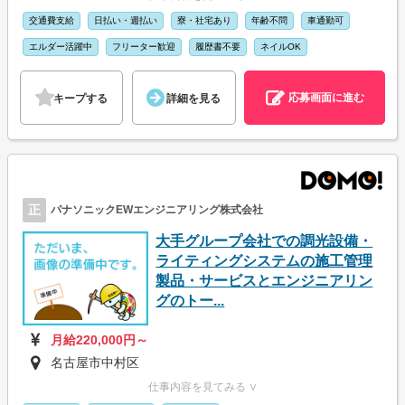
交通費支給
日払い・週払い
寮・社宅あり
年齢不問
車通勤可
エルダー活躍中
フリーター歓迎
履歴書不要
ネイルOK
応募画面に進む
キープする
詳細を見る
正
パナソニックEWエンジニアリング株式会社
大手グループ会社での調光設備・
ライティングシステムの施工管理
製品・サービスとエンジニアリン
グのトー...
月給220,000円～
名古屋市中村区
仕事内容を見てみる ∨