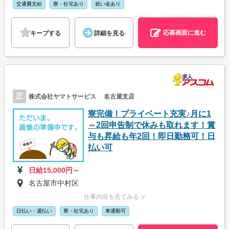
交通費支給
寮・社宅あり
祝い金あり
応募画面に進む
キープする
詳細を見る
正
株式会社ヤマトサービス 名古屋支店
寮完備！プライベート充実♪月に1
～2回申告制で休みも取れます！賞
与も昇給も年2回！即日勤務可！日
払い可
日給15,000円～
名古屋市中村区
仕事内容を見てみる ∨
日払い・週払い
寮・社宅あり
車通勤可