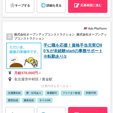
応募画面に進む
キープする
詳細を見る
株式会社オープンアップコンストラクション_株式会社オープンアッ
正
プコンストラクション
手に職を応援！資格手当充実◎9
0％が未経験startの事務サポート
※転勤あり/z
月給370,000円～
名古屋市中村区 / 黄金駅
仕事内容を見てみる ∨
交通費支給
寮・社宅あり
車通勤可
フリーター歓迎
学歴不問
髪型自由
服装自由
ネイルOK