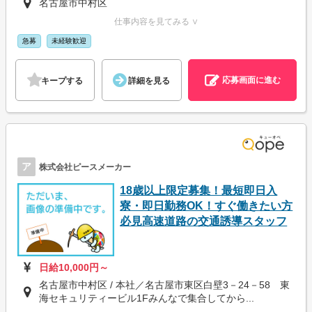
名古屋市中村区
仕事内容を見てみる ∨
急募
未経験歓迎
応募画面に進む
キープする
詳細を見る
ア
株式会社ピースメーカー
18歳以上限定募集！最短即日入
寮・即日勤務OK！すぐ働きたい方
必見高速道路の交通誘導スタッフ
日給10,000円～
名古屋市中村区 / 本社／名古屋市東区白壁3－24－58 東
海セキュリティービル1Fみんなで集合してから...