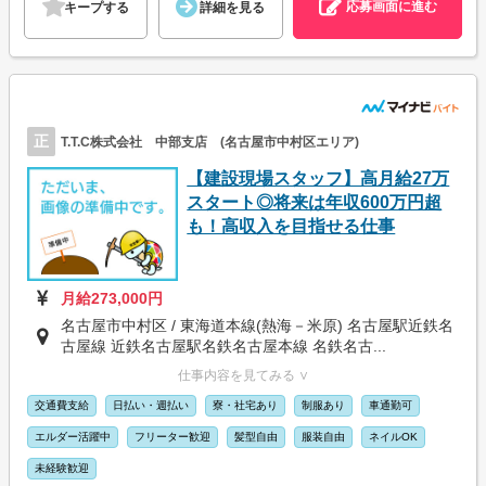
応募画面に進む
キープする
詳細を見る
正
T.T.C株式会社 中部支店 (名古屋市中村区エリア)
【建設現場スタッフ】高月給27万
スタート◎将来は年収600万円超
も！高収入を目指せる仕事
月給273,000円
名古屋市中村区 / 東海道本線(熱海－米原) 名古屋駅近鉄名
古屋線 近鉄名古屋駅名鉄名古屋本線 名鉄名古...
仕事内容を見てみる ∨
交通費支給
日払い・週払い
寮・社宅あり
制服あり
車通勤可
エルダー活躍中
フリーター歓迎
髪型自由
服装自由
ネイルOK
未経験歓迎