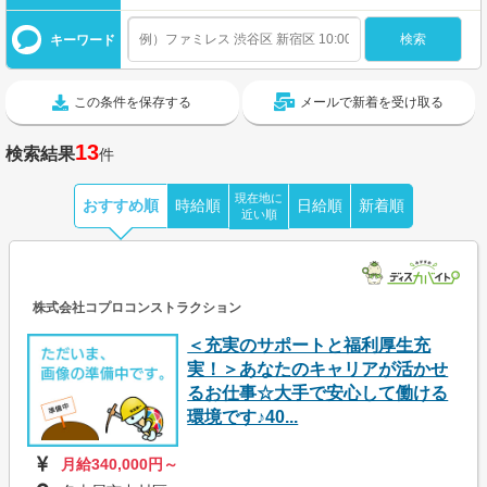
キーワード
この条件を保存する
メールで新着を受け取る
13
検索結果
件
現在地に
おすすめ順
時給順
日給順
新着順
近い順
株式会社コプロコンストラクション
＜充実のサポートと福利厚生充
実！＞あなたのキャリアが活かせ
るお仕事☆大手で安心して働ける
環境です♪40...
月給340,000円～