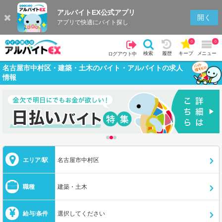
アルバイトEX公式アプリ
開く
アプリで快適にバイト探し
0
0
検索
履歴
キープ
メニュー
ログアウト中
名古屋市中村区・建築・土木のバイト・アルバイトの求人
情報
エリア/駅
名古屋市中村区
職種
建築・土木
給与/条件
選択してください