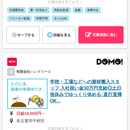
仕事内容を見てみる ∨
交通費支給
寮・社宅あり
高校生歓迎
急募
食事付き
フリーター歓迎
学歴不問
ネイルOK
応募画面に進む
キープする
詳細を見る
NEW
正
有限会社ハンドリース
学校・工場などへの資材搬入スタ
ッフ 入社祝い金30万円支給◎土日
祝休みでゆっくり休める♪直行直帰
OK...
日給16,000円～
名古屋市中村区
仕事内容を見てみる ∨