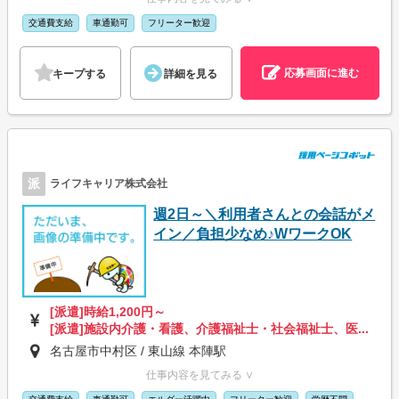
交通費支給
車通勤可
フリーター歓迎
応募画面に進む
キープする
詳細を見る
派
ライフキャリア株式会社
週2日～＼利用者さんとの会話がメ
イン／負担少なめ♪WワークOK
[派遣]時給1,200円～
[派遣]施設内介護・看護、介護福祉士・社会福祉士、医...
名古屋市中村区 / 東山線 本陣駅
仕事内容を見てみる ∨