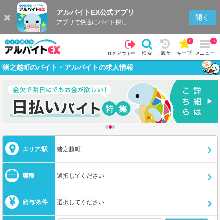
アルバイトEX公式アプリ
開く
アプリで快適にバイト探し
0
0
検索
履歴
キープ
メニュー
ログアウト中
猪之越町のバイト・アルバイトの求人情報
エリア/駅
猪之越町
職種
選択してください
給与/条件
選択してください