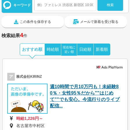
キーワード
この条件を保存する
メールで新着を受け取る
4
検索結果
件
現在地に
おすすめ順
時給順
日給順
新着順
近い順
ア
株式会社KIRINZ
週10時間で月10万円も！未経験8
0％・女性95％だから""はじめ
て""でも安心。今流行りのライブ
配信...
時給1,226円～
名古屋市中村区