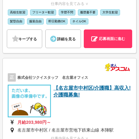
仕事内容を見てみる ∨
高校生歓迎
フリーター歓迎
学歴不問
履歴書不要
大学生歓迎
髪型自由
服装自由
即日勤務OK
ネイルOK
応募画面に進む
キープする
詳細を見る
正
株式会社ツクイスタッフ 名古屋オフィス
【名古屋市中村区/介護職】高収入!
介護職募集!
月給203,980円～
名古屋市中村区 / 名古屋市営地下鉄東山線 本陣駅
仕事内容を見てみる ∨