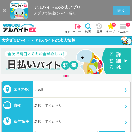
アルバイトEX公式アプリ
開く
アプリで快適にバイト探し
0
0
検索
履歴
キープ
メニュー
ログアウト中
大宮町のバイト・アルバイトの求人情報
エリア/駅
大宮町
職種
選択してください
給与/条件
選択してください