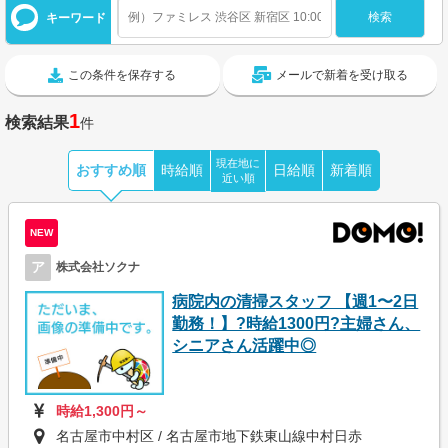
キーワード
この条件を保存する
メールで新着を受け取る
1
検索結果
件
現在地に
おすすめ順
時給順
日給順
新着順
近い順
NEW
ア
株式会社ソクナ
病院内の清掃スタッフ 【週1〜2日
勤務！】?時給1300円?主婦さん、
シニアさん活躍中◎
時給1,300円～
名古屋市中村区 / 名古屋市地下鉄東山線中村日赤