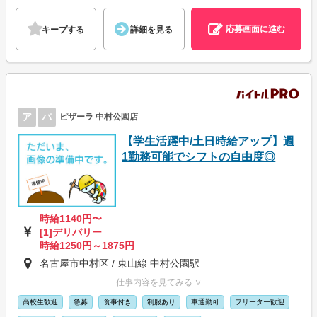
応募画面に進む
キープする
詳細を見る
ア
パ
ピザーラ 中村公園店
【学生活躍中/土日時給アップ】週
1勤務可能でシフトの自由度◎
時給1140円〜
[1]デリバリー
時給1250円～1875円
名古屋市中村区 / 東山線 中村公園駅
仕事内容を見てみる ∨
高校生歓迎
急募
食事付き
制服あり
車通勤可
フリーター歓迎