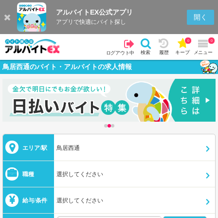
アルバイトEX公式アプリ
開く
アプリで快適にバイト探し
0
0
検索
履歴
キープ
メニュー
ログアウト中
鳥居西通のバイト・アルバイトの求人情報
エリア/駅
鳥居西通
職種
選択してください
給与/条件
選択してください