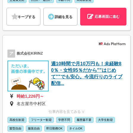
応募画面に進む
キープする
詳細を見る
ア
株式会社KIRINZ
週10時間で月10万円も！未経験8
0％・女性95％だから""はじめ
て""でも安心。今流行りのライブ
配信...
時給1,226円～
名古屋市中村区
仕事内容を見てみる ∨
高校生歓迎
フリーター歓迎
学歴不問
履歴書不要
大学生歓迎
髪型自由
服装自由
即日勤務OK
ネイルOK