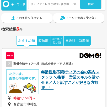
キーワード
この条件を保存する
メールで新着を受け取る
6
検索結果
件
現在地に
おすすめ順
時給順
日給順
新着順
近い順
NEW
ア
葬儀会館ティア中村（株式会社ティア 人事課）
年齢性別不問/ティアの会の案内ス
タッフ ＼接客・営業スキルを活か
せる／人と話すことが好きな方歓
迎♪「...
時給1,150円～
名古屋市中村区