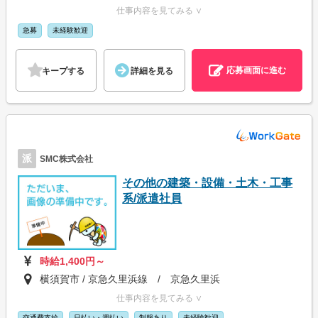
仕事内容を見てみる ∨
急募
未経験歓迎
応募画面に進む
キープする
詳細を見る
派
SMC株式会社
その他の建築・設備・土木・工事
系/派遣社員
時給1,400円～
横須賀市 / 京急久里浜線 / 京急久里浜
仕事内容を見てみる ∨
交通費支給
日払い・週払い
制服あり
未経験歓迎