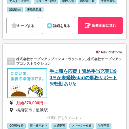
エルダー活躍中
フリーター歓迎
学歴不問
履歴書不要
大学生歓迎
髪型自由
未経験歓迎
応募画面に進む
キープする
詳細を見る
株式会社オープンアップコンストラクション_株式会社オープンアッ
正
プコンストラクション
手に職を応援！資格手当充実◎9
0％が未経験startの事務サポート
※転勤あり/z
月給370,000円～
横須賀市 / 追浜駅
仕事内容を見てみる ∨
交通費支給
寮・社宅あり
車通勤可
フリーター歓迎
学歴不問