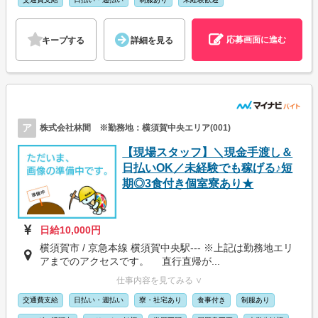
応募画面に進む
キープする
詳細を見る
ア
株式会社林間 ※勤務地：横須賀中央エリア(001)
【現場スタッフ】＼現金手渡し＆
日払いOK／未経験でも稼げる♪短
期◎3食付き個室寮あり★
日給10,000円
横須賀市 / 京急本線 横須賀中央駅--- ※上記は勤務地エリ
アまでのアクセスです。 直行直帰が...
仕事内容を見てみる ∨
交通費支給
日払い・週払い
寮・社宅あり
食事付き
制服あり