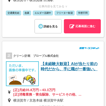
横須賀市 / 横須賀線 田浦駅
仕事内容を見てみる ∨
交通費支給
急募
エルダー活躍中
フリーター歓迎
学歴不問
応募画面に進む
詳細を見る
正
クリーン計画 プロープル株式会社
【未経験大歓迎】AIが当たり前の
時代だから、手に職が一番強い。
[正]月給35.8万円～43.3万円
[正]消毒業務・害虫駆除、サービスその他、...
横須賀市 / 京急本線 横須賀中央駅