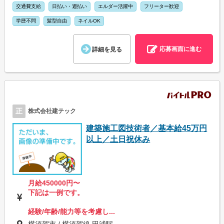
交通費支給
日払い・週払い
エルダー活躍中
フリーター歓迎
学歴不問
髪型自由
ネイルOK
応募画面に進む
詳細を見る
正
株式会社建テック
建築施工図技術者／基本給45万円
以上／土日祝休み
月給450000円〜
下記は一例です。
経験/年齢/能力等を考慮し...