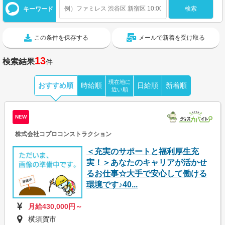
キーワード
この条件を保存する
メールで新着を受け取る
13
検索結果
件
現在地に
おすすめ順
時給順
日給順
新着順
近い順
NEW
株式会社コプロコンストラクション
＜充実のサポートと福利厚生充
実！＞あなたのキャリアが活かせ
るお仕事☆大手で安心して働ける
環境です♪40...
月給430,000円～
横須賀市