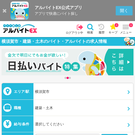
アルバイトEX公式アプリ
開く
アプリで快適にバイト探し
0
0
検索
履歴
キープ
メニュー
ログアウト中
横須賀市・建築・土木のバイト・アルバイトの求人情報
エリア/駅
横須賀市
職種
建築・土木
給与/条件
選択してください