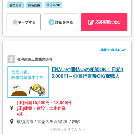
髪型自由
服装自由
ネイルOK
応募画面に進む
キープする
詳細を見る
正
引地建設工業株式会社
日払いや週払いの相談OK！日給1
5,000円～◎直行直帰OK/鳶職人
[正]日給15,000円～18,000円
[正]建築・建設・土木作業
●未...
横須賀市 / 京急久里浜線 堀ノ内駅
仕事内容を見てみる ∨