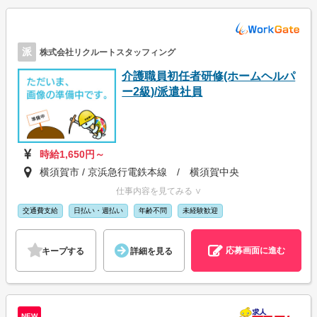
派
株式会社リクルートスタッフィング
介護職員初任者研修(ホームヘルパ
ー2級)/派遣社員
時給1,650円～
横須賀市 / 京浜急行電鉄本線 / 横須賀中央
仕事内容を見てみる ∨
交通費支給
日払い・週払い
年齢不問
未経験歓迎
応募画面に進む
キープする
詳細を見る
NEW