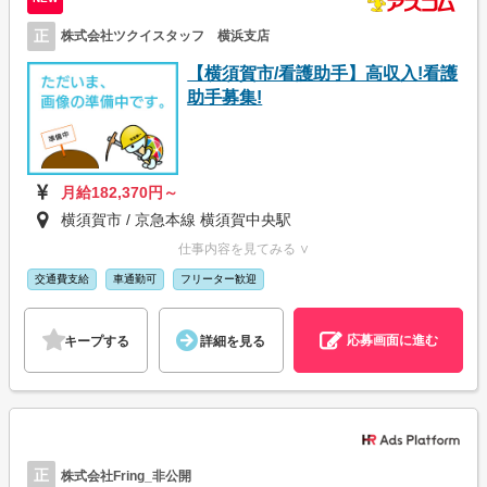
正
株式会社ツクイスタッフ 横浜支店
【横須賀市/看護助手】高収入!看護
助手募集!
月給182,370円～
横須賀市 / 京急本線 横須賀中央駅
仕事内容を見てみる ∨
交通費支給
車通勤可
フリーター歓迎
応募画面に進む
キープする
詳細を見る
正
株式会社Fring_非公開