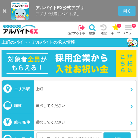
アルバイトEX公式アプリ
開く
アプリで快適にバイト探し
0
0
検索
履歴
キープ
メニュー
ログアウト中
上町のバイト・アルバイトの求人情報
エリア/駅
上町
職種
選択してください
給与/条件
選択してください