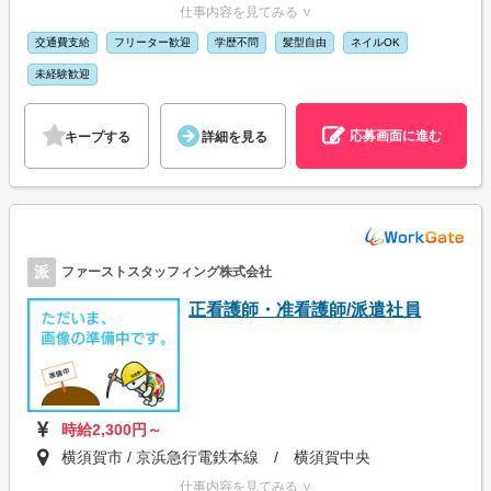
仕事内容を見てみる ∨
交通費支給
フリーター歓迎
学歴不問
髪型自由
ネイルOK
未経験歓迎
応募画面に進む
キープする
詳細を見る
派
ファーストスタッフィング株式会社
正看護師・准看護師/派遣社員
時給2,300円～
横須賀市 / 京浜急行電鉄本線 / 横須賀中央
仕事内容を見てみる ∨