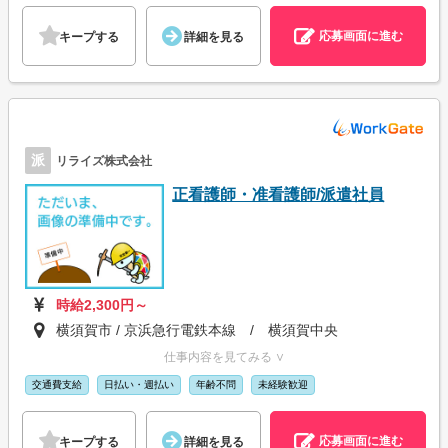
応募画面に進む
キープする
詳細を見る
派
リライズ株式会社
正看護師・准看護師/派遣社員
時給2,300円～
横須賀市 / 京浜急行電鉄本線 / 横須賀中央
仕事内容を見てみる ∨
交通費支給
日払い・週払い
年齢不問
未経験歓迎
応募画面に進む
キープする
詳細を見る