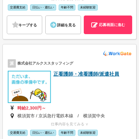
交通費支給
日払い・週払い
年齢不問
未経験歓迎
応募画面に進む
キープする
詳細を見る
派
株式会社アルクススタッフィング
正看護師・准看護師/派遣社員
時給2,300円～
横須賀市 / 京浜急行電鉄本線 / 横須賀中央
仕事内容を見てみる ∨
交通費支給
日払い・週払い
年齢不問
未経験歓迎