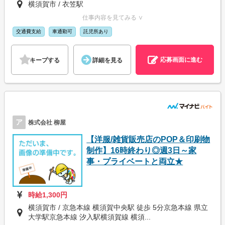
横須賀市 / 衣笠駅
仕事内容を見てみる ∨
交通費支給
車通勤可
託児所あり
応募画面に進む
キープする
詳細を見る
ア
株式会社 柳屋
【洋服/雑貨販売店のPOP＆印刷物
制作】16時終わり◎週3日～家
事・プライベートと両立★
時給1,300円
横須賀市 / 京急本線 横須賀中央駅 徒歩 5分京急本線 県立
大学駅京急本線 汐入駅横須賀線 横須...