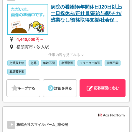
病院の看護師/年間休日120日以上/
土日祝休み/正社員/高給与/駅チカ/
残業なし/資格取得支援/社会保...
4,440,000円～
横須賀市 / 汐入駅
仕事内容を見てみる ∨
交通費支給
急募
年齢不問
車通勤可
フリーター歓迎
学歴不問
履歴書不要
応募画面に進む
キープする
詳細を見る
正
株式会社スマイルパーム_非公開