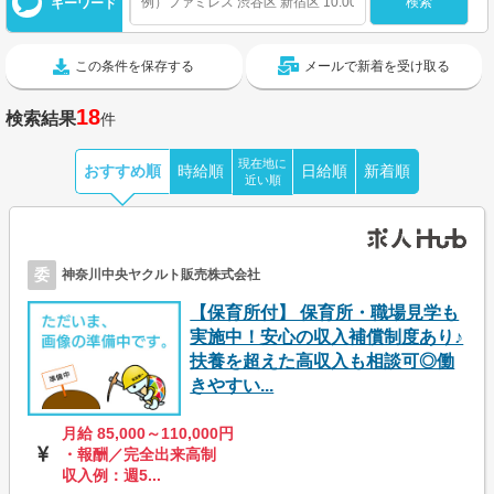
キーワード
この条件を保存する
メールで新着を受け取る
18
検索結果
件
現在地に
おすすめ順
時給順
日給順
新着順
近い順
委
神奈川中央ヤクルト販売株式会社
【保育所付】 保育所・職場見学も
実施中！安心の収入補償制度あり♪
扶養を超えた高収入も相談可◎働
きやすい...
月給 85,000～110,000円
・報酬／完全出来高制
収入例：週5...