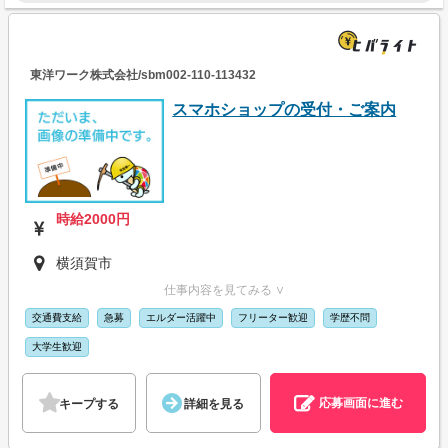
東洋ワーク株式会社/sbm002-110-113432
スマホショップの受付・ご案内
時給2000円
横須賀市
仕事内容を見てみる ∨
交通費支給
急募
エルダー活躍中
フリーター歓迎
学歴不問
大学生歓迎
応募画面に進む
キープする
詳細を見る