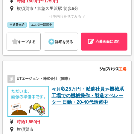
時給 1500円〜1750円
横須賀市 / 京急久里浜駅 徒歩6分
仕事内容を見てみる ∨
交通費支給
エルダー活躍中
応募画面に進む
キープする
詳細を見る
派
UTエージェント株式会社（関東）
≪月収25万円・派遣社員≫機械系
工場での機械操作・製造オペレー
ター 日勤・20-40代活躍中
時給1,550円
横須賀市