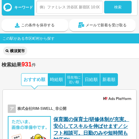
キーワード
この条件を保存する
メールで新着を受け取る
この駅がある市区町村から探す
横須賀市
931
検索結果
件
現在地に
おすすめ順
時給順
日給順
新着順
近い順
ア
株式会社RIM-SWELL_非公開
保育園の保育士/研修体制が充実。
安心してスキルを伸ばせます／シ
フト相談可。日勤のみや短時間も