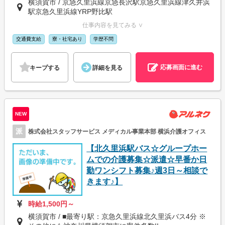
横須賀市 / 京急久里浜線京急長沢駅京急久里浜線津久井浜
駅京急久里浜線YRP野比駅
仕事内容を見てみる ∨
交通費支給
寮・社宅あり
学歴不問
応募画面に進む
キープする
詳細を見る
NEW
派
株式会社スタッフサービス メディカル事業本部 横浜介護オフィス
【北久里浜駅バス☆グループホー
ムでの介護募集☆派遣☆早番か日
勤ワンシフト募集♪週3日～相談で
きます♪】
時給1,500円～
横須賀市 / ■最寄り駅：京急久里浜線北久里浜バス4分 ※