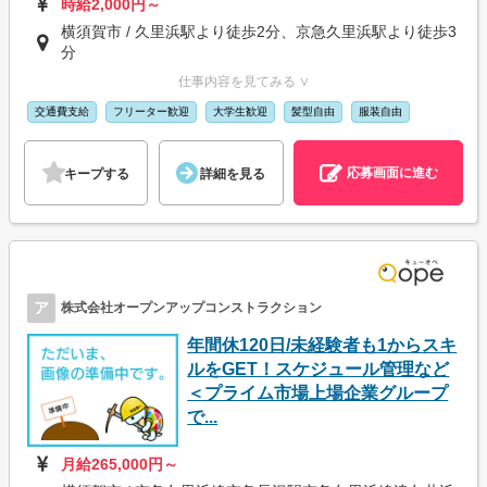
時給2,000円～
横須賀市 / 久里浜駅より徒歩2分、京急久里浜駅より徒歩3
分
仕事内容を見てみる ∨
交通費支給
フリーター歓迎
大学生歓迎
髪型自由
服装自由
応募画面に進む
キープする
詳細を見る
ア
株式会社オープンアップコンストラクション
年間休120日/未経験者も1からスキ
ルをGET！スケジュール管理など
＜プライム市場上場企業グループ
で...
月給265,000円～