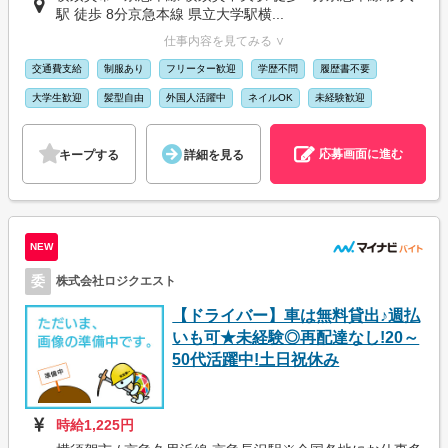
駅 徒歩 8分京急本線 県立大学駅横...
仕事内容を見てみる ∨
交通費支給
制服あり
フリーター歓迎
学歴不問
履歴書不要
大学生歓迎
髪型自由
外国人活躍中
ネイルOK
未経験歓迎
応募画面に進む
キープする
詳細を見る
NEW
委
株式会社ロジクエスト
【ドライバー】車は無料貸出♪週払
いも可★未経験◎再配達なし!20～
50代活躍中!土日祝休み
時給1,225円