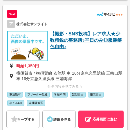
NEW
ア
株式会社サンライト
【撮影・SNS投稿】レア求人★少
数精鋭の事務所♪平日のみ◎服装髪
色自由♪
時給1,350円
横須賀市 / 横須賀線 衣笠駅 車 16分京急久里浜線 三崎口駅
車 16分京急久里浜線 三浦海岸...
仕事内容を見てみる ∨
車通勤可
フリーター歓迎
学歴不問
髪型自由
服装自由
ネイルOK
未経験歓迎
応募画面に進む
キープする
詳細を見る