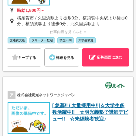
時給1,800円～
横須賀市 / 久里浜駅より徒歩0分、横須賀中央駅より徒歩0
分、横須賀駅より徒歩0分、北久里浜駅より...
仕事内容を見てみる ∨
交通費支給
フリーター歓迎
学歴不問
大学生歓迎
応募画面に進む
キープする
詳細を見る
ア
株式会社明光ネットワークジャパン
[ 急募!! / 大量採用中!!]☆大学生多
数活躍中!! ☆明光義塾で講師デビ
ュー!! ☆未経験者歓迎♪