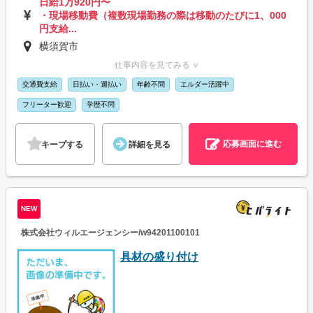
日給1万920円〜
・現場移動費（複数現場勤務の際は移動のたびに1、000
円支給...
横須賀市
仕事内容を見てみる ∨
交通費支給
日払い・週払い
年齢不問
エルダー活躍中
フリーター歓迎
学歴不問
応募画面に進む
キープする
詳細を見る
NEW
株式会社ウィルエージェンシー/w94201100101
具材の盛り付け