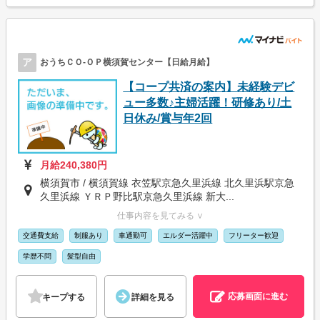
ア
おうちＣＯ-ＯＰ横須賀センター【日給月給】
【コープ共済の案内】未経験デビ
ュー多数♪主婦活躍！研修あり/土
日休み/賞与年2回
月給240,380円
横須賀市 / 横須賀線 衣笠駅京急久里浜線 北久里浜駅京急
久里浜線 ＹＲＰ野比駅京急久里浜線 新大...
仕事内容を見てみる ∨
交通費支給
制服あり
車通勤可
エルダー活躍中
フリーター歓迎
学歴不問
髪型自由
応募画面に進む
キープする
詳細を見る