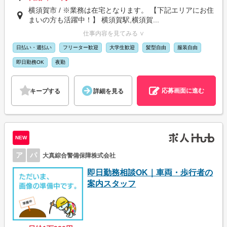
横須賀市 / ※業務は在宅となります。 【下記エリアにお住
まいの方も活躍中！】 横須賀駅,横須賀...
仕事内容を見てみる ∨
日払い・週払い
フリーター歓迎
大学生歓迎
髪型自由
服装自由
即日勤務OK
夜勤
応募画面に進む
キープする
詳細を見る
NEW
ア
パ
大真綜合警備保障株式会社
即日勤務相談OK｜車両・歩行者の
案内スタッフ