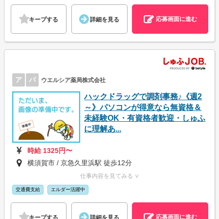
応募画面に進む
キープする
詳細を見る
ア
パ
ウエルシア薬局株式会社
ハックドラッグで調剤事務♪《週2
～》パソコンが得意なら無資格＆
未経験OK・有資格者歓迎・しゅふ
に理解あ...
時給 1325円〜
横須賀市 / 京急久里浜駅 徒歩12分
仕事内容を見てみる ∨
交通費支給
エルダー活躍中
応募画面に進む
キープする
詳細を見る