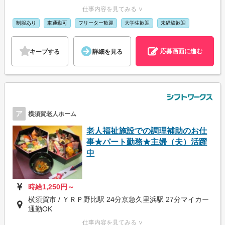
仕事内容を見てみる ∨
制服あり
車通勤可
フリーター歓迎
大学生歓迎
未経験歓迎
応募画面に進む
キープする
詳細を見る
ア
横須賀老人ホーム
老人福祉施設での調理補助のお仕
事★パート勤務★主婦（夫）活躍
中
時給1,250円～
横須賀市 / ＹＲＰ野比駅 24分京急久里浜駅 27分マイカー
通勤OK
仕事内容を見てみる ∨