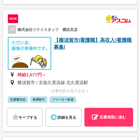
NEW
パ
株式会社ツクイスタッフ 横浜支店
【横須賀市/看護職】高収入!看護職
募集!
時給1,677円～
横須賀市 / 京急久里浜線 北久里浜駅
仕事内容を見てみる ∨
交通費支給
車通勤可
フリーター歓迎
応募画面に進む
キープする
詳細を見る