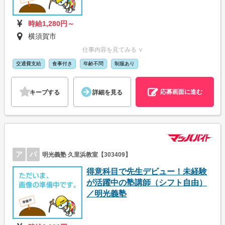
時給1,280円～
横須賀市
仕事内容を見てみる ∨
交通費支給
食事付き
年齢不問
制服あり
応募画面に進む
キープする
詳細を見る
ア
パ
明光義塾 久里浜教室【303409】
得意科目で先生デビュー！未経験
が活躍中の塾講師（シフト自由）
／明光義塾