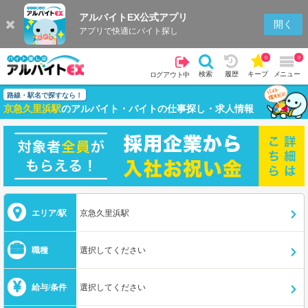
アルバイトEX公式アプリ
開く
アプリで快適にバイト探し
0
0
検索
履歴
キープ
メニュー
ログアウト中
路線・駅名で探すなら！
京急久里浜駅
のアルバイト・バイトの仕事探し・求人情報
エリア/駅
京急久里浜駅
職種
選択してください
給与/条件
選択してください