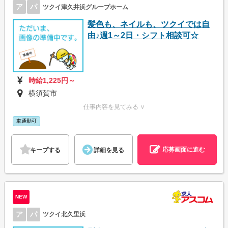
ア
パ
ツクイ津久井浜グループホーム
髪色も、ネイルも、ツクイでは自
由♪週1～2日・シフト相談可☆
時給1,225円～
横須賀市
仕事内容を見てみる ∨
車通勤可
応募画面に進む
キープする
詳細を見る
NEW
ア
パ
ツクイ北久里浜