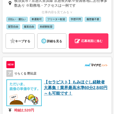
横須賀市 / 京急久里浜線 京急長沢駅※全国各地にお仕事多
数あり ※勤務地・アクセスは一例です
仕事内容を見てみる ∨
日払い・週払い
車通勤可
フリーター歓迎
学歴不問
履歴書不要
髪型自由
服装自由
未経験歓迎
応募画面に進む
キープする
詳細を見る
NEW
ア
りらくる 野比店
【セラピスト】もみほぐし経験者
大募集！業界最高水準60分2,840円
～も可能です！
時給2,520円