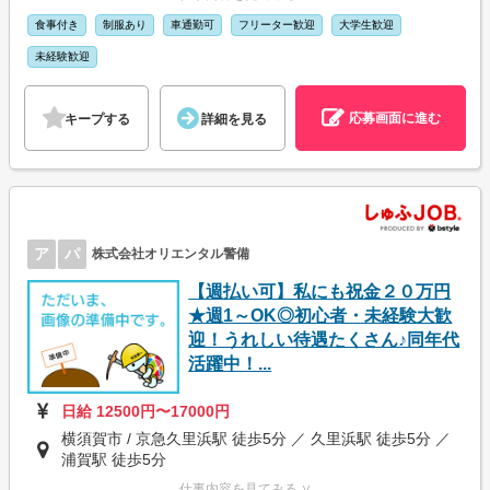
食事付き
制服あり
車通勤可
フリーター歓迎
大学生歓迎
未経験歓迎
応募画面に進む
キープする
詳細を見る
ア
パ
株式会社オリエンタル警備
【週払い可】私にも祝金２０万円
★週1～OK◎初心者・未経験大歓
迎！うれしい待遇たくさん♪同年代
活躍中！...
日給 12500円〜17000円
横須賀市 / 京急久里浜駅 徒歩5分 ／ 久里浜駅 徒歩5分 ／
浦賀駅 徒歩5分
仕事内容を見てみる ∨