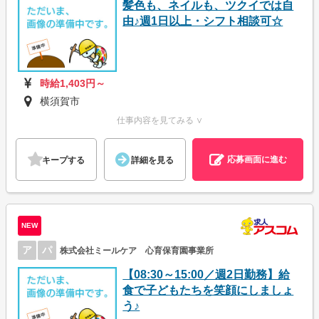
髪色も、ネイルも、ツクイでは自
由♪週1日以上・シフト相談可☆
時給1,403円～
横須賀市
仕事内容を見てみる ∨
応募画面に進む
キープする
詳細を見る
NEW
ア
パ
株式会社ミールケア 心育保育園事業所
【08:30～15:00／週2日勤務】給
食で子どもたちを笑顔にしましょ
う♪