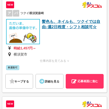
NEW
ア
パ
ツクイ横須賀森崎
髪色も、ネイルも、ツクイでは自
由♪週2日程度・シフト相談可☆
時給1,457円～
横須賀市
仕事内容を見てみる ∨
車通勤可
応募画面に進む
キープする
詳細を見る
NEW