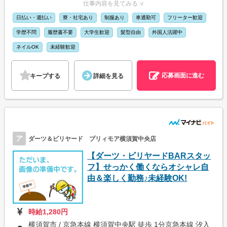
仕事内容を見てみる ∨
日払い・週払い
寮・社宅あり
制服あり
車通勤可
フリーター歓迎
学歴不問
履歴書不要
大学生歓迎
髪型自由
外国人活躍中
ネイルOK
未経験歓迎
応募画面に進む
キープする
詳細を見る
ア
ダーツ＆ビリヤード プリィモア横須賀中央店
【ダーツ・ビリヤードBARスタッ
フ】せっかく働くならオシャレ自
由＆楽しく勤務♪未経験OK!
時給1,280円
横須賀市 / 京急本線 横須賀中央駅 徒歩 1分京急本線 汐入