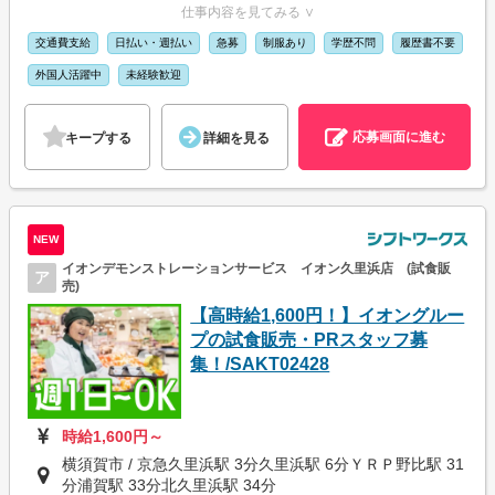
仕事内容を見てみる ∨
交通費支給
日払い・週払い
急募
制服あり
学歴不問
履歴書不要
外国人活躍中
未経験歓迎
応募画面に進む
キープする
詳細を見る
NEW
イオンデモンストレーションサービス イオン久里浜店 (試食販
ア
売)
【高時給1,600円！】イオングルー
プの試食販売・PRスタッフ募
集！/SAKT02428
時給1,600円～
横須賀市 / 京急久里浜駅 3分久里浜駅 6分ＹＲＰ野比駅 31
分浦賀駅 33分北久里浜駅 34分