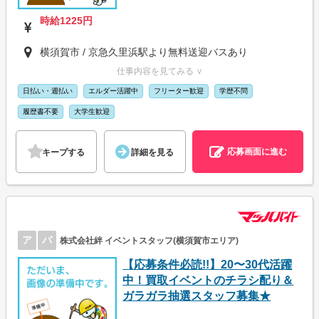
時給1225円
横須賀市 / 京急久里浜駅より無料送迎バスあり
仕事内容を見てみる ∨
日払い・週払い
エルダー活躍中
フリーター歓迎
学歴不問
履歴書不要
大学生歓迎
応募画面に進む
キープする
詳細を見る
ア
パ
株式会社絆 イベントスタッフ(横須賀市エリア)
【応募条件必読!!】20〜30代活躍
中！買取イベントのチラシ配り＆
ガラガラ抽選スタッフ募集★