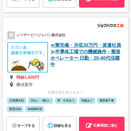
派
シーデーピージャパン株式会社
≪寮完備・月収30万円・派遣社員
≫半導体工場での機械操作・製造
オペレーター 日勤・20-40代活躍
中
時給1,600円
横須賀市
仕事内容を見てみる ∨
交通費支給
日払い・週払い
寮・社宅あり
制服あり
履歴書不要
髪型自由
未経験歓迎
応募画面に進む
キープする
詳細を見る