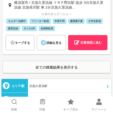
横須賀市 / 京急久里浜線 ＹＲＰ野比駅 徒歩 3分京急久里
浜線 京急長沢駅 車 2分京急久里浜線...
仕事内容を見てみる ∨
エルダー活躍中
フリーター歓迎
学歴不問
履歴書不要
大学生歓迎
髪型自由
ネイルOK
未経験歓迎
応募画面に進む
キープする
詳細を見る
全ての検索結果を表示する
エリア/駅
京急久里浜駅
職種
選択してください
検索
特集
キープ済み
マイページ
給与/条件
選択してください