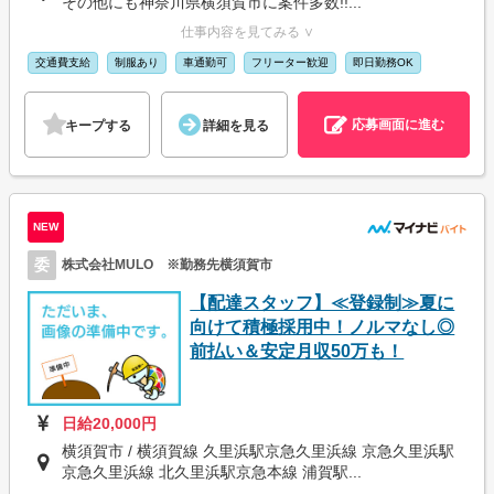
その他にも神奈川県横須賀市に案件多数!!...
仕事内容を見てみる ∨
交通費支給
制服あり
車通勤可
フリーター歓迎
即日勤務OK
応募画面に進む
キープする
詳細を見る
NEW
委
株式会社MULO ※勤務先横須賀市
【配達スタッフ】≪登録制≫夏に
向けて積極採用中！ノルマなし◎
前払い＆安定月収50万も！
日給20,000円
横須賀市 / 横須賀線 久里浜駅京急久里浜線 京急久里浜駅
京急久里浜線 北久里浜駅京急本線 浦賀駅...