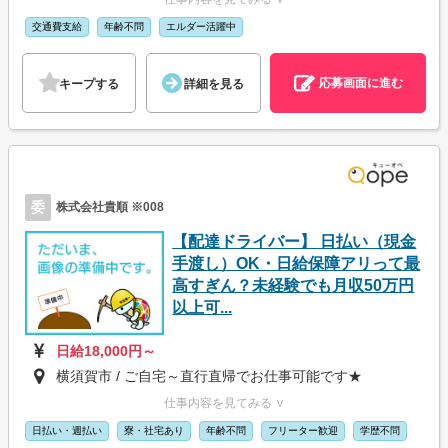
交通費支給
年齢不問
エルダー活躍中
応募画面に進む
キープする
詳細を見る
委
株式会社貴順 ※008
【配達ドライバー】 日払い（現金
手渡し）OK・日給保障アリって最
高すぎん？未経験でも月収50万円
以上可...
日給18,000円～
横須賀市 / ご自宅～直行直帰でお仕事可能です★
仕事内容を見てみる ∨
日払い・週払い
寮・社宅あり
年齢不問
フリーター歓迎
学歴不問