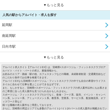
▼もっと見る
人気の駅からアルバイト・求人を探す
延岡駅
南延岡駅
日向市駅
▼もっと見る
アルバイト求人サイト【アルバイトEX】は、宮崎県×スポーツジム・フィットネスクラブのア
ルバイト・バイト・パートの求人、募集情報から、
お好みのエリア・路線・駅の他、カフェスタッフなどの職種、未経験者歓迎・交通費支給など
のこだわり条件でお仕事を検索できます。
アルバイトEXなら宮崎県×スポーツジム・フィットネスクラブの中でも自分の希望やライフス
タイルに合わせて仕事を選ぶことができるはずです。
また、もしかすると、宮崎県×スポーツジム・フィットネスクラブの求人案件以外にもお客さま
のご希望に合った求人案件を見つけられるかもしれません。
スポーツジム・フィットネスクラブだけでなく、飲食・フード系、販売、イベント・キャンペ
ーン系、レジャー系、アミューズメント系、教育系、営業系、サービス系、配送物流系、オフ
ィスワーク系など
様々な職種の求人案件をご用意しております。
さらに、宮崎県の周辺エリアでも多数のアルバイト[バイト]やパートの求人案件が掲載されてい