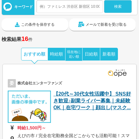
キーワード
この条件を保存する
メールで新着を受け取る
16
検索結果
件
現在地に
おすすめ順
時給順
日給順
新着順
近い順
委
株式会社エンターファンズ
【20代～30代女性活躍中】 SNS好
き歓迎♪副業ライバー募集｜未経験
OK｜在宅ワーク｜顔出し(マスク...
時給1,500円～
えびの市 / 完全在宅勤務全国どこからでも活動可能！スマ