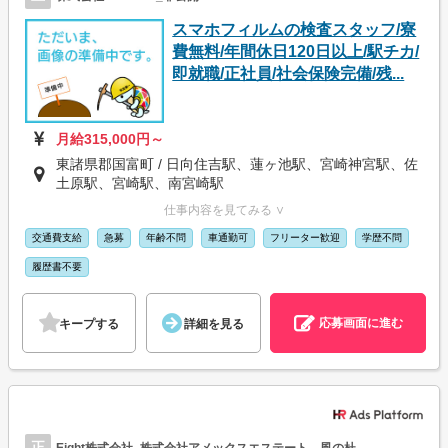
スマホフィルムの検査スタッフ/寮
費無料/年間休日120日以上/駅チカ/
即就職/正社員/社会保険完備/残...
月給315,000円～
東諸県郡国富町 / 日向住吉駅、蓮ヶ池駅、宮崎神宮駅、佐
土原駅、宮崎駅、南宮崎駅
仕事内容を見てみる ∨
交通費支給
急募
年齢不問
車通勤可
フリーター歓迎
学歴不問
履歴書不要
応募画面に進む
キープする
詳細を見る
正
Eight株式会社_株式会社アメックスエステート 風の杜