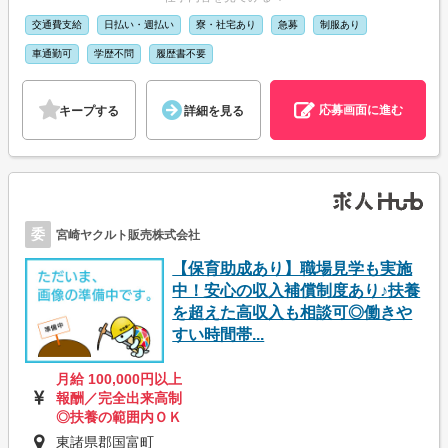
交通費支給
日払い・週払い
寮・社宅あり
急募
制服あり
車通勤可
学歴不問
履歴書不要
応募画面に進む
キープする
詳細を見る
委
宮崎ヤクルト販売株式会社
【保育助成あり】職場見学も実施
中！安心の収入補償制度あり♪扶養
を超えた高収入も相談可◎働きや
すい時間帯...
月給 100,000円以上
報酬／完全出来高制
◎扶養の範囲内ＯＫ
東諸県郡国富町