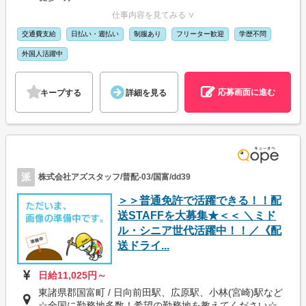
仕事内容を見てみる ∨
交通費支給
日払い・週払い
制服あり
フリーター歓迎
学歴不問
外国人活躍中
応募画面に進む
キープする
詳細を見る
派
株式会社アズスタッフ/普配-03/国富/dd39
＞＞普通免許で活躍できる！！配
送STAFFを大募集★＜＜ ＼ミド
ル・シニア世代活躍中！！／《配
送ドライ...
日給11,025円～
東諸県郡国富町 / 日向前田駅、広原駅、小林(宮崎)駅など
☆全国に勤務地多数！希望の勤務地を教えてください☆