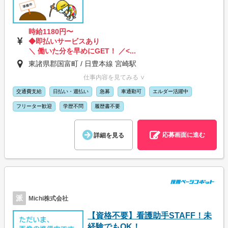
時給1180円〜
◆即払いサービスあり
＼ 働いた分を早めにGET！ ／<...
東諸県郡国富町 / 日豊本線 宮崎駅
仕事内容を見てみる ∨
交通費支給
日払い・週払い
急募
車通勤可
エルダー活躍中
フリーター歓迎
学歴不問
履歴書不要
応募画面に進む
詳細を見る
派
Michi株式会社
【資格不要】看護助手STAFF！未
経験でもOK！