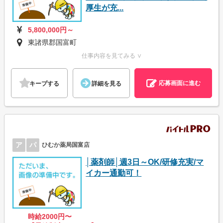
厚生が充...
5,800,000円～
東諸県郡国富町
仕事内容を見てみる ∨
応募画面に進む
キープする
詳細を見る
ア
パ
ひむか薬局国富店
│薬剤師│週3日～OK/研修充実/マ
イカー通勤可！
時給2000円〜