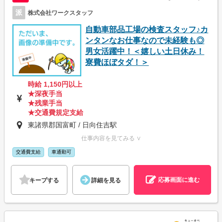
派
株式会社ワークスタッフ
自動車部品工場の検査スタッフ♪カ
ンタンなお仕事なので未経験も◎
男女活躍中！＜嬉しい土日休み！
寮費ほぼタダ！＞
時給 1,150円以上
★深夜手当
★残業手当
★交通費規定支給
東諸県郡国富町 / 日向住吉駅
仕事内容を見てみる ∨
交通費支給
車通勤可
応募画面に進む
キープする
詳細を見る