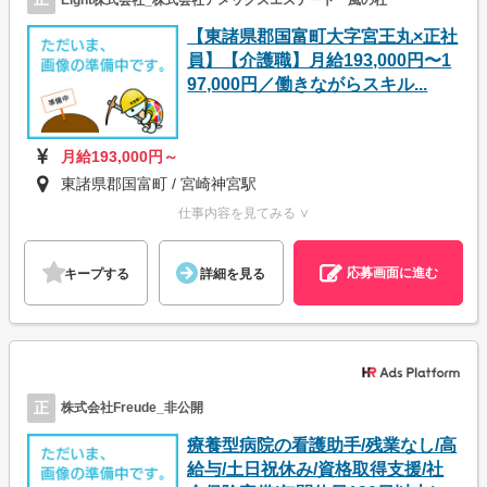
【東諸県郡国富町大字宮王丸×正社
員】【介護職】月給193,000円〜1
97,000円／働きながらスキル...
月給193,000円～
東諸県郡国富町 / 宮崎神宮駅
仕事内容を見てみる ∨
応募画面に進む
キープする
詳細を見る
正
株式会社Freude_非公開
療養型病院の看護助手/残業なし/高
給与/土日祝休み/資格取得支援/社