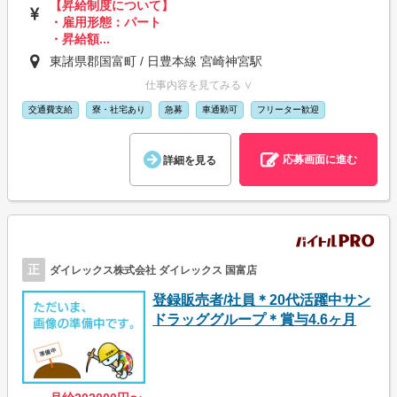
【昇給制度について】
・雇用形態：パート
・昇給額...
東諸県郡国富町 / 日豊本線 宮崎神宮駅
仕事内容を見てみる ∨
交通費支給
寮・社宅あり
急募
車通勤可
フリーター歓迎
応募画面に進む
詳細を見る
正
ダイレックス株式会社 ダイレックス 国富店
登録販売者/社員＊20代活躍中サン
ドラッググループ＊賞与4.6ヶ月