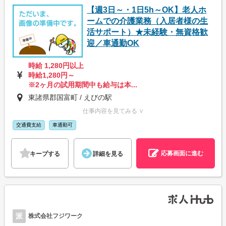
【週3日～・1日5h～OK】老人ホ
ームでの介護業務（入居者様の生
活サポート）★未経験・無資格歓
迎／車通勤OK
時給 1,280円以上
時給1,280円～
※2ヶ月の試用期間中も給与は本...
東諸県郡国富町 / えびの駅
仕事内容を見てみる ∨
交通費支給
車通勤可
応募画面に進む
キープする
詳細を見る
派
株式会社フジワーク