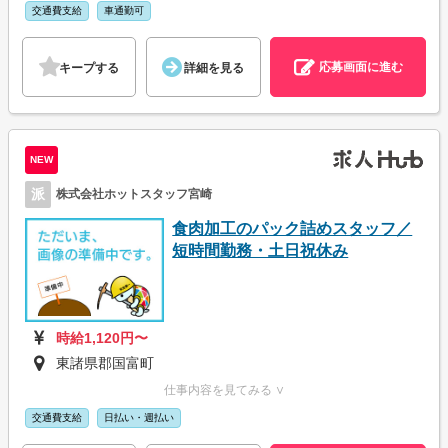
交通費支給
車通勤可
応募画面に進む
キープする
詳細を見る
NEW
派
株式会社ホットスタッフ宮崎
食肉加工のパック詰めスタッフ／
短時間勤務・土日祝休み
時給1,120円〜
東諸県郡国富町
仕事内容を見てみる ∨
交通費支給
日払い・週払い