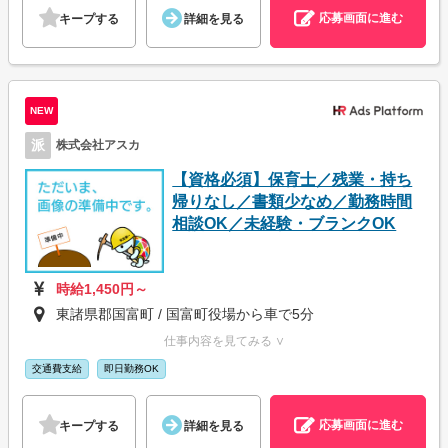
応募画面に進む
キープする
詳細を見る
NEW
派
株式会社アスカ
【資格必須】保育士／残業・持ち
帰りなし／書類少なめ／勤務時間
相談OK／未経験・ブランクOK
時給1,450円～
東諸県郡国富町 / 国富町役場から車で5分
仕事内容を見てみる ∨
交通費支給
即日勤務OK
応募画面に進む
キープする
詳細を見る