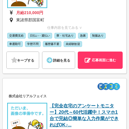
月給210,000円
東諸県郡国富町
仕事内容を見てみる ∨
交通費支給
日払い・週払い
寮・社宅あり
急募
制服あり
車通勤可
学歴不問
履歴書不要
未経験歓迎
応募画面に進む
キープする
詳細を見る
株式会社リアルフェイス
【完全在宅のアンケートモニタ
ー】20代～60代活躍中！スマホ1
台で完結◎簡単な入力作業ができ
ればOK♪...