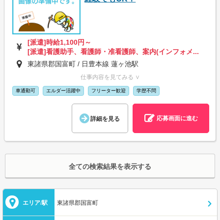
[派遣]時給1,100円～
[派遣]看護助手、看護師・准看護師、案内(インフォメ...
東諸県郡国富町 / 日豊本線 蓮ヶ池駅
仕事内容を見てみる ∨
車通勤可
エルダー活躍中
フリーター歓迎
学歴不問
応募画面に進む
詳細を見る
全ての検索結果を表示する
エリア/駅
東諸県郡国富町