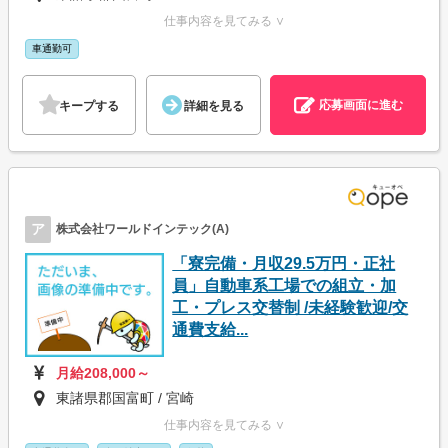
仕事内容を見てみる ∨
車通勤可
応募画面に進む
キープする
詳細を見る
ア
株式会社ワールドインテック(A)
「寮完備・月収29.5万円・正社
員」自動車系工場での組立・加
工・プレス交替制 /未経験歓迎/交
通費支給...
月給208,000～
東諸県郡国富町 / 宮崎
仕事内容を見てみる ∨