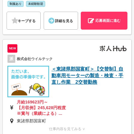
制服あり
未経験歓迎
応募画面に進む
キープする
詳細を見る
NEW
派
株式会社ウイルテック
＜東諸県郡国富町＞【交替制】自
動車用モーターの製造・検査・手
直し作業 2交替勤務
月給169623円～
【月収例】245,628円程度
※賞与（業績による）...
東諸県郡国富町
仕事内容を見てみる ∨