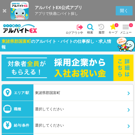
アルバイトEX公式アプリ
開く
アプリで快適にバイト探し
0
0
検索
履歴
キープ
メニュー
ログアウト中
東諸県郡国富町
のアルバイト・バイトの仕事探し・求人情
報
エリア/駅
東諸県郡国富町
職種
選択してください
給与/条件
選択してください