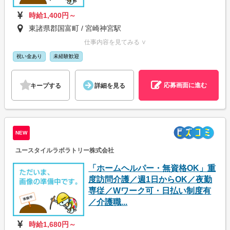
時給1,400円～
東諸県郡国富町 / 宮崎神宮駅
仕事内容を見てみる ∨
祝い金あり
未経験歓迎
応募画面に進む
キープする
詳細を見る
NEW
ユースタイルラボラトリー株式会社
「ホームヘルパー・無資格OK」重
度訪問介護／週1日からOK／夜勤
専従／Wワーク可・日払い制度有
／介護職...
時給1,680円～