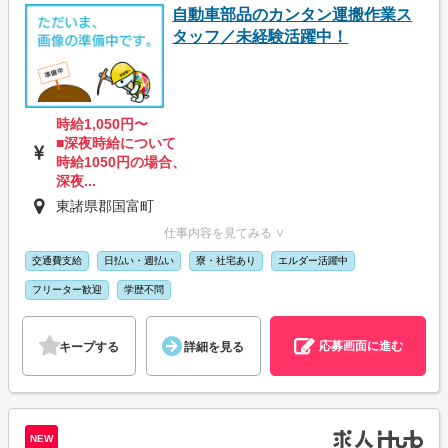
自動車部品のカンタン運搬作業ス
タッフ／未経験活躍中！
時給1,050円〜
■深夜時給について
時給1050円の場合、
深夜...
東諸県郡国富町
仕事内容を見てみる ∨
交通費支給
日払い・週払い
寮・社宅あり
エルダー活躍中
フリーター歓迎
学歴不問
応募画面に進む
キープする
詳細を見る
NEW