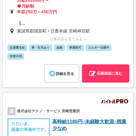
月給202000円〜
◆月給制
年収250万～450万円
【...
東諸県郡国富町 / 日豊本線 宮崎神宮駅
仕事内容を見てみる ∨
交通費支給
寮・社宅あり
急募
車通勤可
エルダー活躍中
学歴不問
応募画面に進む
詳細を見る
派
株式会社テクノ・サービス 宮崎営業所
高時給1180円♪未経験大歓迎♪残業
少なめ