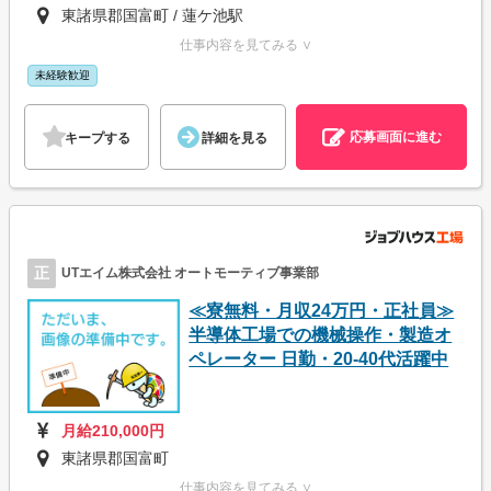
東諸県郡国富町 / 蓮ケ池駅
仕事内容を見てみる ∨
未経験歓迎
応募画面に進む
キープする
詳細を見る
正
UTエイム株式会社 オートモーティブ事業部
≪寮無料・月収24万円・正社員≫
半導体工場での機械操作・製造オ
ペレーター 日勤・20-40代活躍中
月給210,000円
東諸県郡国富町
仕事内容を見てみる ∨