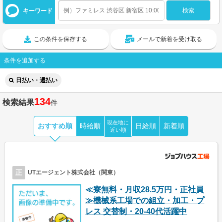
キーワード
この条件を保存する
メールで新着を受け取る
条件を追加する
日払い・週払い
134
検索結果
件
現在地に
おすすめ順
時給順
日給順
新着順
近い順
正
UTエージェント株式会社（関東）
≪寮無料・月収28.5万円・正社員
≫機械系工場での組立・加工・プ
レス 交替制・20-40代活躍中