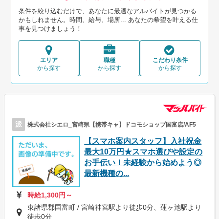
条件を絞り込むだけで、あなたに最適なアルバイトが見つかる
かもしれません。時間、給与、場所... あなたの希望を叶える仕
事を見つけましょう！
エリア
職種
こだわり条件
から探す
から探す
から探す
派
株式会社シエロ_宮崎県【携帯キャ】ドコモショップ国富店/AF5
【スマホ案内スタッフ】入社祝金
最大10万円★スマホ選びや設定の
お手伝い！未経験から始めよう◎
最新機種の...
時給1,300円～
東諸県郡国富町 / 宮崎神宮駅より徒歩0分、蓮ヶ池駅より
徒歩0分