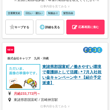
仕事内容を見てみる ∨
交通費支給
日払い・週払い
制服あり
髪型自由
応募画面に進む
キープする
詳細を見る
NEW
株式会社キャリア 九州・沖縄
東諸県郡国富町／働きやすい環境
で看護師として活躍♪＊7月入社祝
い金キャンペーン中＊【紹介予定
派遣】
月給233,772円～
東諸県郡国富町 / 宮崎神宮駅
仕事内容を見てみる ∨