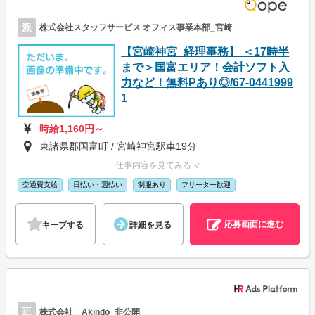
派
株式会社スタッフサービス オフィス事業本部_宮崎
【宮崎神宮_経理事務】 ＜17時半
まで＞国富エリア！会計ソフト入
力など！無料Pあり◎/67-0441999
1
時給1,160円～
東諸県郡国富町 / 宮崎神宮駅車19分
仕事内容を見てみる ∨
交通費支給
日払い・週払い
制服あり
フリーター歓迎
応募画面に進む
キープする
詳細を見る
正
株式会社 Akindo_非公開