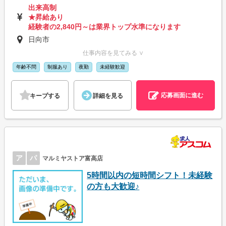
出来高制
★昇給あり
経験者の2,840円～は業界トップ水準になります
日向市
仕事内容を見てみる ∨
年齢不問
制服あり
夜勤
未経験歓迎
応募画面に進む
キープする
詳細を見る
ア
パ
マルミヤストア富高店
5時間以内の短時間シフト！未経験
の方も大歓迎♪