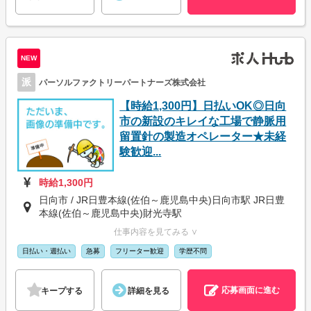
NEW
派
パーソルファクトリーパートナーズ株式会社
【時給1,300円】日払いOK◎日向
市の新設のキレイな工場で静脈用
留置針の製造オペレーター★未経
験歓迎...
時給1,300円
日向市 / JR日豊本線(佐伯～鹿児島中央)日向市駅 JR日豊
本線(佐伯～鹿児島中央)財光寺駅
仕事内容を見てみる ∨
日払い・週払い
急募
フリーター歓迎
学歴不問
応募画面に進む
キープする
詳細を見る