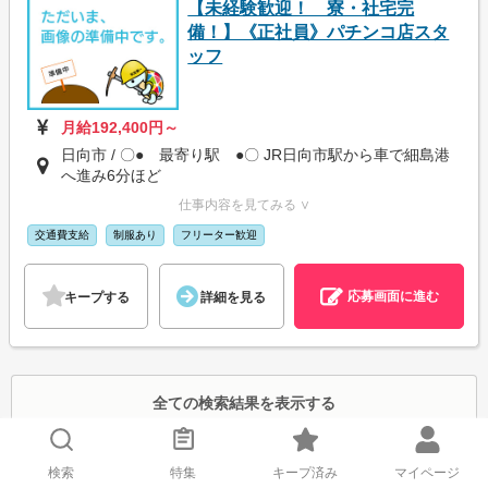
【未経験歓迎！ 寮・社宅完
備！】《正社員》パチンコ店スタ
ッフ
月給192,400円～
日向市 / 〇● 最寄り駅 ●〇 JR日向市駅から車で細島港
へ進み6分ほど
仕事内容を見てみる ∨
交通費支給
制服あり
フリーター歓迎
応募画面に進む
キープする
詳細を見る
全ての検索結果を表示する
検索
特集
キープ済み
マイページ
エリア/駅
日向市駅