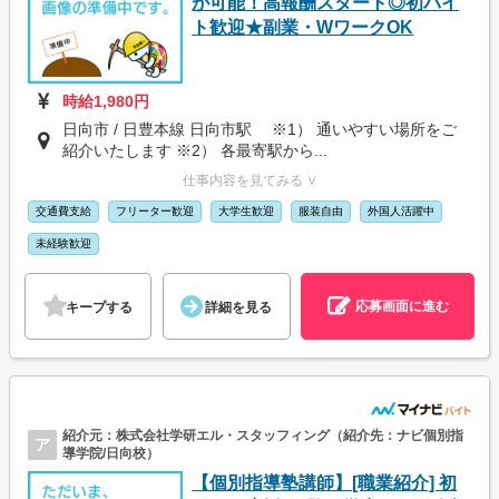
が可能！高報酬スタート◎初バイ
ト歓迎★副業・WワークOK
時給1,980円
日向市 / 日豊本線 日向市駅 ※1） 通いやすい場所をご
紹介いたします ※2） 各最寄駅から...
仕事内容を見てみる ∨
交通費支給
フリーター歓迎
大学生歓迎
服装自由
外国人活躍中
未経験歓迎
応募画面に進む
キープする
詳細を見る
紹介元：株式会社学研エル・スタッフィング（紹介先：ナビ個別指
ア
導学院/日向校）
【個別指導塾講師】[職業紹介] 初