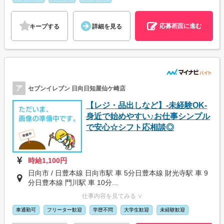
応募画面に進む
キープする
詳細を見る
ア
セブンイレブン 日向日知屋仙ケ崎店
【レジ・品出しなど】-未経験OK-
身近で始めやすい♪お仕事シンプル
で安心☆シフト応相談◎
時給1,100円
日向市 / 日豊本線 日向市駅 車 5分日豊本線 財光寺駅 車 9
分日豊本線 門川駅 車 10分...
仕事内容を見てみる ∨
車通勤可
フリーター歓迎
学歴不問
大学生歓迎
未経験歓迎