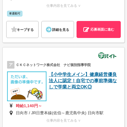
仕事内容を見てみる ∨
車通勤可
応募画面に進む
キープする
詳細を見る
ア
ＣＫＣネットワーク株式会社 ナビ個別指導学院
【小中学生メイン】健康経営優良
法人に認定！自宅での事前準備な
しで学業と両立OK◎
時給1,140円～
日向市 / JR日豊本線(佐伯～鹿児島中央) 日向市駅
仕事内容を見てみる ∨