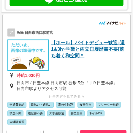
ア
魚民 日向市西口駅前店
【ホール】バイトデビュー歓迎♪週
1&3h~学業と両立◎履歴書不要!落
ち着く和空間＊
時給1,030円
日向市 / 日豊本線 日向市駅 徒歩 5分『ＪＲ日豊本線』
日向市駅よりアクセス可能
仕事内容を見てみる ∨
交通費支給
日払い・週払い
高校生歓迎
食事付き
フリーター歓迎
学歴不問
履歴書不要
大学生歓迎
髪型自由
ネイルOK
未経験歓迎