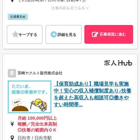
仕事内容を見てみる ∨
交通費支給
応募画面に進む
キープする
詳細を見る
委
宮崎ヤクルト販売株式会社
【保育助成あり】職場見学も実施
中！安心の収入補償制度あり♪扶養
を超えた高収入も相談可◎働きや
すい時間帯...
月給 100,000円以上
報酬／完全出来高制
◎扶養の範囲内ＯＫ
日向市 / 日向市駅