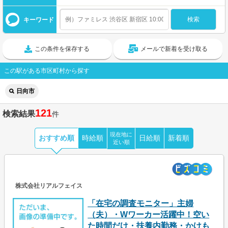
キーワード
この条件を保存する
メールで新着を受け取る
この駅がある市区町村から探す
日向市
121
検索結果
件
現在地に
おすすめ順
時給順
日給順
新着順
近い順
株式会社リアルフェイス
「在宅の調査モニター」主婦
（夫）・Wワーカー活躍中！空い
た時間だけ・扶養内勤務・かけも