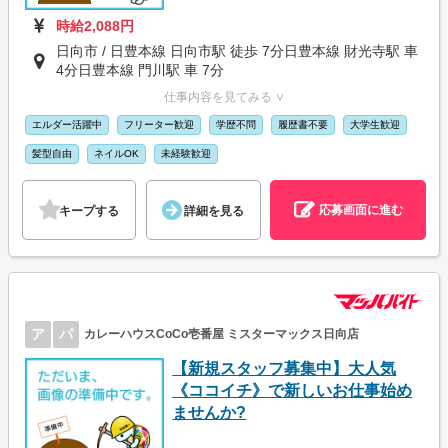
時給2,088円
日向市 / 日豊本線 日向市駅 徒歩 7分日豊本線 財光寺駅 車
4分日豊本線 門川駅 車 7分
仕事内容を見てみる ∨
エルダー活躍中
フリーター歓迎
学歴不問
履歴書不要
大学生歓迎
髪型自由
ネイルOK
未経験歓迎
応募画面に進む
キープする
詳細を見る
ア
パ
カレーハウスCoCo壱番屋 ミスターマックス日向店
【新規スタッフ募集中】大人気
《ココイチ》で新しいお仕事始め
ませんか?