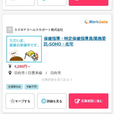
ア
ＳＯＭＰＯヘルスサポート株式会社
保健指導・特定保健指導員/業務委
託-SOHO・在宅
4,286円～
日向市 / 日豊本線 / 日向市
仕事内容を見てみる ∨
交通費支給
年齢不問
応募画面に進む
キープする
詳細を見る