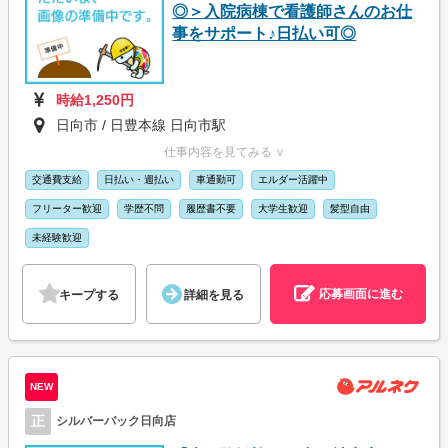
◎＞入院病棟で看護師さんのお仕
事をサポート♪日払い可◎
時給1,250円
日向市 / 日豊本線 日向市駅
仕事内容を見てみる ∨
交通費支給
日払い・週払い
車通勤可
エルダー活躍中
フリーター歓迎
学歴不問
履歴書不要
大学生歓迎
髪型自由
未経験歓迎
応募画面に進む
キープする
詳細を見る
NEW
正
シルバーバック日向店