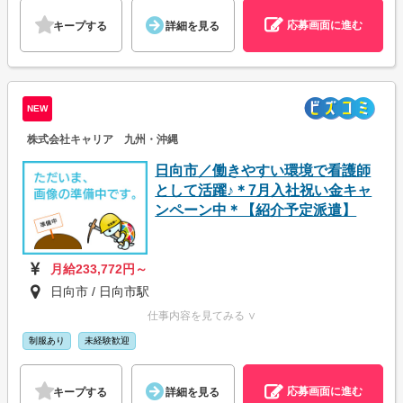
応募画面に進む
キープする
詳細を見る
NEW
株式会社キャリア 九州・沖縄
日向市／働きやすい環境で看護師
として活躍♪＊7月入社祝い金キャ
ンペーン中＊【紹介予定派遣】
月給233,772円～
日向市 / 日向市駅
仕事内容を見てみる ∨
制服あり
未経験歓迎
応募画面に進む
キープする
詳細を見る