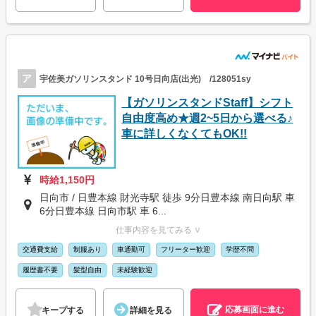
ア
宇佐美ガソリンスタンド 10号日向店(出光) /128051sy
【ガソリンスタンドStaff】シフト
自由度高め★週2~5日から選べる♪
車に詳しくなくてもOK!!
時給1,150円
日向市 / 日豊本線 財光寺駅 徒歩 9分日豊本線 南日向駅 車
6分日豊本線 日向市駅 車 6...
仕事内容を見てみる ∨
交通費支給
制服あり
車通勤可
フリーター歓迎
学歴不問
履歴書不要
髪型自由
未経験歓迎
応募画面に進む
キープする
詳細を見る