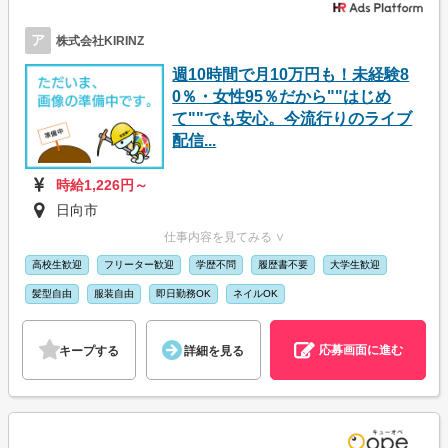
ア
株式会社KIRINZ
週10時間で月10万円も！未経験8
0％・女性95％だから""はじめ
て""でも安心。今流行りのライブ
配信...
時給1,226円～
日向市
仕事内容を見てみる ∨
高校生歓迎
フリーター歓迎
学歴不問
履歴書不要
大学生歓迎
髪型自由
服装自由
即日勤務OK
ネイルOK
応募画面に進む
キープする
詳細を見る