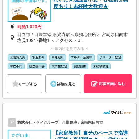
度あり！未経験大歓迎★
時給1,023円
日向市 / 日豊本線 財光寺駅＜勤務地住所＞ 宮崎県日向市
塩見10947番地1 ＜アクセス＞ J...
仕事内容を見てみる ∨
交通費支給
制服あり
車通勤可
エルダー活躍中
フリーター歓迎
学歴不問
履歴書不要
大学生歓迎
髪型自由
未経験歓迎
応募画面に進む
キープする
詳細を見る
ア
株式会社トライグループ ※勤務地：宮崎県日向市
【家庭教師】自分のペースで指導