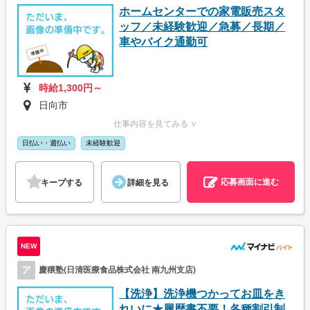
ホームセンターでの家電販売スタ
ッフ／未経験歓迎／急募／長期／
車やバイク通勤可
時給1,300円～
日向市
仕事内容を見てみる ∨
日払い・週払い
未経験歓迎
応募画面に進む
キープする
詳細を見る
NEW
ア
慶穣塾(日清医療食品株式会社 南九州支店)
【洗浄】洗浄機つかってお皿をき
れいに★履歴書不要！各種割引制