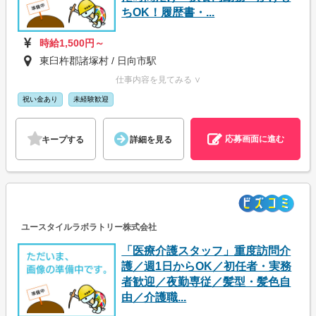
ちOK！履歴書・...
時給1,500円～
東臼杵郡諸塚村 / 日向市駅
仕事内容を見てみる ∨
祝い金あり
未経験歓迎
応募画面に進む
キープする
詳細を見る
ユースタイルラボラトリー株式会社
「医療介護スタッフ」重度訪問介
護／週1日からOK／初任者・実務
者歓迎／夜勤専従／髪型・髪色自
由／介護職...