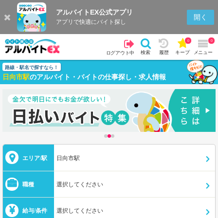
アルバイトEX公式アプリ
開く
アプリで快適にバイト探し
0
0
検索
履歴
キープ
メニュー
ログアウト中
路線・駅名で探すなら！
日向市駅
のアルバイト・バイトの仕事探し・求人情報
エリア/駅
日向市駅
職種
選択してください
給与/条件
選択してください