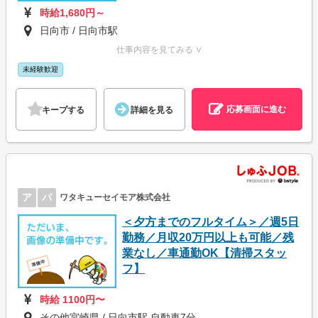
時給1,680円～
日向市 / 日向市駅
仕事内容を見てみる ∨
未経験歓迎
応募画面に進む
キープする
詳細を見る
ア
パ
ワタキューセイモア株式会社
＜夕方までのフルタイム＞／週5日
勤務／月収20万円以上も可能／残
業なし／車通勤OK【清掃スタッ
フ】
時給 1100円〜
その他宮崎県 / 日向市駅 自動車7分