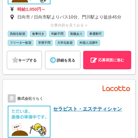
時給1,050円～
日向市 / 日向市駅よりバス10分、門川駅より徒歩45分
仕事内容を見てみる ∨
高校生歓迎
食事付き
年齢不問
制服あり
車通勤可
フリーター歓迎
学歴不問
大学生歓迎
外国人活躍中
応募画面に進む
キープする
詳細を見る
委
株式会社りらく
セラピスト・エステティシャン