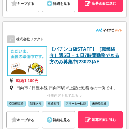
応募画面に進む
キープする
詳細を見る
ア
株式会社ファクト
【パチンコ店STAFF】［職業紹
介］週5日・１日7時間勤務できる
方のみ募集中[23023]AF
時給1,100円
日向市 / 日豊本線 日向市駅※上記は勤務地の一例です。
仕事内容を見てみる ∨
交通費支給
制服あり
車通勤可
フリーター歓迎
未経験歓迎
応募画面に進む
キープする
詳細を見る