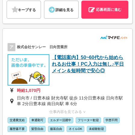
応募画面に進む
キープする
詳細を見る
ア
株式会社サンレー 日向営業所
【電話案内】50~60代から始めら
れるお仕事！PC入力は無し♪平日
メイン＆短時間で安心◎
時給1,070円
日向市 / 日豊本線 財光寺駅 徒歩 11分日豊本線 日向市駅
車 2分日豊本線 南日向駅 車 6分
仕事内容を見てみる ∨
交通費支給
車通勤可
エルダー活躍中
フリーター歓迎
学歴不問
履歴書不要
髪型自由
服装自由
ネイルOK
未経験歓迎