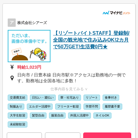
ア
株式会社シアーズ
【リゾートバイトSTAFF】登録制/
全国の観光地で住み込みOK!2カ月
で50万GET!生活費0円★
時給1,023円
日向市 / 日豊本線 日向市駅※アクセスは勤務地の一例で
す。勤務地は全国各地に多数！
仕事内容を見てみる ∨
交通費支給
日払い・週払い
寮・社宅あり
リゾート
食事付き
制服あり
エルダー活躍中
フリーター歓迎
学歴不問
履歴書不要
大学生歓迎
髪型自由
服装自由
外国人活躍中
ネイルOK
未経験歓迎