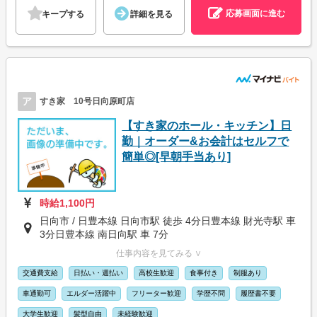
応募画面に進む
キープする
詳細を見る
ア
すき家 10号日向原町店
【すき家のホール・キッチン】日
勤｜オーダー&お会計はセルフで
簡単◎[早朝手当あり]
時給1,100円
日向市 / 日豊本線 日向市駅 徒歩 4分日豊本線 財光寺駅 車
3分日豊本線 南日向駅 車 7分
仕事内容を見てみる ∨
交通費支給
日払い・週払い
高校生歓迎
食事付き
制服あり
車通勤可
エルダー活躍中
フリーター歓迎
学歴不問
履歴書不要
大学生歓迎
髪型自由
未経験歓迎