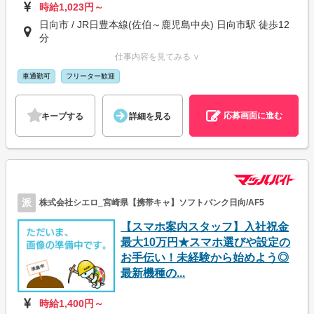
時給1,023円～
日向市 / JR日豊本線(佐伯～鹿児島中央) 日向市駅 徒歩12
分
仕事内容を見てみる ∨
車通勤可
フリーター歓迎
応募画面に進む
キープする
詳細を見る
派
株式会社シエロ_宮崎県【携帯キャ】ソフトバンク日向/AF5
【スマホ案内スタッフ】入社祝金
最大10万円★スマホ選びや設定の
お手伝い！未経験から始めよう◎
最新機種の...
時給1,400円～