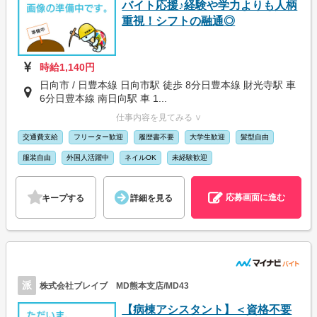
バイト応援♪経験や学力よりも人柄
重視！シフトの融通◎
時給1,140円
日向市 / 日豊本線 日向市駅 徒歩 8分日豊本線 財光寺駅 車
6分日豊本線 南日向駅 車 1...
仕事内容を見てみる ∨
交通費支給
フリーター歓迎
履歴書不要
大学生歓迎
髪型自由
服装自由
外国人活躍中
ネイルOK
未経験歓迎
応募画面に進む
キープする
詳細を見る
派
株式会社ブレイブ MD熊本支店/MD43
【病棟アシスタント】＜資格不要