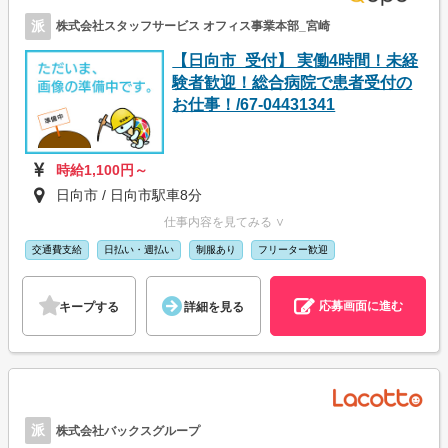
派
株式会社スタッフサービス オフィス事業本部_宮崎
【日向市_受付】 実働4時間！未経
験者歓迎！総合病院で患者受付の
お仕事！/67-04431341
時給1,100円～
日向市 / 日向市駅車8分
仕事内容を見てみる ∨
交通費支給
日払い・週払い
制服あり
フリーター歓迎
応募画面に進む
キープする
詳細を見る
派
株式会社バックスグループ