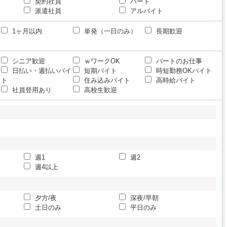
契約社員
パート
派遣社員
アルバイト
1ヶ月以内
単発（一日のみ）
長期歓迎
シニア歓迎
ｗワークOK
パートのお仕事
日払い・週払いバイ
短期バイト
時短勤務OKバイト
ト
住み込みバイト
高時給バイト
社員登用あり
高校生歓迎
週1
週2
週4以上
夕方/夜
深夜/早朝
土日のみ
平日のみ