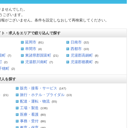
りませんでした。
うございます。
情報がございません。条件を設定しなおして再検索してください。
イト・求人をエリアで絞り込んで探す
延岡市
日南市
(81)
(32)
串間市
西都市
(4)
(10)
股町
東諸県郡国富町
児湯郡高鍋町
(7)
(21)
(8)
町
児湯郡川南町
児湯郡都農町
(2)
(7)
(5)
千穂町
(2)
求人を探す
販売・接客・サービス
(147)
ト
旅行・ホテル・ブライダル
(21)
(13)
配達・運転・物流
(55)
工場・製造
(136)
医療・看護
(80)
事務・受付
(86)
教育・保育
(46)