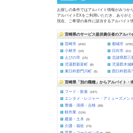
お探しの条件ではアルバイト情報がみつか
アルバイトEXをご利用いただき、ありがと
現在、ご希望の条件に該当するアルバイト
宮崎県のサービス提供責任者のアルバ
宮崎市
都城市
(432)
(155)
小林市
日向市
(10)
(21)
えびの市
北諸県郡三
(15)
児湯郡新富町
児湯郡木城
(8)
東臼杵郡門川町
西臼杵郡高
(5)
宮崎県「別の職種」からアルバイト・
フード・飲食
(167)
エンタメ・レジャー・アミューズメン
警備・清掃・点検
(38)
軽作業
(124)
建築・土木
(3)
介護・福祉
(73)
営業・コールセンター
(58)