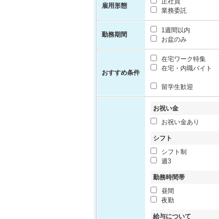
正社員
雇用形態
業務委託
1週間以内
勤務期間
お盆のみ
在宅ワーク特集
在宅・内職バイト
おすすめ条件
留学生歓迎
お祝い金
お祝い金あり
シフト
シフト制
週3
勤務時間帯
昼間
夜勤
給与について