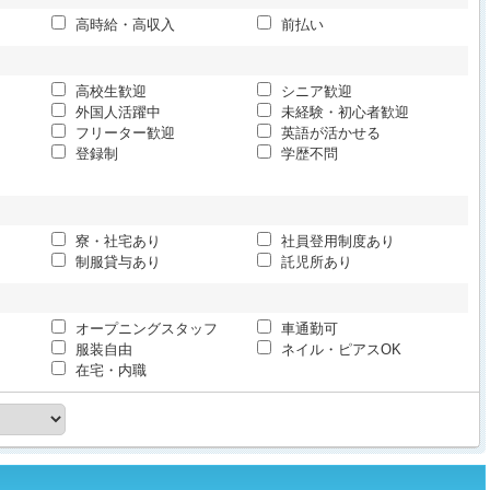
高時給・高収入
前払い
高校生歓迎
シニア歓迎
外国人活躍中
未経験・初心者歓迎
フリーター歓迎
英語が活かせる
登録制
学歴不問
寮・社宅あり
社員登用制度あり
制服貸与あり
託児所あり
オープニングスタッフ
車通勤可
服装自由
ネイル・ピアスOK
在宅・内職