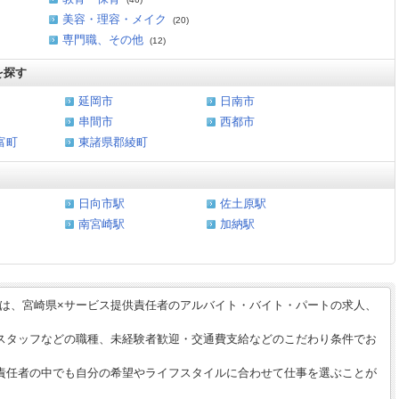
美容・理容・メイク
(20)
専門職、その他
(12)
を探す
延岡市
日南市
串間市
西都市
富町
東諸県郡綾町
日向市駅
佐土原駅
南宮崎駅
加納駅
】は、宮崎県×サービス提供責任者のアルバイト・バイト・パートの求人、
スタッフなどの職種、未経験者歓迎・交通費支給などのこだわり条件でお
供責任者の中でも自分の希望やライフスタイルに合わせて仕事を選ぶことが