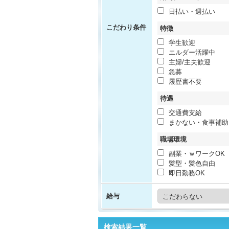
日払い・週払い
こだわり条件
特徴
学生歓迎
エルダー活躍中
主婦/主夫歓迎
急募
履歴書不要
待遇
交通費支給
まかない・食事補助
職場環境
副業・ｗワークOK
髪型・髪色自由
即日勤務OK
給与
検索結果一覧