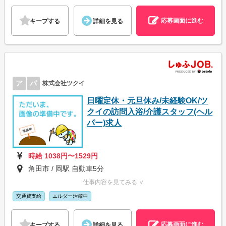
応募画面に進む
キープする
詳細を見る
ア
パ
株式会社ツクイ
日曜定休・元旦休み/未経験OK/ツ
クイの訪問入浴/介護スタッフ(ヘル
パー)求人
時給 1038円〜1529円
角田市 / 岡駅 自動車5分
仕事内容を見てみる ∨
交通費支給
エルダー活躍中
応募画面に進む
キープする
詳細を見る