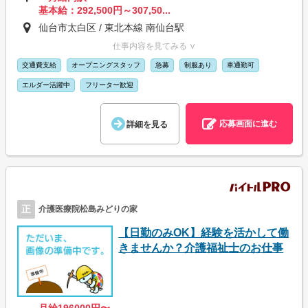
基本給：292,500円～307,50...
仙台市太白区 / 東北本線 南仙台駅
仕事内容を見てみる ∨
交通費支給
オープニングスタッフ
急募
制服あり
車通勤可
エルダー活躍中
フリーター歓迎
応募画面に進む
詳細を見る
正
介護医療院松島みどりの家
【日勤のみOK】経験を活かして働
きませんか？介護福祉士のお仕事