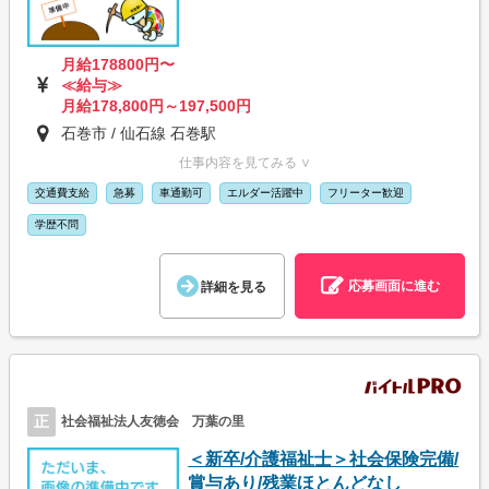
月給178800円〜
≪給与≫
月給178,800円～197,500円
石巻市 / 仙石線 石巻駅
仕事内容を見てみる ∨
交通費支給
急募
車通勤可
エルダー活躍中
フリーター歓迎
学歴不問
応募画面に進む
詳細を見る
正
社会福祉法人友徳会 万葉の里
＜新卒/介護福祉士＞社会保険完備/
賞与あり/残業ほとんどなし