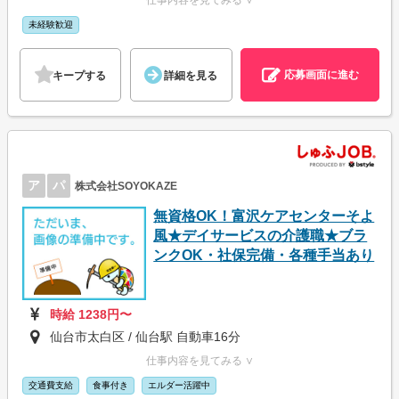
仕事内容を見てみる ∨
未経験歓迎
応募画面に進む
キープする
詳細を見る
ア
パ
株式会社SOYOKAZE
無資格OK！富沢ケアセンターそよ
風★デイサービスの介護職★ブラ
ンクOK・社保完備・各種手当あり
時給 1238円〜
仙台市太白区 / 仙台駅 自動車16分
仕事内容を見てみる ∨
交通費支給
食事付き
エルダー活躍中