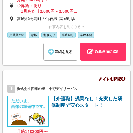
月給196000円〜
◇昇給：あり
1月あたり2,000円～2,500円...
宮城郡松島町 / 仙石線 高城町駅
仕事内容を見てみる ∨
交通費支給
急募
制服あり
車通勤可
学歴不問
応募画面に進む
詳細を見る
正
株式会社四季の里 小野デイサービス
【介護職】残業なし！充実した研
修制度で安心スタート！
月給148300円〜