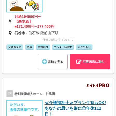
月給194900円〜
【基本給】
■171,400円～177,400円
石巻市 / 仙石線 陸前山下駅
仕事内容を見てみる ∨
交通費支給
急募
車通勤可
エルダー活躍中
託児所あり
応募画面に進む
詳細を見る
正
特別養護老人ホーム 仁風園
≪介護福祉士≫ブランク有もOK!
あなたの思いを形に◎年休112
日！