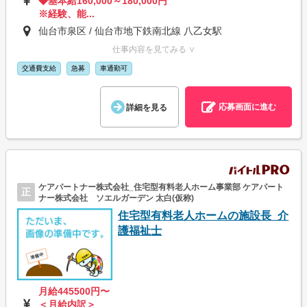
◆基本給160,000～180,000円
※経験、能...
仙台市泉区 / 仙台市地下鉄南北線 八乙女駅
仕事内容を見てみる ∨
交通費支給
急募
車通勤可
応募画面に進む
詳細を見る
ケアパートナー株式会社_住宅型有料老人ホーム事業部 ケアパート
正
ナー株式会社 ソエルガーデン 太白(仮称)
住宅型有料老人ホームの施設長_介
護福祉士
月給445500円〜
＜月給内訳＞