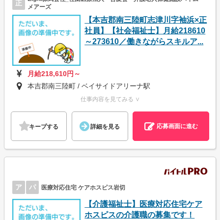
正
メアーズ
【本吉郡南三陸町志津川字袖浜×正
社員】【社会福祉士】月給218610
～273610／働きながらスキルア...
月給218,610円～
本吉郡南三陸町 / ベイサイドアリーナ駅
仕事内容を見てみる ∨
応募画面に進む
キープする
詳細を見る
ア
パ
医療対応住宅 ケアホスピス岩切
【介護福祉士】医療対応住宅ケア
ホスピスの介護職の募集です！