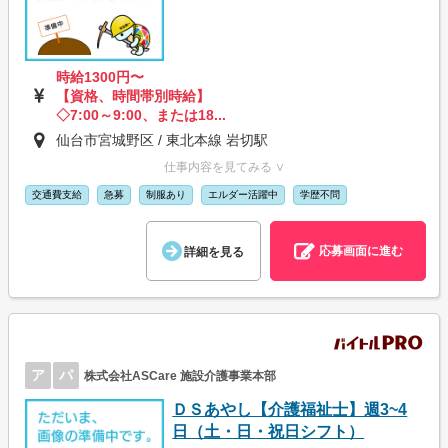
時給1300円〜
【資格、時間帯別時給】
◇7:00～9:00、または18...
仙台市宮城野区 / 東北本線 岩切駅
仕事内容を見てみる ∨
交通費支給
急募
制服あり
エルダー活躍中
学歴不問
応募画面に進む
詳細を見る
ア
パ
株式会社ASCare 施設介護事業本部
ＤＳあやし【介護福祉士】週3~4
日（土・日・祝日シフト）