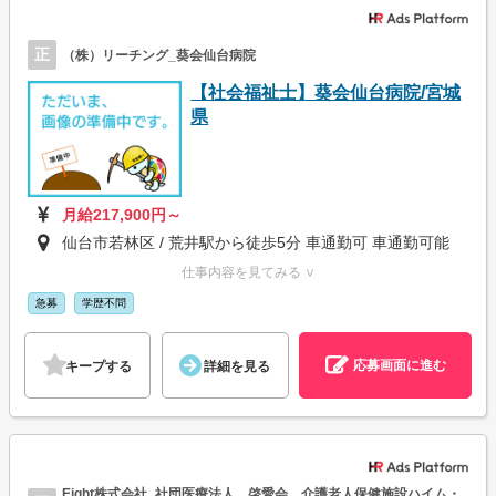
正
（株）リーチング_葵会仙台病院
【社会福祉士】葵会仙台病院/宮城
県
月給217,900円～
仙台市若林区 / 荒井駅から徒歩5分 車通勤可 車通勤可能
仕事内容を見てみる ∨
急募
学歴不問
応募画面に進む
キープする
詳細を見る
Eight株式会社_社団医療法人 啓愛会 介護老人保健施設ハイム・