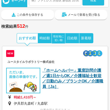
キーワード
この条件を保存する
メールで新着を受け取る
512
検索結果
件
現在地に
おすすめ順
時給順
日給順
新着順
近い順
NEW
ユースタイルラボラトリー株式会社
「ホームヘルパー」重度訪問介護
／週1日からOK／介護福祉士歓迎
／日勤のみ／ブランクOK／介護職
員［Ja］
時給1,410円～
伊具郡丸森町 / 丸森駅