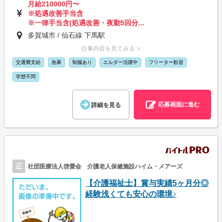
月給210000円〜
※処遇改善手当含
※一律手当含(処遇改善・夜勤5回分...
多賀城市 / 仙石線 下馬駅
仕事内容を見てみる ∨
交通費支給
急募
制服あり
エルダー活躍中
フリーター歓迎
学歴不問
応募画面に進む
詳細を見る
正
社団医療法人啓愛会 介護老人保健施設ハイム・メアーズ
【介護福祉士】賞与実績5ヶ月分◎
経験浅くても安心の環境♪