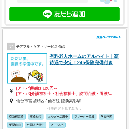
ア
チアフル・ケア・サービス 仙台
有料老人ホームのアルバイト｜高
待遇で安定！24h保険完備付き
[ア・パ]時給1,120円～
[ア・パ]介護福祉士・社会福祉士、訪問介護・看護/...
仙台市宮城野区 / 仙石線 陸前高砂駅
仕事内容を見てみる ∨
交通費支給
車通勤可
エルダー活躍中
フリーター歓迎
学歴不問
髪型自由
外国人活躍中
ネイルOK