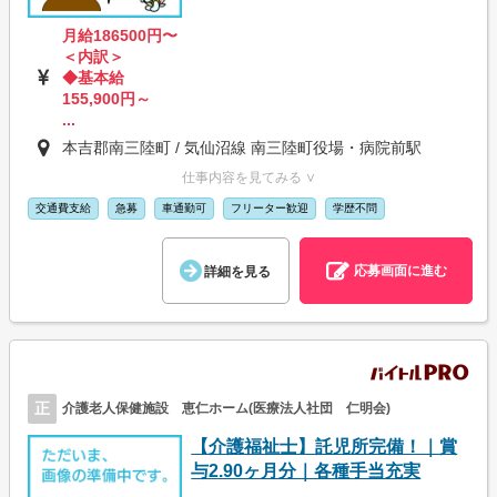
月給186500円〜
＜内訳＞
◆基本給
155,900円～
...
本吉郡南三陸町 / 気仙沼線 南三陸町役場・病院前駅
仕事内容を見てみる ∨
交通費支給
急募
車通勤可
フリーター歓迎
学歴不問
応募画面に進む
詳細を見る
正
介護老人保健施設 恵仁ホーム(医療法人社団 仁明会)
【介護福祉士】託児所完備！｜賞
与2.90ヶ月分｜各種手当充実