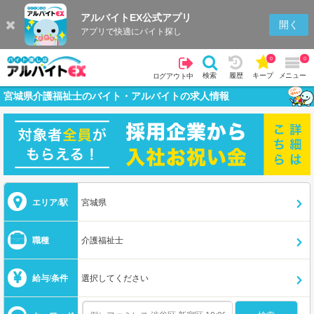
アルバイトEX公式アプリ
開く
アプリで快適にバイト探し
0
0
検索
履歴
キープ
メニュー
ログアウト中
宮城県介護福祉士のバイト・アルバイトの求人情報
エリア/駅
宮城県
職種
介護福祉士
給与/条件
選択してください