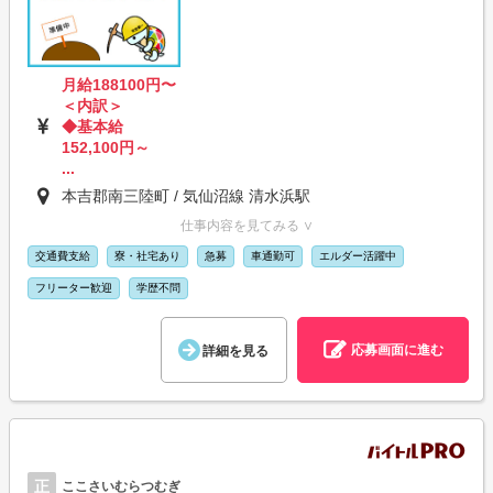
月給188100円〜
＜内訳＞
◆基本給
152,100円～
...
本吉郡南三陸町 / 気仙沼線 清水浜駅
仕事内容を見てみる ∨
交通費支給
寮・社宅あり
急募
車通勤可
エルダー活躍中
フリーター歓迎
学歴不問
応募画面に進む
詳細を見る
正
ここさいむらつむぎ