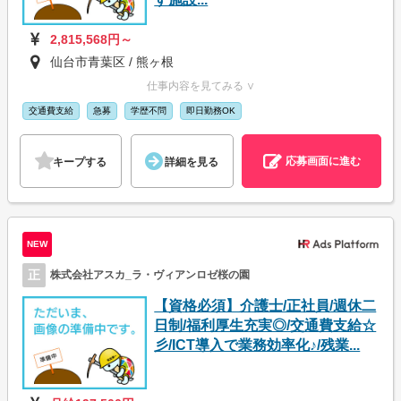
2,815,568円～
仙台市青葉区 / 熊ヶ根
仕事内容を見てみる ∨
交通費支給
急募
学歴不問
即日勤務OK
応募画面に進む
キープする
詳細を見る
NEW
正
株式会社アスカ_ラ・ヴィアンロゼ桜の園
【資格必須】介護士/正社員/週休二
日制/福利厚生充実◎/交通費支給☆
彡/ICT導入で業務効率化♪/残業...