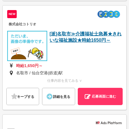
NEW
株式会社コトリオ
[派]名取市≫介護福祉士急募★きれ
いな福祉施設★時給1650円～
時給1,650円～
名取市 / 仙台空港(鉄道)駅
仕事内容を見てみる ∨
応募画面に進む
キープする
詳細を見る