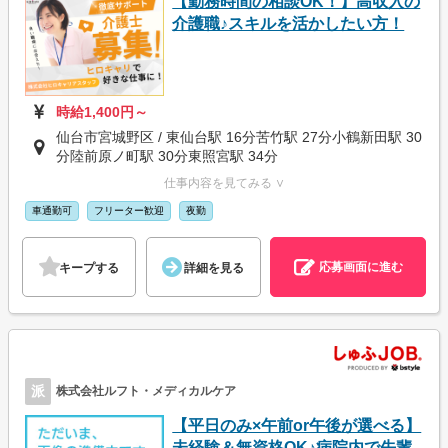
【勤務時間の相談OK！】高収入の
介護職♪スキルを活かしたい方！
時給1,400円～
仙台市宮城野区 / 東仙台駅 16分苦竹駅 27分小鶴新田駅 30
分陸前原ノ町駅 30分東照宮駅 34分
仕事内容を見てみる ∨
車通勤可
フリーター歓迎
夜勤
応募画面に進む
キープする
詳細を見る
派
株式会社ルフト・メディカルケア
【平日のみ×午前or午後が選べる】
未経験＆無資格OK♪病院内で先輩