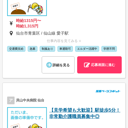
時給1315円〜
時給1,315円
仙台市青葉区 / 仙山線 愛子駅
仕事内容を見てみる ∨
交通費支給
急募
制服あり
車通勤可
エルダー活躍中
学歴不問
応募画面に進む
詳細を見る
ア
貝山中央病院 仙台
【見学希望も大歓迎】駅徒歩5分！
非常勤介護職員募集中◎