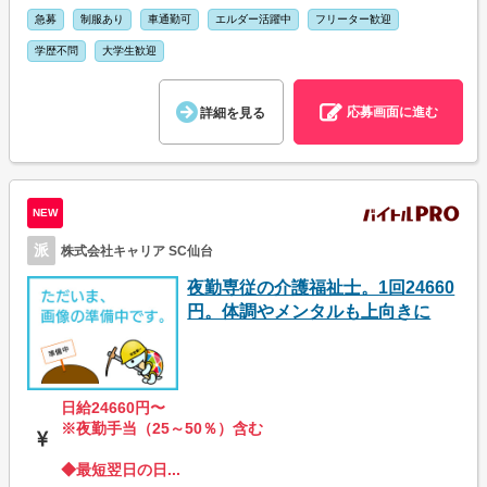
急募
制服あり
車通勤可
エルダー活躍中
フリーター歓迎
学歴不問
大学生歓迎
応募画面に進む
詳細を見る
NEW
派
株式会社キャリア SC仙台
夜勤専従の介護福祉士。1回24660
円。体調やメンタルも上向きに
日給24660円〜
※夜勤手当（25～50％）含む
◆最短翌日の日...