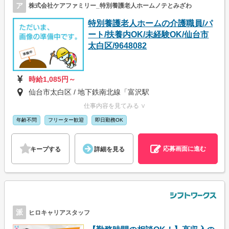
ア
株式会社ケアファミリー_特別養護老人ホームノテとみざわ
特別養護老人ホームの介護職員/パ
ート/扶養内OK/未経験OK/仙台市
太白区/9648082
時給1,085円～
仙台市太白区 / 地下鉄南北線「富沢駅
仕事内容を見てみる ∨
年齢不問
フリーター歓迎
即日勤務OK
応募画面に進む
キープする
詳細を見る
派
ヒロキャリアスタッフ