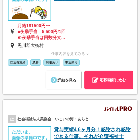
月給181500円〜
■夜勤手当 5,500円/1回
※夜勤手当は回数分支...
黒川郡大衡村
仕事内容を見てみる ∨
交通費支給
急募
制服あり
車通勤可
応募画面に進む
詳細を見る
正
社会福祉法人美楽会 いこいの海・あらと
賞与実績4.6ヶ月分！感謝され感謝
できる仕事。それが介護福祉士