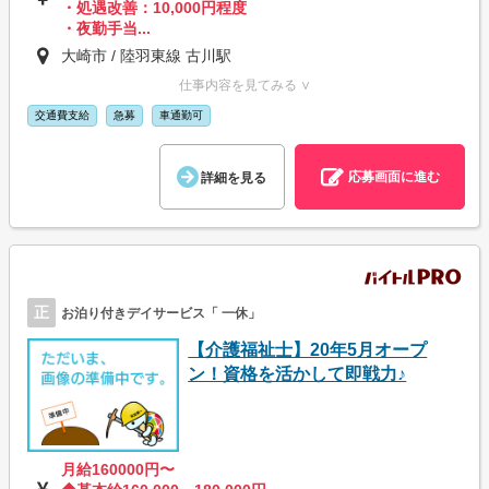
・処遇改善：10,000円程度
・夜勤手当...
大崎市 / 陸羽東線 古川駅
仕事内容を見てみる ∨
交通費支給
急募
車通勤可
応募画面に進む
詳細を見る
正
お泊り付きデイサービス「 一休」
【介護福祉士】20年5月オープ
ン！資格を活かして即戦力♪
月給160000円〜