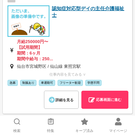
認知症対応型デイの主任介護福祉
士
月給250000円〜
【試用期間】
期間：6ヶ月
期間中給与：250...
仙台市宮城野区 / 仙山線 東照宮駅
仕事内容を見てみる ∨
急募
制服あり
車通勤可
フリーター歓迎
学歴不問
応募画面に進む
詳細を見る
全ての検索結果を表示する
検索
特集
キープ済み
マイページ