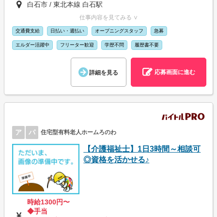
白石市 / 東北本線 白石駅
仕事内容を見てみる ∨
交通費支給
日払い・週払い
オープニングスタッフ
急募
エルダー活躍中
フリーター歓迎
学歴不問
履歴書不要
応募画面に進む
詳細を見る
ア
パ
住宅型有料老人ホームろのわ
【介護福祉士】1日3時間～相談可
◎資格を活かせる♪
時給1300円〜
◆手当