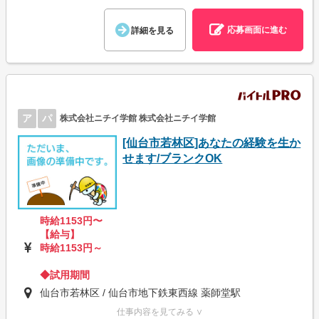
応募画面に進む
詳細を見る
ア
パ
株式会社ニチイ学館 株式会社ニチイ学館
[仙台市若林区]あなたの経験を生か
せます/ブランクOK
時給1153円〜
【給与】
時給1153円～
◆試用期間
仙台市若林区 / 仙台市地下鉄東西線 薬師堂駅
仕事内容を見てみる ∨