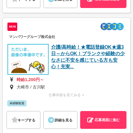
NEW
マンパワーグループ株式会社
介護/高時給！★電話登録OK★週3
日～からOK！ブランクや経験の少
なさに不安を感じている方も安
心！充実...
時給1,200円～
大崎市 / 古川駅
仕事内容を見てみる ∨
未経験歓迎
応募画面に進む
キープする
詳細を見る