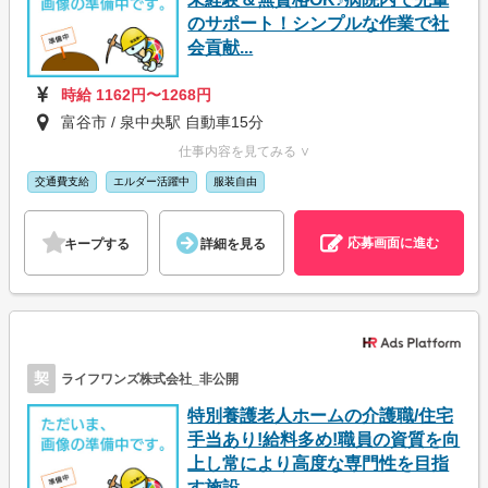
のサポート！シンプルな作業で社
会貢献...
時給 1162円〜1268円
富谷市 / 泉中央駅 自動車15分
仕事内容を見てみる ∨
交通費支給
エルダー活躍中
服装自由
応募画面に進む
キープする
詳細を見る
契
ライフワンズ株式会社_非公開
特別養護老人ホームの介護職/住宅
手当あり!給料多め!職員の資質を向
上し常により高度な専門性を目指
す施設...