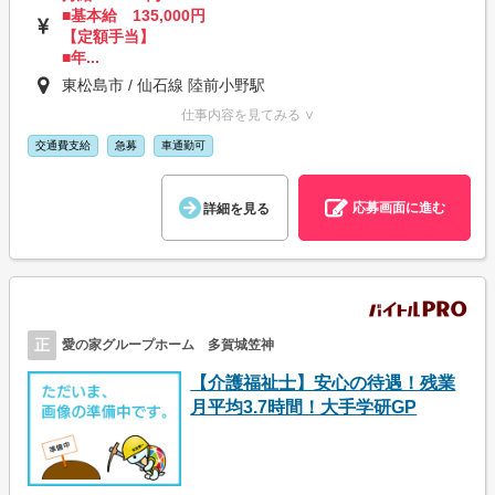
■基本給 135,000円
【定額手当】
■年...
東松島市 / 仙石線 陸前小野駅
仕事内容を見てみる ∨
交通費支給
急募
車通勤可
応募画面に進む
詳細を見る
正
愛の家グループホーム 多賀城笠神
【介護福祉士】安心の待遇！残業
月平均3.7時間！大手学研GP