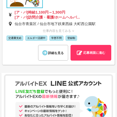
[ア・パ]時給1,100円～1,300円
[ア・パ]訪問介護・看護/ホームヘルパ...
仙台市青葉区 / 仙台市地下鉄東西線 大町西公園駅
仕事内容を見てみる ∨
交通費支給
エルダー活躍中
学歴不問
登録制
応募画面に進む
詳細を見る