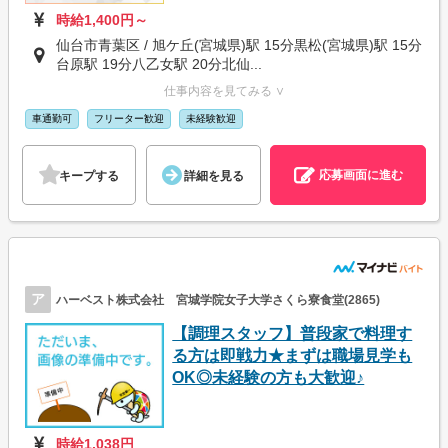
時給1,400円～
仙台市青葉区 / 旭ケ丘(宮城県)駅 15分黒松(宮城県)駅 15分
台原駅 19分八乙女駅 20分北仙...
仕事内容を見てみる ∨
車通勤可
フリーター歓迎
未経験歓迎
応募画面に進む
キープする
詳細を見る
ア
ハーベスト株式会社 宮城学院女子大学さくら寮食堂(2865)
【調理スタッフ】普段家で料理す
る方は即戦力★まずは職場見学も
OK◎未経験の方も大歓迎♪
時給1,038円