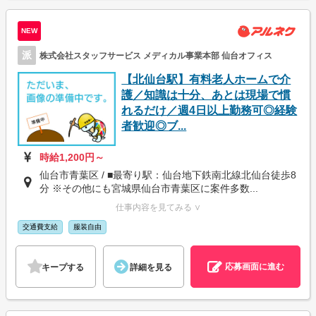
NEW
派
株式会社スタッフサービス メディカル事業本部 仙台オフィス
【北仙台駅】有料老人ホームで介
護／知識は十分、あとは現場で慣
れるだけ／週4日以上勤務可◎経験
者歓迎◎ブ...
時給1,200円～
仙台市青葉区 / ■最寄り駅：仙台地下鉄南北線北仙台徒歩8
分 ※その他にも宮城県仙台市青葉区に案件多数...
仕事内容を見てみる ∨
交通費支給
服装自由
応募画面に進む
キープする
詳細を見る