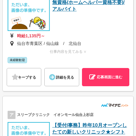
無資格(ホームヘルパー資格不要)/
アルバイト
時給1,135円～
仙台市青葉区 / 仙山線 / 北仙台
仕事内容を見てみる ∨
未経験歓迎
応募画面に進む
キープする
詳細を見る
ア
スリープクリニック イオンモール仙台上杉店
【受付/事務】昨年10月オープンし
たての新しいクリニック★シフト