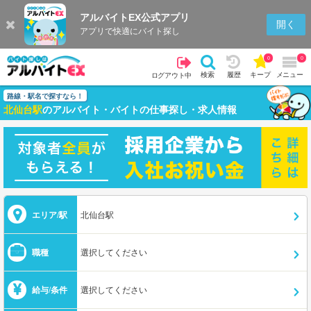
アルバイトEX公式アプリ
開く
アプリで快適にバイト探し
0
0
検索
履歴
キープ
メニュー
ログアウト中
路線・駅名で探すなら！
北仙台駅
のアルバイト・バイトの仕事探し・求人情報
エリア/駅
北仙台駅
職種
選択してください
給与/条件
選択してください