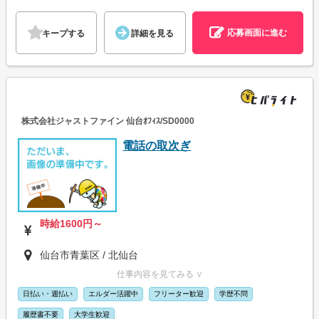
応募画面に進む
キープする
詳細を見る
株式会社ジャストファイン 仙台ｵﾌｨｽ/SD0000
電話の取次ぎ
時給1600円～
仙台市青葉区 / 北仙台
仕事内容を見てみる ∨
日払い・週払い
エルダー活躍中
フリーター歓迎
学歴不問
履歴書不要
大学生歓迎