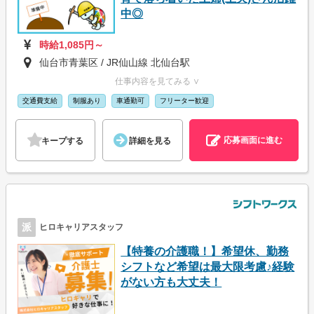
中◎
時給1,085円～
仙台市青葉区 / JR仙山線 北仙台駅
仕事内容を見てみる ∨
交通費支給
制服あり
車通勤可
フリーター歓迎
応募画面に進む
キープする
詳細を見る
派
ヒロキャリアスタッフ
【特養の介護職！】希望休、勤務
シフトなど希望は最大限考慮♪経験
がない方も大丈夫！