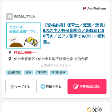
派
株式会社アスカ
【資格必須】保育士／派遣／定員1
9名の少人数保育園◎／高時給140
0円★／ピアノ苦手でもOK♪／福利
厚...
時給1,400円～
仙台市青葉区 / 仙台市営地下鉄南北線 北仙台駅
仕事内容を見てみる ∨
交通費支給
急募
年齢不問
即日勤務OK
応募画面に進む
キープする
詳細を見る