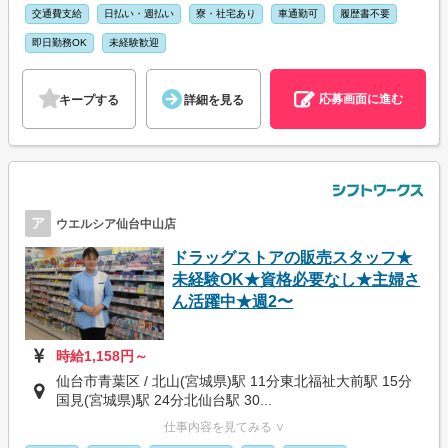
交通費支給
日払い・週払い
寮・社宅あり
車通勤可
履歴書不要
即日勤務OK
未経験歓迎
応募画面に進む
キープする
詳細を見る
ア
ウエルシア仙台中山店
ドラッグストアの販売スタッフ★
未経験OK★資格必要なし★主婦さ
ん活躍中★週2〜
時給1,158円～
仙台市青葉区 / 北山(宮城県)駅 11分東北福祉大前駅 15分
国見(宮城県)駅 24分北仙台駅 30...
仕事内容を見てみる ∨