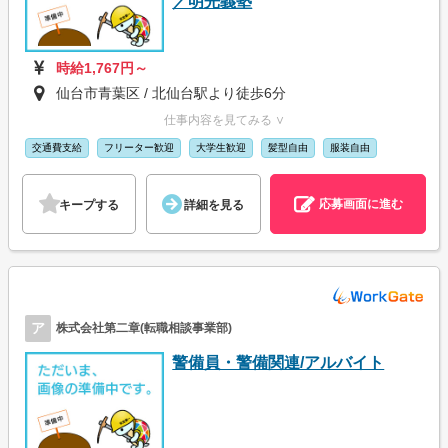
／明光義塾
時給1,767円～
仙台市青葉区 / 北仙台駅より徒歩6分
仕事内容を見てみる ∨
交通費支給
フリーター歓迎
大学生歓迎
髪型自由
服装自由
応募画面に進む
キープする
詳細を見る
ア
株式会社第二章(転職相談事業部)
警備員・警備関連/アルバイト