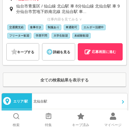
仙台市青葉区 / 仙山線 北山駅 車 8分仙山線 北仙台駅 車 9
分仙台市営地下鉄南北線 北仙台駅 車...
仕事内容を見てみる ∨
交通費支給
食事付き
制服あり
車通勤可
エルダー活躍中
フリーター歓迎
学歴不問
大学生歓迎
未経験歓迎
応募画面に進む
キープする
詳細を見る
全ての検索結果を表示する
エリア/駅
北仙台駅
職種
選択してください
検索
特集
キープ済み
マイページ