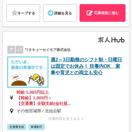
応募画面に進む
キープする
詳細を見る
ア
パ
ワタキューセイモア株式会社
週2～3日勤務のシフト制・日曜日
は固定でお休み！ 扶養内OK 家
事や育児との両立も安心
時給 1,065円以上
【時給】1,065円～
【交通費】全額支給(会社規...
その他宮城県 / 北仙台駅
仕事内容を見てみる ∨
交通費支給
車通勤可