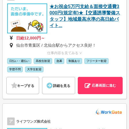
★お祝金5万円支給＆面接交通費3
000円(規定有)★【交通誘導警備ス
タッフ】地域最高水準の高日給バ
イト...
日給12,000円～
仙台市青葉区 / 北仙台駅からアクセス良好！
仕事内容を見てみる ∨
日払い・週払い
高校生歓迎
急募
制服あり
フリーター歓迎
学歴不問
大学生歓迎
応募画面に進む
キープする
詳細を見る
ア
ライフワンズ株式会社