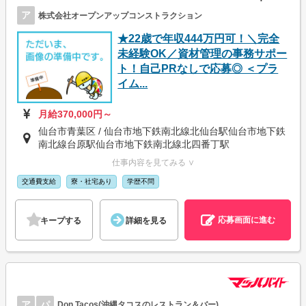
ア
株式会社オープンアップコンストラクション
★22歳で年収444万円可！＼完全
未経験OK／資材管理の事務サポー
ト！自己PRなしで応募◎ ＜プラ
イム...
月給370,000円～
仙台市青葉区 / 仙台市地下鉄南北線北仙台駅仙台市地下鉄
南北線台原駅仙台市地下鉄南北線北四番丁駅
仕事内容を見てみる ∨
交通費支給
寮・社宅あり
学歴不問
応募画面に進む
キープする
詳細を見る
ア
パ
Don Tacos(沖縄タコスのレストラン＆バー)