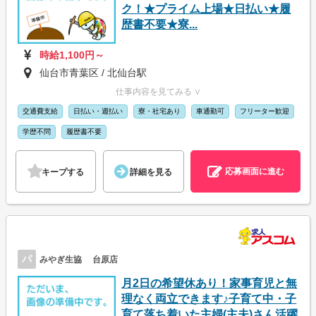
ク！★プライム上場★日払い★履
歴書不要★寮...
時給1,100円～
仙台市青葉区 / 北仙台駅
仕事内容を見てみる ∨
交通費支給
日払い・週払い
寮・社宅あり
車通勤可
フリーター歓迎
学歴不問
履歴書不要
応募画面に進む
キープする
詳細を見る
パ
みやぎ生協 台原店
月2日の希望休あり！家事育児と無
理なく両立できます♪子育て中・子
育て落ち着いた主婦(主夫)さん活躍