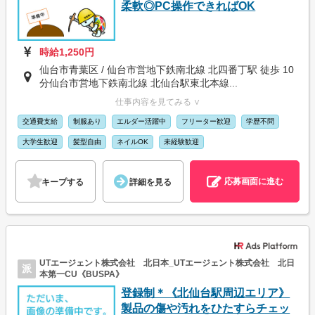
柔軟◎PC操作できればOK
時給1,250円
仙台市青葉区 / 仙台市営地下鉄南北線 北四番丁駅 徒歩 10
分仙台市営地下鉄南北線 北仙台駅東北本線...
仕事内容を見てみる ∨
交通費支給
制服あり
エルダー活躍中
フリーター歓迎
学歴不問
大学生歓迎
髪型自由
ネイルOK
未経験歓迎
応募画面に進む
キープする
詳細を見る
UTエージェント株式会社 北日本_UTエージェント株式会社 北日
派
本第一CU《BUSPA》
登録制＊《北仙台駅周辺エリア》
製品の傷や汚れをひたすらチェッ