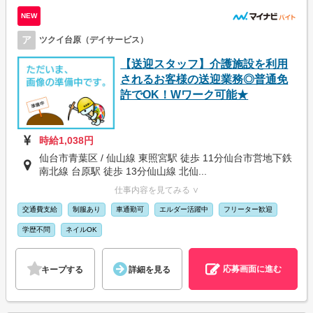
NEW
ア
ツクイ台原（デイサービス）
【送迎スタッフ】介護施設を利用
されるお客様の送迎業務◎普通免
許でOK！Wワーク可能★
時給1,038円
仙台市青葉区 / 仙山線 東照宮駅 徒歩 11分仙台市営地下鉄
南北線 台原駅 徒歩 13分仙山線 北仙...
仕事内容を見てみる ∨
交通費支給
制服あり
車通勤可
エルダー活躍中
フリーター歓迎
学歴不問
ネイルOK
応募画面に進む
キープする
詳細を見る