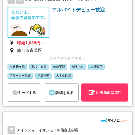
アルバイトデビュー歓迎
時給1,038円～
仙台市青葉区
仕事内容を見てみる ∨
交通費支給
高校生歓迎
年齢不問
制服あり
車通勤可
フリーター歓迎
学歴不問
大学生歓迎
応募画面に進む
キープする
詳細を見る
ア
アイシティ イオンモール仙台上杉店