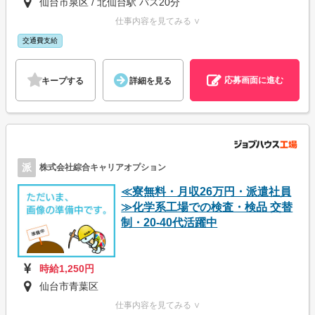
仙台市泉区 / 北仙台駅 バス20分
仕事内容を見てみる ∨
交通費支給
応募画面に進む
キープする
詳細を見る
派
株式会社綜合キャリアオプション
≪寮無料・月収26万円・派遣社員
≫化学系工場での検査・検品 交替
制・20-40代活躍中
時給1,250円
仙台市青葉区
仕事内容を見てみる ∨