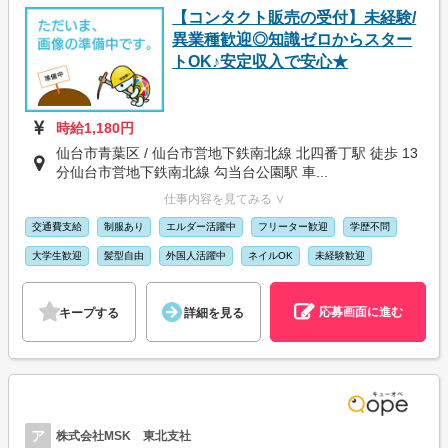
【コンタクト販売の受付】未経験/
異業種歓迎◎知識ゼロからスター
トOK♪安定収入で安心★
時給1,180円
仙台市青葉区 / 仙台市営地下鉄南北線 北四番丁駅 徒歩 13
分仙台市営地下鉄南北線 勾当台公園駅 車...
仕事内容を見てみる ∨
交通費支給
制服あり
エルダー活躍中
フリーター歓迎
学歴不問
大学生歓迎
髪型自由
外国人活躍中
ネイルOK
未経験歓迎
応募画面に進む
キープする
詳細を見る
ア
株式会社MSK 東北支社