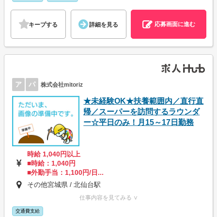
応募画面に進む
キープする
詳細を見る
ア
パ
株式会社mitoriz
★未経験OK★扶養範囲内／直行直
帰／スーパーを訪問するラウンダ
ー☆平日のみ！月15～17日勤務
時給 1,040円以上
■時給：1,040円
■外勤手当：1,100円/日...
その他宮城県 / 北仙台駅
仕事内容を見てみる ∨
交通費支給