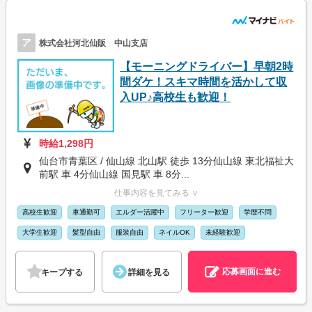
ア
株式会社河北仙販 中山支店
【モーニングドライバー】早朝2時
間ダケ！スキマ時間を活かして収
入UP♪高校生も歓迎！
時給1,298円
仙台市青葉区 / 仙山線 北山駅 徒歩 13分仙山線 東北福祉大
前駅 車 4分仙山線 国見駅 車 8分...
仕事内容を見てみる ∨
高校生歓迎
車通勤可
エルダー活躍中
フリーター歓迎
学歴不問
大学生歓迎
髪型自由
服装自由
ネイルOK
未経験歓迎
応募画面に進む
キープする
詳細を見る