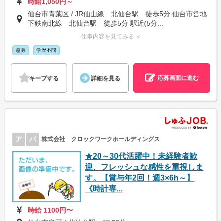
時給1,050円～
仙台市青葉区 / JR仙山線 北仙台駅 徒歩5分 仙台市営地
下鉄南北線 北仙台駅 徒歩5分 駅近(5分...
仕事内容を見てみる ∨
急募
学歴不問
応募画面に進む
キープする
詳細を見る
ア
パ
株式会社 クロックワークホールディングス
★20～30代活躍中！未経験者歓
迎、フレッシュな感性を重視しま
す。【賞与年2回！週3×6h～】
《時計専...
時給 1100円〜