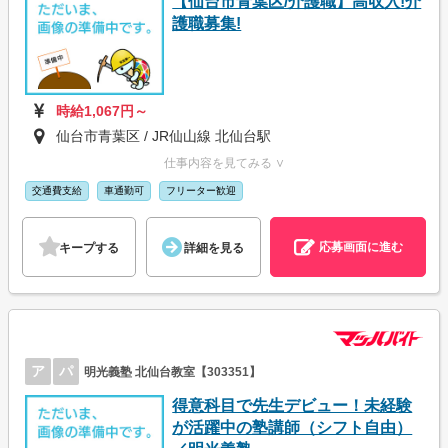
【仙台市青葉区/介護職】高収入!介
護職募集!
時給1,067円～
仙台市青葉区 / JR仙山線 北仙台駅
仕事内容を見てみる ∨
交通費支給
車通勤可
フリーター歓迎
応募画面に進む
キープする
詳細を見る
ア
パ
明光義塾 北仙台教室【303351】
得意科目で先生デビュー！未経験
が活躍中の塾講師（シフト自由）