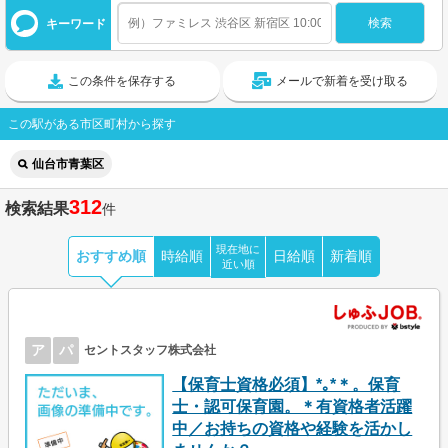
キーワード
この条件を保存する
メールで新着を受け取る
この駅がある市区町村から探す
仙台市青葉区
312
検索結果
件
現在地に
おすすめ順
時給順
日給順
新着順
近い順
ア
パ
セントスタッフ株式会社
【保育士資格必須】*｡*＊。保育
士・認可保育園。＊有資格者活躍
中／お持ちの資格や経験を活かし