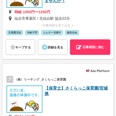
ませんか？
時給 1050円〜1250円
仙台市青葉区 / 北仙台駅 徒歩22分
仕事内容を見てみる ∨
交通費支給
年齢不問
エルダー活躍中
服装自由
応募画面に進む
キープする
詳細を見る
ア
（株）リーチング_さくらっこ保育園
【保育士】さくらっこ保育園/宮城
県