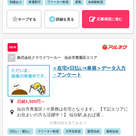
制服あり
車通勤可
フリーター歓迎
夜勤
未経験歓迎
応募画面に進む
キープする
詳細を見る
NEW
ア
株式会社クラウドワーカー 仙台市青葉区エリア
＜在宅×日払い×単発＞データ入力
・アンケート
日給1,500円～
仙台市青葉区 / ※業務は在宅となります。 【下記エリアに
お住まいの方も活躍中！】 仙台駅,あおば通...
仕事内容を見てみる ∨
日払い・週払い
フリーター歓迎
大学生歓迎
髪型自由
服装自由