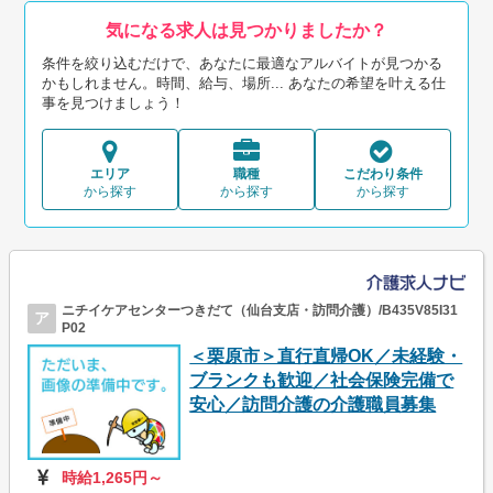
気になる求人は見つかりましたか？
条件を絞り込むだけで、あなたに最適なアルバイトが見つかる
かもしれません。時間、給与、場所... あなたの希望を叶える仕
事を見つけましょう！
エリア
職種
こだわり条件
から探す
から探す
から探す
ニチイケアセンターつきだて（仙台支店・訪問介護）/B435V85I31
ア
P02
＜栗原市＞直行直帰OK／未経験・
ブランクも歓迎／社会保険完備で
安心／訪問介護の介護職員募集
時給1,265円～