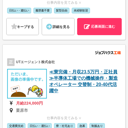
仕事内容を見てみる ∨
日払い・週払い
履歴書不要
髪型自由
未経験歓迎
応募画面に進む
キープする
詳細を見る
正
UTエージェント株式会社
≪寮完備・月収23.5万円・正社員
≫半導体工場での機械操作・製造
オペレーター 交替制・20-40代活
躍中
月給224,000円
栗原市
仕事内容を見てみる ∨
交通費支給
日払い・週払い
寮・社宅あり
急募
制服あり