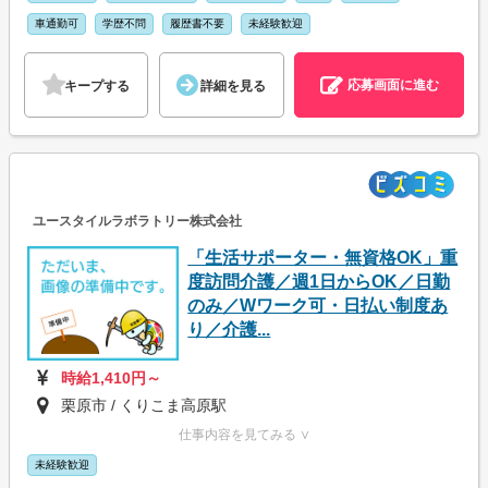
車通勤可
学歴不問
履歴書不要
未経験歓迎
応募画面に進む
キープする
詳細を見る
ユースタイルラボラトリー株式会社
「生活サポーター・無資格OK」重
度訪問介護／週1日からOK／日勤
のみ／Wワーク可・日払い制度あ
り／介護...
時給1,410円～
栗原市 / くりこま高原駅
仕事内容を見てみる ∨
未経験歓迎