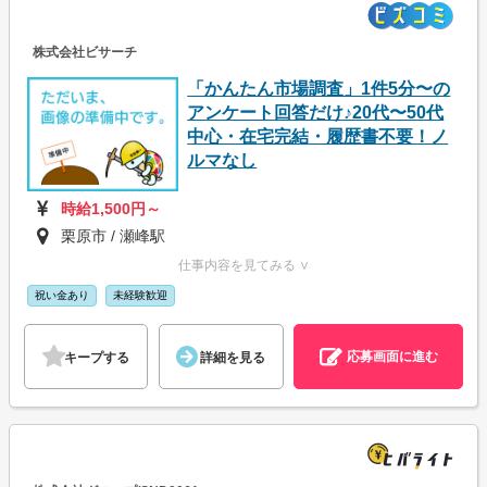
株式会社ビサーチ
「かんたん市場調査」1件5分〜の
アンケート回答だけ♪20代〜50代
中心・在宅完結・履歴書不要！ノ
ルマなし
時給1,500円～
栗原市 / 瀬峰駅
仕事内容を見てみる ∨
祝い金あり
未経験歓迎
応募画面に進む
キープする
詳細を見る