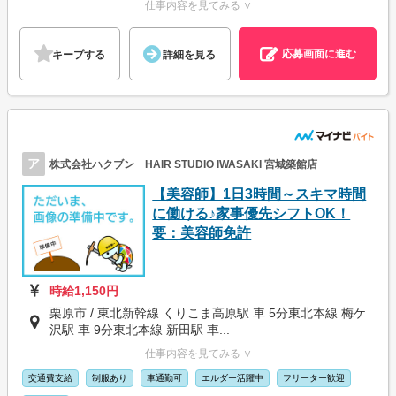
仕事内容を見てみる ∨
応募画面に進む
キープする
詳細を見る
ア
株式会社ハクブン HAIR STUDIO IWASAKI 宮城築館店
【美容師】1日3時間～スキマ時間
に働ける♪家事優先シフトOK！
要：美容師免許
時給1,150円
栗原市 / 東北新幹線 くりこま高原駅 車 5分東北本線 梅ケ
沢駅 車 9分東北本線 新田駅 車...
仕事内容を見てみる ∨
交通費支給
制服あり
車通勤可
エルダー活躍中
フリーター歓迎