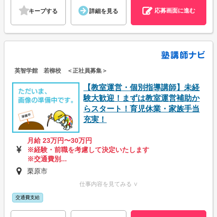
応募画面に進む
キープする
詳細を見る
英智学館 若柳校 ＜正社員募集＞
【教室運営・個別指導講師】未経
験大歓迎！まずは教室運営補助か
らスタート！育児休業・家族手当
充実！
月給 23万円〜30万円
※経験・前職を考慮して決定いたします
※交通費別...
栗原市
仕事内容を見てみる ∨
交通費支給