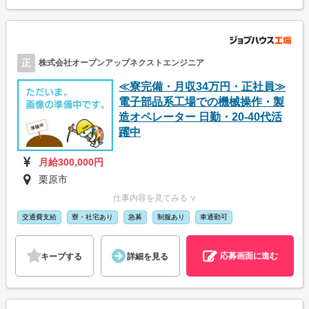
正
株式会社オープンアップネクストエンジニア
≪寮完備・月収34万円・正社員≫
電子部品系工場での機械操作・製
造オペレーター 日勤・20-40代活
躍中
月給300,000円
栗原市
仕事内容を見てみる ∨
交通費支給
寮・社宅あり
急募
制服あり
車通勤可
応募画面に進む
キープする
詳細を見る