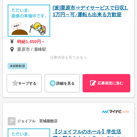
[派]栗原市⇒デイサービスで日収1.
1万円～可♪運転も出来る方歓迎
時給1,450円～
栗原市 / 瀬峰駅
仕事内容を見てみる ∨
未経験歓迎
応募画面に進む
キープする
詳細を見る
ア
ジョイフル 宮城築館店
【ジョイフルのホール】学生活