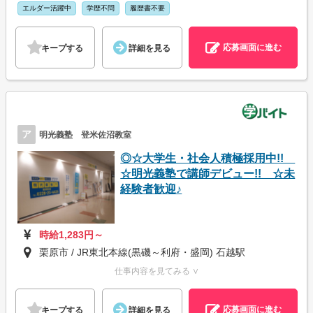
エルダー活躍中
学歴不問
履歴書不要
応募画面に進む
キープする
詳細を見る
ア
明光義塾 登米佐沼教室
◎☆大学生・社会人積極採用中!!
☆明光義塾で講師デビュー!! ☆未
経験者歓迎♪
時給1,283円～
栗原市 / JR東北本線(黒磯～利府・盛岡) 石越駅
仕事内容を見てみる ∨
応募画面に進む
キープする
詳細を見る