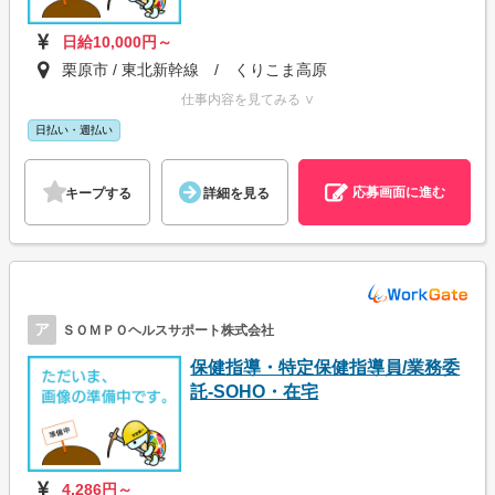
日給10,000円～
栗原市 / 東北新幹線 / くりこま高原
仕事内容を見てみる ∨
日払い・週払い
応募画面に進む
キープする
詳細を見る
ア
ＳＯＭＰＯヘルスサポート株式会社
保健指導・特定保健指導員/業務委
託-SOHO・在宅
4,286円～