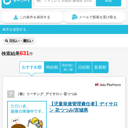
キーワード
この条件を保存する
メールで新着を受け取る
条件を追加する
日払い・週払い
631
検索結果
件
現在地に
おすすめ順
時給順
日給順
新着順
近い順
ア
（株）リーチング_デイサロン 花つつみ
【児童発達管理責任者】デイサロ
ン 花つつみ/宮城県