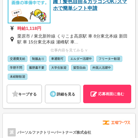
躍！髪色自由＆カラコンOK♪スマ
ホで簡単シフト申請
時給1,118円
栗原市 / 東北新幹線 くりこま高原駅 車 8分東北本線 新田
駅 車 15分東北本線 瀬峰駅 車...
仕事内容を見てみる ∨
交通費支給
制服あり
車通勤可
エルダー活躍中
フリーター歓迎
学歴不問
履歴書不要
大学生歓迎
髪型自由
外国人活躍中
未経験歓迎
応募画面に進む
キープする
詳細を見る
派
パーソルファクトリーパートナーズ株式会社