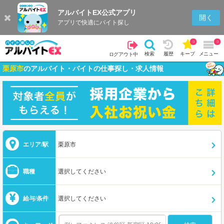
アルバイトEX公式アプリ
開く
アプリで快適にバイト探し
0
0
検索
履歴
キープ
メニュー
ログアウト中
栗原市
のアルバイト・バイトの仕事探し・求人情報
エリア/駅
栗原市
職種
選択してください
給与/条件
選択してください