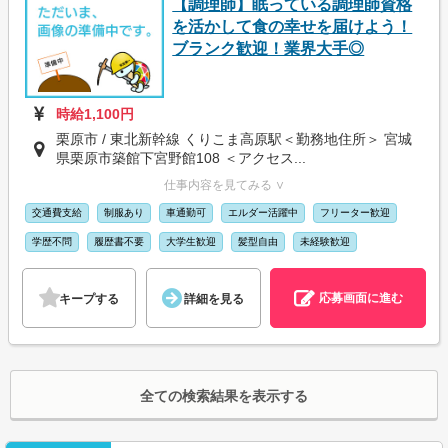
【調理師】眠っている調理師資格
を活かして食の幸せを届けよう！
ブランク歓迎！業界大手◎
時給1,100円
栗原市 / 東北新幹線 くりこま高原駅＜勤務地住所＞ 宮城
県栗原市築館下宮野館108 ＜アクセス...
仕事内容を見てみる ∨
交通費支給
制服あり
車通勤可
エルダー活躍中
フリーター歓迎
学歴不問
履歴書不要
大学生歓迎
髪型自由
未経験歓迎
応募画面に進む
キープする
詳細を見る
全ての検索結果を表示する