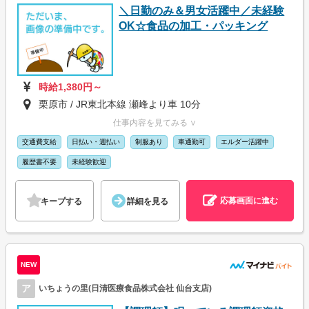
＼日勤のみ＆男女活躍中／未経験
OK☆食品の加工・パッキング
時給1,380円～
栗原市 / JR東北本線 瀬峰より車 10分
仕事内容を見てみる ∨
交通費支給
日払い・週払い
制服あり
車通勤可
エルダー活躍中
履歴書不要
未経験歓迎
応募画面に進む
キープする
詳細を見る
NEW
ア
いちょうの里(日清医療食品株式会社 仙台支店)