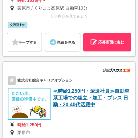
時給 1038円〜
栗原市 / くりこま高原駅 自動車10分
仕事内容を見てみる ∨
交通費支給
応募画面に進む
キープする
詳細を見る
派
株式会社綜合キャリアオプション
≪時給1,250円・派遣社員≫自動車
系工場での組立・加工・プレス 日
勤・20-40代活躍中
時給1,250円
栗原市