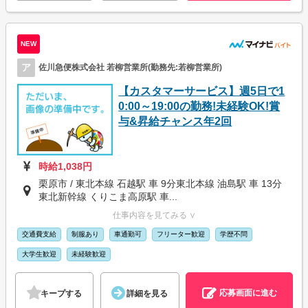
NEW
ア
佐川急便株式会社 若柳営業所(勤務先:若柳営業所)
【カスタマーサービス】週5日で1
0:00～19:00の勤務!未経験OK!賞
与&昇給チャンス年2回
時給1,038円
栗原市 / 東北本線 石越駅 車 9分東北本線 油島駅 車 13分
東北新幹線 くりこま高原駅 車...
仕事内容を見てみる ∨
交通費支給
制服あり
車通勤可
フリーター歓迎
学歴不問
大学生歓迎
未経験歓迎
応募画面に進む
キープする
詳細を見る