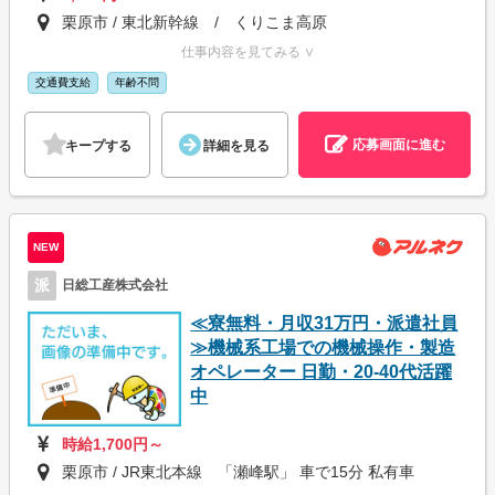
栗原市 / 東北新幹線 / くりこま高原
仕事内容を見てみる ∨
交通費支給
年齢不問
応募画面に進む
キープする
詳細を見る
NEW
派
日総工産株式会社
≪寮無料・月収31万円・派遣社員
≫機械系工場での機械操作・製造
オペレーター 日勤・20-40代活躍
中
時給1,700円～
栗原市 / JR東北本線 「瀬峰駅」 車で15分 私有車