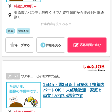
時給1,038円～
栗原市 / バス停：若柳くりでん資料館前から徒歩8分 車通
勤可
仕事内容を見てみる ∨
急募
学歴不問
応募画面に進む
キープする
詳細を見る
ア
パ
ワタキューセイモア株式会社
1日4h・週3日＆土日祝休！扶養内
パートOK！ 未経験歓迎・家庭と
両立しやすい環境です