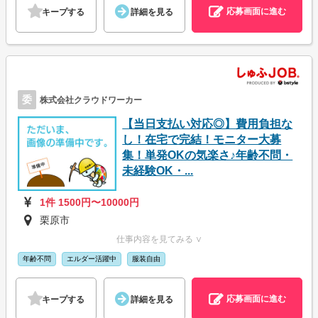
応募画面に進む
キープする
詳細を見る
委
株式会社クラウドワーカー
【当日支払い対応◎】費用負担な
し！在宅で完結！モニター大募
集！単発OKの気楽さ♪年齢不問・
未経験OK・...
1件 1500円〜10000円
栗原市
仕事内容を見てみる ∨
年齢不問
エルダー活躍中
服装自由
応募画面に進む
キープする
詳細を見る