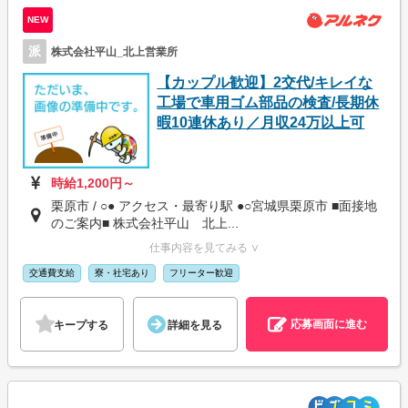
NEW
派
株式会社平山_北上営業所
【カップル歓迎】2交代/キレイな
工場で車用ゴム部品の検査/長期休
暇10連休あり／月収24万以上可
時給1,200円～
栗原市 / ○● アクセス・最寄り駅 ●○宮城県栗原市 ■面接地
のご案内■ 株式会社平山 北上...
仕事内容を見てみる ∨
交通費支給
寮・社宅あり
フリーター歓迎
応募画面に進む
キープする
詳細を見る