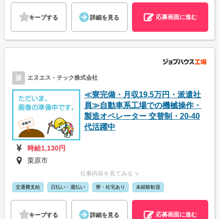
応募画面に進む
キープする
詳細を見る
派
エヌエス・テック株式会社
≪寮完備・月収19.5万円・派遣社
員≫自動車系工場での機械操作・
製造オペレーター 交替制・20-40
代活躍中
時給1,130円
栗原市
仕事内容を見てみる ∨
交通費支給
日払い・週払い
寮・社宅あり
未経験歓迎
応募画面に進む
キープする
詳細を見る