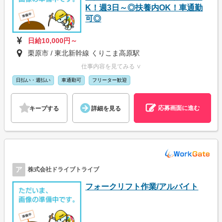
K！週3日～◎扶養内OK！車通勤
可◎
日給10,000円～
栗原市 / 東北新幹線 くりこま高原駅
仕事内容を見てみる ∨
日払い・週払い
車通勤可
フリーター歓迎
応募画面に進む
キープする
詳細を見る
ア
株式会社ドライブトライブ
フォークリフト作業/アルバイト