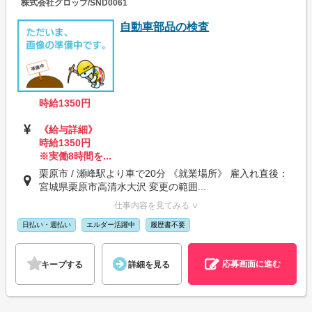
株式会社グロップ/SND0061
自動車部品の検査
時給1350円
《給与詳細》
時給1350円
※実働8時間を...
栗原市 / 瀬峰駅より車で20分 《就業場所》 雇入れ直後：
宮城県栗原市高清水大沢 変更の範囲...
仕事内容を見てみる ∨
日払い・週払い
エルダー活躍中
履歴書不要
応募画面に進む
キープする
詳細を見る