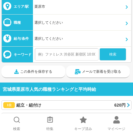
エリア/駅
栗原市
職種
選択してください
給与/条件
選択してください
キーワード
この条件を保存する
メールで新着を受け取る
宮城県栗原市人気の職種ランキングと平均時給
組立・組付け
620円
1位
梱包
1,156円
2位
検索
特集
キープ済み
マイページ
介護
1,505円
3位