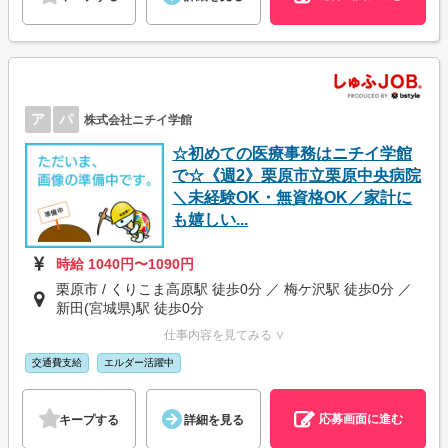
ア
パ
株式会社ニチイ学館
☆初めての医療事務はニチイ学館
で☆《週2》栗原市立栗原中央病院
＼未経験OK・無資格OK／家計に
も嬉しい...
時給 1040円〜1090円
栗原市 / くりこま高原駅 徒歩0分 ／ 梅ケ沢駅 徒歩0分 ／
新田(宮城県)駅 徒歩0分
仕事内容を見てみる ∨
交通費支給
エルダー活躍中
応募画面に進む
キープする
詳細を見る