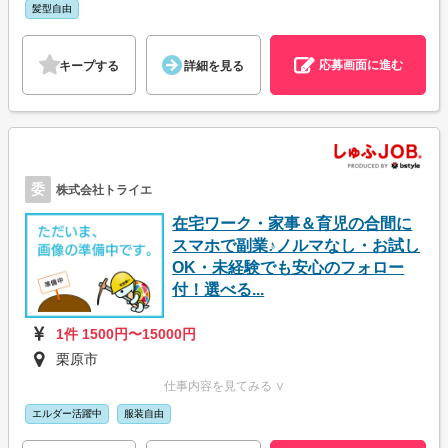
髪型自由
応募画面に進む
キープする
詳細を見る
委
株式会社トライエ
在宅ワーク・家事＆育児の合間に
スマホで副業♪ノルマなし・お試し
OK・未経験でも安心のフォロー
付！選べる...
1件 1500円〜15000円
栗原市
仕事内容を見てみる ∨
エルダー活躍中
服装自由