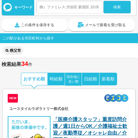
キーワード
この条件を保存する
メールで新着を受け取る
この駅がある市区町村から探す
秩父市
34
検索結果
件
現在地に
おすすめ順
時給順
日給順
新着順
近い順
NEW
ユースタイルラボラトリー株式会社
「医療介護スタッフ」重度訪問介
護／週1日からOK／介護福祉士歓
迎／夜勤専従／オシャレ自由／介