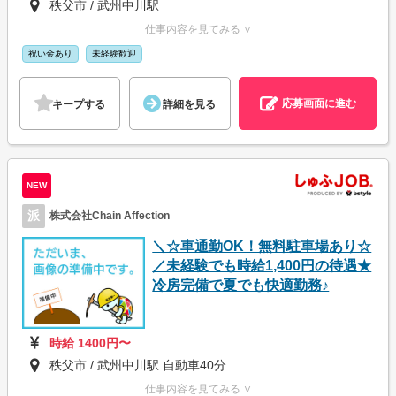
秩父市 / 武州中川駅
仕事内容を見てみる ∨
祝い金あり
未経験歓迎
応募画面に進む
キープする
詳細を見る
NEW
派
株式会社Chain Affection
＼☆車通勤OK！無料駐車場あり☆
／未経験でも時給1,400円の待遇★
冷房完備で夏でも快適勤務♪
時給 1400円〜
秩父市 / 武州中川駅 自動車40分
仕事内容を見てみる ∨