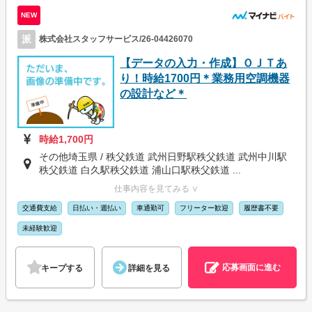
NEW
派
株式会社スタッフサービス/26-04426070
【データの入力・作成】ＯＪＴあ
り！時給1700円＊業務用空調機器
の設計など＊
時給1,700円
その他埼玉県 / 秩父鉄道 武州日野駅秩父鉄道 武州中川駅
秩父鉄道 白久駅秩父鉄道 浦山口駅秩父鉄道 ...
仕事内容を見てみる ∨
交通費支給
日払い・週払い
車通勤可
フリーター歓迎
履歴書不要
未経験歓迎
応募画面に進む
キープする
詳細を見る