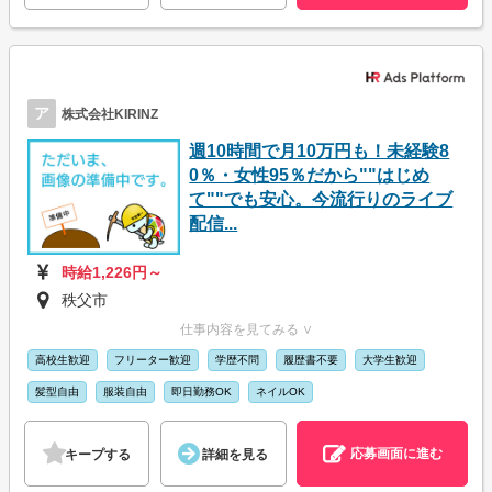
ア
株式会社KIRINZ
週10時間で月10万円も！未経験8
0％・女性95％だから""はじめ
て""でも安心。今流行りのライブ
配信...
時給1,226円～
秩父市
仕事内容を見てみる ∨
高校生歓迎
フリーター歓迎
学歴不問
履歴書不要
大学生歓迎
髪型自由
服装自由
即日勤務OK
ネイルOK
応募画面に進む
キープする
詳細を見る