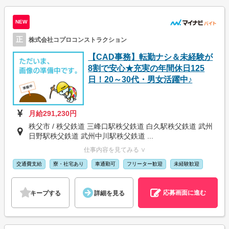
NEW
正
株式会社コプロコンストラクション
【CAD事務】転勤ナシ＆未経験が
8割で安心★充実の年間休日125
日！20～30代・男女活躍中♪
月給291,230円
秩父市 / 秩父鉄道 三峰口駅秩父鉄道 白久駅秩父鉄道 武州
日野駅秩父鉄道 武州中川駅秩父鉄道 ...
仕事内容を見てみる ∨
交通費支給
寮・社宅あり
車通勤可
フリーター歓迎
未経験歓迎
応募画面に進む
キープする
詳細を見る