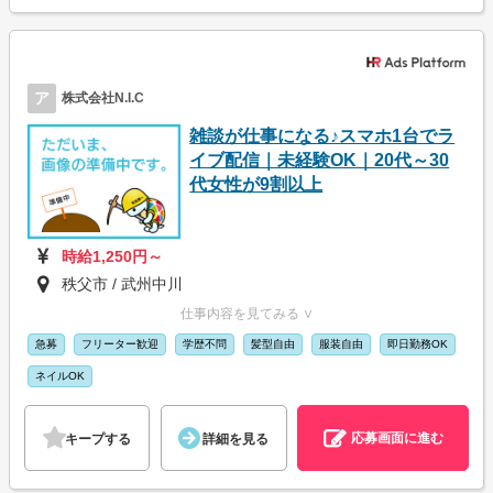
ア
株式会社N.I.C
雑談が仕事になる♪スマホ1台でラ
イブ配信｜未経験OK｜20代～30
代女性が9割以上
時給1,250円～
秩父市 / 武州中川
仕事内容を見てみる ∨
急募
フリーター歓迎
学歴不問
髪型自由
服装自由
即日勤務OK
ネイルOK
応募画面に進む
キープする
詳細を見る