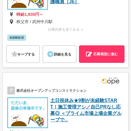
護職員［Jb］
時給1,830円～
秩父市 / 武州中川駅
仕事内容を見てみる ∨
未経験歓迎
応募画面に進む
キープする
詳細を見る
ア
株式会社オープンアップコンストラクション
土日祝休み★9割が未経験STAR
T！施工管理アシ／自己PRなし応
募◎ ＜プライム市場上場企業グル
ープで...