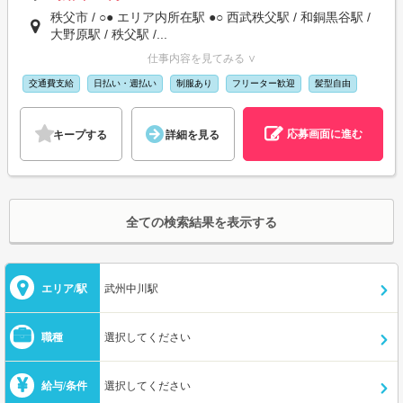
秩父市 / ○● エリア内所在駅 ●○ 西武秩父駅 / 和銅黒谷駅 /
大野原駅 / 秩父駅 /...
仕事内容を見てみる ∨
交通費支給
日払い・週払い
制服あり
フリーター歓迎
髪型自由
応募画面に進む
キープする
詳細を見る
全ての検索結果を表示する
エリア/駅
武州中川駅
職種
選択してください
給与/条件
選択してください