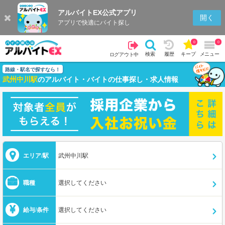
アルバイトEX公式アプリ
開く
アプリで快適にバイト探し
0
0
検索
履歴
キープ
メニュー
ログアウト中
路線・駅名で探すなら！
武州中川駅
のアルバイト・バイトの仕事探し・求人情報
エリア/駅
武州中川駅
職種
選択してください
給与/条件
選択してください