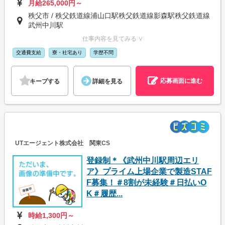
月給265,000円～
秩父市 / 秩父鉄道線浦山口駅秩父鉄道線影森駅秩父鉄道線
武州中川駅
仕事内容を見てみる ∨
交通費支給
寮・社宅あり
学歴不問
応募画面に進む
キープする
詳細を見る
UTエージェント株式会社 関東CS
登録制＊《武州中川駅周辺エリ
ア》プライム上場企業で製造STAF
F募集！＃8割が未経験＃日払いO
K＃履歴...
時給1,300円～