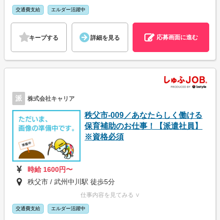
交通費支給
エルダー活躍中
応募画面に進む
キープする
詳細を見る
派
株式会社キャリア
秩父市-009／あなたらしく働ける
保育補助のお仕事！【派遣社員】
※資格必須
時給 1600円〜
秩父市 / 武州中川駅 徒歩5分
仕事内容を見てみる ∨
交通費支給
エルダー活躍中