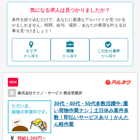
気になる求人は見つかりましたか？
条件を絞り込むだけで、あなたに最適なアルバイトが見つかる
かもしれません。時間、給与、場所... あなたの希望を叶える仕
事を見つけましょう！
エリア
職種
こだわり条件
から探す
から探す
から探す
NEW
派
株式会社テクノ・サービス 熊谷営業所
30代・40代・50代多数活躍中♪重
い荷物作業ナシ｜土日休み案件多
数！即払いサービスあり｜かんた
ん軽作業
時給1,300円～