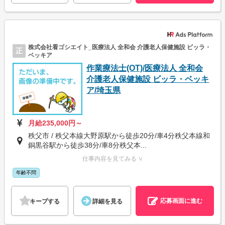
株式会社看ゴシエイト_医療法人 全和会 介護老人保健施設 ビッラ・
正
ベッキア
作業療法士(OT)/医療法人 全和会
介護老人保健施設 ビッラ・ベッキ
ア/埼玉県
月給235,000円～
秩父市 / 秩父本線大野原駅から徒歩20分/車4分秩父本線和
銅黒谷駅から徒歩38分/車8分秩父本...
仕事内容を見てみる ∨
年齢不問
応募画面に進む
キープする
詳細を見る