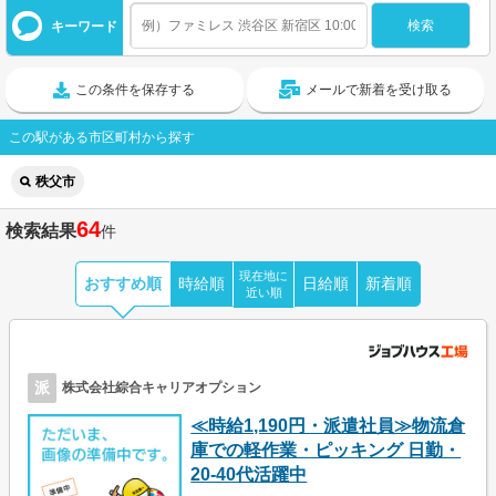
キーワード
この条件を保存する
メールで新着を受け取る
この駅がある市区町村から探す
秩父市
64
検索結果
件
現在地に
おすすめ順
時給順
日給順
新着順
近い順
派
株式会社綜合キャリアオプション
≪時給1,190円・派遣社員≫物流倉
庫での軽作業・ピッキング 日勤・
20-40代活躍中