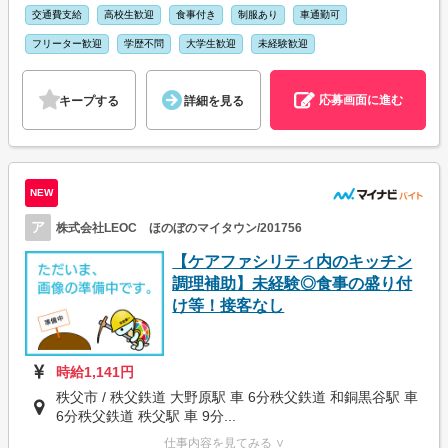
交通費支給
高校生歓迎
食事付き
制服あり
車通勤可
フリーター歓迎
学歴不問
大学生歓迎
未経験歓迎
応募画面に進む
キープする
詳細を見る
NEW
ア
株式会社LEOC ほのぼのマイタウン/201756
【ケアファシリティ内のキッチン
調理補助】未経験◎食事の盛り付
け等！接客なし
時給1,141円
秩父市 / 秩父鉄道 大野原駅 車 6分秩父鉄道 和銅黒谷駅 車
6分秩父鉄道 秩父駅 車 9分...
仕事内容を見てみる ∨