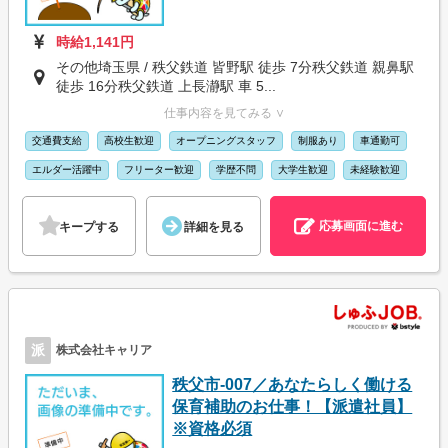
時給1,141円
その他埼玉県 / 秩父鉄道 皆野駅 徒歩 7分秩父鉄道 親鼻駅
徒歩 16分秩父鉄道 上長瀞駅 車 5...
仕事内容を見てみる ∨
交通費支給
高校生歓迎
オープニングスタッフ
制服あり
車通勤可
エルダー活躍中
フリーター歓迎
学歴不問
大学生歓迎
未経験歓迎
応募画面に進む
キープする
詳細を見る
派
株式会社キャリア
秩父市-007／あなたらしく働ける
保育補助のお仕事！【派遣社員】
※資格必須