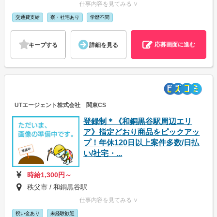
仕事内容を見てみる ∨
交通費支給
寮・社宅あり
学歴不問
応募画面に進む
キープする
詳細を見る
UTエージェント株式会社 関東CS
登録制＊《和銅黒谷駅周辺エリ
ア》指定どおり商品をピックアッ
プ！年休120日以上案件多数/日払
い/社宅・...
時給1,300円～
秩父市 / 和銅黒谷駅
仕事内容を見てみる ∨
祝い金あり
未経験歓迎