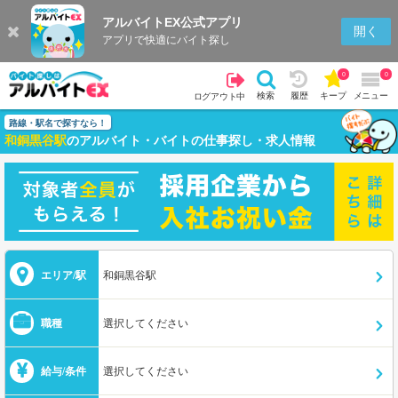
アルバイトEX公式アプリ
開く
アプリで快適にバイト探し
0
0
検索
履歴
キープ
メニュー
ログアウト中
路線・駅名で探すなら！
和銅黒谷駅
のアルバイト・バイトの仕事探し・求人情報
エリア/駅
和銅黒谷駅
職種
選択してください
給与/条件
選択してください