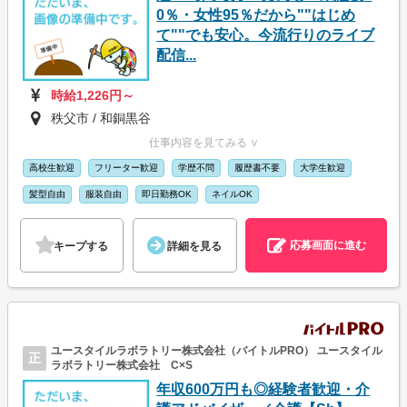
0％・女性95％だから""はじめ
て""でも安心。今流行りのライブ
配信...
時給1,226円～
秩父市 / 和銅黒谷
仕事内容を見てみる ∨
高校生歓迎
フリーター歓迎
学歴不問
履歴書不要
大学生歓迎
髪型自由
服装自由
即日勤務OK
ネイルOK
応募画面に進む
キープする
詳細を見る
ユースタイルラボラトリー株式会社（バイトルPRO） ユースタイル
正
ラボラトリー株式会社 C×S
年収600万円も◎経験者歓迎・介