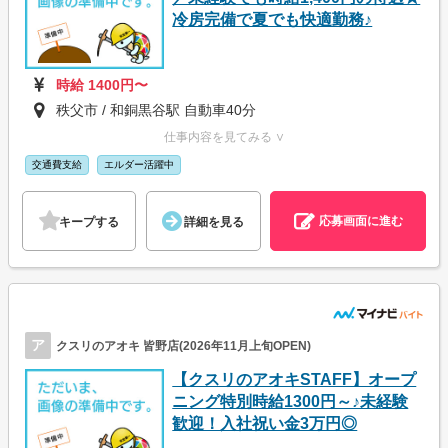
冷房完備で夏でも快適勤務♪
時給 1400円〜
秩父市 / 和銅黒谷駅 自動車40分
仕事内容を見てみる ∨
交通費支給
エルダー活躍中
応募画面に進む
キープする
詳細を見る
ア
クスリのアオキ 皆野店(2026年11月上旬OPEN)
【クスリのアオキSTAFF】オープ
ニング特別時給1300円～♪未経験
歓迎！入社祝い金3万円◎