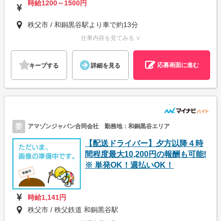
時給1200～1500円
秩父市 / 和銅黒谷駅より車で約13分
仕事内容を見てみる ∨
応募画面に進む
キープする
詳細を見る
委
アマゾンジャパン合同会社 勤務地：和銅黒谷エリア
【配送ドライバー】夕方以降４時
間程度最大10,200円の報酬も可能!
※ 単発OK！週払いOK！
時給1,141円
秩父市 / 秩父鉄道 和銅黒谷駅