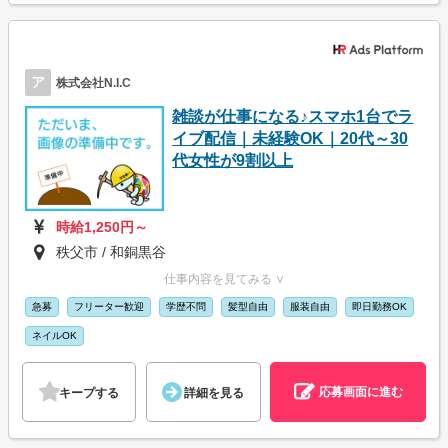
ア
株式会社N.I.C
雑談が仕事になる♪スマホ1台でラ
イブ配信｜未経験OK｜20代～30
代女性が9割以上
時給1,250円～
秩父市 / 和銅黒谷
仕事内容を見てみる ∨
急募
フリーター歓迎
学歴不問
髪型自由
服装自由
即日勤務OK
ネイルOK
応募画面に進む
キープする
詳細を見る