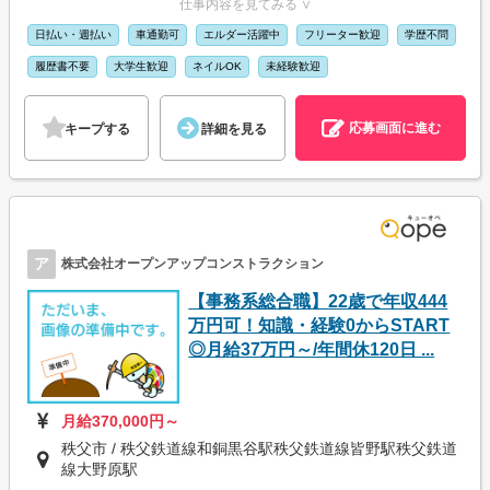
仕事内容を見てみる ∨
日払い・週払い
車通勤可
エルダー活躍中
フリーター歓迎
学歴不問
履歴書不要
大学生歓迎
ネイルOK
未経験歓迎
応募画面に進む
キープする
詳細を見る
ア
株式会社オープンアップコンストラクション
【事務系総合職】22歳で年収444
万円可！知識・経験0からSTART
◎月給37万円～/年間休120日 ...
月給370,000円～
秩父市 / 秩父鉄道線和銅黒谷駅秩父鉄道線皆野駅秩父鉄道
線大野原駅