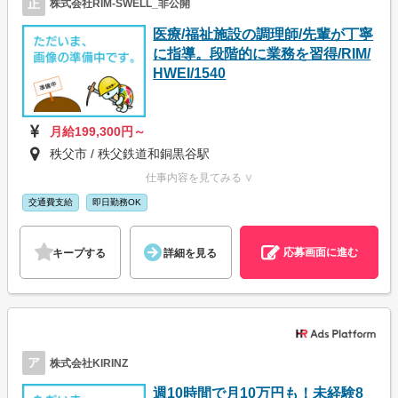
正
株式会社RIM-SWELL_非公開
医療/福祉施設の調理師/先輩が丁寧
に指導。段階的に業務を習得/RIM/
HWEI/1540
月給199,300円～
秩父市 / 秩父鉄道和銅黒谷駅
仕事内容を見てみる ∨
交通費支給
即日勤務OK
応募画面に進む
キープする
詳細を見る
ア
株式会社KIRINZ
週10時間で月10万円も！未経験8