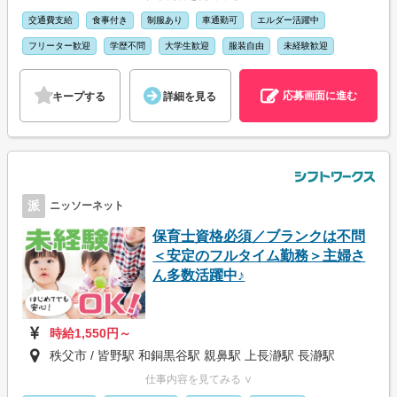
交通費支給
食事付き
制服あり
車通勤可
エルダー活躍中
フリーター歓迎
学歴不問
大学生歓迎
服装自由
未経験歓迎
応募画面に進む
キープする
詳細を見る
派
ニッソーネット
保育士資格必須／ブランクは不問
＜安定のフルタイム勤務＞主婦さ
ん多数活躍中♪
時給1,550円～
秩父市 / 皆野駅 和銅黒谷駅 親鼻駅 上長瀞駅 長瀞駅
仕事内容を見てみる ∨