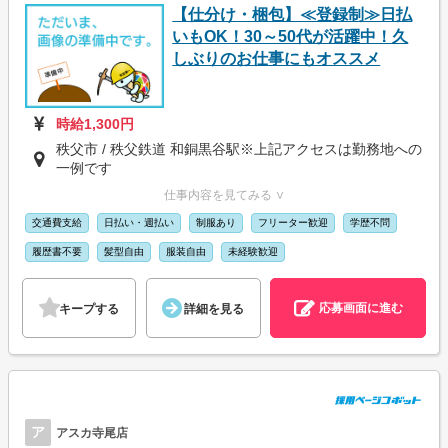
【仕分け・梱包】≪登録制≫日払
いもOK！30～50代が活躍中！久
しぶりのお仕事にもオススメ
時給1,300円
秩父市 / 秩父鉄道 和銅黒谷駅※上記アクセスは勤務地への
一例です
仕事内容を見てみる ∨
交通費支給
日払い・週払い
制服あり
フリーター歓迎
学歴不問
履歴書不要
髪型自由
服装自由
未経験歓迎
応募画面に進む
キープする
詳細を見る
ア
アスカ寺尾店