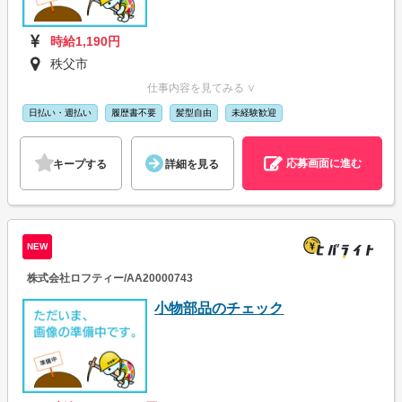
時給1,190円
秩父市
仕事内容を見てみる ∨
日払い・週払い
履歴書不要
髪型自由
未経験歓迎
応募画面に進む
キープする
詳細を見る
NEW
株式会社ロフティー/AA20000743
小物部品のチェック