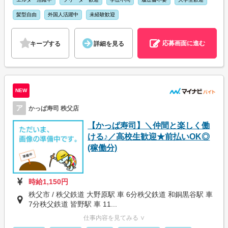
髪型自由
外国人活躍中
未経験歓迎
応募画面に進む
キープする
詳細を見る
NEW
ア
かっぱ寿司 秩父店
【かっぱ寿司】＼仲間と楽しく働
ける♪／高校生歓迎★前払いOK◎
(稼働分)
時給1,150円
秩父市 / 秩父鉄道 大野原駅 車 6分秩父鉄道 和銅黒谷駅 車
7分秩父鉄道 皆野駅 車 11...
仕事内容を見てみる ∨