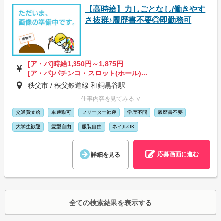
【高時給】力しごとなし/働きやす
さ抜群♪履歴書不要◎即勤務可
[ア・パ]時給1,350円～1,875円
[ア・パ]パチンコ・スロット(ホール)...
秩父市 / 秩父鉄道線 和銅黒谷駅
仕事内容を見てみる ∨
交通費支給
車通勤可
フリーター歓迎
学歴不問
履歴書不要
大学生歓迎
髪型自由
服装自由
ネイルOK
応募画面に進む
詳細を見る
全ての検索結果を表示する