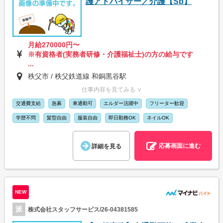
護アドバイザー／介護【Sb】
月給270000円〜
※有資格者(実務者研修・介護福祉士)の方の給与です
...
秩父市 / 秩父鉄道線 和銅黒谷駅
仕事内容を見てみる ∨
交通費支給
急募
車通勤可
エルダー活躍中
フリーター歓迎
学歴不問
髪型自由
服装自由
即日勤務OK
ネイルOK
応募画面に進む
詳細を見る
NEW
派
株式会社スタッフサービス/26-04381585