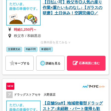
【日払い可】秩父市◎人気の座り
作業×重たいものなし♪【ガラスの
研磨】土日休み！空調完備◎／
時給1,250円～
秩父市 / 和銅黒谷
仕事内容を見てみる ∨
交通費支給
年齢不問
車通勤可
応募画面に進む
キープする
詳細を見る
NEW
ア
ドラッグストアセキ 大野原店
【店舗Staff】地域密着型ドラッグ
ストア♪未経験・パート復帰も歓