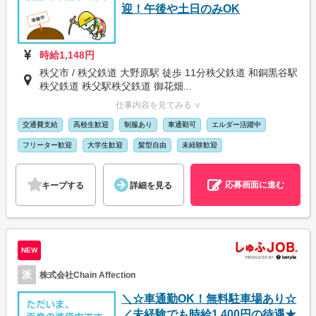
迎！午後や土日のみOK
時給1,148円
秩父市 / 秩父鉄道 大野原駅 徒歩 11分秩父鉄道 和銅黒谷駅
秩父鉄道 秩父駅秩父鉄道 御花畑...
仕事内容を見てみる ∨
交通費支給
高校生歓迎
制服あり
車通勤可
エルダー活躍中
フリーター歓迎
大学生歓迎
髪型自由
未経験歓迎
応募画面に進む
キープする
詳細を見る
NEW
派
株式会社Chain Affection
＼☆車通勤OK！無料駐車場あり☆
／未経験でも時給1,400円の待遇★