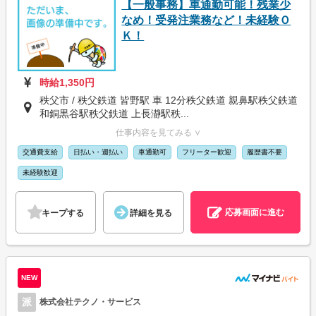
【一般事務】車通勤可能！残業少
なめ！受発注業務など！未経験Ｏ
Ｋ！
時給1,350円
秩父市 / 秩父鉄道 皆野駅 車 12分秩父鉄道 親鼻駅秩父鉄道
和銅黒谷駅秩父鉄道 上長瀞駅秩...
仕事内容を見てみる ∨
交通費支給
日払い・週払い
車通勤可
フリーター歓迎
履歴書不要
未経験歓迎
応募画面に進む
キープする
詳細を見る
NEW
派
株式会社テクノ・サービス