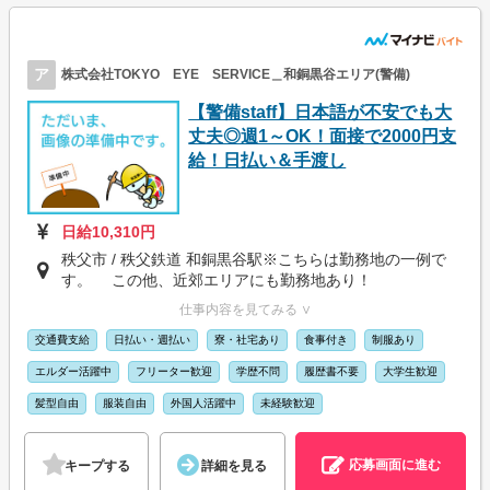
ア
株式会社TOKYO EYE SERVICE＿和銅黒谷エリア(警備)
【警備staff】日本語が不安でも大
丈夫◎週1～OK！面接で2000円支
給！日払い＆手渡し
日給10,310円
秩父市 / 秩父鉄道 和銅黒谷駅※こちらは勤務地の一例で
す。 この他、近郊エリアにも勤務地あり！
仕事内容を見てみる ∨
交通費支給
日払い・週払い
寮・社宅あり
食事付き
制服あり
エルダー活躍中
フリーター歓迎
学歴不問
履歴書不要
大学生歓迎
髪型自由
服装自由
外国人活躍中
未経験歓迎
応募画面に進む
キープする
詳細を見る