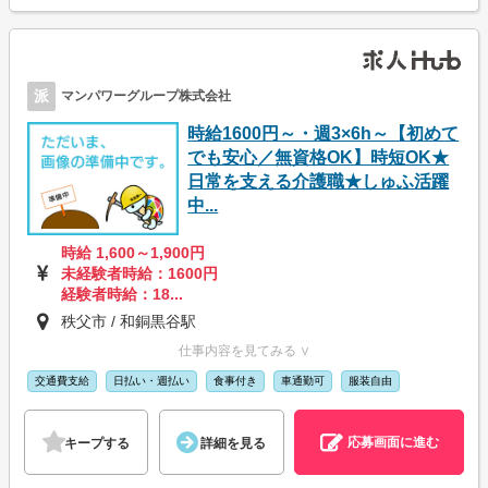
派
マンパワーグループ株式会社
時給1600円～・週3×6h～【初めて
でも安心／無資格OK】時短OK★
日常を支える介護職★しゅふ活躍
中...
時給 1,600～1,900円
未経験者時給：1600円
経験者時給：18...
秩父市 / 和銅黒谷駅
仕事内容を見てみる ∨
交通費支給
日払い・週払い
食事付き
車通勤可
服装自由
応募画面に進む
キープする
詳細を見る