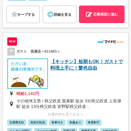
応募画面に進む
キープする
詳細を見る
NEW
ア
ガスト 長瀞店＜011483＞
【キッチン】短期もOK！ガストで
料理上手に！髪色自由
時給1,141円
その他埼玉県 / 秩父鉄道 親鼻駅 徒歩 3分秩父鉄道 上長瀞
駅 徒歩 13分秩父鉄道 皆野駅秩父鉄道...
仕事内容を見てみる ∨
交通費支給
高校生歓迎
食事付き
制服あり
車通勤可
エルダー活躍中
フリーター歓迎
学歴不問
履歴書不要
大学生歓迎