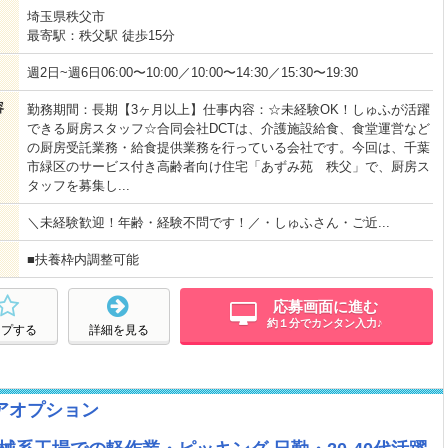
埼玉県秩父市
最寄駅：秩父駅 徒歩15分
週2日~週6日06:00〜10:00／10:00〜14:30／15:30〜19:30
容
勤務期間：長期【3ヶ月以上】仕事内容：☆未経験OK！しゅふが活躍
できる厨房スタッフ☆合同会社DCTは、介護施設給食、食堂運営など
の厨房受託業務・給食提供業務を行っている会社です。今回は、千葉
市緑区のサービス付き高齢者向け住宅「あずみ苑 秩父」で、厨房ス
タッフを募集し...
＼未経験歓迎！年齢・経験不問です！／・しゅふさん・ご近...
■扶養枠内調整可能
応募画面に進む
約１分でカンタン入力♪
ープする
詳細を見る
アオプション