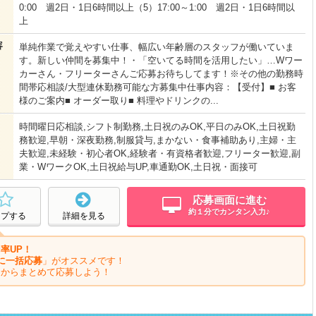
0:00 週2日・1日6時間以上（5）17:00～1:00 週2日・1日6時間以
上
容
単純作業で覚えやすい仕事、幅広い年齢層のスタッフが働いていま
す。新しい仲間を募集中！・「空いてる時間を活用したい」…Wワー
カーさん・フリーターさんご応募お待ちしてます！※その他の勤務時
間帯応相談/大型連休勤務可能な方募集中仕事内容：【受付】■ お客
様のご案内■ オーダー取り■ 料理やドリンクの...
時間曜日応相談,シフト制勤務,土日祝のみOK,平日のみOK,土日祝勤
務歓迎,早朝・深夜勤務,制服貸与,まかない・食事補助あり,主婦・主
夫歓迎,未経験・初心者OK,経験者・有資格者歓迎,フリーター歓迎,副
業・WワークOK,土日祝給与UP,車通勤OK,土日祝・面接可
応募画面に進む
約１分でカンタン入力♪
ープする
詳細を見る
率UP！
に一括応募
」がオススメです！
ジからまとめて応募しよう！