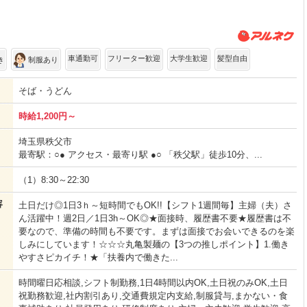
車通勤可
フリーター歓迎
大学生歓迎
髪型自由
き
制服あり
そば・うどん
時給1,200円～
埼玉県秩父市
最寄駅：○● アクセス・最寄り駅 ●○ 「秩父駅」徒歩10分、...
（1）8:30～22:30
容
土日だけ◎1日3ｈ～短時間でもOK!!【シフト1週間毎】主婦（夫）さ
ん活躍中！週2日／1日3h～OK◎★面接時、履歴書不要★履歴書は不
要なので、準備の時間も不要です。まずは面接でお会いできるのを楽
しみにしています！☆☆☆丸亀製麺の【3つの推しポイント】1.働き
やすさピカイチ！★「扶養内で働きた...
時間曜日応相談,シフト制勤務,1日4時間以内OK,土日祝のみOK,土日
祝勤務歓迎,社内割引あり,交通費規定内支給,制服貸与,まかない・食