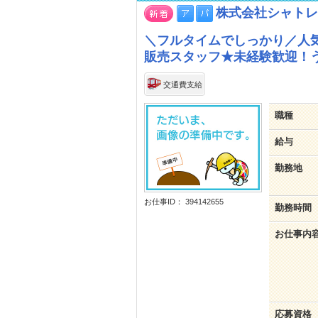
株式会社シャトレ
＼フルタイムでしっかり／人
販売スタッフ★未経験歓迎！
交通費支給
職種
給与
勤務地
お仕事ID： 394142655
勤務時間
お仕事内
応募資格