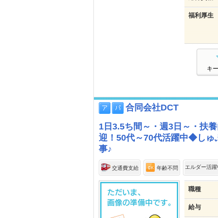
福利厚生
キ
合同会社DCT
1日3.5ち間～・週3日～・
迎！50代～70代活躍中◆し
事♪
エルダー活躍
交通費支給
年齢不問
職種
給与