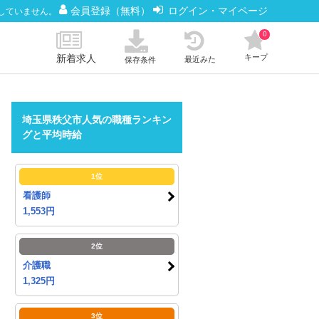
会員登録（無料）
ログイン・マイページ
していません。
0
新着求人
キープ
最近みた
保存条件
埼玉県秩父市人気の職種ランキン
グと平均時給
1位
看護師
1,553円
2位
介護職
1,325円
3位