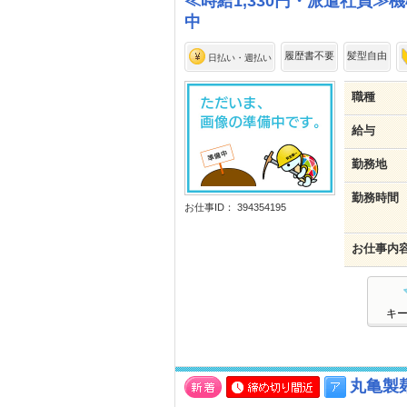
≪時給1,330円・派遣社員≫
中
履歴書不要
髪型自由
日払い・週払い
職種
給与
勤務地
勤務時間
お仕事ID： 394354195
お仕事内
キ
丸亀製