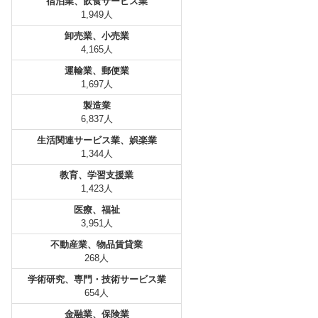
宿泊業、飲食サービス業
1,949人
卸売業、小売業
4,165人
運輸業、郵便業
1,697人
製造業
6,837人
生活関連サービス業、娯楽業
1,344人
教育、学習支援業
1,423人
医療、福祉
3,951人
不動産業、物品賃貸業
268人
学術研究、専門・技術サービス業
654人
金融業、保険業