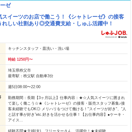
ーゼ
気スイーツのお店で働こう！《シャトレーゼ》の接客
うれしい社割あり◎交通費支給・しゅふ活躍中！
キッチンスタッフ・皿洗い・洗い場
時給 1250円〜
埼玉県秩父市
最寄駅：秩父駅 自動車3分
週5日08:00〜22:00
容
勤務期間：長期【3ヶ月以上】仕事内容：★☆人気スイーツに囲まれ
て楽しく働こう☆★《シャトレーゼ》の接客・販売スタッフ募集♪接
客未経験でもOK◎ メリハリをつけて働ける！"スイーツが好き"、”人
と話す事が好き”etc.好きを活かせる仕事！【お仕事内容】●ケーキ・
アイス...
経験不問★主婦(夫)、フリーターさん、活躍中！★未経験...