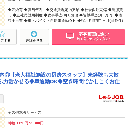
◆昇給有 ◆賞与年2回 ◆交通費規定内支給 ◆社会保険完備 ◆制服貸
与 ◆正社員登用制度 ◆食事手当(月1万円) ◆皆勤手当(月1万円) ◆他
諸手当有 ◆車・バイク・自転車通勤ＯＫ ◆試用期間有1ヶ月(同条件)
応募画面に進む
約１分でカンタン入力♪
ープする
詳細を見る
扶養内◎【老人福祉施設の厨房スタッフ】未経験も大歓
ゅふ力活かせる◆車通勤OK◆空き時間でかしこくお仕
中
その他施設サービス
時給 1150円〜1300円