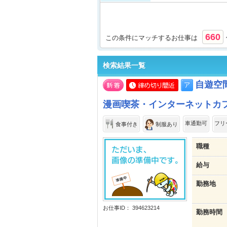
660
この条件にマッチするお仕事は
検索結果一覧
自遊空
漫画喫茶・インターネットカフ
車通勤可
フリ
食事付き
制服あり
職種
給与
勤務地
お仕事ID： 394623214
勤務時間