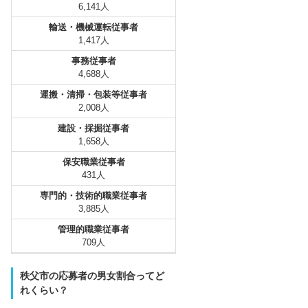
6,141人
輸送・機械運転従事者
1,417人
事務従事者
4,688人
運搬・清掃・包装等従事者
2,008人
建設・採掘従事者
1,658人
保安職業従事者
431人
専門的・技術的職業従事者
3,885人
管理的職業従事者
709人
秩父市の応募者の男女割合ってど
れくらい？