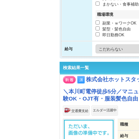
まかない・食事補助
職場環境
副業・ｗワークOK
髪型・髪色自由
即日勤務OK
給与
検索結果一覧
株式会社ホットスタ
＼本川町電停徒歩5分／マニュ
験OK・OJT有・服装髪色自由
エルダー活躍中
交通費支給
職種
給与