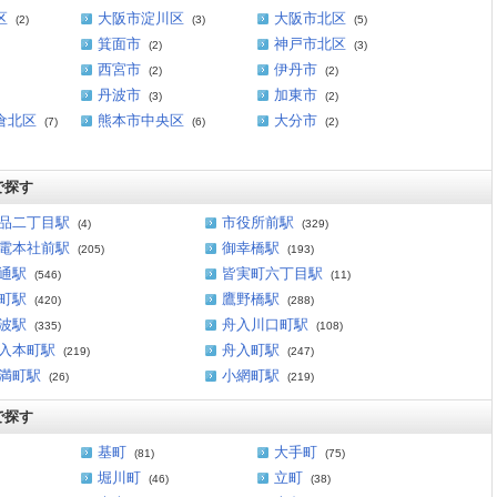
区
大阪市淀川区
大阪市北区
(2)
(3)
(5)
箕面市
神戸市北区
(2)
(3)
西宮市
伊丹市
(2)
(2)
丹波市
加東市
(3)
(2)
倉北区
熊本市中央区
大分市
(7)
(6)
(2)
で探す
品二丁目駅
市役所前駅
(4)
(329)
電本社前駅
御幸橋駅
(205)
(193)
通駅
皆実町六丁目駅
(546)
(11)
町駅
鷹野橋駅
(420)
(288)
波駅
舟入川口町駅
(335)
(108)
入本町駅
舟入町駅
(219)
(247)
満町駅
小網町駅
(26)
(219)
で探す
基町
大手町
(81)
(75)
堀川町
立町
(46)
(38)