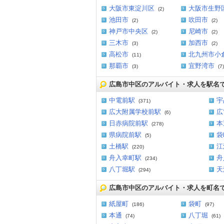
大阪市東淀川区
大阪市生野
(2)
池田市
吹田市
(2)
(2)
神戸市中央区
尼崎市
(2)
(2)
三木市
加西市
(3)
(2)
高松市
北九州市小
(11)
那覇市
宜野湾市
(3)
(7)
広島市中区のアルバイト・求人を駅名
中電前駅
宇
(371)
広大附属学校前駅
広
(6)
日赤病院前駅
本
(278)
県病院前駅
袋
(5)
土橋駅
江
(220)
舟入幸町駅
舟
(234)
八丁堀駅
天
(294)
広島市中区のアルバイト・求人を町名
紙屋町
袋町
(186)
(97)
本通
八丁堀
(74)
(61)