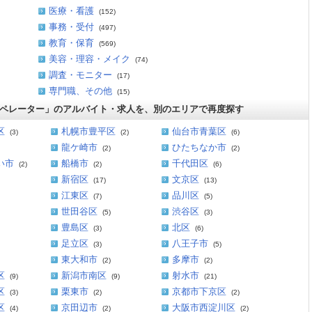
医療・看護
(152)
事務・受付
(497)
教育・保育
(569)
美容・理容・メイク
(74)
調査・モニター
(17)
専門職、その他
(15)
オペレーター」のアルバイト・求人を、別のエリアで再度探す
区
札幌市豊平区
仙台市青葉区
(3)
(2)
(6)
龍ケ崎市
ひたちなか市
(2)
(2)
い市
船橋市
千代田区
(2)
(2)
(6)
新宿区
文京区
(17)
(13)
江東区
品川区
(7)
(5)
世田谷区
渋谷区
(5)
(3)
豊島区
北区
(3)
(6)
足立区
八王子市
(3)
(5)
東大和市
多摩市
(2)
(2)
区
新潟市南区
射水市
(9)
(9)
(21)
区
栗東市
京都市下京区
(3)
(2)
(2)
区
京田辺市
大阪市西淀川区
(4)
(2)
(2)