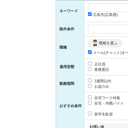
キーワード
広島市(広島県)
除外条件
職種を選ぶ
職種
メール(チャット)オ
正社員
雇用形態
業務委託
1週間以内
勤務期間
お盆のみ
在宅ワーク特集
在宅・内職バイト
おすすめ条件
留学生歓迎
お祝い金