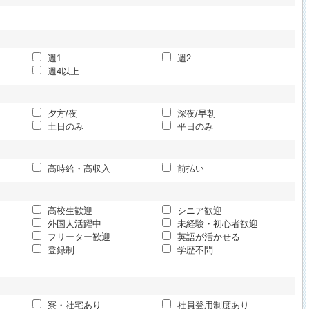
週1
週2
週4以上
夕方/夜
深夜/早朝
土日のみ
平日のみ
高時給・高収入
前払い
高校生歓迎
シニア歓迎
外国人活躍中
未経験・初心者歓迎
フリーター歓迎
英語が活かせる
登録制
学歴不問
寮・社宅あり
社員登用制度あり