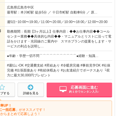
広島県広島市中区
最寄駅：本川町駅 徒歩5分 ／ 十日市町駅 自動車6分 ／ 原...
週5日~10:00〜19:00／11:00〜20:00／10:00〜18:00／12:00〜20:00
容
勤務期間：長期【3ヶ月以上】仕事内容：◆◆お仕事内容◆◆コール
センター業務◆◆具体的な内容◆◆・マニュアルとリストに沿って電
話をかけます・光回線のご案内や スマホプランの提案をします・サ
ービスの利点を説明し...
●年齢・学歴一切不問⌒⌒⌒⌒⌒⌒⌒⌒⌒⌒⌒●経験・知識...
#週払いOK #交通費支給 #昇給あり #冷暖房完備 #事前見学OK #社保
完備 #出張面接あり #有給休暇あり #お友達紹介でボーナスあり └双
方に最大30,000円プレゼント
応募画面に進む
約１分でカンタン入力♪
ープする
詳細を見る
率UP！
に一括応募
」がオススメです！
ジからまとめて応募しよう！