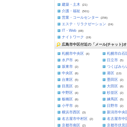
建築・土木
(21)
介護・福祉
(501)
営業・コールセンター
(256)
エステ・リラクゼーション
(24)
IT・Web
(48)
ナイトワーク
(19)
広島市中区付近の「メール(チャット)
札幌市中央区
札幌市白石
(4)
水戸市
日立市
(4)
(5)
坂東市
つくばみら
(2)
中央区
港区
(6)
(13)
台東区
墨田区
(5)
(2)
目黒区
大田区
(2)
(6)
中野区
杉並区
(4)
(2)
板橋区
練馬区
(6)
(5)
小平市
日野市
(3)
(2)
横浜市西区
新潟市中央
(3)
名古屋市中村区
名古屋市中
(2)
京都市南区
京都市伏見
(2)