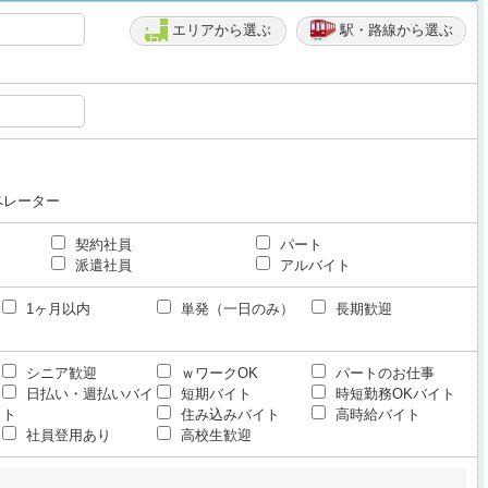
エリアから選ぶ
駅・路線から選ぶ
ペレーター
契約社員
パート
派遣社員
アルバイト
1ヶ月以内
単発（一日のみ）
長期歓迎
シニア歓迎
ｗワークOK
パートのお仕事
日払い・週払いバイ
短期バイト
時短勤務OKバイト
ト
住み込みバイト
高時給バイト
社員登用あり
高校生歓迎