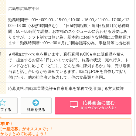
広島県広島市中区
勤務時間帯: :00〜:009:00～15:00／10:00～16:00／11:00～17:00／12:
00～18:00（休憩1時間含む）、1日5時間程度・週4日程度月間勤務時
間：50～85時間で調整。お客様のスケジュールに合わせる必要はあ
りますが、シフト制では無い為、基本的にお好きな時間にご勤務頂け
ます！勤務時間帯: :00〜:00※月に1回会議等の為、事務所等に出社有
容
★移動はすべて車を用います。直行直帰もOK★車に販促品を積ん
で、担当するお店を1日にいくつか訪問。お店の状況、売れ行き、ト
レンドなどに応じて「どこに、どんな風に陳列するか」等、売り場担
当者と話し合いながら決めていきます。時にはPOPを自作して貼り
付けたり、他の担当者と協力して、他の食品類と合同...
応募資格:自動車普通免許★自家用車を業務で使用頂ける方大歓迎
応募画面に進む
約１分でカンタン入力♪
ープする
詳細を見る
率UP！
に一括応募
」がオススメです！
ジからまとめて応募しよう！