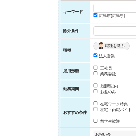
キーワード
広島市(広島県)
除外条件
職種を選ぶ
職種
法人営業
正社員
雇用形態
業務委託
1週間以内
勤務期間
お盆のみ
在宅ワーク特集
在宅・内職バイト
おすすめ条件
留学生歓迎
お祝い金