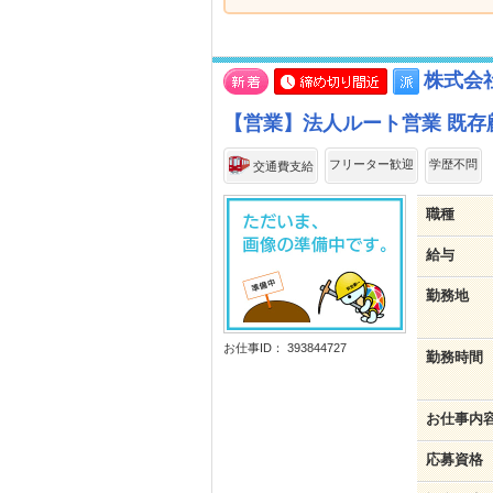
株式会社
【営業】法人ルート営業 既存
フリーター歓迎
学歴不問
交通費支給
職種
給与
勤務地
お仕事ID： 393844727
勤務時間
お仕事内
応募資格