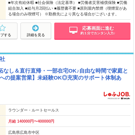
■年次有給休暇 ■社会保険（法定基準） ■労働者災害補償保険 ■労働
組合加入 ■給与月2回払い ■履歴書不要 ■原則屋内禁煙（喫煙室があ
る場合のみ喫煙可） ※勤務先により異なる場合がございます。
応募画面に進む
約１分でカンタン入力♪
ープする
詳細を見る
社
開拓なし＆直行直帰・一部在宅OK♪自由な時間で家庭と
客への提案営業】未経験OK◎充実のサポート体制あ
ラウンダー・ルートセールス
月給 140000円〜400000円
広島県広島市中区