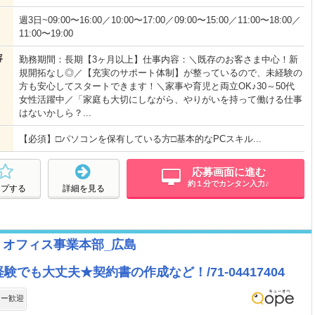
週3日~09:00〜16:00／10:00〜17:00／09:00〜15:00／11:00〜18:00／
11:00〜19:00
容
勤務期間：長期【3ヶ月以上】仕事内容：＼既存のお客さま中心！新
規開拓なし◎／【充実のサポート体制】が整っているので、未経験の
方も安心してスタートできます！＼家事や育児と両立OK♪30～50代
女性活躍中／「家庭も大切にしながら、やりがいを持って働ける仕事
はないかしら？...
【必須】□パソコンを保有している方□基本的なPCスキル...
応募画面に進む
約１分でカンタン入力♪
ープする
詳細を見る
 オフィス事業本部_広島
験でも大丈夫★契約書の作成など！/71-04417404
ター歓迎