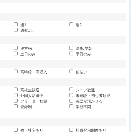
週1
週2
週4以上
夕方/夜
深夜/早朝
土日のみ
平日のみ
高時給・高収入
前払い
高校生歓迎
シニア歓迎
外国人活躍中
未経験・初心者歓迎
フリーター歓迎
英語が活かせる
登録制
学歴不問
寮・社宅あり
社員登用制度あり