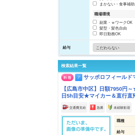
まかない・食事補助
職場環境
副業・ｗワークOK
髪型・髪色自由
即日勤務OK
給与
検索結果一覧
サッポロフィールド
【広島市中区】日額7950円
日5h目安★マイカー＆直行直
交通費支給
急募
未経験歓迎
職種
給与