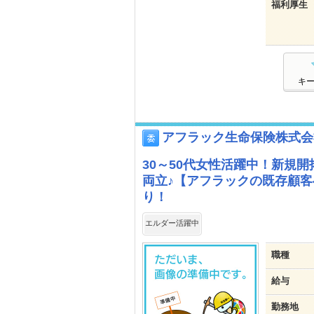
福利厚生
キ
アフラック生命保険株式会
30～50代女性活躍中！新規
両立♪【アフラックの既存顧
り！
エルダー活躍中
職種
給与
勤務地