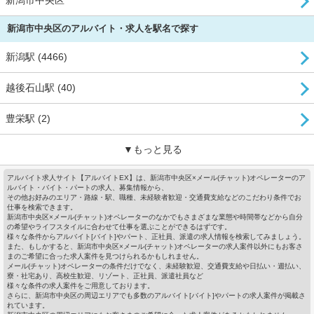
新潟市中央区
新潟市中央区のアルバイト・求人を駅名で探す
新潟駅 (4466)
越後石山駅 (40)
豊栄駅 (2)
▼もっと見る
アルバイト求人サイト【アルバイトEX】は、新潟市中央区×メール(チャット)オペレーターのア
ルバイト・バイト・パートの求人、募集情報から、
その他お好みのエリア・路線・駅、職種、未経験者歓迎・交通費支給などのこだわり条件でお
仕事を検索できます。
新潟市中央区×メール(チャット)オペレーターのなかでもさまざまな業態や時間帯などから自分
の希望やライフスタイルに合わせて仕事を選ぶことができるはずです。
様々な条件からアルバイト[バイト]やパート、正社員、派遣の求人情報を検索してみましょう。
また、もしかすると、新潟市中央区×メール(チャット)オペレーターの求人案件以外にもお客さ
まのご希望に合った求人案件を見つけられるかもしれません。
メール(チャット)オペレーターの条件だけでなく、未経験歓迎、交通費支給や日払い・週払い、
寮・社宅あり、高校生歓迎、リゾート、正社員、派遣社員など
様々な条件の求人案件をご用意しております。
さらに、新潟市中央区の周辺エリアでも多数のアルバイト[バイト]やパートの求人案件が掲載さ
れています。