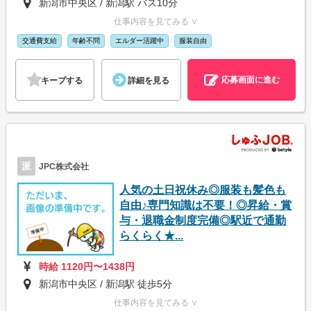
新潟市中央区 / 新潟駅 バス10分
仕事内容を見てみる ∨
交通費支給
年齢不問
エルダー活躍中
服装自由
応募画面に進む
キープする
詳細を見る
派
JPC株式会社
人気の土日祝休み◎服装も髪色も
自由♪専門知識は不要！◎昇給・賞
与・退職金制度完備◎駅近で通勤
らくらく★...
時給 1120円〜1438円
新潟市中央区 / 新潟駅 徒歩5分
仕事内容を見てみる ∨