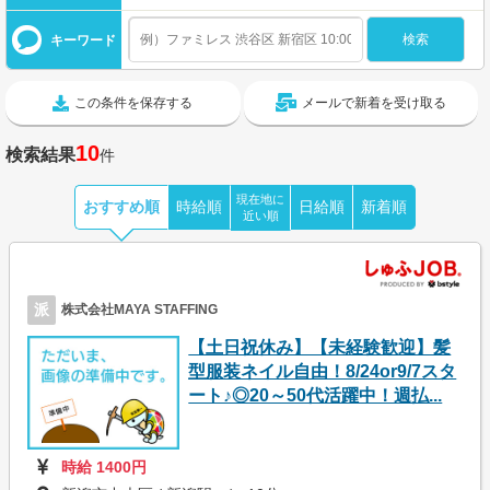
キーワード
この条件を保存する
メールで新着を受け取る
10
検索結果
件
現在地に
おすすめ順
時給順
日給順
新着順
近い順
派
株式会社MAYA STAFFING
【土日祝休み】【未経験歓迎】髪
型服装ネイル自由！8/24or9/7スタ
ート♪◎20～50代活躍中！週払...
時給 1400円