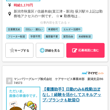
時給1,170円
新潟市秋葉区 / 信越本線(直江津－新潟) 荻川駅※上記は勤
務地アクセスの一例です。 ☆★ 勤務地は...
仕事内容を見てみる ∨
交通費支給
日払い・週払い
車通勤可
エルダー活躍中
フリーター歓迎
学歴不問
履歴書不要
髪型自由
未経験歓迎
応募画面に進む
キープする
詳細を見る
マンパワーグループ株式会社 ケアサービス事業本部 新潟支店/96
派
74573
【看護助手】日勤のみ&残業ほぼ
なし！経験を活かしてスキルアッ
プ♪ブランクも歓迎◎