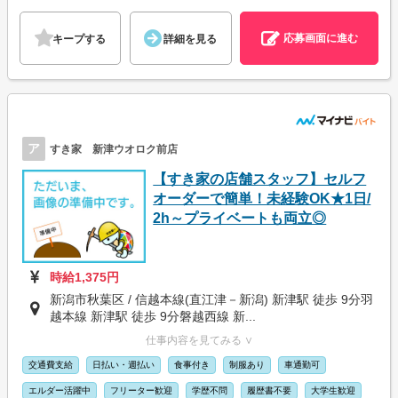
応募画面に進む
キープする
詳細を見る
ア
すき家 新津ウオロク前店
【すき家の店舗スタッフ】セルフ
オーダーで簡単！未経験OK★1日/
2h～プライベートも両立◎
時給1,375円
新潟市秋葉区 / 信越本線(直江津－新潟) 新津駅 徒歩 9分羽
越本線 新津駅 徒歩 9分磐越西線 新...
仕事内容を見てみる ∨
交通費支給
日払い・週払い
食事付き
制服あり
車通勤可
エルダー活躍中
フリーター歓迎
学歴不問
履歴書不要
大学生歓迎