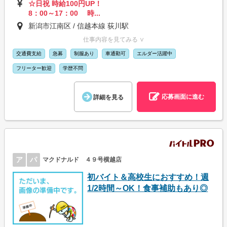
☆日祝 時給100円UP！
8：00～17：00 時...
新潟市江南区 / 信越本線 荻川駅
仕事内容を見てみる ∨
交通費支給
急募
制服あり
車通勤可
エルダー活躍中
フリーター歓迎
学歴不問
応募画面に進む
詳細を見る
ア
パ
マクドナルド ４９号横越店
初バイト＆高校生におすすめ！週
1/2時間～OK！食事補助もあり◎