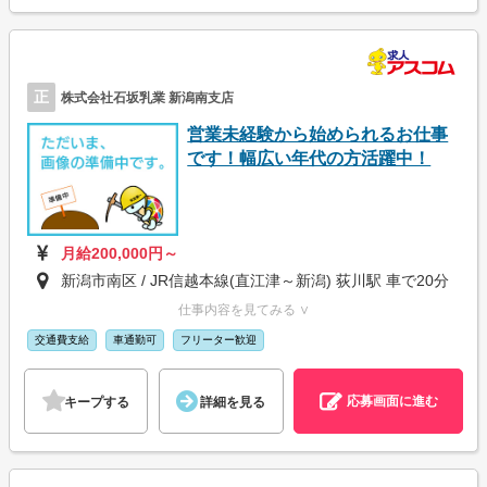
正
株式会社石坂乳業 新潟南支店
営業未経験から始められるお仕事
です！幅広い年代の方活躍中！
月給200,000円～
新潟市南区 / JR信越本線(直江津～新潟) 荻川駅 車で20分
仕事内容を見てみる ∨
交通費支給
車通勤可
フリーター歓迎
応募画面に進む
キープする
詳細を見る