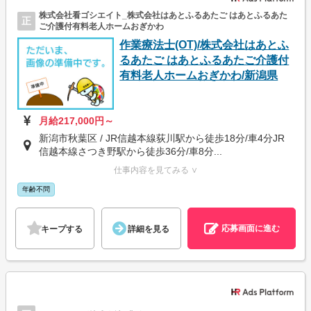
株式会社看ゴシエイト_株式会社はあとふるあたご はあとふるあた
正
ご介護付有料老人ホームおぎかわ
作業療法士(OT)/株式会社はあとふ
るあたご はあとふるあたご介護付
有料老人ホームおぎかわ/新潟県
月給217,000円～
新潟市秋葉区 / JR信越本線荻川駅から徒歩18分/車4分JR
信越本線さつき野駅から徒歩36分/車8分...
仕事内容を見てみる ∨
年齢不問
応募画面に進む
キープする
詳細を見る