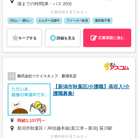
場までの時間]車・バス 20分
仕事内容を見てみる ∨
日払い・週払い
エルダー活躍中
フリーター歓迎
履歴書不要
応募画面に進む
キープする
詳細を見る
パ
株式会社ツクイスタッフ 新潟支店
【新潟市秋葉区/介護職】高収入!介
護職募集!
時給1,157円～
新潟市秋葉区 / JR信越本線(直江津～新潟) 荻川駅
仕事内容を見てみる ∨