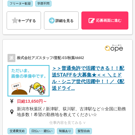
フリーター歓迎
学歴不問
応募画面に進む
キープする
詳細を見る
派
株式会社アズスタッフ/普配-03/秋葉/dd42
＞＞普通免許で活躍できる！！配
送STAFFを大募集★＜＜ ＼ミド
ル・シニア世代活躍中！！／《配
送ドライ...
日給13,650円～
新潟市秋葉区 / 新津駅、荻川駅、古津駅など☆全国に勤務
地多数！希望の勤務地を教えてください☆
仕事内容を見てみる ∨
交通費支給
日払い・週払い
制服あり
髪型自由