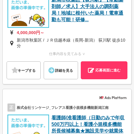
剤師／求人】大手法人の調剤薬
局！地域に根付いた薬局！電車通
勤も可能！研修...
4,000,000円～
新潟市秋葉区 / ＪＲ信越本線（長岡-新潟） 荻川駅 徒歩10
分
仕事内容を見てみる ∨
応募画面に進む
キープする
詳細を見る
正
株式会社リンケージ_フレアス看護小規模多機能新潟江南
看護師/准看護師（日勤のみで年収
500万円以上！看護小規模多機能
所長候補募集★施設見学や就業体