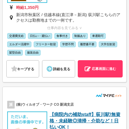
時給1,350円
新潟市秋葉区 / 信越本線(直江津－新潟) 荻川駅こちらのア
クセスは勤務地までの一例です。
仕事内容を見てみる ∨
交通費支給
日払い・週払い
食事付き
制服あり
車通勤可
エルダー活躍中
フリーター歓迎
学歴不問
履歴書不要
大学生歓迎
髪型自由
服装自由
応募画面に進む
キープする
詳細を見る
派
(株)ウィルオブ・ワーク CO 新潟支店
【病院内の補助staff】荻川駅!無資
格・未経験◎清掃・介助など！日
払いOK！