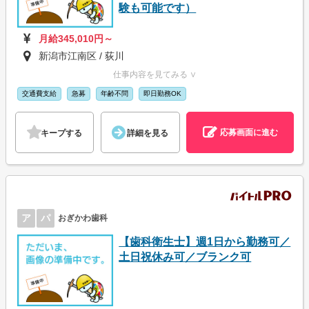
験も可能です）
月給345,010円～
新潟市江南区 / 荻川
仕事内容を見てみる ∨
交通費支給
急募
年齢不問
即日勤務OK
応募画面に進む
キープする
詳細を見る
ア
パ
おぎかわ歯科
【歯科衛生士】週1日から勤務可／
土日祝休み可／ブランク可