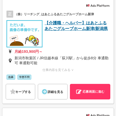
正
（株）リーチング_はあとふるあたごグループホーム新津
【介護職・ヘルパー】はあとふる
あたごグループホーム新津/新潟県
月給193,900円～
新潟市秋葉区 / JR信越本線「荻川駅」から徒歩8分 車通勤
可 車通勤可能
仕事内容を見てみる ∨
急募
学歴不問
応募画面に進む
キープする
詳細を見る