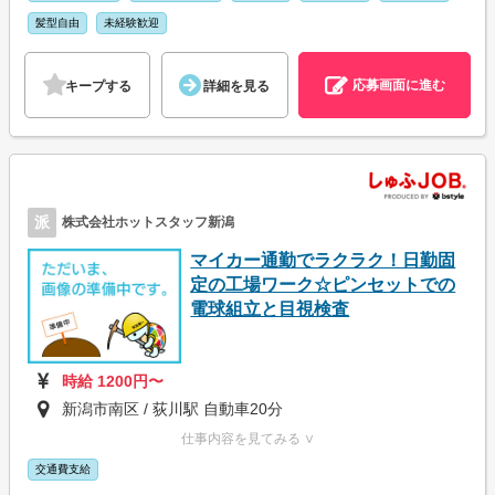
髪型自由
未経験歓迎
応募画面に進む
キープする
詳細を見る
派
株式会社ホットスタッフ新潟
マイカー通勤でラクラク！日勤固
定の工場ワーク☆ピンセットでの
電球組立と目視検査
時給 1200円〜
新潟市南区 / 荻川駅 自動車20分
仕事内容を見てみる ∨
交通費支給