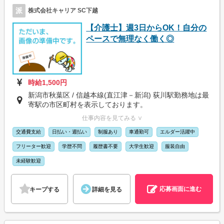
派
株式会社キャリア SC下越
【介護士】週3日からOK！自分の
ペースで無理なく働く◎
時給1,500円
新潟市秋葉区 / 信越本線(直江津－新潟) 荻川駅勤務地は最
寄駅の市区町村を表示しております。
仕事内容を見てみる ∨
交通費支給
日払い・週払い
制服あり
車通勤可
エルダー活躍中
フリーター歓迎
学歴不問
履歴書不要
大学生歓迎
服装自由
未経験歓迎
応募画面に進む
キープする
詳細を見る