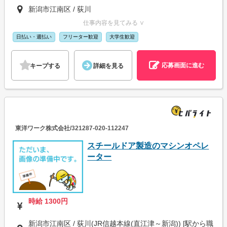
新潟市江南区 / 荻川
仕事内容を見てみる ∨
日払い・週払い
フリーター歓迎
大学生歓迎
応募画面に進む
キープする
詳細を見る
東洋ワーク株式会社/321287-020-112247
スチールドア製造のマシンオペレ
ーター
時給 1300円
新潟市江南区 / 荻川(JR信越本線(直江津～新潟)) [駅から職