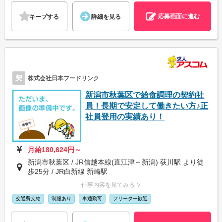
応募画面に進む
キープする
詳細を見る
契
株式会社日本フードリンク
新潟市秋葉区で給食調理の契約社
員！長期で安定して働きたい方♪正
社員登用の実績あり！
月給180,624円～
新潟市秋葉区 / JR信越本線(直江津～新潟) 荻川駅 より徒
歩25分 / JR白新線 新崎駅
仕事内容を見てみる ∨
交通費支給
制服あり
車通勤可
フリーター歓迎