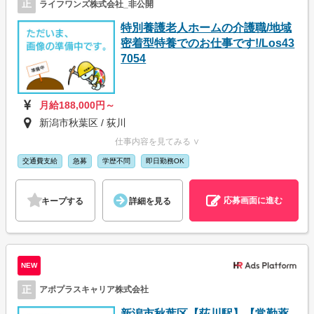
正
ライフワンズ株式会社_非公開
特別養護老人ホームの介護職/地域
密着型特養でのお仕事です!/Los43
7054
月給188,000円～
新潟市秋葉区 / 荻川
仕事内容を見てみる ∨
交通費支給
急募
学歴不問
即日勤務OK
応募画面に進む
キープする
詳細を見る
NEW
正
アポプラスキャリア株式会社
新潟市秋葉区【荻川駅】【常勤薬