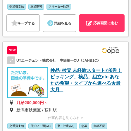
交通費支給
車通勤可
フリーター歓迎
応募画面に進む
キープする
詳細を見る
NEW
ア
UTエージェント株式会社 中部第一CU《JAHB1C》
検品･検査 未経験スタートが8割！
ピッキング、検品、組立etc.あな
たの希望・タイプから選べる★最
大月...
月給200,000円～
新潟市秋葉区 / 荻川駅
仕事内容を見てみる ∨
交通費支給
日払い・週払い
寮・社宅あり
急募
年齢不問