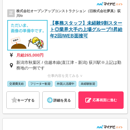
株式会社オープンアップコンストラクション（旧株式会社夢真）荻
正
川/o
【事務スタッフ】未経験9割スター
ト◎業界大手の上場グループ!!昇給
年2回/WEB面接可
月給265,000円
新潟市秋葉区 / 信越本線(直江津－新潟) 荻川駅※上記は勤
務地の一例です
仕事内容を見てみる ∨
交通費支給
フリーター歓迎
外国人活躍中
未経験歓迎
応募画面に進む
キープする
詳細を見る