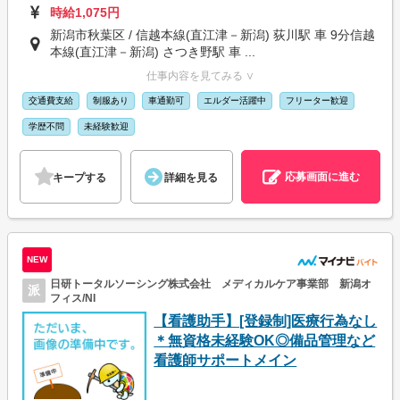
時給1,075円
新潟市秋葉区 / 信越本線(直江津－新潟) 荻川駅 車 9分信越
本線(直江津－新潟) さつき野駅 車 ...
仕事内容を見てみる ∨
交通費支給
制服あり
車通勤可
エルダー活躍中
フリーター歓迎
学歴不問
未経験歓迎
応募画面に進む
キープする
詳細を見る
NEW
日研トータルソーシング株式会社 メディカルケア事業部 新潟オ
派
フィス/NI
【看護助手】[登録制]医療行為なし
＊無資格未経験OK◎備品管理など
看護師サポートメイン