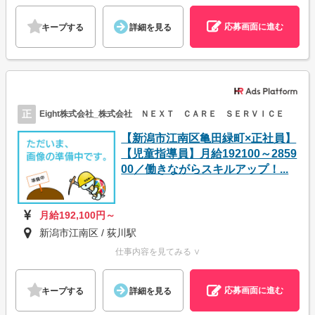
応募画面に進む
キープする
詳細を見る
正
Eight株式会社_株式会社 ＮＥＸＴ ＣＡＲＥ ＳＥＲＶＩＣＥ
【新潟市江南区亀田緑町×正社員】
【児童指導員】月給192100～2859
00／働きながらスキルアップ！...
月給192,100円～
新潟市江南区 / 荻川駅
仕事内容を見てみる ∨
応募画面に進む
キープする
詳細を見る