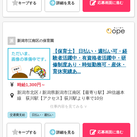
応募画面に進む
キープする
詳細を見る
派
新潟市江南区の保育園
【保育士】 日払い・週払い可・経
験者活躍中・有資格者活躍中・研
修制度あり・時短勤務可・産休・
育休実績あ...
時給1,300円～
新潟市北区 / 新潟県新潟市江南区【最寄り駅】JR信越本
線 荻川駅【アクセス】荻川駅より車で10分
仕事内容を見てみる ∨
交通費支給
日払い・週払い
応募画面に進む
キープする
詳細を見る