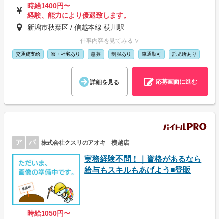
時給1400円〜
経験、能力により優遇致します。
新潟市秋葉区 / 信越本線 荻川駅
仕事内容を見てみる ∨
交通費支給
寮・社宅あり
急募
制服あり
車通勤可
託児所あり
応募画面に進む
詳細を見る
ア
パ
株式会社クスリのアオキ 横越店
実務経験不問！｜資格があるなら
給与もスキルもあげよう■登販
時給1050円〜