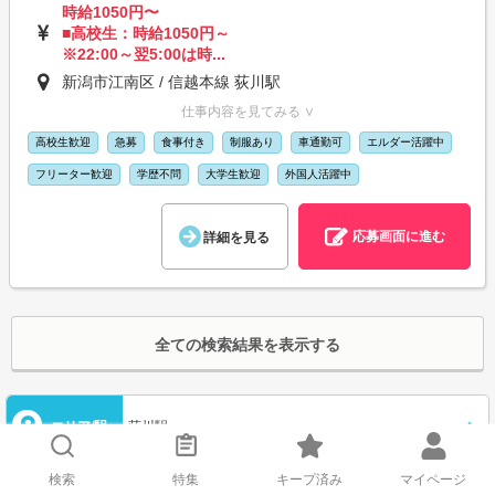
時給1050円〜
■高校生：時給1050円～
※22:00～翌5:00は時...
新潟市江南区 / 信越本線 荻川駅
仕事内容を見てみる ∨
高校生歓迎
急募
食事付き
制服あり
車通勤可
エルダー活躍中
フリーター歓迎
学歴不問
大学生歓迎
外国人活躍中
応募画面に進む
詳細を見る
全ての検索結果を表示する
エリア/駅
荻川駅
検索
特集
キープ済み
マイページ
職種
選択してください