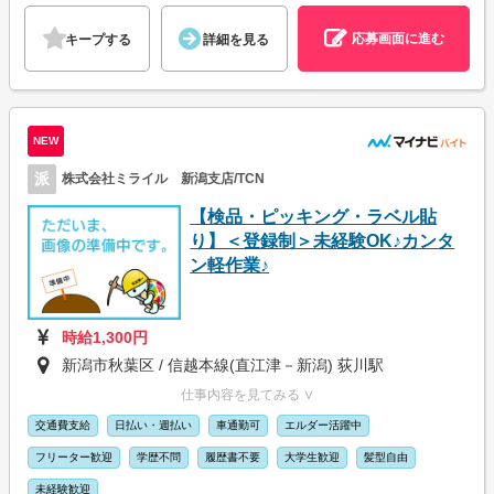
応募画面に進む
キープする
詳細を見る
NEW
派
株式会社ミライル 新潟支店/TCN
【検品・ピッキング・ラベル貼
り】＜登録制＞未経験OK♪カンタ
ン軽作業♪
時給1,300円
新潟市秋葉区 / 信越本線(直江津－新潟) 荻川駅
仕事内容を見てみる ∨
交通費支給
日払い・週払い
車通勤可
エルダー活躍中
フリーター歓迎
学歴不問
履歴書不要
大学生歓迎
髪型自由
未経験歓迎