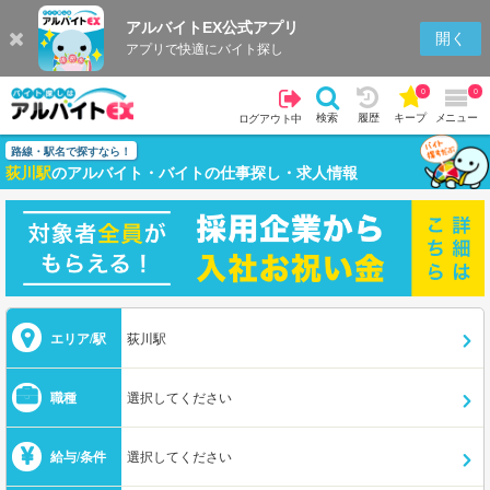
アルバイトEX公式アプリ
開く
アプリで快適にバイト探し
0
0
検索
履歴
キープ
メニュー
ログアウト中
路線・駅名で探すなら！
荻川駅
のアルバイト・バイトの仕事探し・求人情報
エリア/駅
荻川駅
職種
選択してください
給与/条件
選択してください