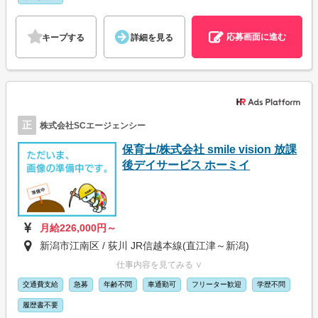
応募画面に進む
キープする
詳細を見る
正
株式会社SCエージェンシー
保育士/株式会社 smile vision 放課
後デイサービス ホーミイ
月給226,000円～
新潟市江南区 / 荻川 JR信越本線(直江津～新潟)
仕事内容を見てみる ∨
交通費支給
急募
年齢不問
車通勤可
フリーター歓迎
学歴不問
履歴書不要