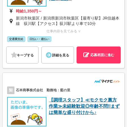
時給1,350円～
新潟市秋葉区 / 新潟県新潟市秋葉区【最寄り駅】JR信越本
線 荻川駅【アクセス】荻川駅より車で10分
仕事内容を見てみる ∨
交通費支給
日払い・週払い
応募画面に進む
キープする
詳細を見る
契
石本商事株式会社 勤務地：藍の里
【調理スタッフ】≪モクモク裏方
作業≫未経験歓迎◎年齢不問!!まず
は簡単な盛り付けから♪