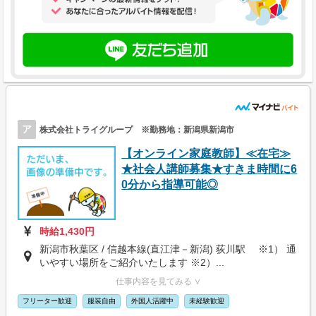
ア
株式会社トライグループ ※勤務地：新潟県新潟市
【オンライン家庭教師】≪在宅≫
★社会人講師募集★すきま時間に6
0分から指導可能◎
時給1,430円
新潟市秋葉区 / 信越本線(直江津－新潟) 荻川駅 ※1） 通
いやすい場所をご紹介いたします ※2）...
仕事内容を見てみる ∨
フリーター歓迎
服装自由
外国人活躍中
未経験歓迎