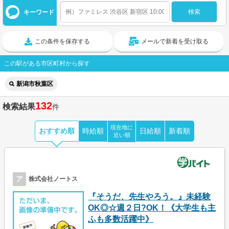
キーワード
この条件を保存する
メールで新着を受け取る
この駅がある市区町村から探す
新潟市秋葉区
132
検索結果
件
現在地に
おすすめ順
時給順
日給順
新着順
近い順
ア
株式会社ノートス
『そうだ、先生やろう。』未経験
OK◎☆週２日?OK！《大学生も主
ふも多数活躍中》